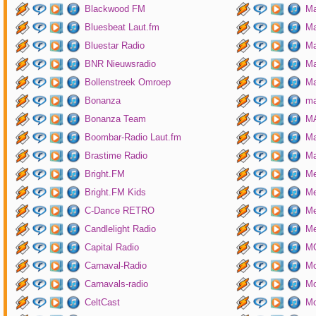
Blackwood FM
Ma
Bluesbeat Laut.fm
Ma
Bluestar Radio
M
BNR Nieuwsradio
Ma
Bollenstreek Omroep
Ma
Bonanza
ma
Bonanza Team
MA
Boombar-Radio Laut.fm
M
Brastime Radio
Ma
Bright.FM
Me
Bright.FM Kids
Me
C-Dance RETRO
Me
Candlelight Radio
Me
Capital Radio
M
Carnaval-Radio
Mo
Carnavals-radio
Mo
CeltCast
Mo