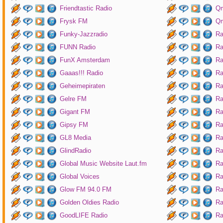
Friendtastic Radio
Qm
Frysk FM
Qm
Funky-Jazzradio
Ra
FUNN Radio
Ra
FunX Amsterdam
Ra
Gaaas!!! Radio
Ra
Geheimepiraten
Ra
Gelre FM
Ra
Gigant FM
Ra
Gipsy FM
Ra
GL8 Media
Ra
GlindRadio
Ra
Global Music Website Laut.fm
Ra
Global Voices
Ra
Glow FM 94.0 FM
Ra
Golden Oldies Radio
Ra
GoodLIFE Radio
Ra