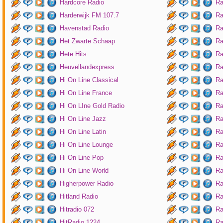
Hardcore Radio
Ra
Harderwijk FM 107.7
Ra
Havenstad Radio
Ra
Het Zwarte Schaap
Ra
Hete Hits
Ra
Heuvellandexpress
Ra
Hi On Line Classical
Ra
Hi On Line France
Ra
Hi On LIne Gold Radio
Ra
Hi On Line Jazz
Ra
Hi On Line Latin
Ra
Hi On Line Lounge
Ra
Hi On Line Pop
Ra
Hi On Line World
Ra
Higherpower Radio
Ra
Hitland Radio
Ra
Hitradio 072
Ra
HitRadio 1224
Ra