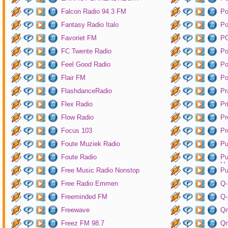
Falcon Radio 94.3 FM
Po
Fantasy Radio Italo
P
Favoriet FM
P
FC Twente Radio
Po
Feel Good Radio
Po
Flair FM
Po
FlashdanceRadio
Pr
Flex Radio
Pr
Flow Radio
Pr
Focus 103
Pr
Foute Muziek Radio
Pu
Foute Radio
Pu
Un
Free Music Radio Nonstop
Pu
Free Radio Emmen
Q-
Freeminded FM
Q-
Freewave
Q
Freez FM 98.7
Qm