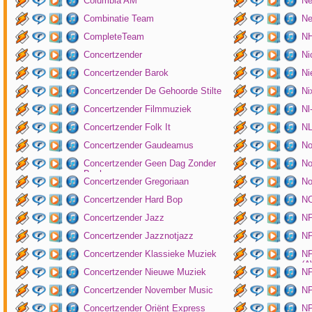
Columbia AM
Ne
Combinatie Team
Ne
CompleteTeam
NH
Concertzender
Ni
Concertzender Barok
Ni
Concertzender De Gehoorde Stilte
N
Concertzender Filmmuziek
Nl
Concertzender Folk It
N
Concertzender Gaudeamus
No
Concertzender Geen Dag Zonder
No
Bach
Concertzender Gregoriaan
No
Concertzender Hard Bop
N
Concertzender Jazz
N
Concertzender Jazznotjazz
NP
Concertzender Klassieke Muziek
NP
(
Concertzender Nieuwe Muziek
N
Concertzender November Music
NP
Concertzender Oriënt Express
NP