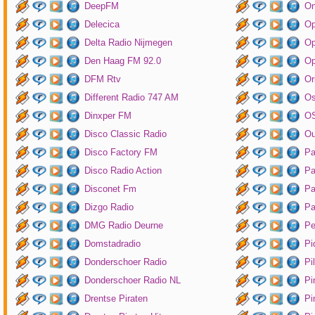
DeepFM
On
Delecica
Op
Delta Radio Nijmegen
Op
Den Haag FM 92.0
Op
DFM Rtv
Or
Different Radio 747 AM
O
Dinxper FM
OS
Disco Classic Radio
Ou
Disco Factory FM
Pa
Disco Radio Action
Pa
Disconet Fm
Pa
Dizgo Radio
Pa
DMG Radio Deurne
Pe
Domstadradio
Pi
Donderschoer Radio
Pi
Donderschoer Radio NL
Pi
Drentse Piraten
Pi