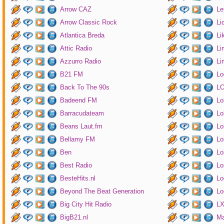
Arrow CAZ
Le
Arrow Classic Rock
Li
Atlantica Breda
Li
Attic Radio
Li
Azzurro Radio
Li
B21 FM
Lo
Back To The 90s
LO
Badeend FM
Lo
Barracudateam
Lo
Beans Laut.fm
Lo
Bellamy FM
Lo
Ben
Lo
Best Radio
Lo
BesteHits.nl
Lo
Beyond The Beat Generation
Lo
Big City Hit Radio
LX
BigB21.nl
Ma