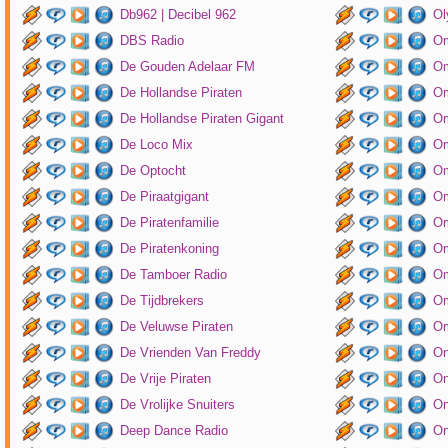
Db962 | Decibel 962
Ol
DBS Radio
Om
De Gouden Adelaar FM
Om
De Hollandse Piraten
Om
De Hollandse Piraten Gigant
Om
De Loco Mix
Om
De Optocht
Om
De Piraatgigant
Om
De Piratenfamilie
Om
De Piratenkoning
Om
De Tamboer Radio
Om
De Tijdbrekers
Om
De Veluwse Piraten
Om
De Vrienden Van Freddy
On
De Vrije Piraten
On
De Vrolijke Snuiters
On
Deep Dance Radio
On