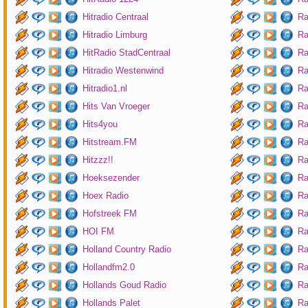
Hitradio Centraal
Ra
Hitradio Limburg
Ra
HitRadio StadCentraal
Ra
Hitradio Westenwind
Ra
Hitradio1.nl
Ra
Hits Van Vroeger
Ra
Hits4you
Ra
Hitstream.FM
Ra
Hitzzz!!
Ra
Hoeksezender
Ra
Hoex Radio
Ra
Hofstreek FM
Ra
HOI FM
Ra
Holland Country Radio
Ra
Hollandfm2.0
Ra
Hollands Goud Radio
Ra
Hollands Palet
Ra