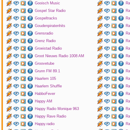
Gooisch Music
Ra
Gospel Star Radio
Ra
Gospeltracks
Ra
Goudenpiratenhits
Ra
Grensradio
Ra
Grenz Radio
Ra
Groeistad Radio
Ra
Groot Nieuws Radio 1008 AM
Ra
Groovetube
Ra
Grunn FM 89.1
Ra
Haarlem 105
Ra
Haarlem Shuffle
Ra
HabboFever
Ra
Happy AM
Ra
Happy Radio Monique 963
Ra
Happy Rave Radio
Ra
Happy.radio
Ra