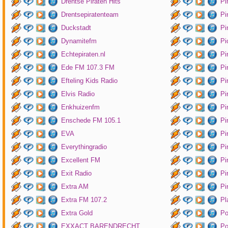
Drentse Piraten Hits
Pi
Drentsepiratenteam
Pi
Duckstadt
Pi
Dynamitefm
Pi
Echtepiraten.nl
Pi
Ede FM 107.3 FM
Pi
Efteling Kids Radio
Pi
Elvis Radio
Pi
Enkhuizenfm
Pi
Enschede FM 105.1
Pi
EVA
Pi
Everythingradio
Pi
Excellent FM
Pi
Exit Radio
Pi
Extra AM
Pi
Extra FM 107.2
Pl
Extra Gold
P
EXXACT BARENDRECHT
Po