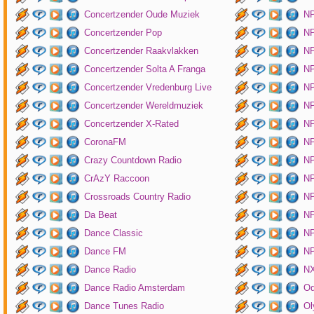
Concertzender Oude Muziek
N
Concertzender Pop
NP
Concertzender Raakvlakken
NP
Concertzender Solta A Franga
NP
Concertzender Vredenburg Live
N
Concertzender Wereldmuziek
N
Concertzender X-Rated
NP
CoronaFM
N
Crazy Countdown Radio
NP
CrAzY Raccoon
NP
Crossroads Country Radio
NP
Da Beat
NP
Dance Classic
NP
Dance FM
NP
Dance Radio
NX
Dance Radio Amsterdam
O
Dance Tunes Radio
Ol