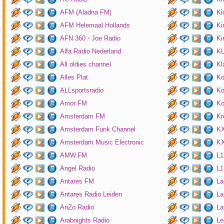
AFM (Aladna FM)
Ki
AFM Helemaal Hollands
Ki
AFN 360 - Joe Radio
Ki
Alfa Radio Nederland
K
All oldies channel
Kl
Alles Plat
Ko
ALLsportsradio
Ko
Amor FM
Ko
Amsterdam FM
Kr
Amsterdam Funk Channel
KX
Amsterdam Music Electronic
KX
AMW.FM
L1
Angel Radio
L1
Antares FM
La
Antares Radio Leiden
La
AnZo Radio
La
Arabnights Radio
Le