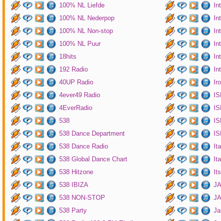
100% NL Liefde
In
100% NL Nederpop
In
100% NL Non-stop
In
100% NL Puur
In
18hits
In
192 Radio
In
40UP Radio
Ir
4ever49 Radio
IS
4EverRadio
IS
538
IS
538 Dance Department
IS
538 Dance Radio
It
538 Global Dance Chart
It
538 Hitzone
It
538 IBIZA
JA
538 NON-STOP
J
538 Party
Ja