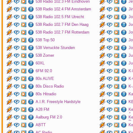
538 Radio 102.3 FM Eindhoven
Je
538 Radio 102.4 FM Amsterdam
Ji
538 Radio 102.5 FM Utrecht
Jo
538 Radio 102.7 FM Den Haag
Jo
538 Radio 102.7 FM Rotterdam
Jo
538 Top 50
Jo
538 Verruckte Stunden
Jo
538 Zomer
Ju
60XL
Ju
6FM 92.0
K
80s ALIVE
K-
80s Disco Radio
K
80s Hitradio
Ka
A.I.R. Freestyle Hardstyle
KB
A28 FM
Ke
Am
Aalburg FM 2.0
Ke
Ro
ABTT
Ke
AC Radio
Ki