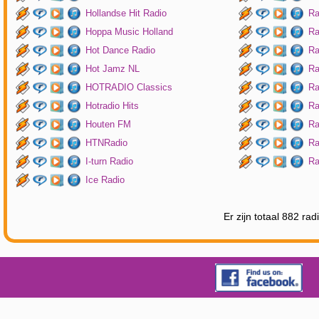
Hollandse Hit Radio
Ra
Hoppa Music Holland
Ra
Hot Dance Radio
Ra
Hot Jamz NL
Ra
HOTRADIO Classics
Ra
Hotradio Hits
Ra
Houten FM
Ra
HTNRadio
Ra
I-turn Radio
Ra
Ice Radio
Er zijn totaal 882 ra