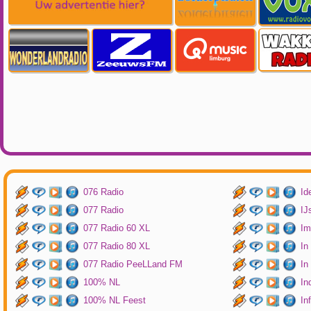
076 Radio
Id
077 Radio
IJ
077 Radio 60 XL
Im
077 Radio 80 XL
In
077 Radio PeeLLand FM
In
100% NL
In
100% NL Feest
In