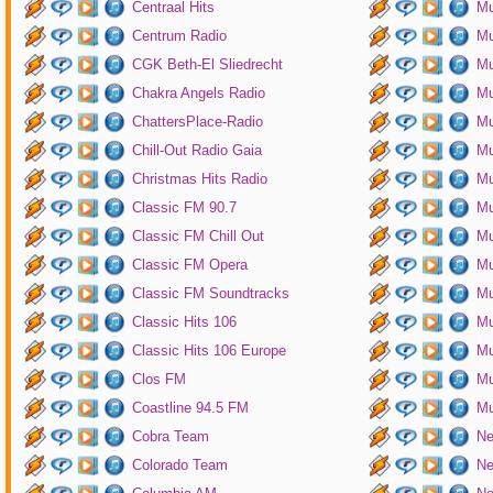
Centraal Hits
Mu
Centrum Radio
Mu
CGK Beth-El Sliedrecht
Mu
Chakra Angels Radio
Mu
ChattersPlace-Radio
Mu
Chill-Out Radio Gaia
Mu
Christmas Hits Radio
Mu
Classic FM 90.7
Mu
Classic FM Chill Out
Mu
Classic FM Opera
Mu
Classic FM Soundtracks
Mu
Classic Hits 106
Mu
Classic Hits 106 Europe
Mu
Clos FM
Mu
Coastline 94.5 FM
Mu
Cobra Team
Ne
Colorado Team
Ne