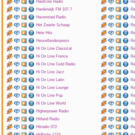
Hardcore Radio
Ra
Harderwijk FM 107.7
Ra
Havenstad Radio
Ra
Het Zwarte Schaap
Ra
Hete Hits
Ra
Heuvellandexpress
Ra
Hi On Line Classical
Ra
Hi On Line France
Ra
Hi On LIne Gold Radio
Ra
Hi On Line Jazz
Ra
Hi On Line Latin
Ra
Hi On Line Lounge
Ra
Hi On Line Pop
Ra
Hi On Line World
Ra
Higherpower Radio
Ra
Hitland Radio
Ra
Hitradio 072
Ra
HitRadio 1224
Ra