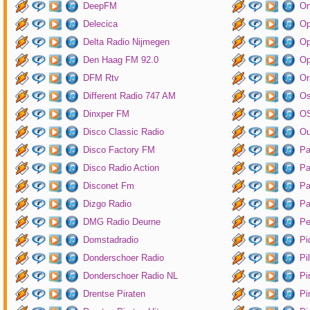
DeepFM
On
Delecica
Op
Delta Radio Nijmegen
Op
Den Haag FM 92.0
Op
DFM Rtv
Or
Different Radio 747 AM
O
Dinxper FM
OS
Disco Classic Radio
Ou
Disco Factory FM
Pa
Disco Radio Action
Pa
Disconet Fm
Pa
Dizgo Radio
Pa
DMG Radio Deurne
Pe
Domstadradio
Pi
Donderschoer Radio
Pi
Donderschoer Radio NL
Pi
Drentse Piraten
Pi