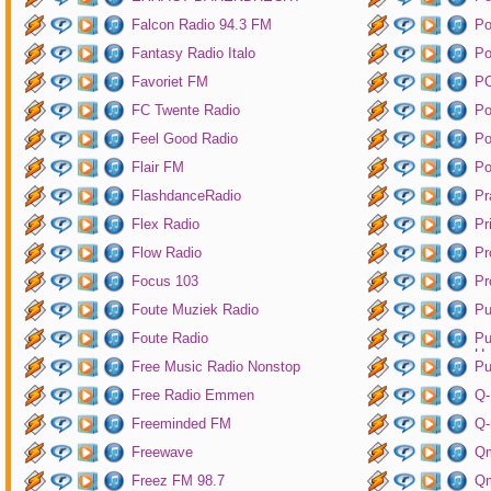
Falcon Radio 94.3 FM
Po
Fantasy Radio Italo
P
Favoriet FM
P
FC Twente Radio
Po
Feel Good Radio
Po
Flair FM
Po
FlashdanceRadio
Pr
Flex Radio
Pr
Flow Radio
Pr
Focus 103
Pr
Foute Muziek Radio
Pu
Foute Radio
Pu
Un
Free Music Radio Nonstop
Pu
Free Radio Emmen
Q-
Freeminded FM
Q-
Freewave
Q
Freez FM 98.7
Qm