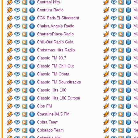
Centraal Hits
Mu
Centrum Radio
Mu
CGK Beth-El Sliedrecht
Mu
Chakra Angels Radio
Mu
ChattersPlace-Radio
Mu
Chill-Out Radio Gaia
Mu
Christmas Hits Radio
Mu
Classic FM 90.7
Mu
Classic FM Chill Out
Mu
Classic FM Opera
Mu
Classic FM Soundtracks
Mu
Classic Hits 106
Mu
Classic Hits 106 Europe
Mu
Clos FM
Mu
Coastline 94.5 FM
Mu
Cobra Team
Ne
Colorado Team
Ne