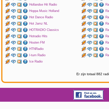
Hollandse Hit Radio
Ra
Hoppa Music Holland
Ra
Hot Dance Radio
Ra
Hot Jamz NL
Ra
HOTRADIO Classics
Ra
Hotradio Hits
Ra
Houten FM
Ra
HTNRadio
Ra
I-turn Radio
Ra
Ice Radio
Er zijn totaal 882 ra