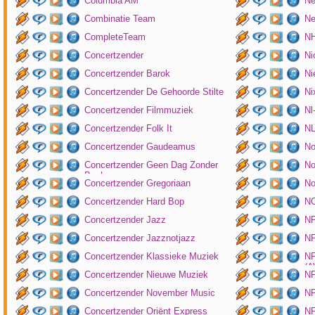
Columbia AM
Ne
Combinatie Team
Ne
CompleteTeam
NH
Concertzender
Ni
Concertzender Barok
Ni
Concertzender De Gehoorde Stilte
N
Concertzender Filmmuziek
Nl
Concertzender Folk It
N
Concertzender Gaudeamus
No
Concertzender Geen Dag Zonder
No
Bach
Concertzender Gregoriaan
No
Concertzender Hard Bop
N
Concertzender Jazz
N
Concertzender Jazznotjazz
NP
Concertzender Klassieke Muziek
NP
(
Concertzender Nieuwe Muziek
N
Concertzender November Music
NP
Concertzender Oriënt Express
NP