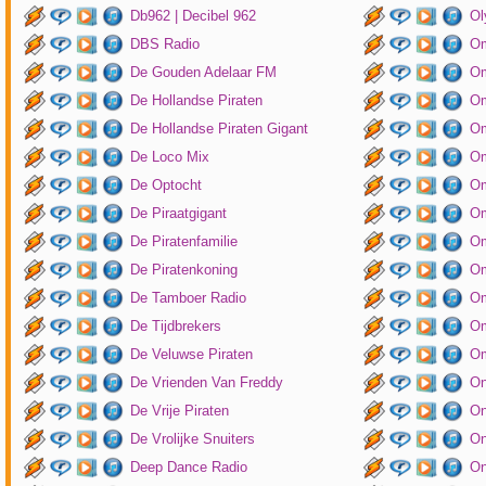
Db962 | Decibel 962
Ol
DBS Radio
Om
De Gouden Adelaar FM
Om
De Hollandse Piraten
Om
De Hollandse Piraten Gigant
Om
De Loco Mix
Om
De Optocht
Om
De Piraatgigant
Om
De Piratenfamilie
Om
De Piratenkoning
Om
De Tamboer Radio
Om
De Tijdbrekers
Om
De Veluwse Piraten
Om
De Vrienden Van Freddy
On
De Vrije Piraten
On
De Vrolijke Snuiters
On
Deep Dance Radio
On