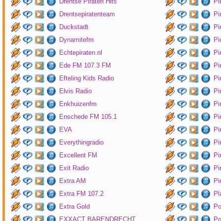
Drentse Piraten Hits
Pi
Drentsepiratenteam
Pi
Duckstadt
Pi
Dynamitefm
Pi
Echtepiraten.nl
Pi
Ede FM 107.3 FM
Pi
Efteling Kids Radio
Pi
Elvis Radio
Pi
Enkhuizenfm
Pi
Enschede FM 105.1
Pi
EVA
Pi
Everythingradio
Pi
Excellent FM
Pi
Exit Radio
Pi
Extra AM
Pi
Extra FM 107.2
Pl
Extra Gold
P
EXXACT BARENDRECHT
Po