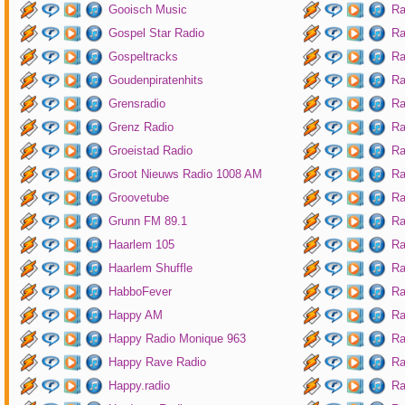
Gooisch Music
Ra
Gospel Star Radio
Ra
Gospeltracks
Ra
Goudenpiratenhits
Ra
Grensradio
Ra
Grenz Radio
Ra
Groeistad Radio
Ra
Groot Nieuws Radio 1008 AM
Ra
Groovetube
Ra
Grunn FM 89.1
Ra
Haarlem 105
Ra
Haarlem Shuffle
Ra
HabboFever
Ra
Happy AM
Ra
Happy Radio Monique 963
Ra
Happy Rave Radio
Ra
Happy.radio
Ra