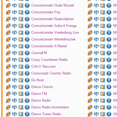
Concertzender Oude Muziek
N
Concertzender Pop
NP
Concertzender Raakvlakken
NP
Concertzender Solta A Franga
NP
Concertzender Vredenburg Live
N
Concertzender Wereldmuziek
N
Concertzender X-Rated
NP
CoronaFM
N
Crazy Countdown Radio
NP
CrAzY Raccoon
NP
Crossroads Country Radio
NP
Da Beat
NP
Dance Classic
NP
Dance FM
NP
Dance Radio
NX
Dance Radio Amsterdam
O
Dance Tunes Radio
Ol