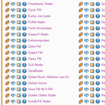
Friendtastic Radio
Qm
Frysk FM
Qm
Funky-Jazzradio
Ra
FUNN Radio
Ra
FunX Amsterdam
Ra
Gaaas!!! Radio
Ra
Geheimepiraten
Ra
Gelre FM
Ra
Gigant FM
Ra
Gipsy FM
Ra
GL8 Media
Ra
GlindRadio
Ra
Global Music Website Laut.fm
Ra
Global Voices
Ra
Glow FM 94.0 FM
Ra
Golden Oldies Radio
Ra
GoodLIFE Radio
Ra