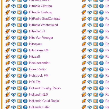
Hitradio Centraal
Ra
Hitradio Limburg
Ra
HitRadio StadCentraal
Ra
Hitradio Westenwind
Ra
Hitradio1.nl
Ra
Hits Van Vroeger
Ra
Hits4you
Ra
Hitstream.FM
Ra
Hitzzz!!
Ra
Hoeksezender
Ra
Hoex Radio
Ra
Hofstreek FM
Ra
HOI FM
Ra
Holland Country Radio
Ra
Hollandfm2.0
Ra
Hollands Goud Radio
Ra
Hollands Palet
Ra