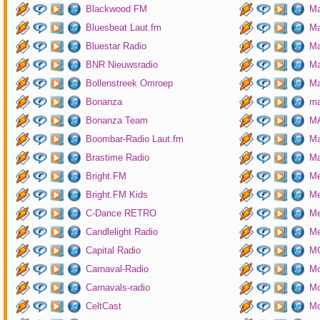
Blackwood FM
Ma
Bluesbeat Laut.fm
Ma
Bluestar Radio
M
BNR Nieuwsradio
Ma
Bollenstreek Omroep
Ma
Bonanza
ma
Bonanza Team
MA
Boombar-Radio Laut.fm
M
Brastime Radio
Ma
Bright.FM
Me
Bright.FM Kids
Me
C-Dance RETRO
Me
Candlelight Radio
Me
Capital Radio
M
Carnaval-Radio
Mo
Carnavals-radio
Mo
CeltCast
Mo