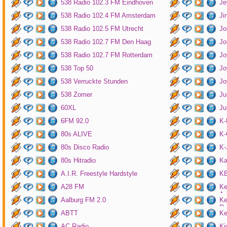
538 Radio 102.3 FM Eindhoven
Je
538 Radio 102.4 FM Amsterdam
Ji
538 Radio 102.5 FM Utrecht
Jo
538 Radio 102.7 FM Den Haag
Jo
538 Radio 102.7 FM Rotterdam
Jo
538 Top 50
Jo
538 Verruckte Stunden
Jo
538 Zomer
Ju
60XL
Ju
6FM 92.0
K
80s ALIVE
K-
80s Disco Radio
K
80s Hitradio
Ka
A.I.R. Freestyle Hardstyle
KB
A28 FM
Ke
Am
Aalburg FM 2.0
Ke
Ro
ABTT
Ke
AC Radio
Ki