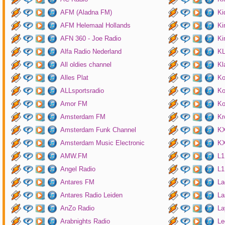
AFM (Aladna FM)
Ki
AFM Helemaal Hollands
Ki
AFN 360 - Joe Radio
Ki
Alfa Radio Nederland
K
All oldies channel
Kl
Alles Plat
Ko
ALLsportsradio
Ko
Amor FM
Ko
Amsterdam FM
Kr
Amsterdam Funk Channel
KX
Amsterdam Music Electronic
KX
AMW.FM
L1
Angel Radio
L1
Antares FM
La
Antares Radio Leiden
La
AnZo Radio
La
Arabnights Radio
Le