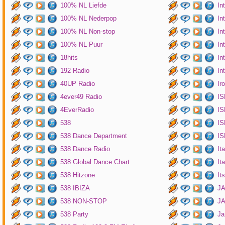
100% NL Liefde
In
100% NL Nederpop
In
100% NL Non-stop
In
100% NL Puur
In
18hits
In
192 Radio
In
40UP Radio
Ir
4ever49 Radio
IS
4EverRadio
IS
538
IS
538 Dance Department
IS
538 Dance Radio
It
538 Global Dance Chart
It
538 Hitzone
It
538 IBIZA
JA
538 NON-STOP
J
538 Party
Ja