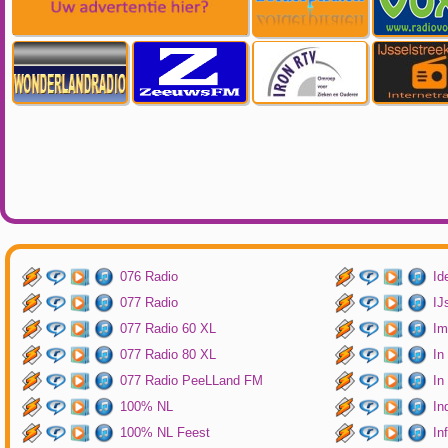
076 Radio
Id
077 Radio
IJ
077 Radio 60 XL
Im
077 Radio 80 XL
In
077 Radio PeeLLand FM
In
100% NL
In
100% NL Feest
In