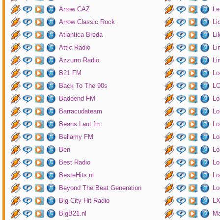
Arrow CAZ
Le
Arrow Classic Rock
Li
Atlantica Breda
Li
Attic Radio
Li
Azzurro Radio
Li
B21 FM
Lo
Back To The 90s
LO
Badeend FM
Lo
Barracudateam
Lo
Beans Laut.fm
Lo
Bellamy FM
Lo
Ben
Lo
Best Radio
Lo
BesteHits.nl
Lo
Beyond The Beat Generation
Lo
Big City Hit Radio
LX
BigB21.nl
Ma