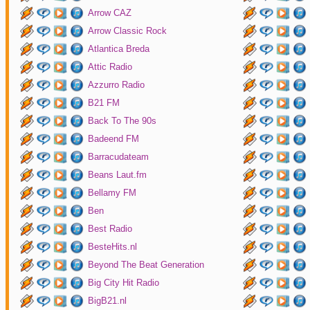
Arrow CAZ
Arrow Classic Rock
Atlantica Breda
Attic Radio
Azzurro Radio
B21 FM
Back To The 90s
Badeend FM
Barracudateam
Beans Laut.fm
Bellamy FM
Ben
Best Radio
BesteHits.nl
Beyond The Beat Generation
Big City Hit Radio
BigB21.nl