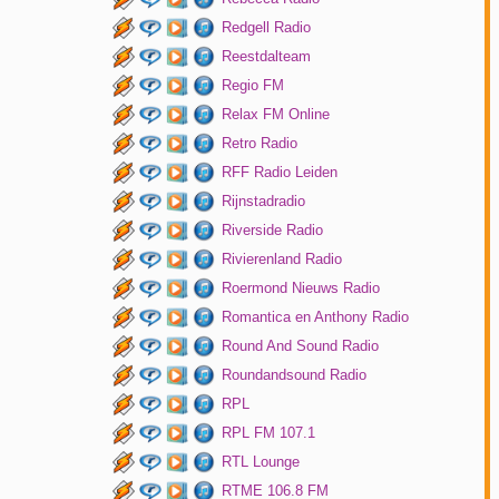
Redgell Radio
Reestdalteam
Regio FM
Relax FM Online
Retro Radio
RFF Radio Leiden
Rijnstadradio
Riverside Radio
Rivierenland Radio
Roermond Nieuws Radio
Romantica en Anthony Radio
Round And Sound Radio
Roundandsound Radio
RPL
RPL FM 107.1
RTL Lounge
RTME 106.8 FM