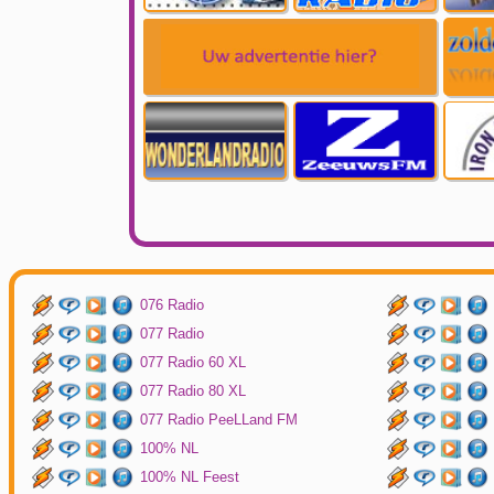
076 Radio
077 Radio
077 Radio 60 XL
077 Radio 80 XL
077 Radio PeeLLand FM
100% NL
100% NL Feest