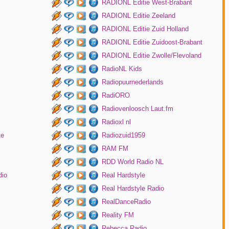
RADIONL Editie West-Brabant
RADIONL Editie Zeeland
RADIONL Editie Zuid Holland
RADIONL Editie Zuidoost-Brabant
RADIONL Editie Zwolle/Flevoland
RadioNL Kids
Radiopuurnederlands
RadiORO
Radiovenloosch Laut.fm
Radioxl nl
te
Radiozuid1959
RAM FM
RDD World Radio NL
dio
Real Hardstyle
Real Hardstyle Radio
RealDanceRadio
Reality FM
Rebecca Radio