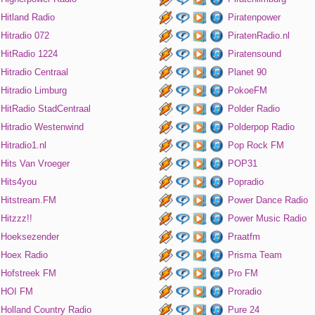
Hitland Radio
Piratenpower
Hitradio 072
PiratenRadio.nl
HitRadio 1224
Piratensound
Hitradio Centraal
Planet 90
Hitradio Limburg
PokoeFM
HitRadio StadCentraal
Polder Radio
Hitradio Westenwind
Polderpop Radio
Hitradio1.nl
Pop Rock FM
Hits Van Vroeger
POP31
Hits4you
Popradio
Hitstream.FM
Power Dance Radio
Hitzzz!!
Power Music Radio
Hoeksezender
Praatfm
Hoex Radio
Prisma Team
Hofstreek FM
Pro FM
HOI FM
Proradio
Holland Country Radio
Pure 24