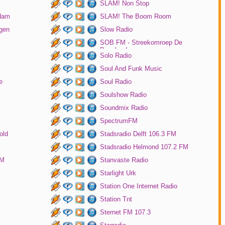
SLAM! Non Stop
rdam
SLAM! The Boom Room
gen
Slow Radio
SOB FM - Streekomroep De
Bevelanden
Solo Radio
Soul And Funk Music
e
Soul Radio
Soulshow Radio
Soundmix Radio
SpectrumFM
old
Stadsradio Delft 106.3 FM
Stadsradio Helmond 107.2 FM
FM
Stanvaste Radio
Starlight Urk
Station One Internet Radio
Station Tnt
Sternet FM 107.3