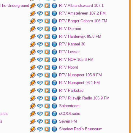
 The Underground
RTV Albrandswaard 107.1
RTV Amstelveen 107.2 FM
RTV Borger-Odoorn 106 FM
RTV Diemen
RTV Harderwijk 95.8 FM
RTV Kanaal 30
RTV Losser
RTV NOF 105.8 FM
RTV Noord
RTV Nunspeet 105.9 FM
RTV Nunspeet 93.1 FM
RTV Parkstad
RTV Rijswijk Radio 105.9 FM
Saloonteam
ssics
sCOOLradio
gs
Seven FM
Shadow Radio Brunssum