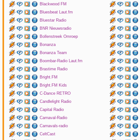
Blackwood FM
Bluesbeat Laut.fm
Bluestar Radio
BNR Nieuwsradio
Bollenstreek Omroep
Bonanza
Bonanza Team
Boombar-Radio Laut.fm
Brastime Radio
Bright.FM
Bright.FM Kids
C-Dance RETRO
Candlelight Radio
Capital Radio
Carnaval-Radio
Carnavals-radio
CeltCast