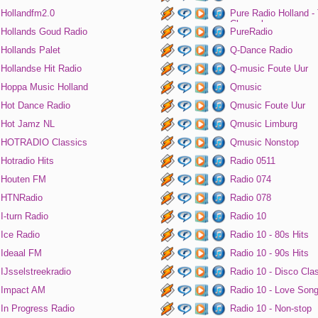
Hollandfm2.0
Pure Radio Holland -
Channel
Hollands Goud Radio
PureRadio
Hollands Palet
Q-Dance Radio
Hollandse Hit Radio
Q-music Foute Uur
Hoppa Music Holland
Qmusic
Hot Dance Radio
Qmusic Foute Uur
Hot Jamz NL
Qmusic Limburg
HOTRADIO Classics
Qmusic Nonstop
Hotradio Hits
Radio 0511
Houten FM
Radio 074
HTNRadio
Radio 078
I-turn Radio
Radio 10
Ice Radio
Radio 10 - 80s Hits
Ideaal FM
Radio 10 - 90s Hits
IJsselstreekradio
Radio 10 - Disco Cla
Impact AM
Radio 10 - Love Son
In Progress Radio
Radio 10 - Non-stop