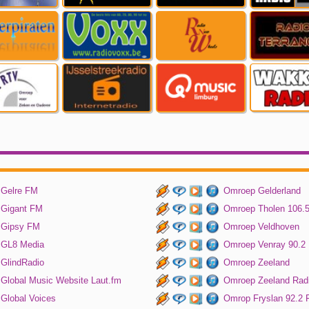
Gelre FM
Omroep Gelderland
Gigant FM
Omroep Tholen 106.
Gipsy FM
Omroep Veldhoven
GL8 Media
Omroep Venray 90.2
GlindRadio
Omroep Zeeland
Global Music Website Laut.fm
Omroep Zeeland Rad
Global Voices
Omrop Fryslan 92.2