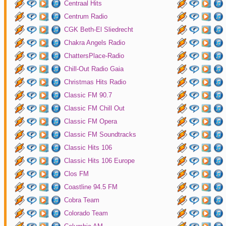
Centraal Hits
Centrum Radio
CGK Beth-El Sliedrecht
Chakra Angels Radio
ChattersPlace-Radio
Chill-Out Radio Gaia
Christmas Hits Radio
Classic FM 90.7
Classic FM Chill Out
Classic FM Opera
Classic FM Soundtracks
Classic Hits 106
Classic Hits 106 Europe
Clos FM
Coastline 94.5 FM
Cobra Team
Colorado Team