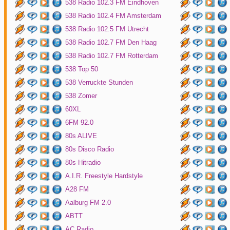
538 Radio 102.3 FM Eindhoven
538 Radio 102.4 FM Amsterdam
538 Radio 102.5 FM Utrecht
538 Radio 102.7 FM Den Haag
538 Radio 102.7 FM Rotterdam
538 Top 50
538 Verruckte Stunden
538 Zomer
60XL
6FM 92.0
80s ALIVE
80s Disco Radio
80s Hitradio
A.I.R. Freestyle Hardstyle
A28 FM
Aalburg FM 2.0
ABTT
AC Radio