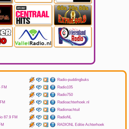
Radio-puddingbuks
5 FM
Radio105
Radio750
 FM
Radioachterhoek.nl
Radionachtuil
io 87.9 FM
RadioNL
 FM
RADIONL Editie Achterhoek