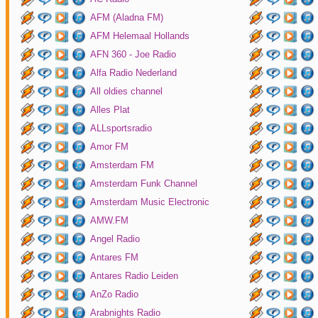
AFM (Aladna FM)
AFM Helemaal Hollands
AFN 360 - Joe Radio
Alfa Radio Nederland
All oldies channel
Alles Plat
ALLsportsradio
Amor FM
Amsterdam FM
Amsterdam Funk Channel
Amsterdam Music Electronic
AMW.FM
Angel Radio
Antares FM
Antares Radio Leiden
AnZo Radio
Arabnights Radio