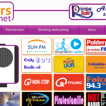
Videostream
Stichting webcasting
Sena