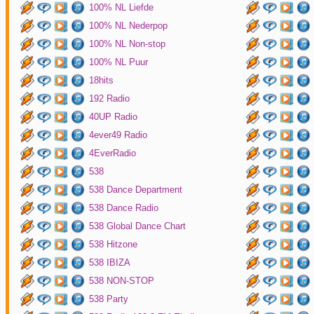
100% NL Liefde
100% NL Nederpop
100% NL Non-stop
100% NL Puur
18hits
192 Radio
40UP Radio
4ever49 Radio
4EverRadio
538
538 Dance Department
538 Dance Radio
538 Global Dance Chart
538 Hitzone
538 IBIZA
538 NON-STOP
538 Party