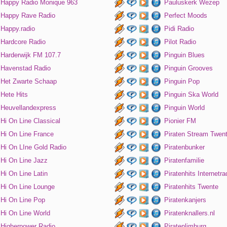
Happy Radio Monique 963
Pauluskerk Wezep
Happy Rave Radio
Perfect Moods
Happy.radio
Pidi Radio
Hardcore Radio
Pilot Radio
Harderwijk FM 107.7
Pinguin Blues
Havenstad Radio
Pinguin Grooves
Het Zwarte Schaap
Pinguin Pop
Hete Hits
Pinguin Ska World
Heuvellandexpress
Pinguin World
Hi On Line Classical
Pionier FM
Hi On Line France
Piraten Stream Twen
Hi On LIne Gold Radio
Piratenbunker
Hi On Line Jazz
Piratenfamilie
Hi On Line Latin
Piratenhits Internetra
Hi On Line Lounge
Piratenhits Twente
Hi On Line Pop
Piratenkanjers
Hi On Line World
Piratenknallers.nl
Higherpower Radio
Piratenlimburg