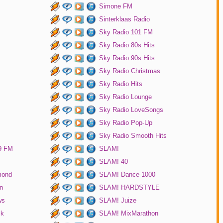
Simone FM
Sinterklaas Radio
Sky Radio 101 FM
Sky Radio 80s Hits
Sky Radio 90s Hits
Sky Radio Christmas
Sky Radio Hits
Sky Radio Lounge
Sky Radio LoveSongs
Sky Radio Pop-Up
Sky Radio Smooth Hits
9 FM
SLAM!
SLAM! 40
mond
SLAM! Dance 1000
n
SLAM! HARDSTYLE
ws
SLAM! Juize
ck
SLAM! MixMarathon