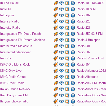
In Tha House
Radio 10 - Top 4000
Indie XL
Radio 100%NL
Infinity-fm
Radio 182
Intense Radio
Radio 223
Intercity Radio
Radio 227
Intergalactic FM Disco Fetish
Radio 350 92.3 FM
Intergalactic FM Dream Machine
Radio 4 Brainport
Internetradio Melodieus
Radio 501
Internetradiodepioneer
Radio 509
Iron Rtv
Radio 6 Zwarte Lijst
ISKC Old Mens Rock
Radio 954
ISKC Only Live
Radio Aalsmeer 105.
ISKC Radio Group
Radio Albatross
ISKC Rock Radio
Radio Alex FM Roer
Italian Dance Network
Radio AnonOps - Mai
Italo Party Crew FM
Radio AnonOps - Ne
Its your choice radio
Radio AnonOps - Ro