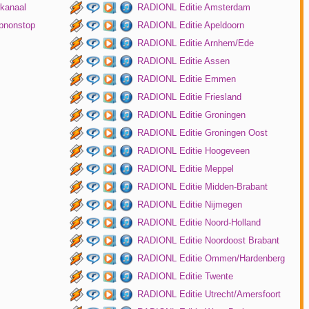
kanaal
RADIONL Editie Amsterdam
pnonstop
RADIONL Editie Apeldoorn
RADIONL Editie Arnhem/Ede
RADIONL Editie Assen
RADIONL Editie Emmen
RADIONL Editie Friesland
RADIONL Editie Groningen
RADIONL Editie Groningen Oost
RADIONL Editie Hoogeveen
RADIONL Editie Meppel
RADIONL Editie Midden-Brabant
RADIONL Editie Nijmegen
RADIONL Editie Noord-Holland
RADIONL Editie Noordoost Brabant
RADIONL Editie Ommen/Hardenberg
RADIONL Editie Twente
RADIONL Editie Utrecht/Amersfoort