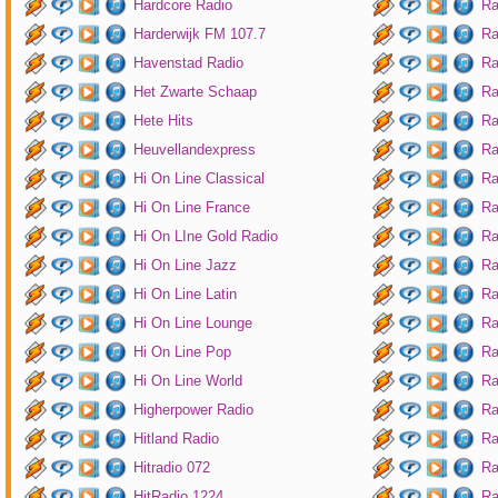
Hardcore Radio
Ra
Harderwijk FM 107.7
Ra
Havenstad Radio
Ra
Het Zwarte Schaap
Ra
Hete Hits
Ra
Heuvellandexpress
Ra
Hi On Line Classical
Ra
Hi On Line France
Ra
Hi On LIne Gold Radio
Ra
Hi On Line Jazz
Ra
Hi On Line Latin
Ra
Hi On Line Lounge
Ra
Hi On Line Pop
Ra
Hi On Line World
Ra
Higherpower Radio
Ra
Hitland Radio
Ra
Hitradio 072
Ra
HitRadio 1224
Ra