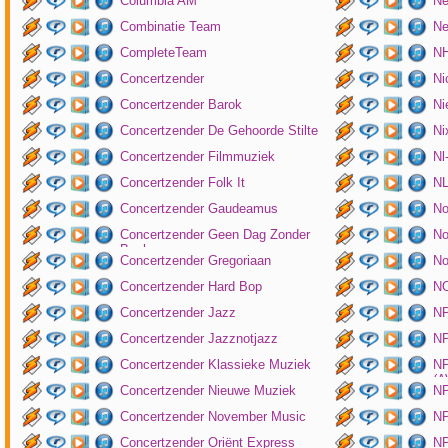
Columbia AM
Ne
Combinatie Team
Ne
CompleteTeam
NH
Concertzender
Ni
Concertzender Barok
Ni
Concertzender De Gehoorde Stilte
N
Concertzender Filmmuziek
Nl
Concertzender Folk It
N
Concertzender Gaudeamus
No
Concertzender Geen Dag Zonder
No
Bach
Concertzender Gregoriaan
No
Concertzender Hard Bop
N
Concertzender Jazz
N
Concertzender Jazznotjazz
NP
Concertzender Klassieke Muziek
NP
(
Concertzender Nieuwe Muziek
N
Concertzender November Music
NP
Concertzender Oriënt Express
NP