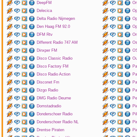
DeepFM
On
Delecica
Op
Delta Radio Nijmegen
Op
Den Haag FM 92.0
Op
DFM Rtv
Or
Different Radio 747 AM
O
Dinxper FM
OS
Disco Classic Radio
Ou
Disco Factory FM
Pa
Disco Radio Action
Pa
Disconet Fm
Pa
Dizgo Radio
Pa
DMG Radio Deurne
Pe
Domstadradio
Pi
Donderschoer Radio
Pi
Donderschoer Radio NL
Pi
Drentse Piraten
Pi