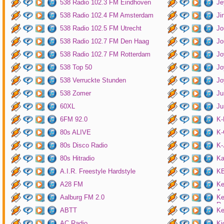
538 Radio 102.3 FM Eindhoven
Je
538 Radio 102.4 FM Amsterdam
Ji
538 Radio 102.5 FM Utrecht
Jo
538 Radio 102.7 FM Den Haag
Jo
538 Radio 102.7 FM Rotterdam
Jo
538 Top 50
Jo
538 Verruckte Stunden
Jo
538 Zomer
Ju
60XL
Ju
6FM 92.0
K
80s ALIVE
K-
80s Disco Radio
K
80s Hitradio
Ka
A.I.R. Freestyle Hardstyle
KB
A28 FM
Ke
Am
Aalburg FM 2.0
Ke
Ro
ABTT
Ke
AC Radio
Ki