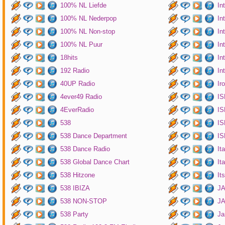
100% NL Liefde
In
100% NL Nederpop
In
100% NL Non-stop
In
100% NL Puur
In
18hits
In
192 Radio
In
40UP Radio
Ir
4ever49 Radio
IS
4EverRadio
IS
538
IS
538 Dance Department
IS
538 Dance Radio
It
538 Global Dance Chart
It
538 Hitzone
It
538 IBIZA
JA
538 NON-STOP
J
538 Party
Ja