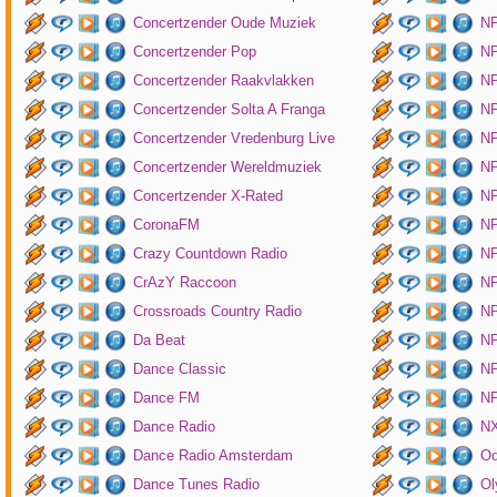
Concertzender Oude Muziek
N
Concertzender Pop
NP
Concertzender Raakvlakken
NP
Concertzender Solta A Franga
NP
Concertzender Vredenburg Live
N
Concertzender Wereldmuziek
N
Concertzender X-Rated
NP
CoronaFM
N
Crazy Countdown Radio
NP
CrAzY Raccoon
NP
Crossroads Country Radio
NP
Da Beat
NP
Dance Classic
NP
Dance FM
NP
Dance Radio
NX
Dance Radio Amsterdam
O
Dance Tunes Radio
Ol