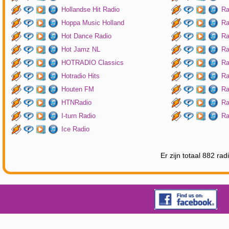
Hollandse Hit Radio
Ra
Hoppa Music Holland
Ra
Hot Dance Radio
Ra
Hot Jamz NL
Ra
HOTRADIO Classics
Ra
Hotradio Hits
Ra
Houten FM
Ra
HTNRadio
Ra
I-turn Radio
Ra
Ice Radio
Er zijn totaal 882 ra