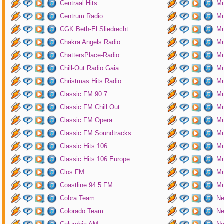
Centraal Hits
Mu
Centrum Radio
Mu
CGK Beth-El Sliedrecht
Mu
Chakra Angels Radio
Mu
ChattersPlace-Radio
Mu
Chill-Out Radio Gaia
Mu
Christmas Hits Radio
Mu
Classic FM 90.7
Mu
Classic FM Chill Out
Mu
Classic FM Opera
Mu
Classic FM Soundtracks
Mu
Classic Hits 106
Mu
Classic Hits 106 Europe
Mu
Clos FM
Mu
Coastline 94.5 FM
Mu
Cobra Team
Ne
Colorado Team
Ne