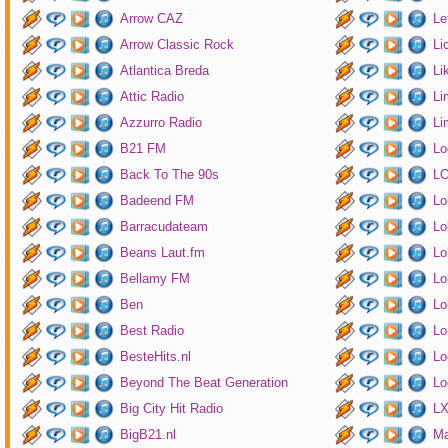
Arrow CAZ
Le
Arrow Classic Rock
Li
Atlantica Breda
Li
Attic Radio
Li
Azzurro Radio
Li
B21 FM
Lo
Back To The 90s
LO
Badeend FM
Lo
Barracudateam
Lo
Beans Laut.fm
Lo
Bellamy FM
Lo
Ben
Lo
Best Radio
Lo
BesteHits.nl
Lo
Beyond The Beat Generation
Lo
Big City Hit Radio
LX
BigB21.nl
Ma