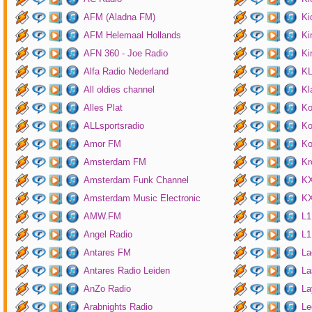
AFM (Aladna FM)
Ki
AFM Helemaal Hollands
Ki
AFN 360 - Joe Radio
Ki
Alfa Radio Nederland
K
All oldies channel
Kl
Alles Plat
Ko
ALLsportsradio
Ko
Amor FM
Ko
Amsterdam FM
Kr
Amsterdam Funk Channel
KX
Amsterdam Music Electronic
KX
AMW.FM
L1
Angel Radio
L1
Antares FM
La
Antares Radio Leiden
La
AnZo Radio
La
Arabnights Radio
Le