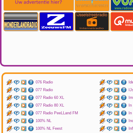
076 Radio
Id
077 Radio
IJ
077 Radio 60 XL
Im
077 Radio 80 XL
In
077 Radio PeeLLand FM
In
100% NL
In
100% NL Feest
In