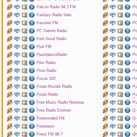
Falcon Radio 94.3 FM
Po
Fantasy Radio Italo
P
Favoriet FM
P
FC Twente Radio
Po
Feel Good Radio
Po
Flair FM
Po
FlashdanceRadio
Pr
Flex Radio
Pr
Flow Radio
Pr
Focus 103
Pr
Foute Muziek Radio
Pu
Foute Radio
Pu
Un
Free Music Radio Nonstop
Pu
Free Radio Emmen
Q-
Freeminded FM
Q-
Freewave
Q
Freez FM 98.7
Qm