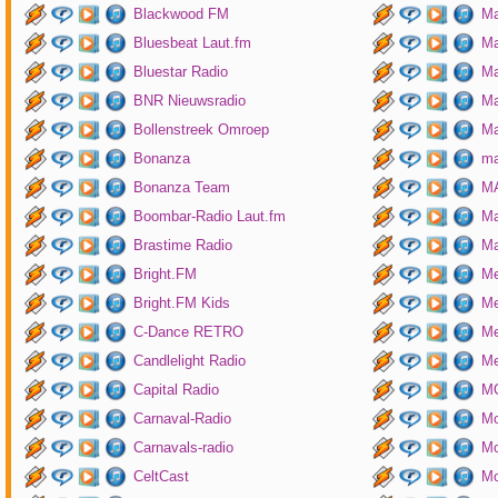
Blackwood FM
Ma
Bluesbeat Laut.fm
Ma
Bluestar Radio
M
BNR Nieuwsradio
Ma
Bollenstreek Omroep
Ma
Bonanza
ma
Bonanza Team
MA
Boombar-Radio Laut.fm
M
Brastime Radio
Ma
Bright.FM
Me
Bright.FM Kids
Me
C-Dance RETRO
Me
Candlelight Radio
Me
Capital Radio
M
Carnaval-Radio
Mo
Carnavals-radio
Mo
CeltCast
Mo