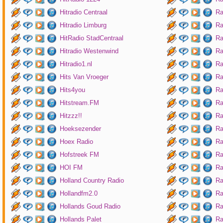
Hitradio Centraal
Ra
Hitradio Limburg
Ra
HitRadio StadCentraal
Ra
Hitradio Westenwind
Ra
Hitradio1.nl
Ra
Hits Van Vroeger
Ra
Hits4you
Ra
Hitstream.FM
Ra
Hitzzz!!
Ra
Hoeksezender
Ra
Hoex Radio
Ra
Hofstreek FM
Ra
HOI FM
Ra
Holland Country Radio
Ra
Hollandfm2.0
Ra
Hollands Goud Radio
Ra
Hollands Palet
Ra