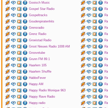
Gooisch Music
Ra
Gospel Star Radio
Ra
Gospeltracks
Ra
Goudenpiratenhits
Ra
Grensradio
Ra
Grenz Radio
Ra
Groeistad Radio
Ra
Groot Nieuws Radio 1008 AM
Ra
Groovetube
Ra
Grunn FM 89.1
Ra
Haarlem 105
Ra
Haarlem Shuffle
Ra
HabboFever
Ra
Happy AM
Ra
Happy Radio Monique 963
Ra
Happy Rave Radio
Ra
Happy.radio
Ra