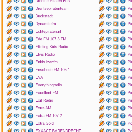
Drentse Piraten Hits
Pi
Drentsepiratenteam
Pi
Duckstadt
Pi
Dynamitefm
Pi
Echtepiraten.nl
Pi
Ede FM 107.3 FM
Pi
Efteling Kids Radio
Pi
Elvis Radio
Pi
Enkhuizenfm
Pi
Enschede FM 105.1
Pi
EVA
Pi
Everythingradio
Pi
Excellent FM
Pi
Exit Radio
Pi
Extra AM
Pi
Extra FM 107.2
Pl
Extra Gold
P
EXXACT BARENDRECHT
Po