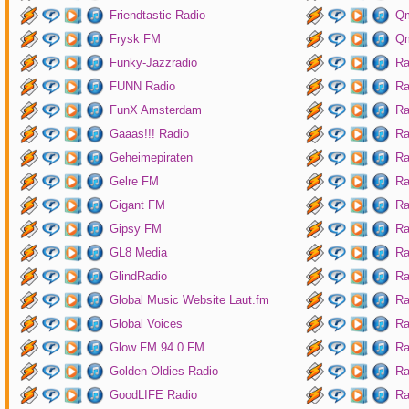
Friendtastic Radio
Qm
Frysk FM
Qm
Funky-Jazzradio
Ra
FUNN Radio
Ra
FunX Amsterdam
Ra
Gaaas!!! Radio
Ra
Geheimepiraten
Ra
Gelre FM
Ra
Gigant FM
Ra
Gipsy FM
Ra
GL8 Media
Ra
GlindRadio
Ra
Global Music Website Laut.fm
Ra
Global Voices
Ra
Glow FM 94.0 FM
Ra
Golden Oldies Radio
Ra
GoodLIFE Radio
Ra