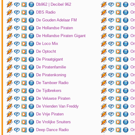
Db962 | Decibel 962
Ol
DBS Radio
Om
De Gouden Adelaar FM
Om
De Hollandse Piraten
Om
De Hollandse Piraten Gigant
Om
De Loco Mix
Om
De Optocht
Om
De Piraatgigant
Om
De Piratenfamilie
Om
De Piratenkoning
Om
De Tamboer Radio
Om
De Tijdbrekers
Om
De Veluwse Piraten
Om
De Vrienden Van Freddy
On
De Vrije Piraten
On
De Vrolijke Snuiters
On
Deep Dance Radio
On