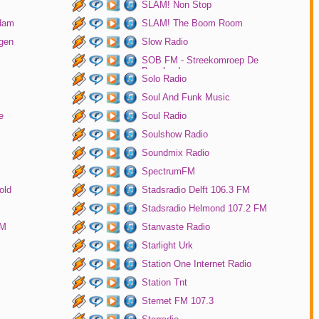
SLAM! Non Stop
rdam
SLAM! The Boom Room
gen
Slow Radio
SOB FM - Streekomroep De
Bevelanden
Solo Radio
Soul And Funk Music
e
Soul Radio
Soulshow Radio
Soundmix Radio
SpectrumFM
old
Stadsradio Delft 106.3 FM
Stadsradio Helmond 107.2 FM
FM
Stanvaste Radio
Starlight Urk
Station One Internet Radio
Station Tnt
Sternet FM 107.3