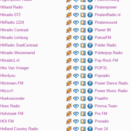
Hitland Radio
Piratenpower
Hitradio 072
PiratenRadio.nl
HitRadio 1224
Piratensound
Hitradio Centraal
Planet 90
Hitradio Limburg
PokoeFM
HitRadio StadCentraal
Polder Radio
Hitradio Westenwind
Polderpop Radio
Hitradio1.nl
Pop Rock FM
Hits Van Vroeger
POP31
Hits4you
Popradio
Hitstream.FM
Power Dance Radio
Hitzzz!!
Power Music Radio
Hoeksezender
Praatfm
Hoex Radio
Prisma Team
Hofstreek FM
Pro FM
HOI FM
Proradio
Holland Country Radio
Pure 24