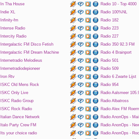
In Tha House
Radio 10 - Top 4000
Indie XL
Radio 100%NL
Infinity-fm
Radio 182
Intense Radio
Radio 223
Intercity Radio
Radio 227
Intergalactic FM Disco Fetish
Radio 350 92.3 FM
Intergalactic FM Dream Machine
Radio 4 Brainport
Internetradio Melodieus
Radio 501
Internetradiodepioneer
Radio 509
Iron Rtv
Radio 6 Zwarte Lijst
ISKC Old Mens Rock
Radio 954
ISKC Only Live
Radio Aalsmeer 105.
ISKC Radio Group
Radio Albatross
ISKC Rock Radio
Radio Alex FM Roer
Italian Dance Network
Radio AnonOps - Mai
Italo Party Crew FM
Radio AnonOps - Ne
Its your choice radio
Radio AnonOps - Ro