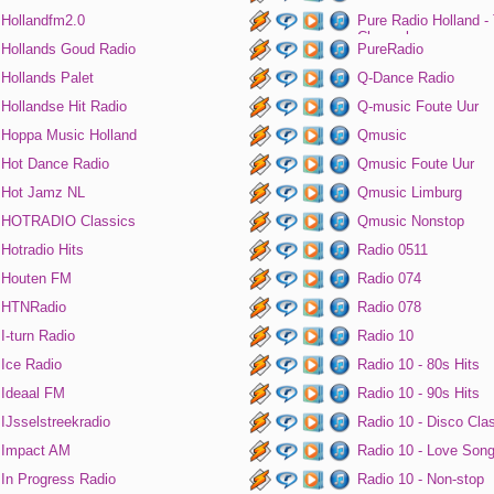
Hollandfm2.0
Pure Radio Holland -
Channel
Hollands Goud Radio
PureRadio
Hollands Palet
Q-Dance Radio
Hollandse Hit Radio
Q-music Foute Uur
Hoppa Music Holland
Qmusic
Hot Dance Radio
Qmusic Foute Uur
Hot Jamz NL
Qmusic Limburg
HOTRADIO Classics
Qmusic Nonstop
Hotradio Hits
Radio 0511
Houten FM
Radio 074
HTNRadio
Radio 078
I-turn Radio
Radio 10
Ice Radio
Radio 10 - 80s Hits
Ideaal FM
Radio 10 - 90s Hits
IJsselstreekradio
Radio 10 - Disco Cla
Impact AM
Radio 10 - Love Son
In Progress Radio
Radio 10 - Non-stop