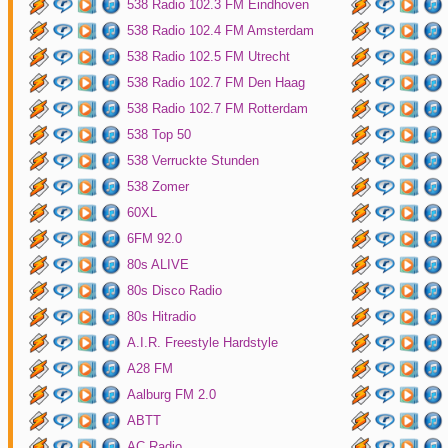
538 Radio 102.3 FM Eindhoven
538 Radio 102.4 FM Amsterdam
538 Radio 102.5 FM Utrecht
538 Radio 102.7 FM Den Haag
538 Radio 102.7 FM Rotterdam
538 Top 50
538 Verruckte Stunden
538 Zomer
60XL
6FM 92.0
80s ALIVE
80s Disco Radio
80s Hitradio
A.I.R. Freestyle Hardstyle
A28 FM
Aalburg FM 2.0
ABTT
AC Radio