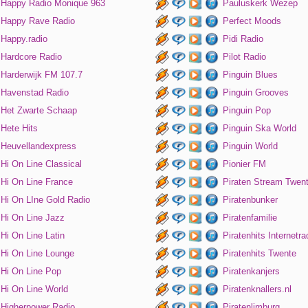
Happy Radio Monique 963
Pauluskerk Wezep
Happy Rave Radio
Perfect Moods
Happy.radio
Pidi Radio
Hardcore Radio
Pilot Radio
Harderwijk FM 107.7
Pinguin Blues
Havenstad Radio
Pinguin Grooves
Het Zwarte Schaap
Pinguin Pop
Hete Hits
Pinguin Ska World
Heuvellandexpress
Pinguin World
Hi On Line Classical
Pionier FM
Hi On Line France
Piraten Stream Twen
Hi On LIne Gold Radio
Piratenbunker
Hi On Line Jazz
Piratenfamilie
Hi On Line Latin
Piratenhits Internetra
Hi On Line Lounge
Piratenhits Twente
Hi On Line Pop
Piratenkanjers
Hi On Line World
Piratenknallers.nl
Higherpower Radio
Piratenlimburg