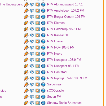
 The Underground
RTV Albrandswaard 107.1
RTV Amstelveen 107.2 FM
RTV Borger-Odoorn 106 FM
RTV Diemen
RTV Harderwijk 95.8 FM
RTV Kanaal 30
RTV Losser
RTV NOF 105.8 FM
RTV Noord
RTV Nunspeet 105.9 FM
RTV Nunspeet 93.1 FM
RTV Parkstad
RTV Rijswijk Radio 105.9 FM
Saloonteam
ssics
sCOOLradio
gs
Seven FM
Shadow Radio Brunssum