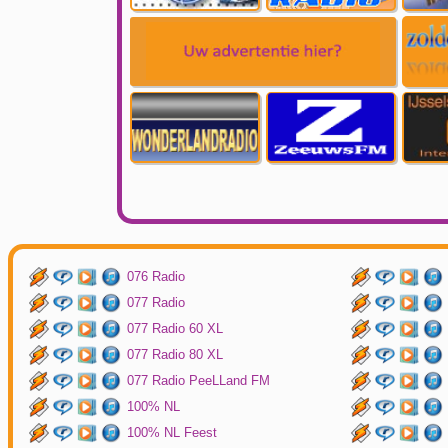
076 Radio
077 Radio
077 Radio 60 XL
077 Radio 80 XL
077 Radio PeeLLand FM
100% NL
100% NL Feest