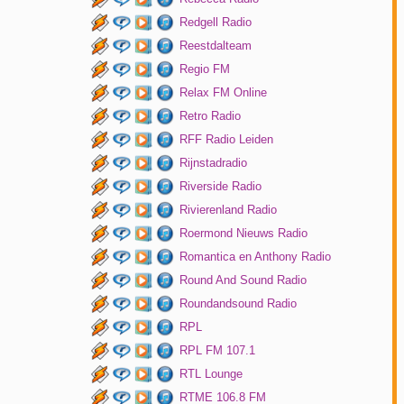
Redgell Radio
Reestdalteam
Regio FM
Relax FM Online
Retro Radio
RFF Radio Leiden
Rijnstadradio
Riverside Radio
Rivierenland Radio
Roermond Nieuws Radio
Romantica en Anthony Radio
Round And Sound Radio
Roundandsound Radio
RPL
RPL FM 107.1
RTL Lounge
RTME 106.8 FM