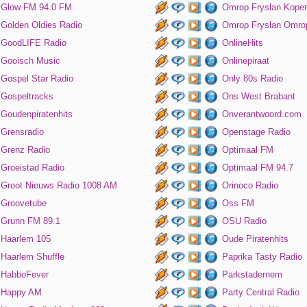
Glow FM 94.0 FM
Omrop Fryslan Koper
Golden Oldies Radio
Omrop Fryslan Omro
GoodLIFE Radio
OnlineHits
Gooisch Music
Onlinepiraat
Gospel Star Radio
Only 80s Radio
Gospeltracks
Ons West Brabant
Goudenpiratenhits
Onverantwoord.com
Grensradio
Openstage Radio
Grenz Radio
Optimaal FM
Groeistad Radio
Optimaal FM 94.7
Groot Nieuws Radio 1008 AM
Orinoco Radio
Groovetube
Oss FM
Grunn FM 89.1
OSU Radio
Haarlem 105
Oude Piratenhits
Haarlem Shuffle
Paprika Tasty Radio
HabboFever
Parkstadernem
Happy AM
Party Central Radio