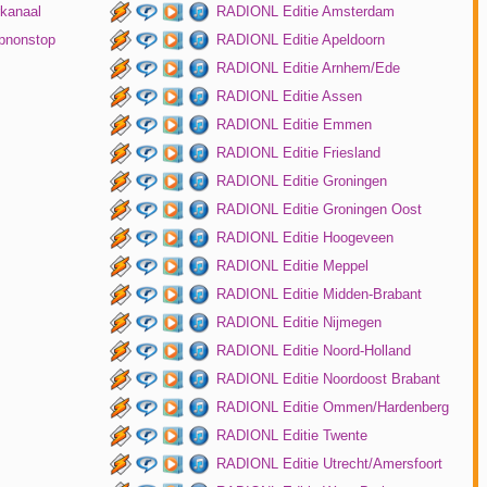
kanaal
RADIONL Editie Amsterdam
pnonstop
RADIONL Editie Apeldoorn
RADIONL Editie Arnhem/Ede
RADIONL Editie Assen
RADIONL Editie Emmen
RADIONL Editie Friesland
RADIONL Editie Groningen
RADIONL Editie Groningen Oost
RADIONL Editie Hoogeveen
RADIONL Editie Meppel
RADIONL Editie Midden-Brabant
RADIONL Editie Nijmegen
RADIONL Editie Noord-Holland
RADIONL Editie Noordoost Brabant
RADIONL Editie Ommen/Hardenberg
RADIONL Editie Twente
RADIONL Editie Utrecht/Amersfoort