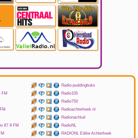
Radio-puddingbuks
5 FM
Radio105
Radio750
 FM
Radioachterhoek.nl
Radionachtuil
io 87.9 FM
RadioNL
 FM
RADIONL Editie Achterhoek