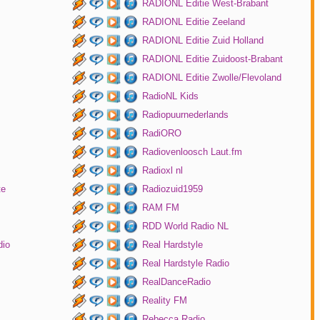
RADIONL Editie West-Brabant
RADIONL Editie Zeeland
RADIONL Editie Zuid Holland
RADIONL Editie Zuidoost-Brabant
RADIONL Editie Zwolle/Flevoland
RadioNL Kids
Radiopuurnederlands
RadiORO
Radiovenloosch Laut.fm
Radioxl nl
te
Radiozuid1959
RAM FM
RDD World Radio NL
dio
Real Hardstyle
Real Hardstyle Radio
RealDanceRadio
Reality FM
Rebecca Radio