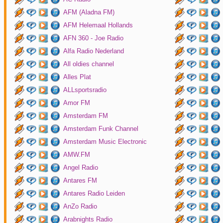
AFM (Aladna FM)
AFM Helemaal Hollands
AFN 360 - Joe Radio
Alfa Radio Nederland
All oldies channel
Alles Plat
ALLsportsradio
Amor FM
Amsterdam FM
Amsterdam Funk Channel
Amsterdam Music Electronic
AMW.FM
Angel Radio
Antares FM
Antares Radio Leiden
AnZo Radio
Arabnights Radio