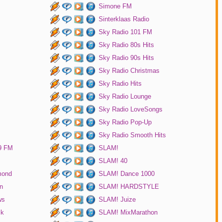
Simone FM
Sinterklaas Radio
Sky Radio 101 FM
Sky Radio 80s Hits
Sky Radio 90s Hits
Sky Radio Christmas
Sky Radio Hits
Sky Radio Lounge
Sky Radio LoveSongs
Sky Radio Pop-Up
Sky Radio Smooth Hits
9 FM
SLAM!
SLAM! 40
mond
SLAM! Dance 1000
n
SLAM! HARDSTYLE
ws
SLAM! Juize
ck
SLAM! MixMarathon