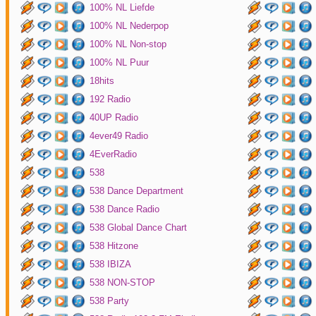
100% NL Liefde
100% NL Nederpop
100% NL Non-stop
100% NL Puur
18hits
192 Radio
40UP Radio
4ever49 Radio
4EverRadio
538
538 Dance Department
538 Dance Radio
538 Global Dance Chart
538 Hitzone
538 IBIZA
538 NON-STOP
538 Party