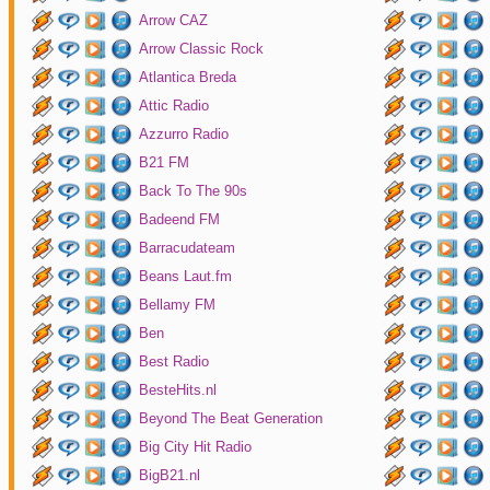
Arrow CAZ
Arrow Classic Rock
Atlantica Breda
Attic Radio
Azzurro Radio
B21 FM
Back To The 90s
Badeend FM
Barracudateam
Beans Laut.fm
Bellamy FM
Ben
Best Radio
BesteHits.nl
Beyond The Beat Generation
Big City Hit Radio
BigB21.nl