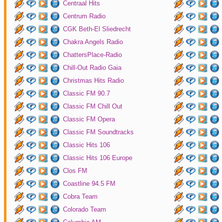
Centraal Hits
Centrum Radio
CGK Beth-El Sliedrecht
Chakra Angels Radio
ChattersPlace-Radio
Chill-Out Radio Gaia
Christmas Hits Radio
Classic FM 90.7
Classic FM Chill Out
Classic FM Opera
Classic FM Soundtracks
Classic Hits 106
Classic Hits 106 Europe
Clos FM
Coastline 94.5 FM
Cobra Team
Colorado Team