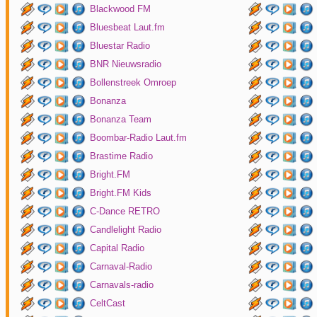
Blackwood FM
Bluesbeat Laut.fm
Bluestar Radio
BNR Nieuwsradio
Bollenstreek Omroep
Bonanza
Bonanza Team
Boombar-Radio Laut.fm
Brastime Radio
Bright.FM
Bright.FM Kids
C-Dance RETRO
Candlelight Radio
Capital Radio
Carnaval-Radio
Carnavals-radio
CeltCast