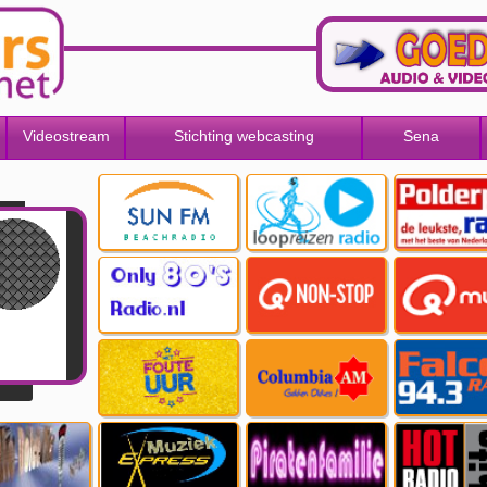
Videostream
Stichting webcasting
Sena