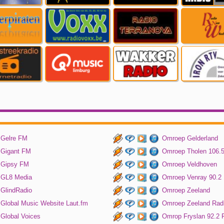
Gelre FM
Omroep Gelderland
Gigant FM
Omroep Tholen 106.
Gipsy FM
Omroep Veldhoven
GL8 Media
Omroep Venray 90.2
GlindRadio
Omroep Zeeland
Global Music Website Laut.fm
Omroep Zeeland Rad
Global Voices
Omrop Fryslan 92.2