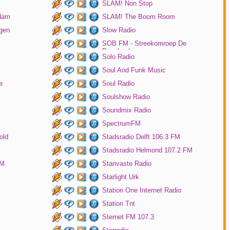
SLAM! Non Stop
rdam
SLAM! The Boom Room
gen
Slow Radio
SOB FM - Streekomroep De
Bevelanden
Solo Radio
Soul And Funk Music
e
Soul Radio
Soulshow Radio
Soundmix Radio
SpectrumFM
old
Stadsradio Delft 106.3 FM
Stadsradio Helmond 107.2 FM
FM
Stanvaste Radio
Starlight Urk
Station One Internet Radio
Station Tnt
Sternet FM 107.3