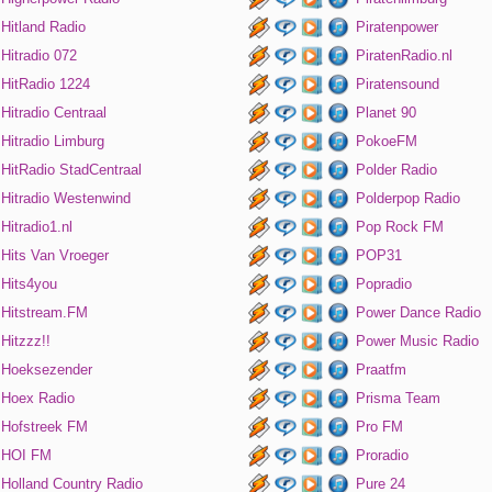
Hitland Radio
Piratenpower
Hitradio 072
PiratenRadio.nl
HitRadio 1224
Piratensound
Hitradio Centraal
Planet 90
Hitradio Limburg
PokoeFM
HitRadio StadCentraal
Polder Radio
Hitradio Westenwind
Polderpop Radio
Hitradio1.nl
Pop Rock FM
Hits Van Vroeger
POP31
Hits4you
Popradio
Hitstream.FM
Power Dance Radio
Hitzzz!!
Power Music Radio
Hoeksezender
Praatfm
Hoex Radio
Prisma Team
Hofstreek FM
Pro FM
HOI FM
Proradio
Holland Country Radio
Pure 24