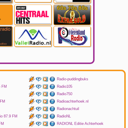
Radio-puddingbuks
5 FM
Radio105
Radio750
 FM
Radioachterhoek.nl
Radionachtuil
io 87.9 FM
RadioNL
 FM
RADIONL Editie Achterhoek