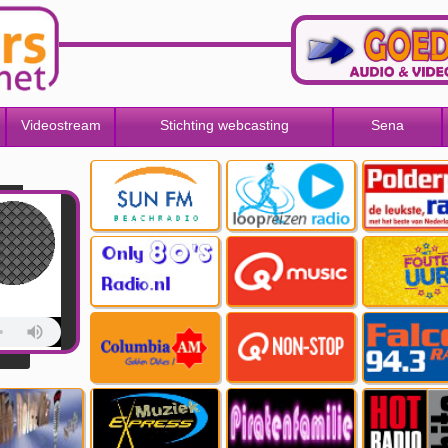
Videostream
Stichting webcasting
Sena