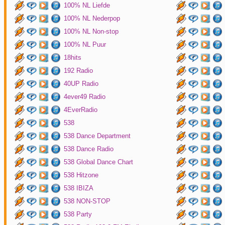
100% NL Liefde
100% NL Nederpop
100% NL Non-stop
100% NL Puur
18hits
192 Radio
40UP Radio
4ever49 Radio
4EverRadio
538
538 Dance Department
538 Dance Radio
538 Global Dance Chart
538 Hitzone
538 IBIZA
538 NON-STOP
538 Party