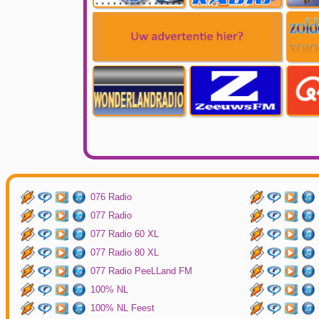
076 Radio
077 Radio
077 Radio 60 XL
077 Radio 80 XL
077 Radio PeeLLand FM
100% NL
100% NL Feest