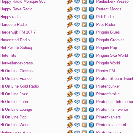
Happy Radio Monique 963
Pauluskerk Wezep
Happy Rave Radio
Perfect Moods
Happy.radio
Pidi Radio
Hardcore Radio
Pilot Radio
Harderwijk FM 107.7
Pinguin Blues
Havenstad Radio
Pinguin Grooves
Het Zwarte Schaap
Pinguin Pop
Hete Hits
Pinguin Ska World
Heuvellandexpress
Pinguin World
Hi On Line Classical
Pionier FM
Hi On Line France
Piraten Stream Twen
Hi On LIne Gold Radio
Piratenbunker
Hi On Line Jazz
Piratenfamilie
Hi On Line Latin
Piratenhits Internetra
Hi On Line Lounge
Piratenhits Twente
Hi On Line Pop
Piratenkanjers
Hi On Line World
Piratenknallers.nl
Higherpower Radio
Piratenlimburg