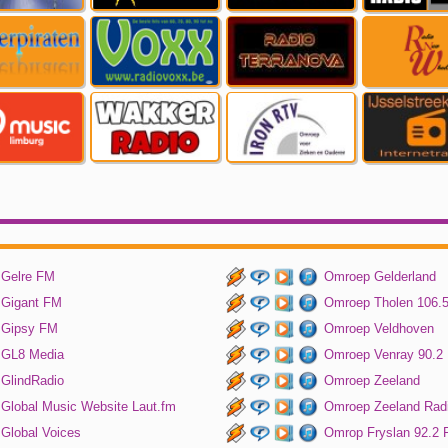
Gelre FM
Omroep Gelderland
Gigant FM
Omroep Tholen 106.
Gipsy FM
Omroep Veldhoven
GL8 Media
Omroep Venray 90.2
GlindRadio
Omroep Zeeland
Global Music Website Laut.fm
Omroep Zeeland Rad
Global Voices
Omrop Fryslan 92.2