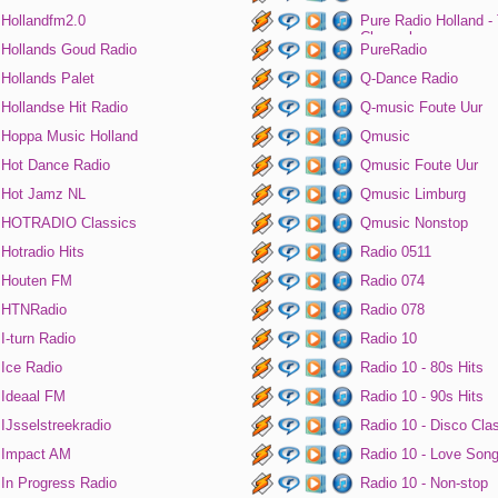
Hollandfm2.0
Pure Radio Holland -
Channel
Hollands Goud Radio
PureRadio
Hollands Palet
Q-Dance Radio
Hollandse Hit Radio
Q-music Foute Uur
Hoppa Music Holland
Qmusic
Hot Dance Radio
Qmusic Foute Uur
Hot Jamz NL
Qmusic Limburg
HOTRADIO Classics
Qmusic Nonstop
Hotradio Hits
Radio 0511
Houten FM
Radio 074
HTNRadio
Radio 078
I-turn Radio
Radio 10
Ice Radio
Radio 10 - 80s Hits
Ideaal FM
Radio 10 - 90s Hits
IJsselstreekradio
Radio 10 - Disco Cla
Impact AM
Radio 10 - Love Son
In Progress Radio
Radio 10 - Non-stop