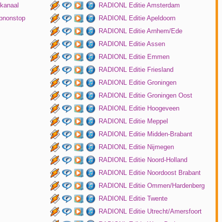
kanaal
RADIONL Editie Amsterdam
pnonstop
RADIONL Editie Apeldoorn
RADIONL Editie Arnhem/Ede
RADIONL Editie Assen
RADIONL Editie Emmen
RADIONL Editie Friesland
RADIONL Editie Groningen
RADIONL Editie Groningen Oost
RADIONL Editie Hoogeveen
RADIONL Editie Meppel
RADIONL Editie Midden-Brabant
RADIONL Editie Nijmegen
RADIONL Editie Noord-Holland
RADIONL Editie Noordoost Brabant
RADIONL Editie Ommen/Hardenberg
RADIONL Editie Twente
RADIONL Editie Utrecht/Amersfoort