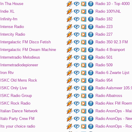
In Tha House
Radio 10 - Top 4000
Indie XL
Radio 100%NL
Infinity-fm
Radio 182
Intense Radio
Radio 223
Intercity Radio
Radio 227
Intergalactic FM Disco Fetish
Radio 350 92.3 FM
Intergalactic FM Dream Machine
Radio 4 Brainport
Internetradio Melodieus
Radio 501
Internetradiodepioneer
Radio 509
Iron Rtv
Radio 6 Zwarte Lijst
ISKC Old Mens Rock
Radio 954
ISKC Only Live
Radio Aalsmeer 105.
ISKC Radio Group
Radio Albatross
ISKC Rock Radio
Radio Alex FM Roer
Italian Dance Network
Radio AnonOps - Mai
Italo Party Crew FM
Radio AnonOps - Ne
Its your choice radio
Radio AnonOps - Ro