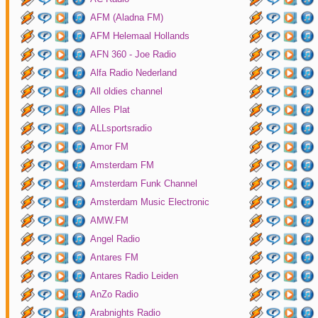
AFM (Aladna FM)
AFM Helemaal Hollands
AFN 360 - Joe Radio
Alfa Radio Nederland
All oldies channel
Alles Plat
ALLsportsradio
Amor FM
Amsterdam FM
Amsterdam Funk Channel
Amsterdam Music Electronic
AMW.FM
Angel Radio
Antares FM
Antares Radio Leiden
AnZo Radio
Arabnights Radio