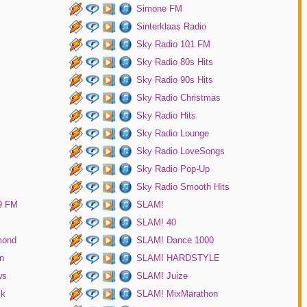
Simone FM
Sinterklaas Radio
Sky Radio 101 FM
Sky Radio 80s Hits
Sky Radio 90s Hits
Sky Radio Christmas
Sky Radio Hits
Sky Radio Lounge
Sky Radio LoveSongs
Sky Radio Pop-Up
Sky Radio Smooth Hits
9 FM
SLAM!
SLAM! 40
mond
SLAM! Dance 1000
n
SLAM! HARDSTYLE
ws
SLAM! Juize
ck
SLAM! MixMarathon