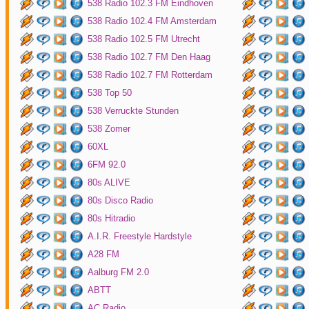
538 Radio 102.3 FM Eindhoven
538 Radio 102.4 FM Amsterdam
538 Radio 102.5 FM Utrecht
538 Radio 102.7 FM Den Haag
538 Radio 102.7 FM Rotterdam
538 Top 50
538 Verruckte Stunden
538 Zomer
60XL
6FM 92.0
80s ALIVE
80s Disco Radio
80s Hitradio
A.I.R. Freestyle Hardstyle
A28 FM
Aalburg FM 2.0
ABTT
AC Radio