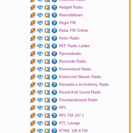
Redgell Radio
Reestdalteam
Regio FM
Relax FM Online
Retro Radio
RFF Radio Leiden
Rijnstadradio
Riverside Radio
Rivierenland Radio
Roermond Nieuws Radio
Romantica en Anthony Radio
Round And Sound Radio
Roundandsound Radio
RPL
RPL FM 107.1
RTL Lounge
RTME 106.8 FM