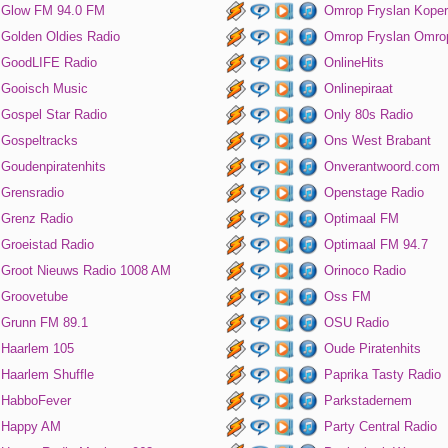
Glow FM 94.0 FM
Omrop Fryslan Koper
Golden Oldies Radio
Omrop Fryslan Omro
GoodLIFE Radio
OnlineHits
Gooisch Music
Onlinepiraat
Gospel Star Radio
Only 80s Radio
Gospeltracks
Ons West Brabant
Goudenpiratenhits
Onverantwoord.com
Grensradio
Openstage Radio
Grenz Radio
Optimaal FM
Groeistad Radio
Optimaal FM 94.7
Groot Nieuws Radio 1008 AM
Orinoco Radio
Groovetube
Oss FM
Grunn FM 89.1
OSU Radio
Haarlem 105
Oude Piratenhits
Haarlem Shuffle
Paprika Tasty Radio
HabboFever
Parkstadernem
Happy AM
Party Central Radio