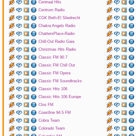
Centraal Hits
Centrum Radio
CGK Beth-El Sliedrecht
Chakra Angels Radio
ChattersPlace-Radio
Chill-Out Radio Gaia
Christmas Hits Radio
Classic FM 90.7
Classic FM Chill Out
Classic FM Opera
Classic FM Soundtracks
Classic Hits 106
Classic Hits 106 Europe
Clos FM
Coastline 94.5 FM
Cobra Team
Colorado Team