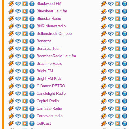
Blackwood FM
Bluesbeat Laut.fm
Bluestar Radio
BNR Nieuwsradio
Bollenstreek Omroep
Bonanza
Bonanza Team
Boombar-Radio Laut.fm
Brastime Radio
Bright.FM
Bright.FM Kids
C-Dance RETRO
Candlelight Radio
Capital Radio
Carnaval-Radio
Carnavals-radio
CeltCast