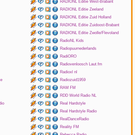
RADIONL Editie West-Brabant
RADIONL Editie Zeeland
RADIONL Editie Zuid Holland
RADIONL Editie Zuidoost-Brabant
RADIONL Editie Zwolle/Flevoland
RadioNL Kids
Radiopuurnederlands
RadiORO
Radiovenloosch Laut.fm
Radioxl nl
te
Radiozuid1959
RAM FM
RDD World Radio NL
dio
Real Hardstyle
Real Hardstyle Radio
RealDanceRadio
Reality FM
Rebecca Radio