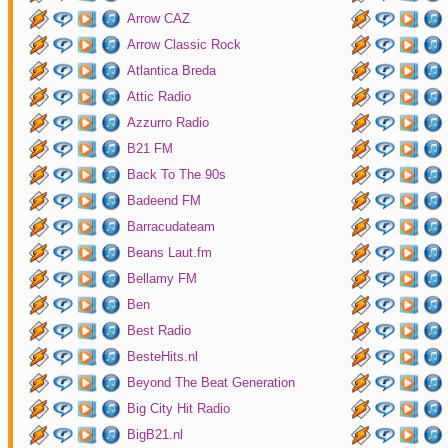
Arrow CAZ
Arrow Classic Rock
Atlantica Breda
Attic Radio
Azzurro Radio
B21 FM
Back To The 90s
Badeend FM
Barracudateam
Beans Laut.fm
Bellamy FM
Ben
Best Radio
BesteHits.nl
Beyond The Beat Generation
Big City Hit Radio
BigB21.nl