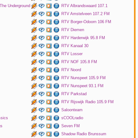
 The Underground
RTV Albrandswaard 107.1
RTV Amstelveen 107.2 FM
RTV Borger-Odoorn 106 FM
RTV Diemen
RTV Harderwijk 95.8 FM
RTV Kanaal 30
RTV Losser
RTV NOF 105.8 FM
RTV Noord
RTV Nunspeet 105.9 FM
RTV Nunspeet 93.1 FM
RTV Parkstad
RTV Rijswijk Radio 105.9 FM
Saloonteam
ssics
sCOOLradio
gs
Seven FM
Shadow Radio Brunssum