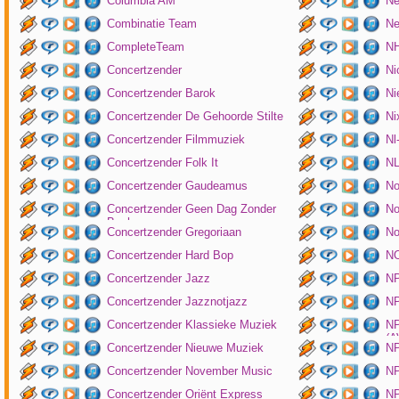
Columbia AM
Ne
Combinatie Team
Ne
CompleteTeam
NH
Concertzender
Ni
Concertzender Barok
Ni
Concertzender De Gehoorde Stilte
N
Concertzender Filmmuziek
Nl
Concertzender Folk It
N
Concertzender Gaudeamus
No
Concertzender Geen Dag Zonder
No
Bach
Concertzender Gregoriaan
No
Concertzender Hard Bop
N
Concertzender Jazz
N
Concertzender Jazznotjazz
NP
Concertzender Klassieke Muziek
NP
(
Concertzender Nieuwe Muziek
N
Concertzender November Music
NP
Concertzender Oriënt Express
NP