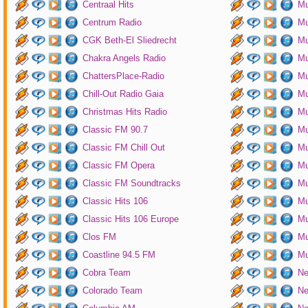
Centraal Hits
Mu
Centrum Radio
Mu
CGK Beth-El Sliedrecht
Mu
Chakra Angels Radio
Mu
ChattersPlace-Radio
Mu
Chill-Out Radio Gaia
Mu
Christmas Hits Radio
Mu
Classic FM 90.7
Mu
Classic FM Chill Out
Mu
Classic FM Opera
Mu
Classic FM Soundtracks
Mu
Classic Hits 106
Mu
Classic Hits 106 Europe
Mu
Clos FM
Mu
Coastline 94.5 FM
Mu
Cobra Team
Ne
Colorado Team
Ne