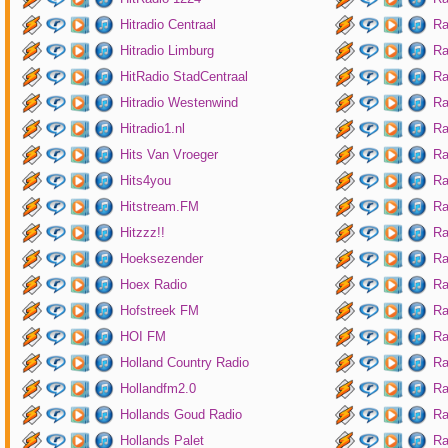
Hitradio Centraal
Ra
Hitradio Limburg
Ra
HitRadio StadCentraal
Ra
Hitradio Westenwind
Ra
Hitradio1.nl
Ra
Hits Van Vroeger
Ra
Hits4you
Ra
Hitstream.FM
Ra
Hitzzz!!
Ra
Hoeksezender
Ra
Hoex Radio
Ra
Hofstreek FM
Ra
HOI FM
Ra
Holland Country Radio
Ra
Hollandfm2.0
Ra
Hollands Goud Radio
Ra
Hollands Palet
Ra