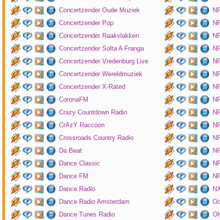
Concertzender Oude Muziek
N
Concertzender Pop
NP
Concertzender Raakvlakken
NP
Concertzender Solta A Franga
NP
Concertzender Vredenburg Live
N
Concertzender Wereldmuziek
N
Concertzender X-Rated
NP
CoronaFM
N
Crazy Countdown Radio
NP
CrAzY Raccoon
NP
Crossroads Country Radio
NP
Da Beat
NP
Dance Classic
NP
Dance FM
NP
Dance Radio
NX
Dance Radio Amsterdam
O
Dance Tunes Radio
Ol