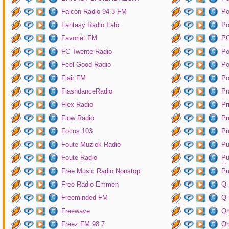
Falcon Radio 94.3 FM
Po
Fantasy Radio Italo
P
Favoriet FM
P
FC Twente Radio
Po
Feel Good Radio
Po
Flair FM
Po
FlashdanceRadio
Pr
Flex Radio
Pr
Flow Radio
Pr
Focus 103
Pr
Foute Muziek Radio
Pu
Foute Radio
Pu
Un
Free Music Radio Nonstop
Pu
Free Radio Emmen
Q-
Freeminded FM
Q-
Freewave
Q
Freez FM 98.7
Qm