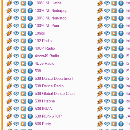
100% NL Liefde
In
100% NL Nederpop
In
100% NL Non-stop
In
100% NL Puur
In
18hits
In
192 Radio
In
40UP Radio
Ir
4ever49 Radio
IS
4EverRadio
IS
538
IS
538 Dance Department
IS
538 Dance Radio
It
538 Global Dance Chart
It
538 Hitzone
It
538 IBIZA
JA
538 NON-STOP
J
538 Party
Ja