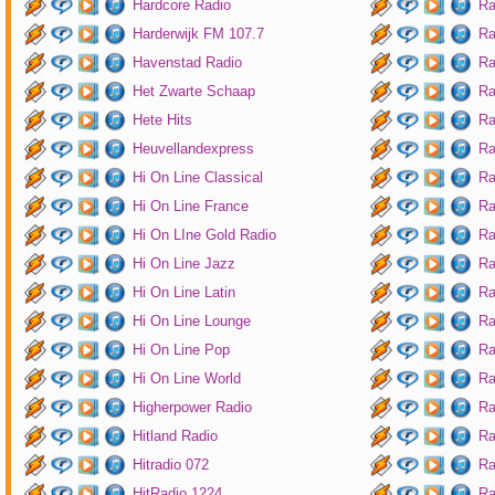
Hardcore Radio
Ra
Harderwijk FM 107.7
Ra
Havenstad Radio
Ra
Het Zwarte Schaap
Ra
Hete Hits
Ra
Heuvellandexpress
Ra
Hi On Line Classical
Ra
Hi On Line France
Ra
Hi On LIne Gold Radio
Ra
Hi On Line Jazz
Ra
Hi On Line Latin
Ra
Hi On Line Lounge
Ra
Hi On Line Pop
Ra
Hi On Line World
Ra
Higherpower Radio
Ra
Hitland Radio
Ra
Hitradio 072
Ra
HitRadio 1224
Ra