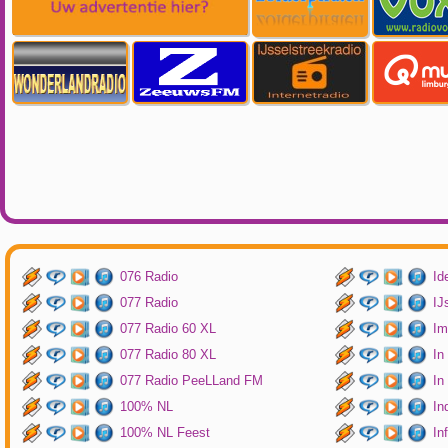
076 Radio
Id
077 Radio
IJ
077 Radio 60 XL
Im
077 Radio 80 XL
In
077 Radio PeeLLand FM
In
100% NL
In
100% NL Feest
In