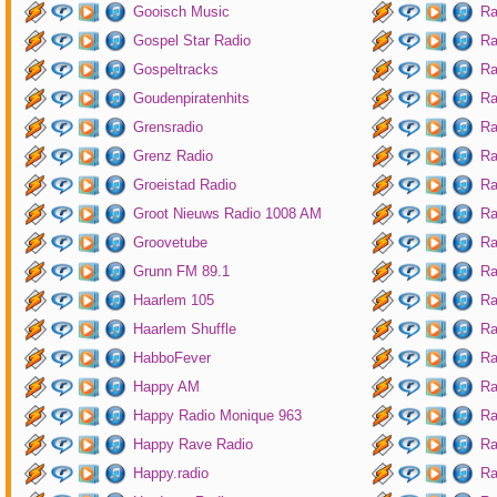
Gooisch Music
Ra
Gospel Star Radio
Ra
Gospeltracks
Ra
Goudenpiratenhits
Ra
Grensradio
Ra
Grenz Radio
Ra
Groeistad Radio
Ra
Groot Nieuws Radio 1008 AM
Ra
Groovetube
Ra
Grunn FM 89.1
Ra
Haarlem 105
Ra
Haarlem Shuffle
Ra
HabboFever
Ra
Happy AM
Ra
Happy Radio Monique 963
Ra
Happy Rave Radio
Ra
Happy.radio
Ra