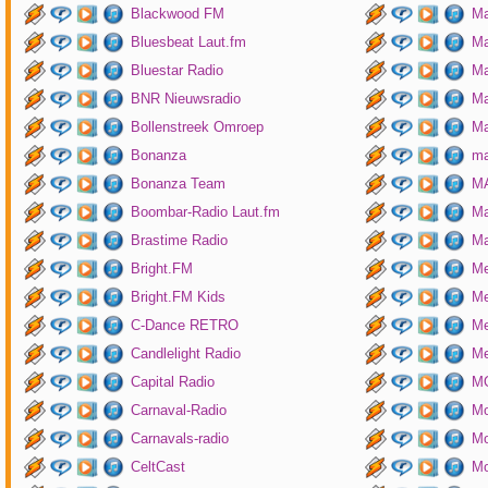
Blackwood FM
Ma
Bluesbeat Laut.fm
Ma
Bluestar Radio
M
BNR Nieuwsradio
Ma
Bollenstreek Omroep
Ma
Bonanza
ma
Bonanza Team
MA
Boombar-Radio Laut.fm
M
Brastime Radio
Ma
Bright.FM
Me
Bright.FM Kids
Me
C-Dance RETRO
Me
Candlelight Radio
Me
Capital Radio
M
Carnaval-Radio
Mo
Carnavals-radio
Mo
CeltCast
Mo