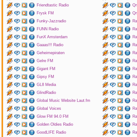
Friendtastic Radio
Qm
Frysk FM
Qm
Funky-Jazzradio
Ra
FUNN Radio
Ra
FunX Amsterdam
Ra
Gaaas!!! Radio
Ra
Geheimepiraten
Ra
Gelre FM
Ra
Gigant FM
Ra
Gipsy FM
Ra
GL8 Media
Ra
GlindRadio
Ra
Global Music Website Laut.fm
Ra
Global Voices
Ra
Glow FM 94.0 FM
Ra
Golden Oldies Radio
Ra
GoodLIFE Radio
Ra