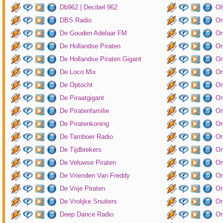
Db962 | Decibel 962
Ol
DBS Radio
Om
De Gouden Adelaar FM
Om
De Hollandse Piraten
Om
De Hollandse Piraten Gigant
Om
De Loco Mix
Om
De Optocht
Om
De Piraatgigant
Om
De Piratenfamilie
Om
De Piratenkoning
Om
De Tamboer Radio
Om
De Tijdbrekers
Om
De Veluwse Piraten
Om
De Vrienden Van Freddy
On
De Vrije Piraten
On
De Vrolijke Snuiters
On
Deep Dance Radio
On