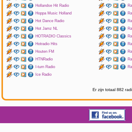
Hollandse Hit Radio
Ra
Hoppa Music Holland
Ra
Hot Dance Radio
Ra
Hot Jamz NL
Ra
HOTRADIO Classics
Ra
Hotradio Hits
Ra
Houten FM
Ra
HTNRadio
Ra
I-turn Radio
Ra
Ice Radio
Er zijn totaal 882 ra