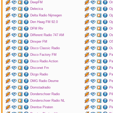
DeepFM
On
Delecica
Op
Delta Radio Nijmegen
Op
Den Haag FM 92.0
Op
DFM Rtv
Or
Different Radio 747 AM
O
Dinxper FM
OS
Disco Classic Radio
Ou
Disco Factory FM
Pa
Disco Radio Action
Pa
Disconet Fm
Pa
Dizgo Radio
Pa
DMG Radio Deurne
Pe
Domstadradio
Pi
Donderschoer Radio
Pi
Donderschoer Radio NL
Pi
Drentse Piraten
Pi