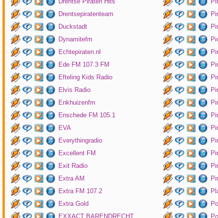
Drentse Piraten Hits
Pi
Drentsepiratenteam
Pi
Duckstadt
Pi
Dynamitefm
Pi
Echtepiraten.nl
Pi
Ede FM 107.3 FM
Pi
Efteling Kids Radio
Pi
Elvis Radio
Pi
Enkhuizenfm
Pi
Enschede FM 105.1
Pi
EVA
Pi
Everythingradio
Pi
Excellent FM
Pi
Exit Radio
Pi
Extra AM
Pi
Extra FM 107.2
Pl
Extra Gold
P
EXXACT BARENDRECHT
Po