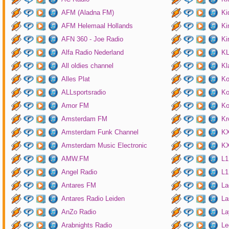
AFM (Aladna FM)
Ki
AFM Helemaal Hollands
Ki
AFN 360 - Joe Radio
Ki
Alfa Radio Nederland
K
All oldies channel
Kl
Alles Plat
Ko
ALLsportsradio
Ko
Amor FM
Ko
Amsterdam FM
Kr
Amsterdam Funk Channel
KX
Amsterdam Music Electronic
KX
AMW.FM
L1
Angel Radio
L1
Antares FM
La
Antares Radio Leiden
La
AnZo Radio
La
Arabnights Radio
Le