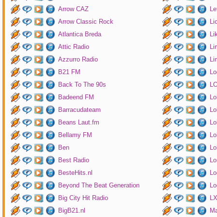
Arrow CAZ
Le
Arrow Classic Rock
Li
Atlantica Breda
Li
Attic Radio
Li
Azzurro Radio
Li
B21 FM
Lo
Back To The 90s
LO
Badeend FM
Lo
Barracudateam
Lo
Beans Laut.fm
Lo
Bellamy FM
Lo
Ben
Lo
Best Radio
Lo
BesteHits.nl
Lo
Beyond The Beat Generation
Lo
Big City Hit Radio
LX
BigB21.nl
Ma