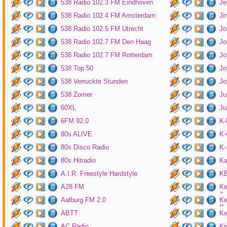
538 Radio 102.3 FM Eindhoven
Je
538 Radio 102.4 FM Amsterdam
Ji
538 Radio 102.5 FM Utrecht
Jo
538 Radio 102.7 FM Den Haag
Jo
538 Radio 102.7 FM Rotterdam
Jo
538 Top 50
Jo
538 Verruckte Stunden
Jo
538 Zomer
Ju
60XL
Ju
6FM 92.0
K
80s ALIVE
K-
80s Disco Radio
K
80s Hitradio
Ka
A.I.R. Freestyle Hardstyle
KB
A28 FM
Ke
Am
Aalburg FM 2.0
Ke
Ro
ABTT
Ke
AC Radio
Ki