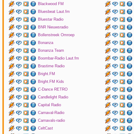
Blackwood FM
Bluesbeat Laut.fm
Bluestar Radio
BNR Nieuwsradio
Bollenstreek Omroep
Bonanza
Bonanza Team
Boombar-Radio Laut.fm
Brastime Radio
Bright.FM
Bright.FM Kids
C-Dance RETRO
Candlelight Radio
Capital Radio
Carnaval-Radio
Carnavals-radio
CeltCast