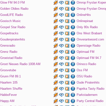
Glow FM 94.0 FM
Omrop Fryslan Koper
Golden Oldies Radio
Omrop Fryslan Omro
GoodLIFE Radio
OnlineHits
Gooisch Music
Onlinepiraat
Gospel Star Radio
Only 80s Radio
Gospeltracks
Ons West Brabant
Goudenpiratenhits
Onverantwoord.com
Grensradio
Openstage Radio
Grenz Radio
Optimaal FM
Groeistad Radio
Optimaal FM 94.7
Groot Nieuws Radio 1008 AM
Orinoco Radio
Groovetube
Oss FM
Grunn FM 89.1
OSU Radio
Haarlem 105
Oude Piratenhits
Haarlem Shuffle
Paprika Tasty Radio
HabboFever
Parkstadernem
Happy AM
Party Central Radio