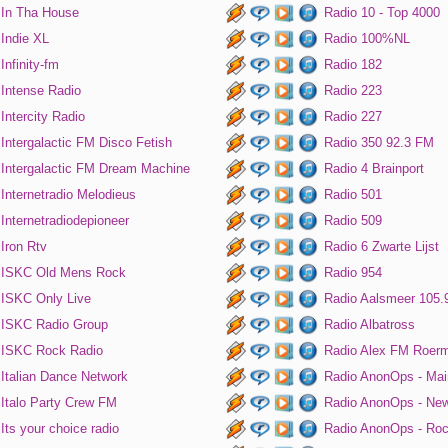
In Tha House
Radio 10 - Top 4000
Indie XL
Radio 100%NL
Infinity-fm
Radio 182
Intense Radio
Radio 223
Intercity Radio
Radio 227
Intergalactic FM Disco Fetish
Radio 350 92.3 FM
Intergalactic FM Dream Machine
Radio 4 Brainport
Internetradio Melodieus
Radio 501
Internetradiodepioneer
Radio 509
Iron Rtv
Radio 6 Zwarte Lijst
ISKC Old Mens Rock
Radio 954
ISKC Only Live
Radio Aalsmeer 105.
ISKC Radio Group
Radio Albatross
ISKC Rock Radio
Radio Alex FM Roer
Italian Dance Network
Radio AnonOps - Mai
Italo Party Crew FM
Radio AnonOps - Ne
Its your choice radio
Radio AnonOps - Ro