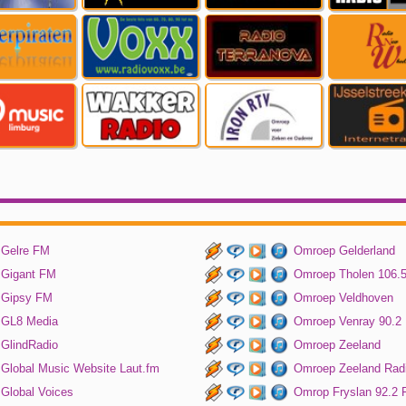
Gelre FM
Omroep Gelderland
Gigant FM
Omroep Tholen 106.
Gipsy FM
Omroep Veldhoven
GL8 Media
Omroep Venray 90.2
GlindRadio
Omroep Zeeland
Global Music Website Laut.fm
Omroep Zeeland Rad
Global Voices
Omrop Fryslan 92.2