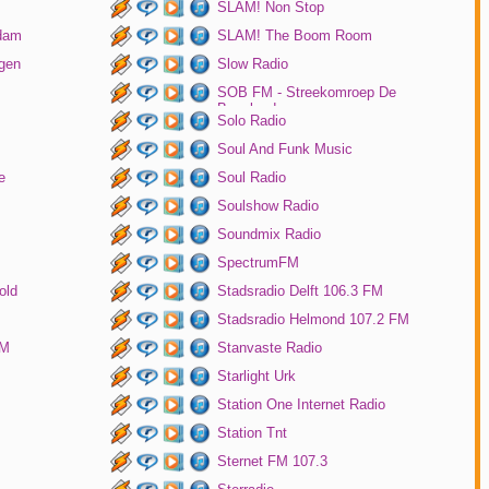
SLAM! Non Stop
rdam
SLAM! The Boom Room
gen
Slow Radio
SOB FM - Streekomroep De
Bevelanden
Solo Radio
Soul And Funk Music
e
Soul Radio
Soulshow Radio
Soundmix Radio
SpectrumFM
old
Stadsradio Delft 106.3 FM
Stadsradio Helmond 107.2 FM
FM
Stanvaste Radio
Starlight Urk
Station One Internet Radio
Station Tnt
Sternet FM 107.3