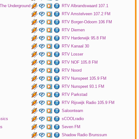
 The Underground
RTV Albrandswaard 107.1
RTV Amstelveen 107.2 FM
RTV Borger-Odoorn 106 FM
RTV Diemen
RTV Harderwijk 95.8 FM
RTV Kanaal 30
RTV Losser
RTV NOF 105.8 FM
RTV Noord
RTV Nunspeet 105.9 FM
RTV Nunspeet 93.1 FM
RTV Parkstad
RTV Rijswijk Radio 105.9 FM
Saloonteam
ssics
sCOOLradio
gs
Seven FM
Shadow Radio Brunssum