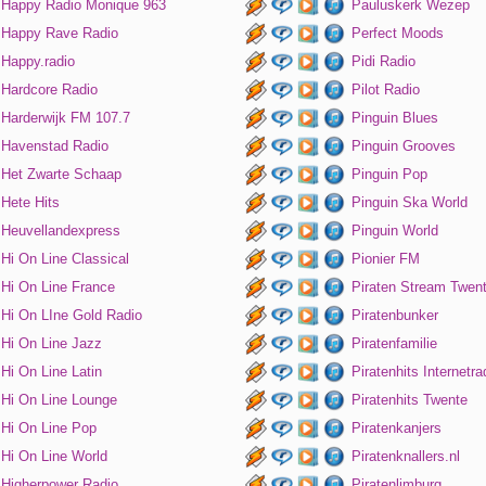
Happy Radio Monique 963
Pauluskerk Wezep
Happy Rave Radio
Perfect Moods
Happy.radio
Pidi Radio
Hardcore Radio
Pilot Radio
Harderwijk FM 107.7
Pinguin Blues
Havenstad Radio
Pinguin Grooves
Het Zwarte Schaap
Pinguin Pop
Hete Hits
Pinguin Ska World
Heuvellandexpress
Pinguin World
Hi On Line Classical
Pionier FM
Hi On Line France
Piraten Stream Twen
Hi On LIne Gold Radio
Piratenbunker
Hi On Line Jazz
Piratenfamilie
Hi On Line Latin
Piratenhits Internetra
Hi On Line Lounge
Piratenhits Twente
Hi On Line Pop
Piratenkanjers
Hi On Line World
Piratenknallers.nl
Higherpower Radio
Piratenlimburg