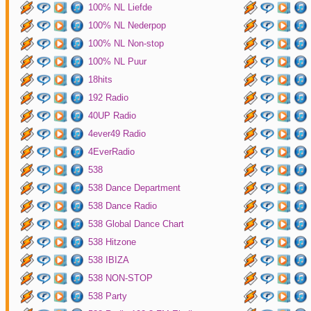
100% NL Liefde
100% NL Nederpop
100% NL Non-stop
100% NL Puur
18hits
192 Radio
40UP Radio
4ever49 Radio
4EverRadio
538
538 Dance Department
538 Dance Radio
538 Global Dance Chart
538 Hitzone
538 IBIZA
538 NON-STOP
538 Party