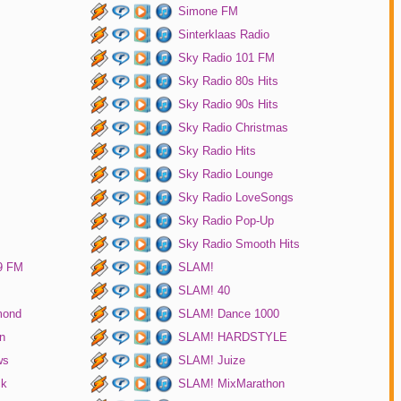
Simone FM
Sinterklaas Radio
Sky Radio 101 FM
Sky Radio 80s Hits
Sky Radio 90s Hits
Sky Radio Christmas
Sky Radio Hits
Sky Radio Lounge
Sky Radio LoveSongs
Sky Radio Pop-Up
Sky Radio Smooth Hits
9 FM
SLAM!
SLAM! 40
mond
SLAM! Dance 1000
n
SLAM! HARDSTYLE
ws
SLAM! Juize
ck
SLAM! MixMarathon