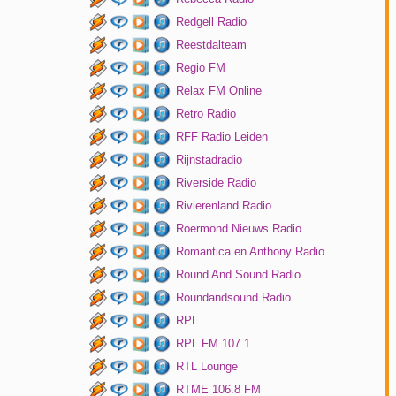
Redgell Radio
Reestdalteam
Regio FM
Relax FM Online
Retro Radio
RFF Radio Leiden
Rijnstadradio
Riverside Radio
Rivierenland Radio
Roermond Nieuws Radio
Romantica en Anthony Radio
Round And Sound Radio
Roundandsound Radio
RPL
RPL FM 107.1
RTL Lounge
RTME 106.8 FM