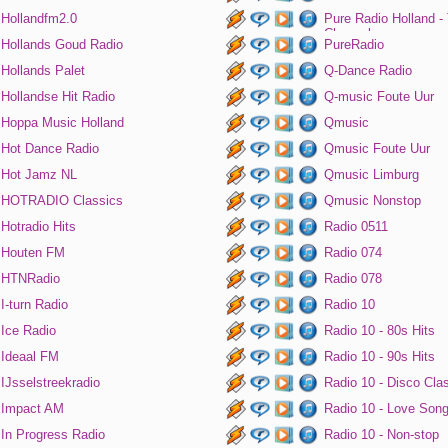
Hollandfm2.0
Pure Radio Holland -
Channel
Hollands Goud Radio
PureRadio
Hollands Palet
Q-Dance Radio
Hollandse Hit Radio
Q-music Foute Uur
Hoppa Music Holland
Qmusic
Hot Dance Radio
Qmusic Foute Uur
Hot Jamz NL
Qmusic Limburg
HOTRADIO Classics
Qmusic Nonstop
Hotradio Hits
Radio 0511
Houten FM
Radio 074
HTNRadio
Radio 078
I-turn Radio
Radio 10
Ice Radio
Radio 10 - 80s Hits
Ideaal FM
Radio 10 - 90s Hits
IJsselstreekradio
Radio 10 - Disco Cla
Impact AM
Radio 10 - Love Son
In Progress Radio
Radio 10 - Non-stop