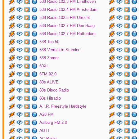
538 Radio 102.3 FM Eindhoven
538 Radio 102.4 FM Amsterdam
538 Radio 102.5 FM Utrecht
538 Radio 102.7 FM Den Haag
538 Radio 102.7 FM Rotterdam
538 Top 50
538 Verruckte Stunden
538 Zomer
60XL
6FM 92.0
80s ALIVE
80s Disco Radio
80s Hitradio
A.I.R. Freestyle Hardstyle
A28 FM
Aalburg FM 2.0
ABTT
AC Radio