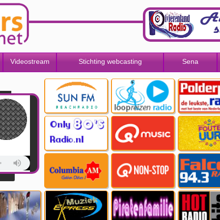
Videostream
Stichting webcasting
Sena