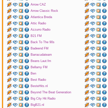
Arrow CAZ
Arrow Classic Rock
Atlantica Breda
Attic Radio
Azzurro Radio
B21 FM
Back To The 90s
Badeend FM
Barracudateam
Beans Laut.fm
Bellamy FM
Ben
Best Radio
BesteHits.nl
Beyond The Beat Generation
Big City Hit Radio
BigB21.nl