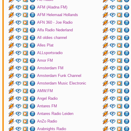
AFM (Aladna FM)
AFM Helemaal Hollands
AFN 360 - Joe Radio
Alfa Radio Nederland
All oldies channel
Alles Plat
ALLsportsradio
Amor FM
Amsterdam FM
Amsterdam Funk Channel
Amsterdam Music Electronic
AMW.FM
Angel Radio
Antares FM
Antares Radio Leiden
AnZo Radio
Arabnights Radio