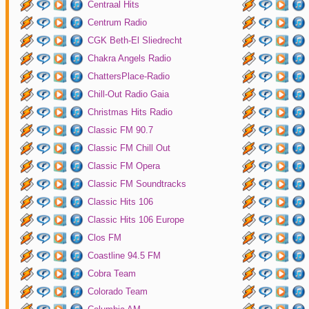
Centraal Hits
Centrum Radio
CGK Beth-El Sliedrecht
Chakra Angels Radio
ChattersPlace-Radio
Chill-Out Radio Gaia
Christmas Hits Radio
Classic FM 90.7
Classic FM Chill Out
Classic FM Opera
Classic FM Soundtracks
Classic Hits 106
Classic Hits 106 Europe
Clos FM
Coastline 94.5 FM
Cobra Team
Colorado Team