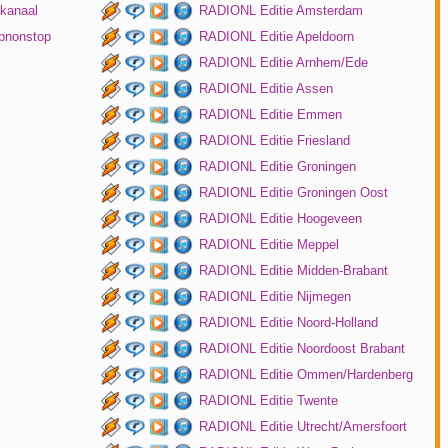
kanaal
RADIONL Editie Amsterdam
pnonstop
RADIONL Editie Apeldoorn
RADIONL Editie Arnhem/Ede
RADIONL Editie Assen
RADIONL Editie Emmen
RADIONL Editie Friesland
RADIONL Editie Groningen
RADIONL Editie Groningen Oost
RADIONL Editie Hoogeveen
RADIONL Editie Meppel
RADIONL Editie Midden-Brabant
RADIONL Editie Nijmegen
RADIONL Editie Noord-Holland
RADIONL Editie Noordoost Brabant
RADIONL Editie Ommen/Hardenberg
RADIONL Editie Twente
RADIONL Editie Utrecht/Amersfoort