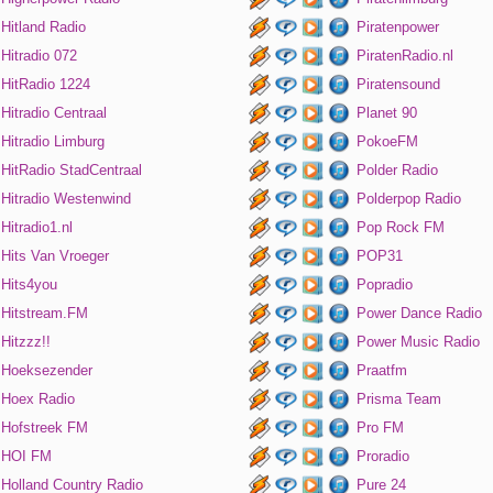
Hitland Radio
Piratenpower
Hitradio 072
PiratenRadio.nl
HitRadio 1224
Piratensound
Hitradio Centraal
Planet 90
Hitradio Limburg
PokoeFM
HitRadio StadCentraal
Polder Radio
Hitradio Westenwind
Polderpop Radio
Hitradio1.nl
Pop Rock FM
Hits Van Vroeger
POP31
Hits4you
Popradio
Hitstream.FM
Power Dance Radio
Hitzzz!!
Power Music Radio
Hoeksezender
Praatfm
Hoex Radio
Prisma Team
Hofstreek FM
Pro FM
HOI FM
Proradio
Holland Country Radio
Pure 24