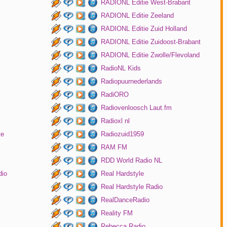
RADIONL Editie West-Brabant
RADIONL Editie Zeeland
RADIONL Editie Zuid Holland
RADIONL Editie Zuidoost-Brabant
RADIONL Editie Zwolle/Flevoland
RadioNL Kids
Radiopuurnederlands
RadiORO
Radiovenloosch Laut.fm
Radioxl nl
te
Radiozuid1959
RAM FM
RDD World Radio NL
dio
Real Hardstyle
Real Hardstyle Radio
RealDanceRadio
Reality FM
Rebecca Radio