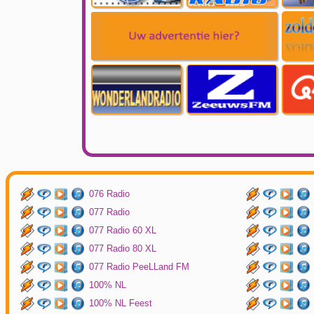
076 Radio
077 Radio
077 Radio 60 XL
077 Radio 80 XL
077 Radio PeeLLand FM
100% NL
100% NL Feest