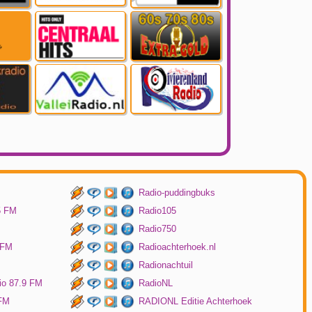
Radio-puddingbuks
5 FM
Radio105
Radio750
 FM
Radioachterhoek.nl
Radionachtuil
io 87.9 FM
RadioNL
 FM
RADIONL Editie Achterhoek