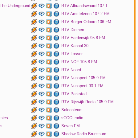
 The Underground
RTV Albrandswaard 107.1
RTV Amstelveen 107.2 FM
RTV Borger-Odoorn 106 FM
RTV Diemen
RTV Harderwijk 95.8 FM
RTV Kanaal 30
RTV Losser
RTV NOF 105.8 FM
RTV Noord
RTV Nunspeet 105.9 FM
RTV Nunspeet 93.1 FM
RTV Parkstad
RTV Rijswijk Radio 105.9 FM
Saloonteam
ssics
sCOOLradio
gs
Seven FM
Shadow Radio Brunssum