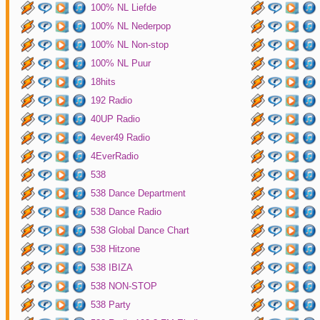
100% NL Liefde
100% NL Nederpop
100% NL Non-stop
100% NL Puur
18hits
192 Radio
40UP Radio
4ever49 Radio
4EverRadio
538
538 Dance Department
538 Dance Radio
538 Global Dance Chart
538 Hitzone
538 IBIZA
538 NON-STOP
538 Party