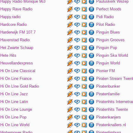
Happy Radio Monique 963
Pauluskerk Wezep
Happy Rave Radio
Perfect Moods
Happy.radio
Pidi Radio
Hardcore Radio
Pilot Radio
Harderwijk FM 107.7
Pinguin Blues
Havenstad Radio
Pinguin Grooves
Het Zwarte Schaap
Pinguin Pop
Hete Hits
Pinguin Ska World
Heuvellandexpress
Pinguin World
Hi On Line Classical
Pionier FM
Hi On Line France
Piraten Stream Twen
Hi On LIne Gold Radio
Piratenbunker
Hi On Line Jazz
Piratenfamilie
Hi On Line Latin
Piratenhits Internetra
Hi On Line Lounge
Piratenhits Twente
Hi On Line Pop
Piratenkanjers
Hi On Line World
Piratenknallers.nl
Higherpower Radio
Piratenlimburg