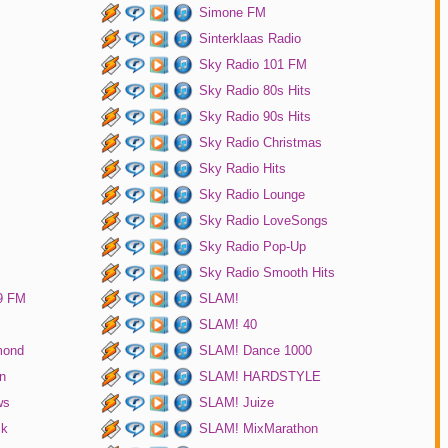
Simone FM
Sinterklaas Radio
Sky Radio 101 FM
Sky Radio 80s Hits
Sky Radio 90s Hits
Sky Radio Christmas
Sky Radio Hits
Sky Radio Lounge
Sky Radio LoveSongs
Sky Radio Pop-Up
Sky Radio Smooth Hits
9 FM
SLAM!
SLAM! 40
mond
SLAM! Dance 1000
n
SLAM! HARDSTYLE
ws
SLAM! Juize
ck
SLAM! MixMarathon