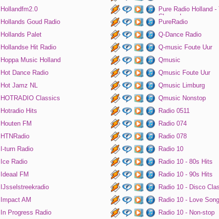
Hollandfm2.0
Pure Radio Holland -
Channel
Hollands Goud Radio
PureRadio
Hollands Palet
Q-Dance Radio
Hollandse Hit Radio
Q-music Foute Uur
Hoppa Music Holland
Qmusic
Hot Dance Radio
Qmusic Foute Uur
Hot Jamz NL
Qmusic Limburg
HOTRADIO Classics
Qmusic Nonstop
Hotradio Hits
Radio 0511
Houten FM
Radio 074
HTNRadio
Radio 078
I-turn Radio
Radio 10
Ice Radio
Radio 10 - 80s Hits
Ideaal FM
Radio 10 - 90s Hits
IJsselstreekradio
Radio 10 - Disco Cla
Impact AM
Radio 10 - Love Son
In Progress Radio
Radio 10 - Non-stop