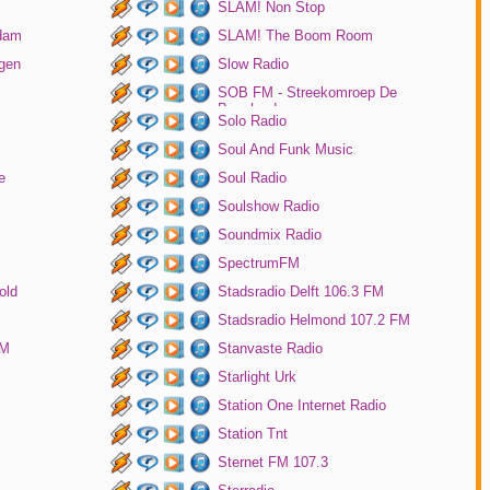
SLAM! Non Stop
rdam
SLAM! The Boom Room
gen
Slow Radio
SOB FM - Streekomroep De
Bevelanden
Solo Radio
Soul And Funk Music
e
Soul Radio
Soulshow Radio
Soundmix Radio
SpectrumFM
old
Stadsradio Delft 106.3 FM
Stadsradio Helmond 107.2 FM
FM
Stanvaste Radio
Starlight Urk
Station One Internet Radio
Station Tnt
Sternet FM 107.3