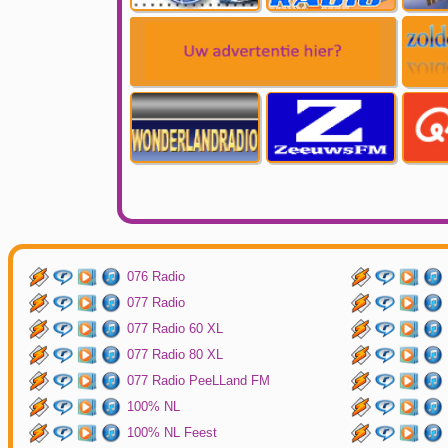
076 Radio
077 Radio
077 Radio 60 XL
077 Radio 80 XL
077 Radio PeeLLand FM
100% NL
100% NL Feest