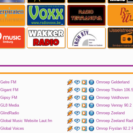
Gelre FM
Omroep Gelderland
Gigant FM
Omroep Tholen 106.
Gipsy FM
Omroep Veldhoven
GL8 Media
Omroep Venray 90.2
GlindRadio
Omroep Zeeland
Global Music Website Laut.fm
Omroep Zeeland Rad
Global Voices
Omrop Fryslan 92.2