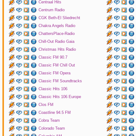
Centraal Hits
Centrum Radio
CGK Beth-El Sliedrecht
Chakra Angels Radio
ChattersPlace-Radio
Chill-Out Radio Gaia
Christmas Hits Radio
Classic FM 90.7
Classic FM Chill Out
Classic FM Opera
Classic FM Soundtracks
Classic Hits 106
Classic Hits 106 Europe
Clos FM
Coastline 94.5 FM
Cobra Team
Colorado Team