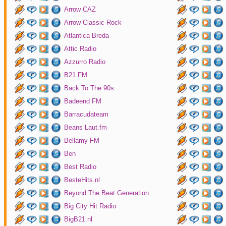
Arrow CAZ
Arrow Classic Rock
Atlantica Breda
Attic Radio
Azzurro Radio
B21 FM
Back To The 90s
Badeend FM
Barracudateam
Beans Laut.fm
Bellamy FM
Ben
Best Radio
BesteHits.nl
Beyond The Beat Generation
Big City Hit Radio
BigB21.nl