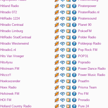
Hitland Radio
Piratenpower
Hitradio 072
PiratenRadio.nl
HitRadio 1224
Piratensound
Hitradio Centraal
Planet 90
Hitradio Limburg
PokoeFM
HitRadio StadCentraal
Polder Radio
Hitradio Westenwind
Polderpop Radio
Hitradio1.nl
Pop Rock FM
Hits Van Vroeger
POP31
Hits4you
Popradio
Hitstream.FM
Power Dance Radio
Hitzzz!!
Power Music Radio
Hoeksezender
Praatfm
Hoex Radio
Prisma Team
Hofstreek FM
Pro FM
HOI FM
Proradio
Holland Country Radio
Pure 24