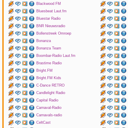
Blackwood FM
Bluesbeat Laut.fm
Bluestar Radio
BNR Nieuwsradio
Bollenstreek Omroep
Bonanza
Bonanza Team
Boombar-Radio Laut.fm
Brastime Radio
Bright.FM
Bright.FM Kids
C-Dance RETRO
Candlelight Radio
Capital Radio
Carnaval-Radio
Carnavals-radio
CeltCast