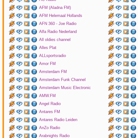
AFM (Aladna FM)
AFM Helemaal Hollands
AFN 360 - Joe Radio
Alfa Radio Nederland
All oldies channel
Alles Plat
ALLsportsradio
Amor FM
Amsterdam FM
Amsterdam Funk Channel
Amsterdam Music Electronic
AMW.FM
Angel Radio
Antares FM
Antares Radio Leiden
AnZo Radio
Arabnights Radio