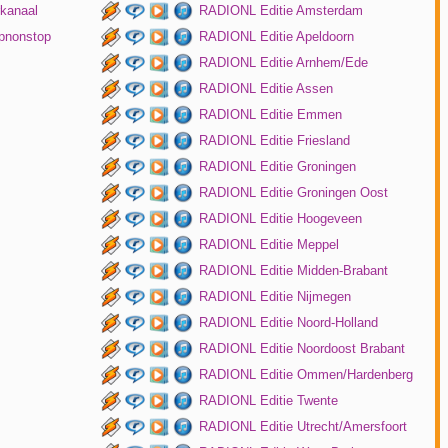
kanaal
RADIONL Editie Amsterdam
pnonstop
RADIONL Editie Apeldoorn
RADIONL Editie Arnhem/Ede
RADIONL Editie Assen
RADIONL Editie Emmen
RADIONL Editie Friesland
RADIONL Editie Groningen
RADIONL Editie Groningen Oost
RADIONL Editie Hoogeveen
RADIONL Editie Meppel
RADIONL Editie Midden-Brabant
RADIONL Editie Nijmegen
RADIONL Editie Noord-Holland
RADIONL Editie Noordoost Brabant
RADIONL Editie Ommen/Hardenberg
RADIONL Editie Twente
RADIONL Editie Utrecht/Amersfoort