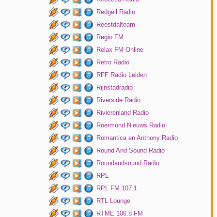
Redgell Radio
Reestdalteam
Regio FM
Relax FM Online
Retro Radio
RFF Radio Leiden
Rijnstadradio
Riverside Radio
Rivierenland Radio
Roermond Nieuws Radio
Romantica en Anthony Radio
Round And Sound Radio
Roundandsound Radio
RPL
RPL FM 107.1
RTL Lounge
RTME 106.8 FM