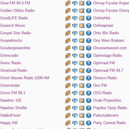
Glow FM 94.0 FM
Omrop Fryslan Koper
Golden Oldies Radio
Omrop Fryslan Omro
GoodLIFE Radio
OnlineHits
Gooisch Music
Onlinepiraat
Gospel Star Radio
Only 80s Radio
Gospeltracks
Ons West Brabant
Goudenpiratenhits
Onverantwoord.com
Grensradio
Openstage Radio
Grenz Radio
Optimaal FM
Groeistad Radio
Optimaal FM 94.7
Groot Nieuws Radio 1008 AM
Orinoco Radio
Groovetube
Oss FM
Grunn FM 89.1
OSU Radio
Haarlem 105
Oude Piratenhits
Haarlem Shuffle
Paprika Tasty Radio
HabboFever
Parkstadernem
Happy AM
Party Central Radio