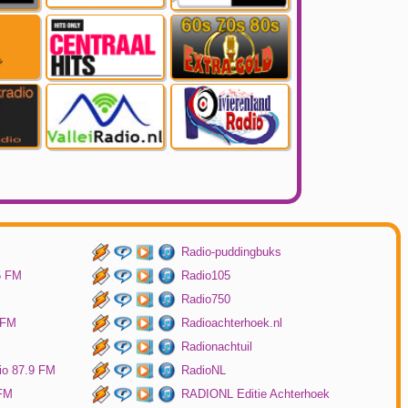
Radio-puddingbuks
5 FM
Radio105
Radio750
 FM
Radioachterhoek.nl
Radionachtuil
io 87.9 FM
RadioNL
 FM
RADIONL Editie Achterhoek