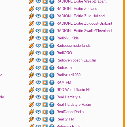
RADIONL Editie West-Brabant
RADIONL Editie Zeeland
RADIONL Editie Zuid Holland
RADIONL Editie Zuidoost-Brabant
RADIONL Editie Zwolle/Flevoland
RadioNL Kids
Radiopuurnederlands
RadiORO
Radiovenloosch Laut.fm
Radioxl nl
te
Radiozuid1959
RAM FM
RDD World Radio NL
dio
Real Hardstyle
Real Hardstyle Radio
RealDanceRadio
Reality FM
Rebecca Radio