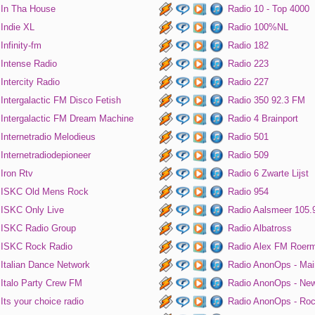
In Tha House
Radio 10 - Top 4000
Indie XL
Radio 100%NL
Infinity-fm
Radio 182
Intense Radio
Radio 223
Intercity Radio
Radio 227
Intergalactic FM Disco Fetish
Radio 350 92.3 FM
Intergalactic FM Dream Machine
Radio 4 Brainport
Internetradio Melodieus
Radio 501
Internetradiodepioneer
Radio 509
Iron Rtv
Radio 6 Zwarte Lijst
ISKC Old Mens Rock
Radio 954
ISKC Only Live
Radio Aalsmeer 105.
ISKC Radio Group
Radio Albatross
ISKC Rock Radio
Radio Alex FM Roer
Italian Dance Network
Radio AnonOps - Mai
Italo Party Crew FM
Radio AnonOps - Ne
Its your choice radio
Radio AnonOps - Ro