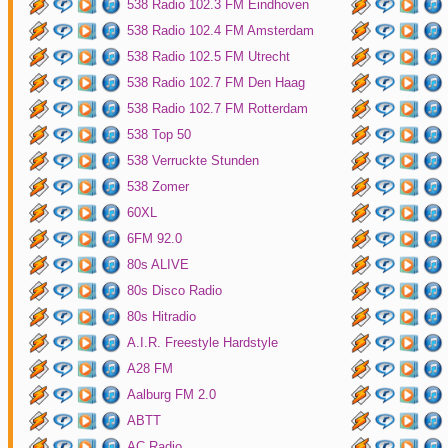
538 Radio 102.3 FM Eindhoven
538 Radio 102.4 FM Amsterdam
538 Radio 102.5 FM Utrecht
538 Radio 102.7 FM Den Haag
538 Radio 102.7 FM Rotterdam
538 Top 50
538 Verruckte Stunden
538 Zomer
60XL
6FM 92.0
80s ALIVE
80s Disco Radio
80s Hitradio
A.I.R. Freestyle Hardstyle
A28 FM
Aalburg FM 2.0
ABTT
AC Radio