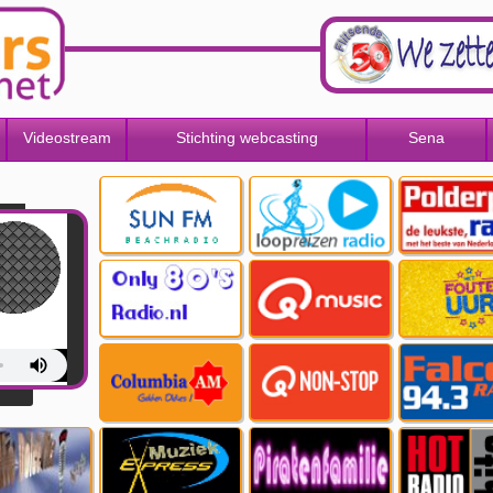
Videostream
Stichting webcasting
Sena