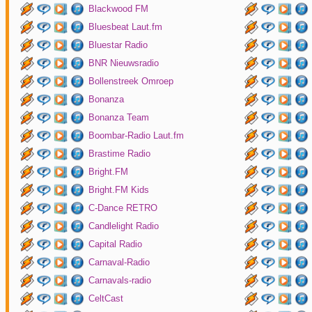
Blackwood FM
Bluesbeat Laut.fm
Bluestar Radio
BNR Nieuwsradio
Bollenstreek Omroep
Bonanza
Bonanza Team
Boombar-Radio Laut.fm
Brastime Radio
Bright.FM
Bright.FM Kids
C-Dance RETRO
Candlelight Radio
Capital Radio
Carnaval-Radio
Carnavals-radio
CeltCast