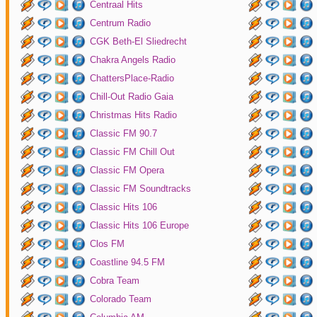
Centraal Hits
Centrum Radio
CGK Beth-El Sliedrecht
Chakra Angels Radio
ChattersPlace-Radio
Chill-Out Radio Gaia
Christmas Hits Radio
Classic FM 90.7
Classic FM Chill Out
Classic FM Opera
Classic FM Soundtracks
Classic Hits 106
Classic Hits 106 Europe
Clos FM
Coastline 94.5 FM
Cobra Team
Colorado Team