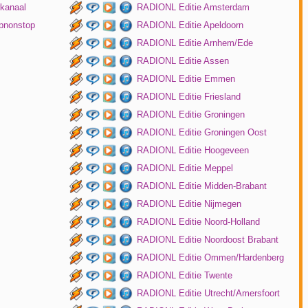
kanaal
RADIONL Editie Amsterdam
pnonstop
RADIONL Editie Apeldoorn
RADIONL Editie Arnhem/Ede
RADIONL Editie Assen
RADIONL Editie Emmen
RADIONL Editie Friesland
RADIONL Editie Groningen
RADIONL Editie Groningen Oost
RADIONL Editie Hoogeveen
RADIONL Editie Meppel
RADIONL Editie Midden-Brabant
RADIONL Editie Nijmegen
RADIONL Editie Noord-Holland
RADIONL Editie Noordoost Brabant
RADIONL Editie Ommen/Hardenberg
RADIONL Editie Twente
RADIONL Editie Utrecht/Amersfoort