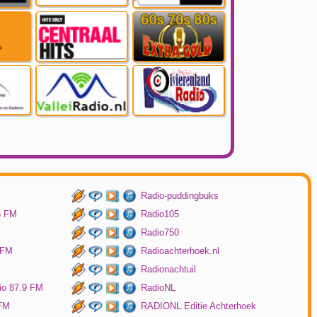
Radio-puddingbuks
5 FM
Radio105
Radio750
 FM
Radioachterhoek.nl
Radionachtuil
io 87.9 FM
RadioNL
 FM
RADIONL Editie Achterhoek