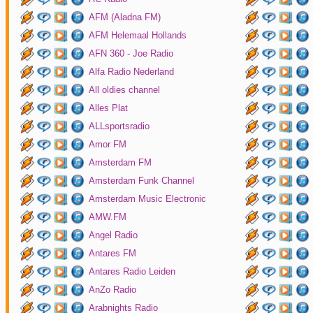
AFM (Aladna FM)
AFM Helemaal Hollands
AFN 360 - Joe Radio
Alfa Radio Nederland
All oldies channel
Alles Plat
ALLsportsradio
Amor FM
Amsterdam FM
Amsterdam Funk Channel
Amsterdam Music Electronic
AMW.FM
Angel Radio
Antares FM
Antares Radio Leiden
AnZo Radio
Arabnights Radio