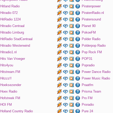
Hitland Radio
Piratenpower
Hitradio 072
PiratenRadio.nl
HitRadio 1224
Piratensound
Hitradio Centraal
Planet 90
Hitradio Limburg
PokoeFM
HitRadio StadCentraal
Polder Radio
Hitradio Westenwind
Polderpop Radio
Hitradio1.nl
Pop Rock FM
Hits Van Vroeger
POP31
Hits4you
Popradio
Hitstream.FM
Power Dance Radio
Hitzzz!!
Power Music Radio
Hoeksezender
Praatfm
Hoex Radio
Prisma Team
Hofstreek FM
Pro FM
HOI FM
Proradio
Holland Country Radio
Pure 24