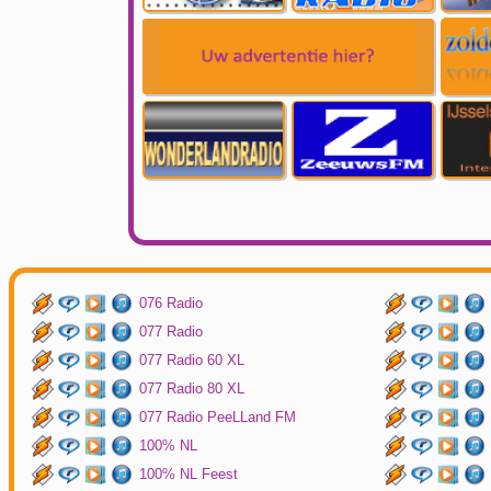
076 Radio
077 Radio
077 Radio 60 XL
077 Radio 80 XL
077 Radio PeeLLand FM
100% NL
100% NL Feest