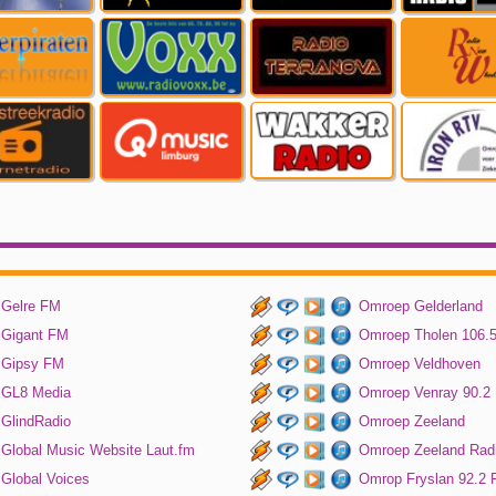
Gelre FM
Omroep Gelderland
Gigant FM
Omroep Tholen 106.
Gipsy FM
Omroep Veldhoven
GL8 Media
Omroep Venray 90.2
GlindRadio
Omroep Zeeland
Global Music Website Laut.fm
Omroep Zeeland Rad
Global Voices
Omrop Fryslan 92.2