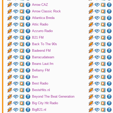
Arrow CAZ
Arrow Classic Rock
Atlantica Breda
Attic Radio
Azzurro Radio
B21 FM
Back To The 90s
Badeend FM
Barracudateam
Beans Laut.fm
Bellamy FM
Ben
Best Radio
BesteHits.nl
Beyond The Beat Generation
Big City Hit Radio
BigB21.nl