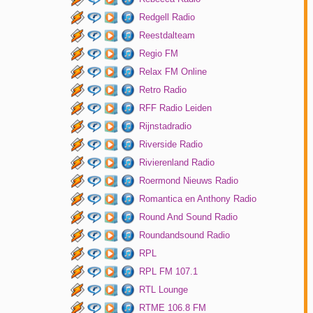
Redgell Radio
Reestdalteam
Regio FM
Relax FM Online
Retro Radio
RFF Radio Leiden
Rijnstadradio
Riverside Radio
Rivierenland Radio
Roermond Nieuws Radio
Romantica en Anthony Radio
Round And Sound Radio
Roundandsound Radio
RPL
RPL FM 107.1
RTL Lounge
RTME 106.8 FM