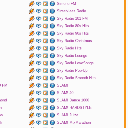
Simone FM
Sinterklaas Radio
Sky Radio 101 FM
Sky Radio 80s Hits
Sky Radio 90s Hits
Sky Radio Christmas
Sky Radio Hits
Sky Radio Lounge
Sky Radio LoveSongs
Sky Radio Pop-Up
Sky Radio Smooth Hits
9 FM
SLAM!
SLAM! 40
mond
SLAM! Dance 1000
n
SLAM! HARDSTYLE
ws
SLAM! Juize
ck
SLAM! MixMarathon