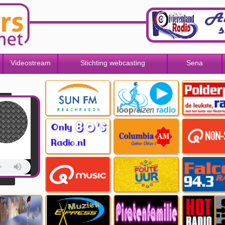
Videostream
Stichting webcasting
Sena