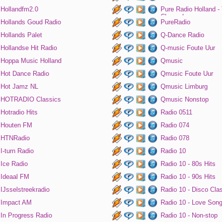
Hollandfm2.0
Pure Radio Holland -
Channel
Hollands Goud Radio
PureRadio
Hollands Palet
Q-Dance Radio
Hollandse Hit Radio
Q-music Foute Uur
Hoppa Music Holland
Qmusic
Hot Dance Radio
Qmusic Foute Uur
Hot Jamz NL
Qmusic Limburg
HOTRADIO Classics
Qmusic Nonstop
Hotradio Hits
Radio 0511
Houten FM
Radio 074
HTNRadio
Radio 078
I-turn Radio
Radio 10
Ice Radio
Radio 10 - 80s Hits
Ideaal FM
Radio 10 - 90s Hits
IJsselstreekradio
Radio 10 - Disco Cla
Impact AM
Radio 10 - Love Son
In Progress Radio
Radio 10 - Non-stop