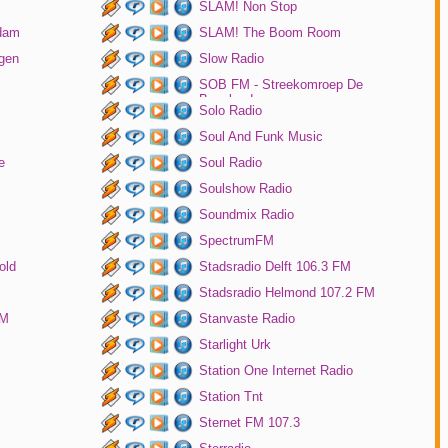
SLAM! Non Stop
rdam
SLAM! The Boom Room
gen
Slow Radio
SOB FM - Streekomroep De
Bevelanden
Solo Radio
Soul And Funk Music
e
Soul Radio
Soulshow Radio
Soundmix Radio
SpectrumFM
old
Stadsradio Delft 106.3 FM
Stadsradio Helmond 107.2 FM
FM
Stanvaste Radio
Starlight Urk
Station One Internet Radio
Station Tnt
Sternet FM 107.3