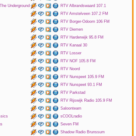
 The Underground
RTV Albrandswaard 107.1
RTV Amstelveen 107.2 FM
RTV Borger-Odoorn 106 FM
RTV Diemen
RTV Harderwijk 95.8 FM
RTV Kanaal 30
RTV Losser
RTV NOF 105.8 FM
RTV Noord
RTV Nunspeet 105.9 FM
RTV Nunspeet 93.1 FM
RTV Parkstad
RTV Rijswijk Radio 105.9 FM
Saloonteam
ssics
sCOOLradio
gs
Seven FM
Shadow Radio Brunssum