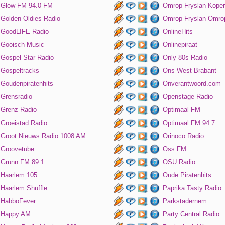
Glow FM 94.0 FM
Omrop Fryslan Koper
Golden Oldies Radio
Omrop Fryslan Omro
GoodLIFE Radio
OnlineHits
Gooisch Music
Onlinepiraat
Gospel Star Radio
Only 80s Radio
Gospeltracks
Ons West Brabant
Goudenpiratenhits
Onverantwoord.com
Grensradio
Openstage Radio
Grenz Radio
Optimaal FM
Groeistad Radio
Optimaal FM 94.7
Groot Nieuws Radio 1008 AM
Orinoco Radio
Groovetube
Oss FM
Grunn FM 89.1
OSU Radio
Haarlem 105
Oude Piratenhits
Haarlem Shuffle
Paprika Tasty Radio
HabboFever
Parkstadernem
Happy AM
Party Central Radio