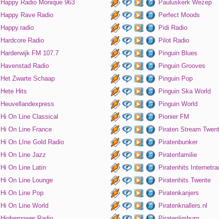
Happy Radio Monique 963
Pauluskerk Wezep
Happy Rave Radio
Perfect Moods
Happy.radio
Pidi Radio
Hardcore Radio
Pilot Radio
Harderwijk FM 107.7
Pinguin Blues
Havenstad Radio
Pinguin Grooves
Het Zwarte Schaap
Pinguin Pop
Hete Hits
Pinguin Ska World
Heuvellandexpress
Pinguin World
Hi On Line Classical
Pionier FM
Hi On Line France
Piraten Stream Twen
Hi On LIne Gold Radio
Piratenbunker
Hi On Line Jazz
Piratenfamilie
Hi On Line Latin
Piratenhits Internetra
Hi On Line Lounge
Piratenhits Twente
Hi On Line Pop
Piratenkanjers
Hi On Line World
Piratenknallers.nl
Higherpower Radio
Piratenlimburg