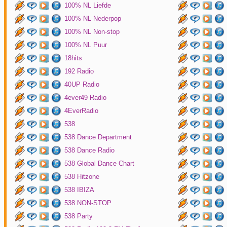
100% NL Liefde
100% NL Nederpop
100% NL Non-stop
100% NL Puur
18hits
192 Radio
40UP Radio
4ever49 Radio
4EverRadio
538
538 Dance Department
538 Dance Radio
538 Global Dance Chart
538 Hitzone
538 IBIZA
538 NON-STOP
538 Party