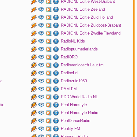
RADIONL Editie West-Brabant
RADIONL Editie Zeeland
RADIONL Editie Zuid Holland
RADIONL Editie Zuidoost-Brabant
RADIONL Editie Zwolle/Flevoland
RadioNL Kids
Radiopuurnederlands
RadiORO
Radiovenloosch Laut.fm
Radioxl nl
te
Radiozuid1959
RAM FM
RDD World Radio NL
dio
Real Hardstyle
Real Hardstyle Radio
RealDanceRadio
Reality FM
Rebecca Radio