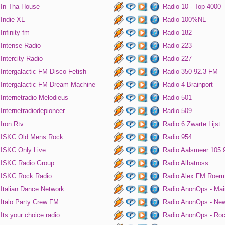
In Tha House
Radio 10 - Top 4000
Indie XL
Radio 100%NL
Infinity-fm
Radio 182
Intense Radio
Radio 223
Intercity Radio
Radio 227
Intergalactic FM Disco Fetish
Radio 350 92.3 FM
Intergalactic FM Dream Machine
Radio 4 Brainport
Internetradio Melodieus
Radio 501
Internetradiodepioneer
Radio 509
Iron Rtv
Radio 6 Zwarte Lijst
ISKC Old Mens Rock
Radio 954
ISKC Only Live
Radio Aalsmeer 105.
ISKC Radio Group
Radio Albatross
ISKC Rock Radio
Radio Alex FM Roer
Italian Dance Network
Radio AnonOps - Mai
Italo Party Crew FM
Radio AnonOps - Ne
Its your choice radio
Radio AnonOps - Ro