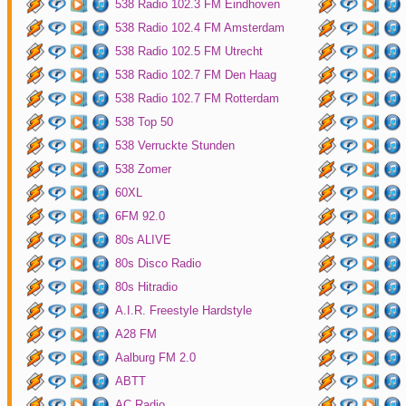
538 Radio 102.3 FM Eindhoven
538 Radio 102.4 FM Amsterdam
538 Radio 102.5 FM Utrecht
538 Radio 102.7 FM Den Haag
538 Radio 102.7 FM Rotterdam
538 Top 50
538 Verruckte Stunden
538 Zomer
60XL
6FM 92.0
80s ALIVE
80s Disco Radio
80s Hitradio
A.I.R. Freestyle Hardstyle
A28 FM
Aalburg FM 2.0
ABTT
AC Radio