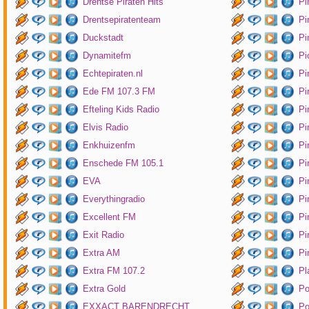
Drentse Piraten Hits
Pi
Drentsepiratenteam
Pi
Duckstadt
Pi
Dynamitefm
Pi
Echtepiraten.nl
Pi
Ede FM 107.3 FM
Pi
Efteling Kids Radio
Pi
Elvis Radio
Pi
Enkhuizenfm
Pi
Enschede FM 105.1
Pi
EVA
Pi
Everythingradio
Pi
Excellent FM
Pi
Exit Radio
Pi
Extra AM
Pi
Extra FM 107.2
Pl
Extra Gold
P
EXXACT BARENDRECHT
Po