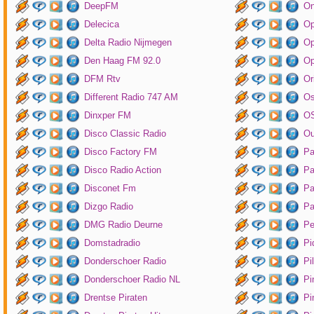
DeepFM
On
Delecica
Op
Delta Radio Nijmegen
Op
Den Haag FM 92.0
Op
DFM Rtv
Or
Different Radio 747 AM
O
Dinxper FM
OS
Disco Classic Radio
Ou
Disco Factory FM
Pa
Disco Radio Action
Pa
Disconet Fm
Pa
Dizgo Radio
Pa
DMG Radio Deurne
Pe
Domstadradio
Pi
Donderschoer Radio
Pi
Donderschoer Radio NL
Pi
Drentse Piraten
Pi