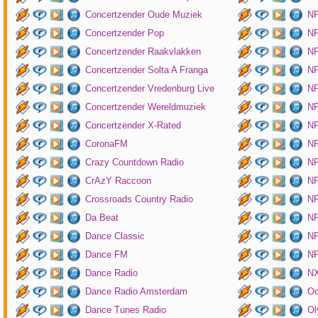
Concertzender Oude Muziek
N
Concertzender Pop
NP
Concertzender Raakvlakken
NP
Concertzender Solta A Franga
NP
Concertzender Vredenburg Live
N
Concertzender Wereldmuziek
N
Concertzender X-Rated
NP
CoronaFM
N
Crazy Countdown Radio
NP
CrAzY Raccoon
NP
Crossroads Country Radio
NP
Da Beat
NP
Dance Classic
NP
Dance FM
NP
Dance Radio
NX
Dance Radio Amsterdam
O
Dance Tunes Radio
Ol