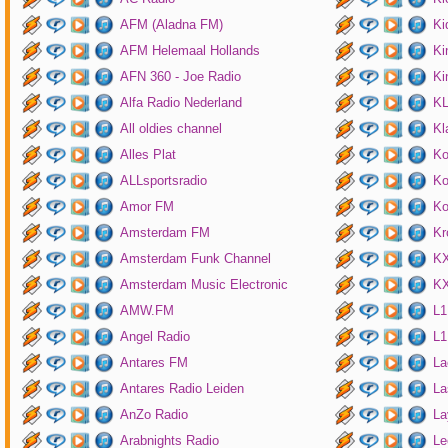
AFM (Aladna FM)
Ki
AFM Helemaal Hollands
Ki
AFN 360 - Joe Radio
Ki
Alfa Radio Nederland
K
All oldies channel
Kl
Alles Plat
Ko
ALLsportsradio
Ko
Amor FM
Ko
Amsterdam FM
Kr
Amsterdam Funk Channel
KX
Amsterdam Music Electronic
KX
AMW.FM
L1
Angel Radio
L1
Antares FM
La
Antares Radio Leiden
La
AnZo Radio
La
Arabnights Radio
Le