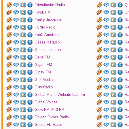
Friendtastic Radio
Qm
Frysk FM
Qm
Funky-Jazzradio
Ra
FUNN Radio
Ra
FunX Amsterdam
Ra
Gaaas!!! Radio
Ra
Geheimepiraten
Ra
Gelre FM
Ra
Gigant FM
Ra
Gipsy FM
Ra
GL8 Media
Ra
GlindRadio
Ra
Global Music Website Laut.fm
Ra
Global Voices
Ra
Glow FM 94.0 FM
Ra
Golden Oldies Radio
Ra
GoodLIFE Radio
Ra