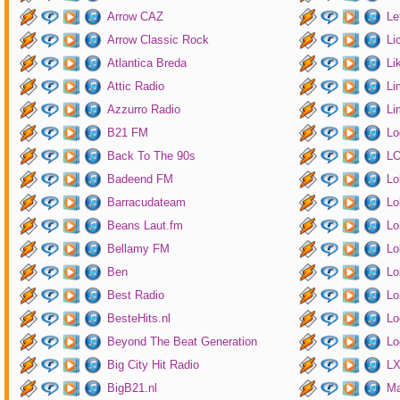
Arrow CAZ
Le
Arrow Classic Rock
Li
Atlantica Breda
Li
Attic Radio
Li
Azzurro Radio
Li
B21 FM
Lo
Back To The 90s
LO
Badeend FM
Lo
Barracudateam
Lo
Beans Laut.fm
Lo
Bellamy FM
Lo
Ben
Lo
Best Radio
Lo
BesteHits.nl
Lo
Beyond The Beat Generation
Lo
Big City Hit Radio
LX
BigB21.nl
Ma