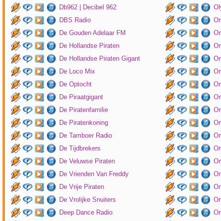
Db962 | Decibel 962
Ol
DBS Radio
Om
De Gouden Adelaar FM
Om
De Hollandse Piraten
Om
De Hollandse Piraten Gigant
Om
De Loco Mix
Om
De Optocht
Om
De Piraatgigant
Om
De Piratenfamilie
Om
De Piratenkoning
Om
De Tamboer Radio
Om
De Tijdbrekers
Om
De Veluwse Piraten
Om
De Vrienden Van Freddy
On
De Vrije Piraten
On
De Vrolijke Snuiters
On
Deep Dance Radio
On