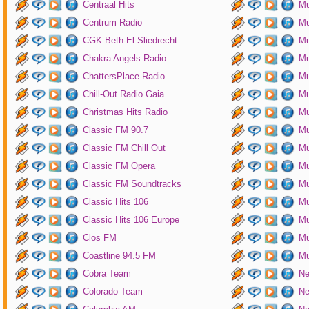
Centraal Hits
Mu
Centrum Radio
Mu
CGK Beth-El Sliedrecht
Mu
Chakra Angels Radio
Mu
ChattersPlace-Radio
Mu
Chill-Out Radio Gaia
Mu
Christmas Hits Radio
Mu
Classic FM 90.7
Mu
Classic FM Chill Out
Mu
Classic FM Opera
Mu
Classic FM Soundtracks
Mu
Classic Hits 106
Mu
Classic Hits 106 Europe
Mu
Clos FM
Mu
Coastline 94.5 FM
Mu
Cobra Team
Ne
Colorado Team
Ne