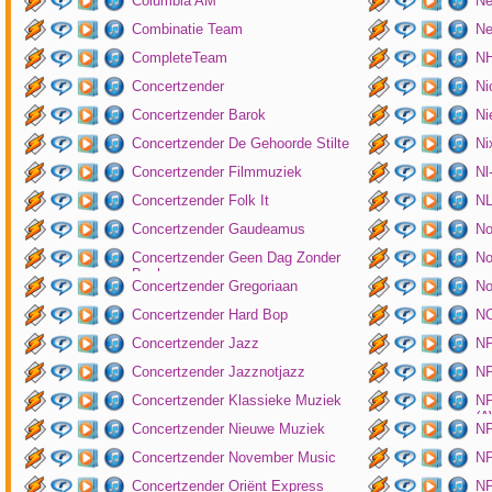
Columbia AM
Ne
Combinatie Team
Ne
CompleteTeam
NH
Concertzender
Ni
Concertzender Barok
Ni
Concertzender De Gehoorde Stilte
N
Concertzender Filmmuziek
Nl
Concertzender Folk It
N
Concertzender Gaudeamus
No
Concertzender Geen Dag Zonder
No
Bach
Concertzender Gregoriaan
No
Concertzender Hard Bop
N
Concertzender Jazz
N
Concertzender Jazznotjazz
NP
Concertzender Klassieke Muziek
NP
(
Concertzender Nieuwe Muziek
N
Concertzender November Music
NP
Concertzender Oriënt Express
NP