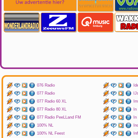
076 Radio
Id
077 Radio
IJ
077 Radio 60 XL
Im
077 Radio 80 XL
In
077 Radio PeeLLand FM
In
100% NL
In
100% NL Feest
In