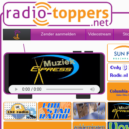
Zender aanmelden
Videostream
Sti