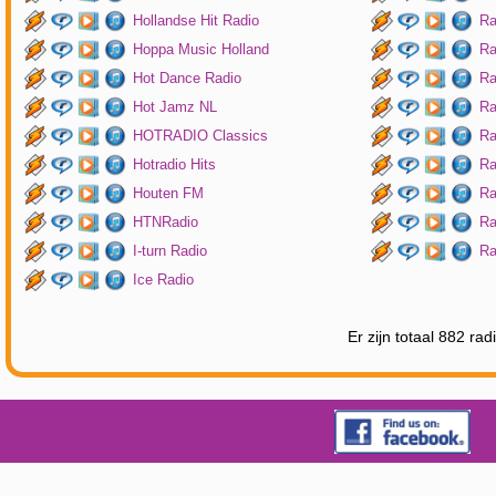
Hollandse Hit Radio
Ra
Hoppa Music Holland
Ra
Hot Dance Radio
Ra
Hot Jamz NL
Ra
HOTRADIO Classics
Ra
Hotradio Hits
Ra
Houten FM
Ra
HTNRadio
Ra
I-turn Radio
Ra
Ice Radio
Er zijn totaal 882 ra