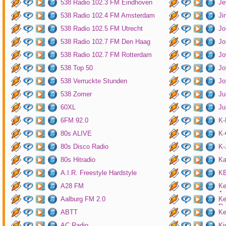
538 Radio 102.3 FM Eindhoven
Je
538 Radio 102.4 FM Amsterdam
Ji
538 Radio 102.5 FM Utrecht
Jo
538 Radio 102.7 FM Den Haag
Jo
538 Radio 102.7 FM Rotterdam
Jo
538 Top 50
Jo
538 Verruckte Stunden
Jo
538 Zomer
Ju
60XL
Ju
6FM 92.0
K
80s ALIVE
K-
80s Disco Radio
K
80s Hitradio
Ka
A.I.R. Freestyle Hardstyle
KB
A28 FM
Ke
Am
Aalburg FM 2.0
Ke
Ro
ABTT
Ke
AC Radio
Ki