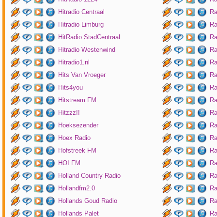
Hitradio Centraal
Ra
Hitradio Limburg
Ra
HitRadio StadCentraal
Ra
Hitradio Westenwind
Ra
Hitradio1.nl
Ra
Hits Van Vroeger
Ra
Hits4you
Ra
Hitstream.FM
Ra
Hitzzz!!
Ra
Hoeksezender
Ra
Hoex Radio
Ra
Hofstreek FM
Ra
HOI FM
Ra
Holland Country Radio
Ra
Hollandfm2.0
Ra
Hollands Goud Radio
Ra
Hollands Palet
Ra