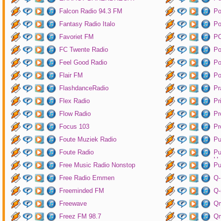
Falcon Radio 94.3 FM
Po
Fantasy Radio Italo
P
Favoriet FM
P
FC Twente Radio
Po
Feel Good Radio
Po
Flair FM
Po
FlashdanceRadio
Pr
Flex Radio
Pr
Flow Radio
Pr
Focus 103
Pr
Foute Muziek Radio
Pu
Foute Radio
Pu
Un
Free Music Radio Nonstop
Pu
Free Radio Emmen
Q-
Freeminded FM
Q-
Freewave
Q
Freez FM 98.7
Qm