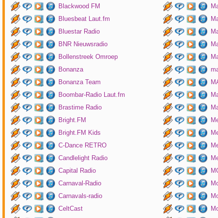
Blackwood FM
Ma
Bluesbeat Laut.fm
Ma
Bluestar Radio
M
BNR Nieuwsradio
Ma
Bollenstreek Omroep
Ma
Bonanza
ma
Bonanza Team
MA
Boombar-Radio Laut.fm
M
Brastime Radio
Ma
Bright.FM
Me
Bright.FM Kids
Me
C-Dance RETRO
Me
Candlelight Radio
Me
Capital Radio
M
Carnaval-Radio
Mo
Carnavals-radio
Mo
CeltCast
Mo