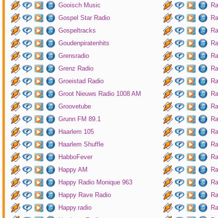
Gooisch Music
Ra
Gospel Star Radio
Ra
Gospeltracks
Ra
Goudenpiratenhits
Ra
Grensradio
Ra
Grenz Radio
Ra
Groeistad Radio
Ra
Groot Nieuws Radio 1008 AM
Ra
Groovetube
Ra
Grunn FM 89.1
Ra
Haarlem 105
Ra
Haarlem Shuffle
Ra
HabboFever
Ra
Happy AM
Ra
Happy Radio Monique 963
Ra
Happy Rave Radio
Ra
Happy.radio
Ra