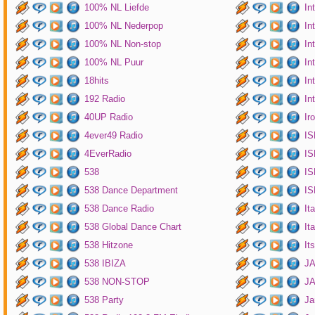
100% NL Liefde
In
100% NL Nederpop
In
100% NL Non-stop
In
100% NL Puur
In
18hits
In
192 Radio
In
40UP Radio
Ir
4ever49 Radio
IS
4EverRadio
IS
538
IS
538 Dance Department
IS
538 Dance Radio
It
538 Global Dance Chart
It
538 Hitzone
It
538 IBIZA
JA
538 NON-STOP
J
538 Party
Ja