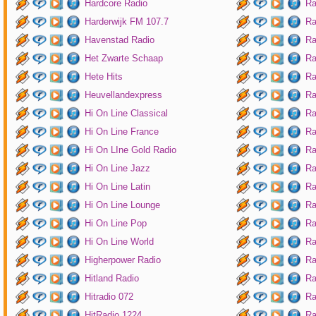
Hardcore Radio
Ra
Harderwijk FM 107.7
Ra
Havenstad Radio
Ra
Het Zwarte Schaap
Ra
Hete Hits
Ra
Heuvellandexpress
Ra
Hi On Line Classical
Ra
Hi On Line France
Ra
Hi On LIne Gold Radio
Ra
Hi On Line Jazz
Ra
Hi On Line Latin
Ra
Hi On Line Lounge
Ra
Hi On Line Pop
Ra
Hi On Line World
Ra
Higherpower Radio
Ra
Hitland Radio
Ra
Hitradio 072
Ra
HitRadio 1224
Ra