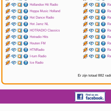
Hollandse Hit Radio
Ra
Hoppa Music Holland
Ra
Hot Dance Radio
Ra
Hot Jamz NL
Ra
HOTRADIO Classics
Ra
Hotradio Hits
Ra
Houten FM
Ra
HTNRadio
Ra
I-turn Radio
Ra
Ice Radio
Er zijn totaal 882 ra