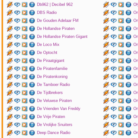
Db962 | Decibel 962
Ol
DBS Radio
Om
De Gouden Adelaar FM
Om
De Hollandse Piraten
Om
De Hollandse Piraten Gigant
Om
De Loco Mix
Om
De Optocht
Om
De Piraatgigant
Om
De Piratenfamilie
Om
De Piratenkoning
Om
De Tamboer Radio
Om
De Tijdbrekers
Om
De Veluwse Piraten
Om
De Vrienden Van Freddy
On
De Vrije Piraten
On
De Vrolijke Snuiters
On
Deep Dance Radio
On