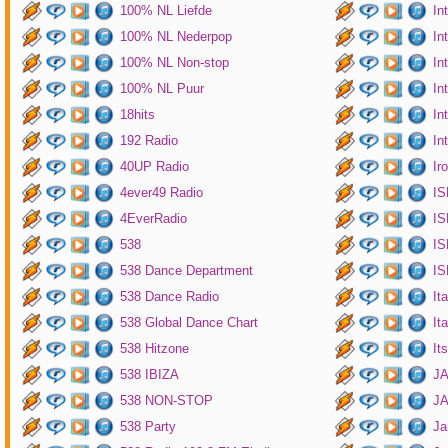
100% NL Liefde
In
100% NL Nederpop
In
100% NL Non-stop
In
100% NL Puur
In
18hits
In
192 Radio
In
40UP Radio
Ir
4ever49 Radio
IS
4EverRadio
IS
538
IS
538 Dance Department
IS
538 Dance Radio
It
538 Global Dance Chart
It
538 Hitzone
It
538 IBIZA
JA
538 NON-STOP
J
538 Party
Ja