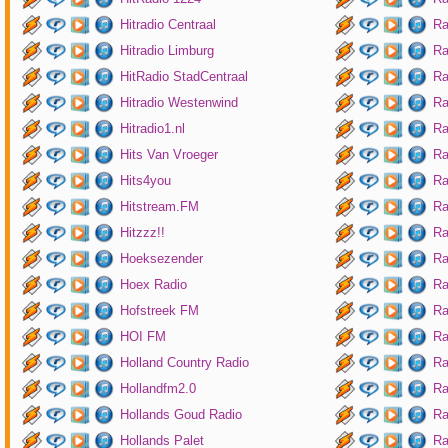
Hitradio Centraal
Ra
Hitradio Limburg
Ra
HitRadio StadCentraal
Ra
Hitradio Westenwind
Ra
Hitradio1.nl
Ra
Hits Van Vroeger
Ra
Hits4you
Ra
Hitstream.FM
Ra
Hitzzz!!
Ra
Hoeksezender
Ra
Hoex Radio
Ra
Hofstreek FM
Ra
HOI FM
Ra
Holland Country Radio
Ra
Hollandfm2.0
Ra
Hollands Goud Radio
Ra
Hollands Palet
Ra