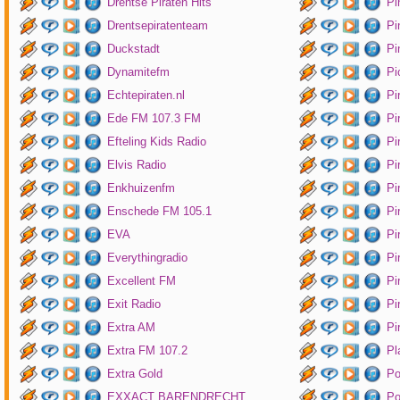
Drentse Piraten Hits
Pi
Drentsepiratenteam
Pi
Duckstadt
Pi
Dynamitefm
Pi
Echtepiraten.nl
Pi
Ede FM 107.3 FM
Pi
Efteling Kids Radio
Pi
Elvis Radio
Pi
Enkhuizenfm
Pi
Enschede FM 105.1
Pi
EVA
Pi
Everythingradio
Pi
Excellent FM
Pi
Exit Radio
Pi
Extra AM
Pi
Extra FM 107.2
Pl
Extra Gold
P
EXXACT BARENDRECHT
Po