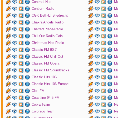
Centraal Hits
Mu
Centrum Radio
Mu
CGK Beth-El Sliedrecht
Mu
Chakra Angels Radio
Mu
ChattersPlace-Radio
Mu
Chill-Out Radio Gaia
Mu
Christmas Hits Radio
Mu
Classic FM 90.7
Mu
Classic FM Chill Out
Mu
Classic FM Opera
Mu
Classic FM Soundtracks
Mu
Classic Hits 106
Mu
Classic Hits 106 Europe
Mu
Clos FM
Mu
Coastline 94.5 FM
Mu
Cobra Team
Ne
Colorado Team
Ne