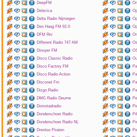
DeepFM
On
Delecica
Op
Delta Radio Nijmegen
Op
Den Haag FM 92.0
Op
DFM Rtv
Or
Different Radio 747 AM
O
Dinxper FM
OS
Disco Classic Radio
Ou
Disco Factory FM
Pa
Disco Radio Action
Pa
Disconet Fm
Pa
Dizgo Radio
Pa
DMG Radio Deurne
Pe
Domstadradio
Pi
Donderschoer Radio
Pi
Donderschoer Radio NL
Pi
Drentse Piraten
Pi