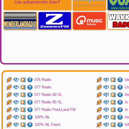
076 Radio
Id
077 Radio
IJ
077 Radio 60 XL
Im
077 Radio 80 XL
In
077 Radio PeeLLand FM
In
100% NL
In
100% NL Feest
In