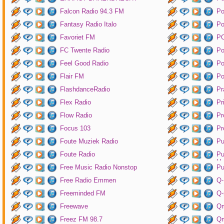
Falcon Radio 94.3 FM
Po
Fantasy Radio Italo
P
Favoriet FM
P
FC Twente Radio
Po
Feel Good Radio
Po
Flair FM
Po
FlashdanceRadio
Pr
Flex Radio
Pr
Flow Radio
Pr
Focus 103
Pr
Foute Muziek Radio
Pu
Foute Radio
Pu
Un
Free Music Radio Nonstop
Pu
Free Radio Emmen
Q-
Freeminded FM
Q-
Freewave
Q
Freez FM 98.7
Qm