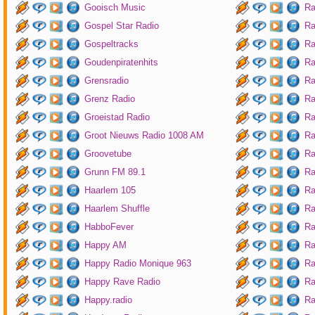
Gooisch Music
Ra
Gospel Star Radio
Ra
Gospeltracks
Ra
Goudenpiratenhits
Ra
Grensradio
Ra
Grenz Radio
Ra
Groeistad Radio
Ra
Groot Nieuws Radio 1008 AM
Ra
Groovetube
Ra
Grunn FM 89.1
Ra
Haarlem 105
Ra
Haarlem Shuffle
Ra
HabboFever
Ra
Happy AM
Ra
Happy Radio Monique 963
Ra
Happy Rave Radio
Ra
Happy.radio
Ra