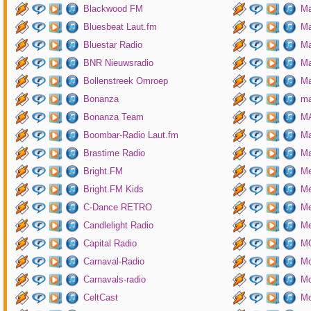
Blackwood FM
Ma
Bluesbeat Laut.fm
Ma
Bluestar Radio
M
BNR Nieuwsradio
Ma
Bollenstreek Omroep
Ma
Bonanza
ma
Bonanza Team
MA
Boombar-Radio Laut.fm
M
Brastime Radio
Ma
Bright.FM
Me
Bright.FM Kids
Me
C-Dance RETRO
Me
Candlelight Radio
Me
Capital Radio
M
Carnaval-Radio
Mo
Carnavals-radio
Mo
CeltCast
Mo