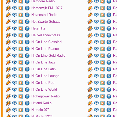
Hardcore Radio
Ra
Harderwijk FM 107.7
Ra
Havenstad Radio
Ra
Het Zwarte Schaap
Ra
Hete Hits
Ra
Heuvellandexpress
Ra
Hi On Line Classical
Ra
Hi On Line France
Ra
Hi On LIne Gold Radio
Ra
Hi On Line Jazz
Ra
Hi On Line Latin
Ra
Hi On Line Lounge
Ra
Hi On Line Pop
Ra
Hi On Line World
Ra
Higherpower Radio
Ra
Hitland Radio
Ra
Hitradio 072
Ra
HitRadio 1224
Ra