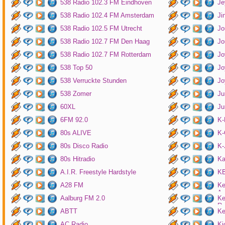
538 Radio 102.3 FM Eindhoven
Je
538 Radio 102.4 FM Amsterdam
Ji
538 Radio 102.5 FM Utrecht
Jo
538 Radio 102.7 FM Den Haag
Jo
538 Radio 102.7 FM Rotterdam
Jo
538 Top 50
Jo
538 Verruckte Stunden
Jo
538 Zomer
Ju
60XL
Ju
6FM 92.0
K
80s ALIVE
K-
80s Disco Radio
K
80s Hitradio
Ka
A.I.R. Freestyle Hardstyle
KB
A28 FM
Ke
Am
Aalburg FM 2.0
Ke
Ro
ABTT
Ke
AC Radio
Ki