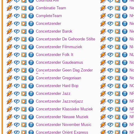
Columbia AM
Ne
Combinatie Team
Ne
CompleteTeam
NH
Concertzender
Ni
Concertzender Barok
Ni
Concertzender De Gehoorde Stilte
N
Concertzender Filmmuziek
Nl
Concertzender Folk It
N
Concertzender Gaudeamus
No
Concertzender Geen Dag Zonder
No
Bach
Concertzender Gregoriaan
No
Concertzender Hard Bop
N
Concertzender Jazz
N
Concertzender Jazznotjazz
NP
Concertzender Klassieke Muziek
NP
(
Concertzender Nieuwe Muziek
N
Concertzender November Music
NP
Concertzender Oriënt Express
NP