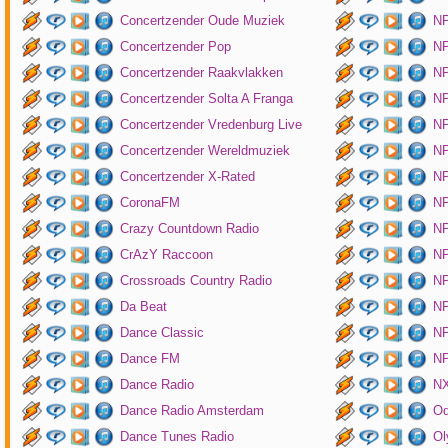
Concertzender Oude Muziek
N
Concertzender Pop
NP
Concertzender Raakvlakken
NP
Concertzender Solta A Franga
NP
Concertzender Vredenburg Live
N
Concertzender Wereldmuziek
N
Concertzender X-Rated
NP
CoronaFM
N
Crazy Countdown Radio
NP
CrAzY Raccoon
NP
Crossroads Country Radio
NP
Da Beat
NP
Dance Classic
NP
Dance FM
NP
Dance Radio
NX
Dance Radio Amsterdam
O
Dance Tunes Radio
Ol