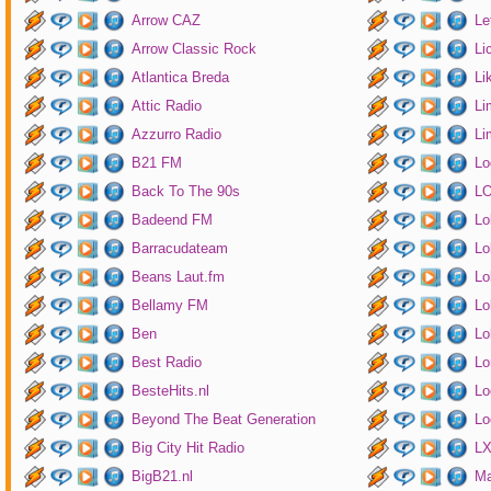
Arrow CAZ
Le
Arrow Classic Rock
Li
Atlantica Breda
Li
Attic Radio
Li
Azzurro Radio
Li
B21 FM
Lo
Back To The 90s
LO
Badeend FM
Lo
Barracudateam
Lo
Beans Laut.fm
Lo
Bellamy FM
Lo
Ben
Lo
Best Radio
Lo
BesteHits.nl
Lo
Beyond The Beat Generation
Lo
Big City Hit Radio
LX
BigB21.nl
Ma