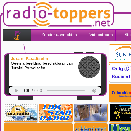
Zender aanmelden
Videostream
Sti
Juraini Paradisefm
Geen afbeelding beschikbaar van
Juraini Paradisefm.