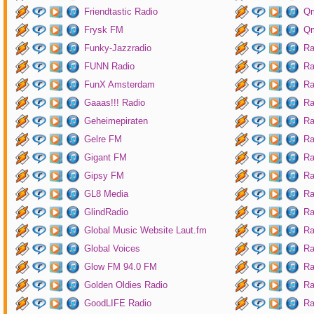
Friendtastic Radio
Qm
Frysk FM
Qm
Funky-Jazzradio
Ra
FUNN Radio
Ra
FunX Amsterdam
Ra
Gaaas!!! Radio
Ra
Geheimepiraten
Ra
Gelre FM
Ra
Gigant FM
Ra
Gipsy FM
Ra
GL8 Media
Ra
GlindRadio
Ra
Global Music Website Laut.fm
Ra
Global Voices
Ra
Glow FM 94.0 FM
Ra
Golden Oldies Radio
Ra
GoodLIFE Radio
Ra