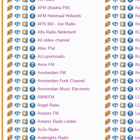
AFM (Aladna FM)
Ki
AFM Helemaal Hollands
Ki
AFN 360 - Joe Radio
Ki
Alfa Radio Nederland
K
All oldies channel
Kl
Alles Plat
Ko
ALLsportsradio
Ko
Amor FM
Ko
Amsterdam FM
Kr
Amsterdam Funk Channel
KX
Amsterdam Music Electronic
KX
AMW.FM
L1
Angel Radio
L1
Antares FM
La
Antares Radio Leiden
La
AnZo Radio
La
Arabnights Radio
Le