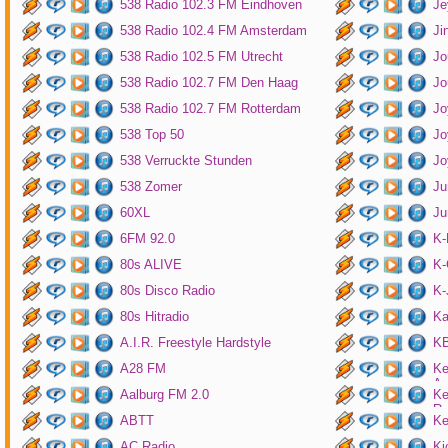
538 Radio 102.3 FM Eindhoven
Je
538 Radio 102.4 FM Amsterdam
Ji
538 Radio 102.5 FM Utrecht
Jo
538 Radio 102.7 FM Den Haag
Jo
538 Radio 102.7 FM Rotterdam
Jo
538 Top 50
Jo
538 Verruckte Stunden
Jo
538 Zomer
Ju
60XL
Ju
6FM 92.0
K
80s ALIVE
K-
80s Disco Radio
K
80s Hitradio
Ka
A.I.R. Freestyle Hardstyle
KB
A28 FM
Ke
Am
Aalburg FM 2.0
Ke
Ro
ABTT
Ke
AC Radio
Ki