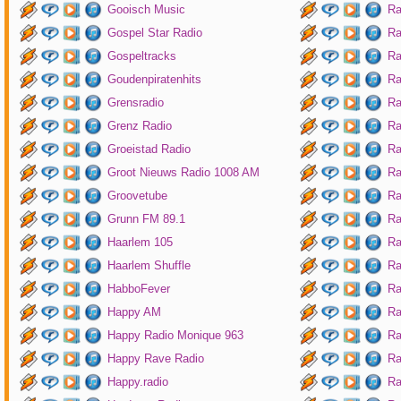
Gooisch Music
Ra
Gospel Star Radio
Ra
Gospeltracks
Ra
Goudenpiratenhits
Ra
Grensradio
Ra
Grenz Radio
Ra
Groeistad Radio
Ra
Groot Nieuws Radio 1008 AM
Ra
Groovetube
Ra
Grunn FM 89.1
Ra
Haarlem 105
Ra
Haarlem Shuffle
Ra
HabboFever
Ra
Happy AM
Ra
Happy Radio Monique 963
Ra
Happy Rave Radio
Ra
Happy.radio
Ra