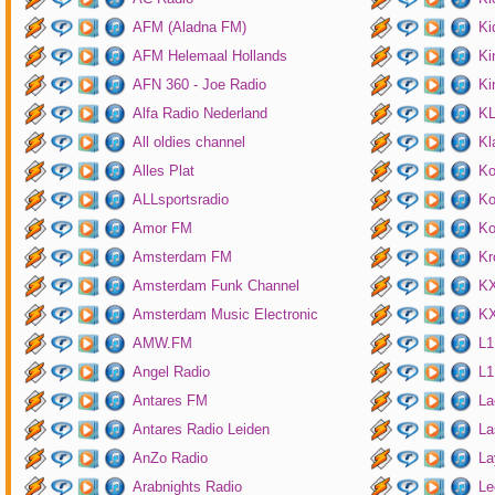
AFM (Aladna FM)
Ki
AFM Helemaal Hollands
Ki
AFN 360 - Joe Radio
Ki
Alfa Radio Nederland
K
All oldies channel
Kl
Alles Plat
Ko
ALLsportsradio
Ko
Amor FM
Ko
Amsterdam FM
Kr
Amsterdam Funk Channel
KX
Amsterdam Music Electronic
KX
AMW.FM
L1
Angel Radio
L1
Antares FM
La
Antares Radio Leiden
La
AnZo Radio
La
Arabnights Radio
Le