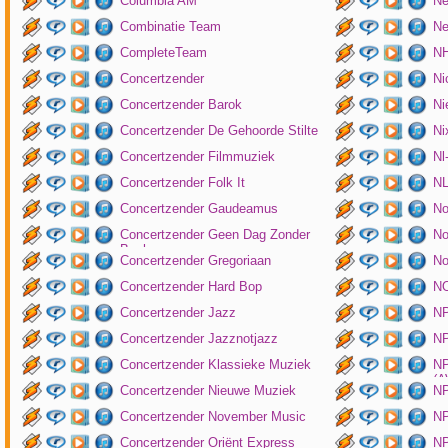
Columbia AM
Ne
Combinatie Team
Ne
CompleteTeam
NH
Concertzender
Ni
Concertzender Barok
Ni
Concertzender De Gehoorde Stilte
N
Concertzender Filmmuziek
Nl
Concertzender Folk It
N
Concertzender Gaudeamus
No
Concertzender Geen Dag Zonder
No
Bach
Concertzender Gregoriaan
No
Concertzender Hard Bop
N
Concertzender Jazz
N
Concertzender Jazznotjazz
NP
Concertzender Klassieke Muziek
NP
(
Concertzender Nieuwe Muziek
N
Concertzender November Music
NP
Concertzender Oriënt Express
NP