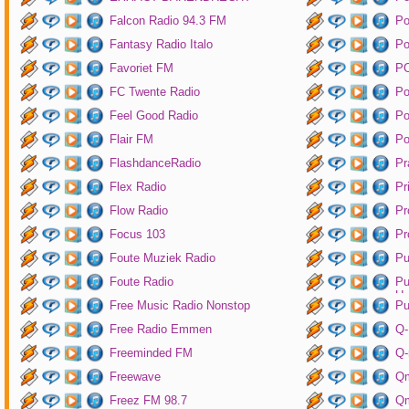
Falcon Radio 94.3 FM
Po
Fantasy Radio Italo
P
Favoriet FM
P
FC Twente Radio
Po
Feel Good Radio
Po
Flair FM
Po
FlashdanceRadio
Pr
Flex Radio
Pr
Flow Radio
Pr
Focus 103
Pr
Foute Muziek Radio
Pu
Foute Radio
Pu
Un
Free Music Radio Nonstop
Pu
Free Radio Emmen
Q-
Freeminded FM
Q-
Freewave
Q
Freez FM 98.7
Qm