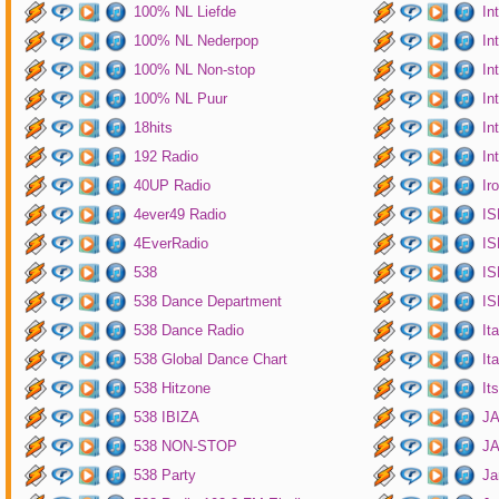
100% NL Liefde
In
100% NL Nederpop
In
100% NL Non-stop
In
100% NL Puur
In
18hits
In
192 Radio
In
40UP Radio
Ir
4ever49 Radio
IS
4EverRadio
IS
538
IS
538 Dance Department
IS
538 Dance Radio
It
538 Global Dance Chart
It
538 Hitzone
It
538 IBIZA
JA
538 NON-STOP
J
538 Party
Ja