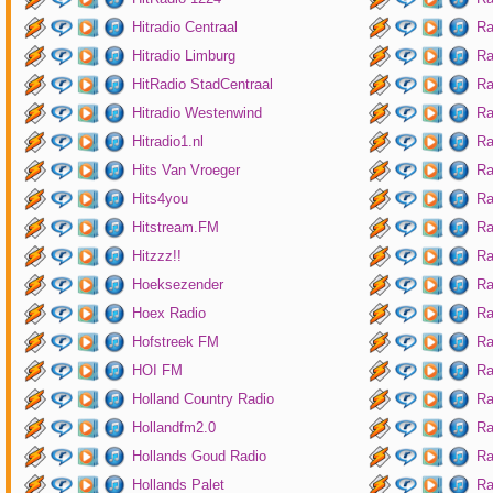
Hitradio Centraal
Ra
Hitradio Limburg
Ra
HitRadio StadCentraal
Ra
Hitradio Westenwind
Ra
Hitradio1.nl
Ra
Hits Van Vroeger
Ra
Hits4you
Ra
Hitstream.FM
Ra
Hitzzz!!
Ra
Hoeksezender
Ra
Hoex Radio
Ra
Hofstreek FM
Ra
HOI FM
Ra
Holland Country Radio
Ra
Hollandfm2.0
Ra
Hollands Goud Radio
Ra
Hollands Palet
Ra