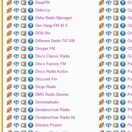
DeepFM
On
Delecica
Op
Delta Radio Nijmegen
Op
Den Haag FM 92.0
Op
DFM Rtv
Or
Different Radio 747 AM
O
Dinxper FM
OS
Disco Classic Radio
Ou
Disco Factory FM
Pa
Disco Radio Action
Pa
Disconet Fm
Pa
Dizgo Radio
Pa
DMG Radio Deurne
Pe
Domstadradio
Pi
Donderschoer Radio
Pi
Donderschoer Radio NL
Pi
Drentse Piraten
Pi