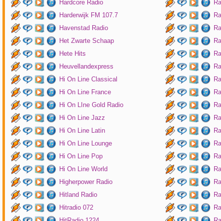
Hardcore Radio
Ra
Harderwijk FM 107.7
Ra
Havenstad Radio
Ra
Het Zwarte Schaap
Ra
Hete Hits
Ra
Heuvellandexpress
Ra
Hi On Line Classical
Ra
Hi On Line France
Ra
Hi On LIne Gold Radio
Ra
Hi On Line Jazz
Ra
Hi On Line Latin
Ra
Hi On Line Lounge
Ra
Hi On Line Pop
Ra
Hi On Line World
Ra
Higherpower Radio
Ra
Hitland Radio
Ra
Hitradio 072
Ra
HitRadio 1224
Ra