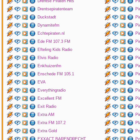
Drentse Piraten Hits
Pi
Drentsepiratenteam
Pi
Duckstadt
Pi
Dynamitefm
Pi
Echtepiraten.nl
Pi
Ede FM 107.3 FM
Pi
Efteling Kids Radio
Pi
Elvis Radio
Pi
Enkhuizenfm
Pi
Enschede FM 105.1
Pi
EVA
Pi
Everythingradio
Pi
Excellent FM
Pi
Exit Radio
Pi
Extra AM
Pi
Extra FM 107.2
Pl
Extra Gold
P
EXXACT BARENDRECHT
Po