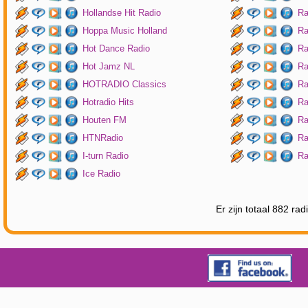
Hollandse Hit Radio
Ra
Hoppa Music Holland
Ra
Hot Dance Radio
Ra
Hot Jamz NL
Ra
HOTRADIO Classics
Ra
Hotradio Hits
Ra
Houten FM
Ra
HTNRadio
Ra
I-turn Radio
Ra
Ice Radio
Er zijn totaal 882 ra