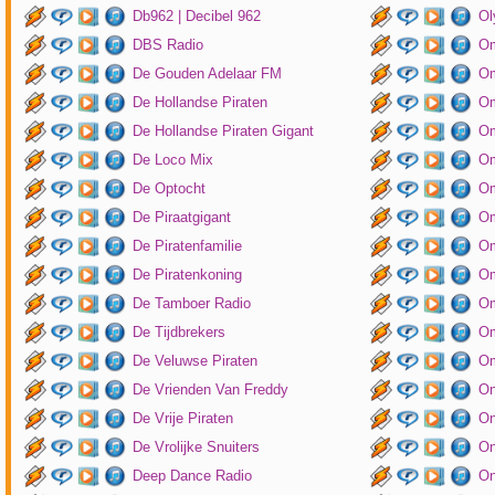
Db962 | Decibel 962
Ol
DBS Radio
Om
De Gouden Adelaar FM
Om
De Hollandse Piraten
Om
De Hollandse Piraten Gigant
Om
De Loco Mix
Om
De Optocht
Om
De Piraatgigant
Om
De Piratenfamilie
Om
De Piratenkoning
Om
De Tamboer Radio
Om
De Tijdbrekers
Om
De Veluwse Piraten
Om
De Vrienden Van Freddy
On
De Vrije Piraten
On
De Vrolijke Snuiters
On
Deep Dance Radio
On