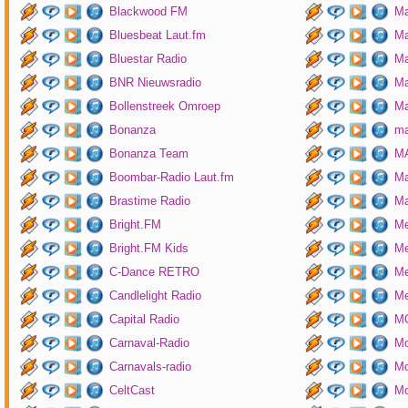
Blackwood FM
Ma
Bluesbeat Laut.fm
Ma
Bluestar Radio
M
BNR Nieuwsradio
Ma
Bollenstreek Omroep
Ma
Bonanza
ma
Bonanza Team
MA
Boombar-Radio Laut.fm
M
Brastime Radio
Ma
Bright.FM
Me
Bright.FM Kids
Me
C-Dance RETRO
Me
Candlelight Radio
Me
Capital Radio
M
Carnaval-Radio
Mo
Carnavals-radio
Mo
CeltCast
Mo