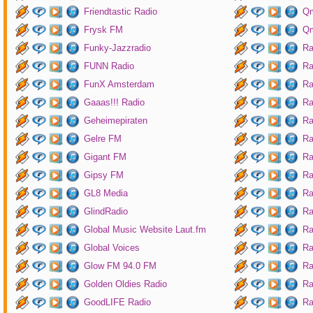
Friendtastic Radio
Qm
Frysk FM
Qm
Funky-Jazzradio
Ra
FUNN Radio
Ra
FunX Amsterdam
Ra
Gaaas!!! Radio
Ra
Geheimepiraten
Ra
Gelre FM
Ra
Gigant FM
Ra
Gipsy FM
Ra
GL8 Media
Ra
GlindRadio
Ra
Global Music Website Laut.fm
Ra
Global Voices
Ra
Glow FM 94.0 FM
Ra
Golden Oldies Radio
Ra
GoodLIFE Radio
Ra