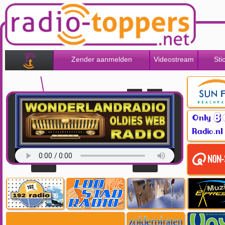
Zender aanmelden
Videostream
Sti