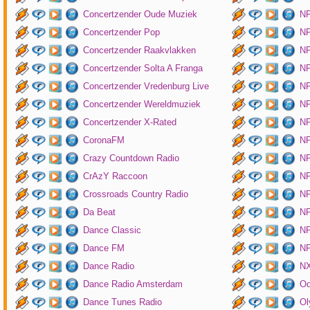
Concertzender Oude Muziek
N
Concertzender Pop
NP
Concertzender Raakvlakken
NP
Concertzender Solta A Franga
NP
Concertzender Vredenburg Live
N
Concertzender Wereldmuziek
N
Concertzender X-Rated
NP
CoronaFM
N
Crazy Countdown Radio
NP
CrAzY Raccoon
NP
Crossroads Country Radio
NP
Da Beat
NP
Dance Classic
NP
Dance FM
NP
Dance Radio
NX
Dance Radio Amsterdam
O
Dance Tunes Radio
Ol