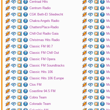
Centraal Hits
Mu
Centrum Radio
Mu
CGK Beth-El Sliedrecht
Mu
Chakra Angels Radio
Mu
ChattersPlace-Radio
Mu
Chill-Out Radio Gaia
Mu
Christmas Hits Radio
Mu
Classic FM 90.7
Mu
Classic FM Chill Out
Mu
Classic FM Opera
Mu
Classic FM Soundtracks
Mu
Classic Hits 106
Mu
Classic Hits 106 Europe
Mu
Clos FM
Mu
Coastline 94.5 FM
Mu
Cobra Team
Ne
Colorado Team
Ne