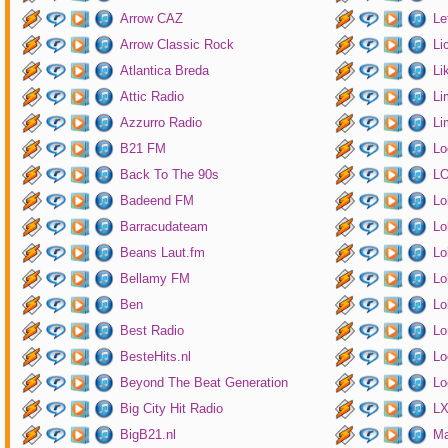
Arrow CAZ
Le
Arrow Classic Rock
Li
Atlantica Breda
Li
Attic Radio
Li
Azzurro Radio
Li
B21 FM
Lo
Back To The 90s
LO
Badeend FM
Lo
Barracudateam
Lo
Beans Laut.fm
Lo
Bellamy FM
Lo
Ben
Lo
Best Radio
Lo
BesteHits.nl
Lo
Beyond The Beat Generation
Lo
Big City Hit Radio
LX
BigB21.nl
Ma