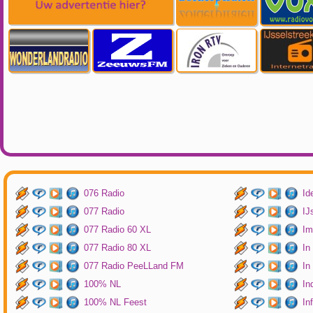
076 Radio
Id
077 Radio
IJ
077 Radio 60 XL
Im
077 Radio 80 XL
In
077 Radio PeeLLand FM
In
100% NL
In
100% NL Feest
In