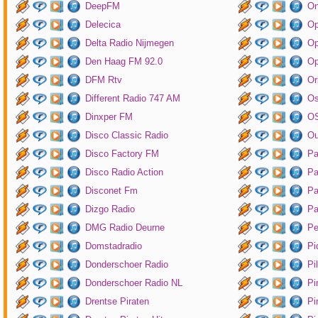
DeepFM
On
Delecica
Op
Delta Radio Nijmegen
Op
Den Haag FM 92.0
Op
DFM Rtv
Or
Different Radio 747 AM
O
Dinxper FM
OS
Disco Classic Radio
Ou
Disco Factory FM
Pa
Disco Radio Action
Pa
Disconet Fm
Pa
Dizgo Radio
Pa
DMG Radio Deurne
Pe
Domstadradio
Pi
Donderschoer Radio
Pi
Donderschoer Radio NL
Pi
Drentse Piraten
Pi