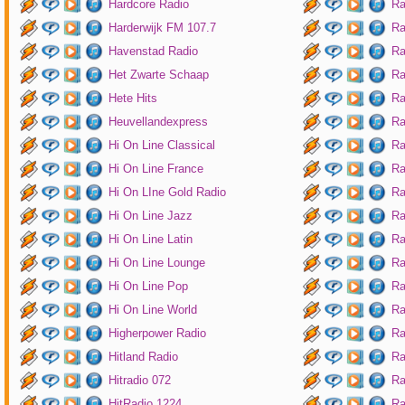
Hardcore Radio
Ra
Harderwijk FM 107.7
Ra
Havenstad Radio
Ra
Het Zwarte Schaap
Ra
Hete Hits
Ra
Heuvellandexpress
Ra
Hi On Line Classical
Ra
Hi On Line France
Ra
Hi On LIne Gold Radio
Ra
Hi On Line Jazz
Ra
Hi On Line Latin
Ra
Hi On Line Lounge
Ra
Hi On Line Pop
Ra
Hi On Line World
Ra
Higherpower Radio
Ra
Hitland Radio
Ra
Hitradio 072
Ra
HitRadio 1224
Ra