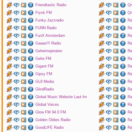
Friendtastic Radio
Qm
Frysk FM
Qm
Funky-Jazzradio
Ra
FUNN Radio
Ra
FunX Amsterdam
Ra
Gaaas!!! Radio
Ra
Geheimepiraten
Ra
Gelre FM
Ra
Gigant FM
Ra
Gipsy FM
Ra
GL8 Media
Ra
GlindRadio
Ra
Global Music Website Laut.fm
Ra
Global Voices
Ra
Glow FM 94.0 FM
Ra
Golden Oldies Radio
Ra
GoodLIFE Radio
Ra