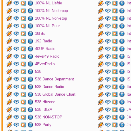
100% NL Liefde
In
100% NL Nederpop
In
100% NL Non-stop
In
100% NL Puur
In
18hits
In
192 Radio
In
40UP Radio
Ir
4ever49 Radio
IS
4EverRadio
IS
538
IS
538 Dance Department
IS
538 Dance Radio
It
538 Global Dance Chart
It
538 Hitzone
It
538 IBIZA
JA
538 NON-STOP
J
538 Party
Ja