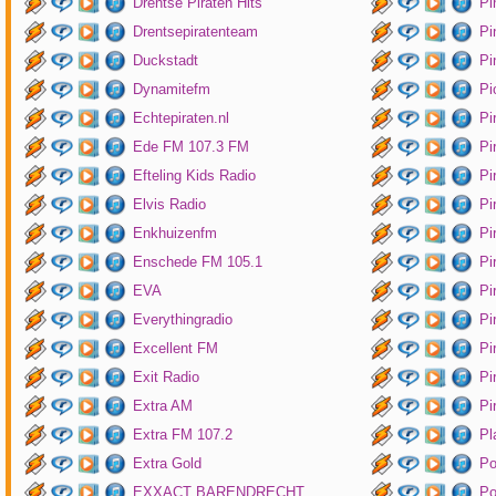
Drentse Piraten Hits
Pi
Drentsepiratenteam
Pi
Duckstadt
Pi
Dynamitefm
Pi
Echtepiraten.nl
Pi
Ede FM 107.3 FM
Pi
Efteling Kids Radio
Pi
Elvis Radio
Pi
Enkhuizenfm
Pi
Enschede FM 105.1
Pi
EVA
Pi
Everythingradio
Pi
Excellent FM
Pi
Exit Radio
Pi
Extra AM
Pi
Extra FM 107.2
Pl
Extra Gold
P
EXXACT BARENDRECHT
Po