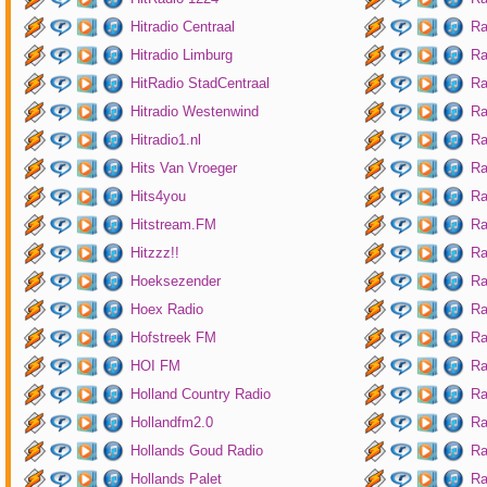
Hitradio Centraal
Ra
Hitradio Limburg
Ra
HitRadio StadCentraal
Ra
Hitradio Westenwind
Ra
Hitradio1.nl
Ra
Hits Van Vroeger
Ra
Hits4you
Ra
Hitstream.FM
Ra
Hitzzz!!
Ra
Hoeksezender
Ra
Hoex Radio
Ra
Hofstreek FM
Ra
HOI FM
Ra
Holland Country Radio
Ra
Hollandfm2.0
Ra
Hollands Goud Radio
Ra
Hollands Palet
Ra