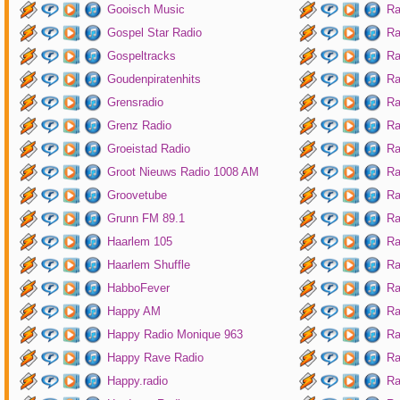
Gooisch Music
Ra
Gospel Star Radio
Ra
Gospeltracks
Ra
Goudenpiratenhits
Ra
Grensradio
Ra
Grenz Radio
Ra
Groeistad Radio
Ra
Groot Nieuws Radio 1008 AM
Ra
Groovetube
Ra
Grunn FM 89.1
Ra
Haarlem 105
Ra
Haarlem Shuffle
Ra
HabboFever
Ra
Happy AM
Ra
Happy Radio Monique 963
Ra
Happy Rave Radio
Ra
Happy.radio
Ra