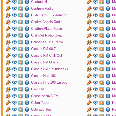
Centraal Hits
Mu
Centrum Radio
Mu
CGK Beth-El Sliedrecht
Mu
Chakra Angels Radio
Mu
ChattersPlace-Radio
Mu
Chill-Out Radio Gaia
Mu
Christmas Hits Radio
Mu
Classic FM 90.7
Mu
Classic FM Chill Out
Mu
Classic FM Opera
Mu
Classic FM Soundtracks
Mu
Classic Hits 106
Mu
Classic Hits 106 Europe
Mu
Clos FM
Mu
Coastline 94.5 FM
Mu
Cobra Team
Ne
Colorado Team
Ne