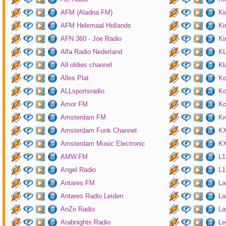
AFM (Aladna FM)
Ki
AFM Helemaal Hollands
Ki
AFN 360 - Joe Radio
Ki
Alfa Radio Nederland
K
All oldies channel
Kl
Alles Plat
Ko
ALLsportsradio
Ko
Amor FM
Ko
Amsterdam FM
Kr
Amsterdam Funk Channel
KX
Amsterdam Music Electronic
KX
AMW.FM
L1
Angel Radio
L1
Antares FM
La
Antares Radio Leiden
La
AnZo Radio
La
Arabnights Radio
Le