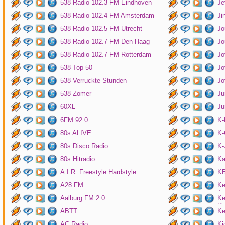
538 Radio 102.3 FM Eindhoven
Je
538 Radio 102.4 FM Amsterdam
Ji
538 Radio 102.5 FM Utrecht
Jo
538 Radio 102.7 FM Den Haag
Jo
538 Radio 102.7 FM Rotterdam
Jo
538 Top 50
Jo
538 Verruckte Stunden
Jo
538 Zomer
Ju
60XL
Ju
6FM 92.0
K
80s ALIVE
K-
80s Disco Radio
K
80s Hitradio
Ka
A.I.R. Freestyle Hardstyle
KB
A28 FM
Ke
Am
Aalburg FM 2.0
Ke
Ro
ABTT
Ke
AC Radio
Ki