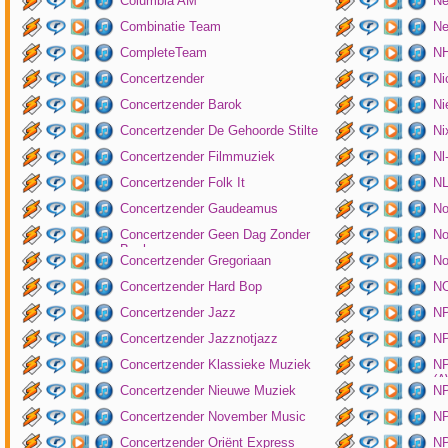
Columbia AM
Ne
Combinatie Team
Ne
CompleteTeam
NH
Concertzender
Ni
Concertzender Barok
Ni
Concertzender De Gehoorde Stilte
N
Concertzender Filmmuziek
Nl
Concertzender Folk It
N
Concertzender Gaudeamus
No
Concertzender Geen Dag Zonder
No
Bach
Concertzender Gregoriaan
No
Concertzender Hard Bop
N
Concertzender Jazz
N
Concertzender Jazznotjazz
NP
Concertzender Klassieke Muziek
NP
(
Concertzender Nieuwe Muziek
N
Concertzender November Music
NP
Concertzender Oriënt Express
NP