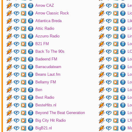
Arrow CAZ
Le
Arrow Classic Rock
Li
Atlantica Breda
Li
Attic Radio
Li
Azzurro Radio
Li
B21 FM
Lo
Back To The 90s
LO
Badeend FM
Lo
Barracudateam
Lo
Beans Laut.fm
Lo
Bellamy FM
Lo
Ben
Lo
Best Radio
Lo
BesteHits.nl
Lo
Beyond The Beat Generation
Lo
Big City Hit Radio
LX
BigB21.nl
Ma