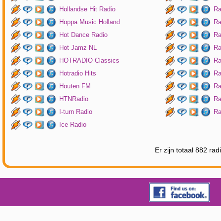
Hollandse Hit Radio
Ra
Hoppa Music Holland
Ra
Hot Dance Radio
Ra
Hot Jamz NL
Ra
HOTRADIO Classics
Ra
Hotradio Hits
Ra
Houten FM
Ra
HTNRadio
Ra
I-turn Radio
Ra
Ice Radio
Er zijn totaal 882 ra