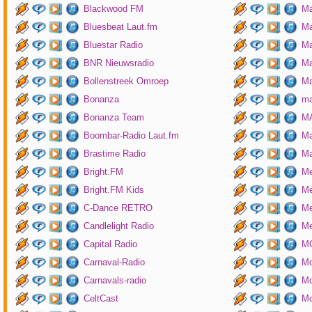
Blackwood FM
Ma
Bluesbeat Laut.fm
Ma
Bluestar Radio
M
BNR Nieuwsradio
Ma
Bollenstreek Omroep
Ma
Bonanza
ma
Bonanza Team
MA
Boombar-Radio Laut.fm
M
Brastime Radio
Ma
Bright.FM
Me
Bright.FM Kids
Me
C-Dance RETRO
Me
Candlelight Radio
Me
Capital Radio
M
Carnaval-Radio
Mo
Carnavals-radio
Mo
CeltCast
Mo