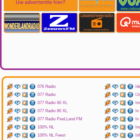
076 Radio
Id
077 Radio
IJ
077 Radio 60 XL
Im
077 Radio 80 XL
In
077 Radio PeeLLand FM
In
100% NL
In
100% NL Feest
In