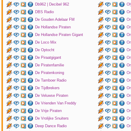
Db962 | Decibel 962
Ol
DBS Radio
Om
De Gouden Adelaar FM
Om
De Hollandse Piraten
Om
De Hollandse Piraten Gigant
Om
De Loco Mix
Om
De Optocht
Om
De Piraatgigant
Om
De Piratenfamilie
Om
De Piratenkoning
Om
De Tamboer Radio
Om
De Tijdbrekers
Om
De Veluwse Piraten
Om
De Vrienden Van Freddy
On
De Vrije Piraten
On
De Vrolijke Snuiters
On
Deep Dance Radio
On