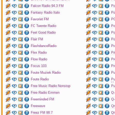
Falcon Radio 94.3 FM
Po
Fantasy Radio Italo
P
Favoriet FM
P
FC Twente Radio
Po
Feel Good Radio
Po
Flair FM
Po
FlashdanceRadio
Pr
Flex Radio
Pr
Flow Radio
Pr
Focus 103
Pr
Foute Muziek Radio
Pu
Foute Radio
Pu
Un
Free Music Radio Nonstop
Pu
Free Radio Emmen
Q-
Freeminded FM
Q-
Freewave
Q
Freez FM 98.7
Qm