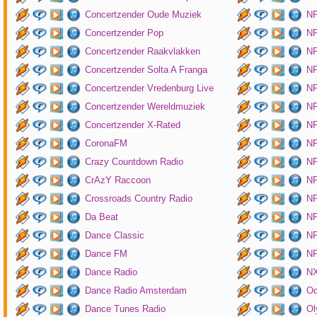
Concertzender Oude Muziek
N
Concertzender Pop
NP
Concertzender Raakvlakken
NP
Concertzender Solta A Franga
NP
Concertzender Vredenburg Live
N
Concertzender Wereldmuziek
N
Concertzender X-Rated
NP
CoronaFM
N
Crazy Countdown Radio
NP
CrAzY Raccoon
NP
Crossroads Country Radio
NP
Da Beat
NP
Dance Classic
NP
Dance FM
NP
Dance Radio
NX
Dance Radio Amsterdam
O
Dance Tunes Radio
Ol