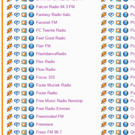
Falcon Radio 94.3 FM
Po
Fantasy Radio Italo
P
Favoriet FM
P
FC Twente Radio
Po
Feel Good Radio
Po
Flair FM
Po
FlashdanceRadio
Pr
Flex Radio
Pr
Flow Radio
Pr
Focus 103
Pr
Foute Muziek Radio
Pu
Foute Radio
Pu
Un
Free Music Radio Nonstop
Pu
Free Radio Emmen
Q-
Freeminded FM
Q-
Freewave
Q
Freez FM 98.7
Qm