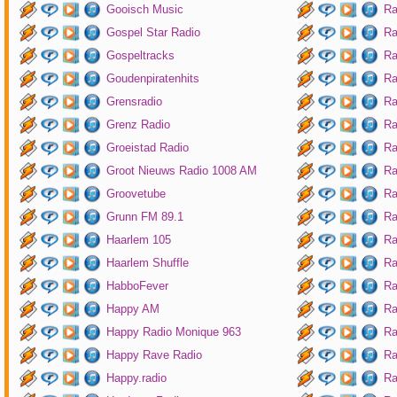
Gooisch Music
Ra
Gospel Star Radio
Ra
Gospeltracks
Ra
Goudenpiratenhits
Ra
Grensradio
Ra
Grenz Radio
Ra
Groeistad Radio
Ra
Groot Nieuws Radio 1008 AM
Ra
Groovetube
Ra
Grunn FM 89.1
Ra
Haarlem 105
Ra
Haarlem Shuffle
Ra
HabboFever
Ra
Happy AM
Ra
Happy Radio Monique 963
Ra
Happy Rave Radio
Ra
Happy.radio
Ra