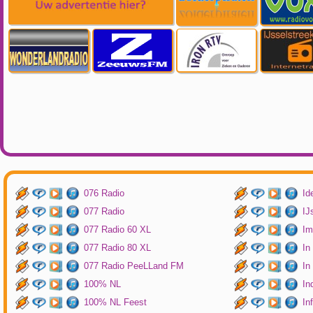
076 Radio
Id
077 Radio
IJ
077 Radio 60 XL
Im
077 Radio 80 XL
In
077 Radio PeeLLand FM
In
100% NL
In
100% NL Feest
In