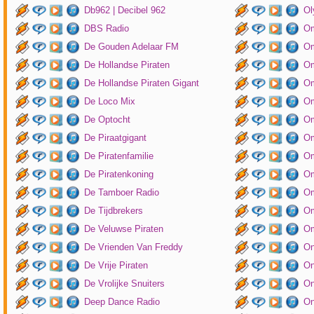
Db962 | Decibel 962
Ol
DBS Radio
Om
De Gouden Adelaar FM
Om
De Hollandse Piraten
Om
De Hollandse Piraten Gigant
Om
De Loco Mix
Om
De Optocht
Om
De Piraatgigant
Om
De Piratenfamilie
Om
De Piratenkoning
Om
De Tamboer Radio
Om
De Tijdbrekers
Om
De Veluwse Piraten
Om
De Vrienden Van Freddy
On
De Vrije Piraten
On
De Vrolijke Snuiters
On
Deep Dance Radio
On