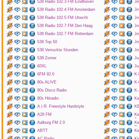
538 Radio 102.3 FM Eindhoven
Je
538 Radio 102.4 FM Amsterdam
Ji
538 Radio 102.5 FM Utrecht
Jo
538 Radio 102.7 FM Den Haag
Jo
538 Radio 102.7 FM Rotterdam
Jo
538 Top 50
Jo
538 Verruckte Stunden
Jo
538 Zomer
Ju
60XL
Ju
6FM 92.0
K
80s ALIVE
K-
80s Disco Radio
K
80s Hitradio
Ka
A.I.R. Freestyle Hardstyle
KB
A28 FM
Ke
Am
Aalburg FM 2.0
Ke
Ro
ABTT
Ke
AC Radio
Ki