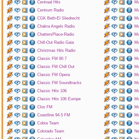
Centraal Hits
Mu
Centrum Radio
Mu
CGK Beth-El Sliedrecht
Mu
Chakra Angels Radio
Mu
ChattersPlace-Radio
Mu
Chill-Out Radio Gaia
Mu
Christmas Hits Radio
Mu
Classic FM 90.7
Mu
Classic FM Chill Out
Mu
Classic FM Opera
Mu
Classic FM Soundtracks
Mu
Classic Hits 106
Mu
Classic Hits 106 Europe
Mu
Clos FM
Mu
Coastline 94.5 FM
Mu
Cobra Team
Ne
Colorado Team
Ne