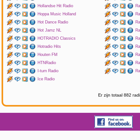
Hollandse Hit Radio
Ra
Hoppa Music Holland
Ra
Hot Dance Radio
Ra
Hot Jamz NL
Ra
HOTRADIO Classics
Ra
Hotradio Hits
Ra
Houten FM
Ra
HTNRadio
Ra
I-turn Radio
Ra
Ice Radio
Er zijn totaal 882 ra