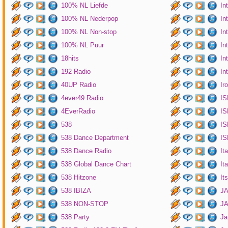
100% NL Liefde
In
100% NL Nederpop
In
100% NL Non-stop
In
100% NL Puur
In
18hits
In
192 Radio
In
40UP Radio
Ir
4ever49 Radio
IS
4EverRadio
IS
538
IS
538 Dance Department
IS
538 Dance Radio
It
538 Global Dance Chart
It
538 Hitzone
It
538 IBIZA
JA
538 NON-STOP
J
538 Party
Ja