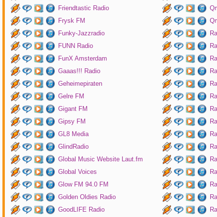
Friendtastic Radio
Qm
Frysk FM
Qm
Funky-Jazzradio
Ra
FUNN Radio
Ra
FunX Amsterdam
Ra
Gaaas!!! Radio
Ra
Geheimepiraten
Ra
Gelre FM
Ra
Gigant FM
Ra
Gipsy FM
Ra
GL8 Media
Ra
GlindRadio
Ra
Global Music Website Laut.fm
Ra
Global Voices
Ra
Glow FM 94.0 FM
Ra
Golden Oldies Radio
Ra
GoodLIFE Radio
Ra