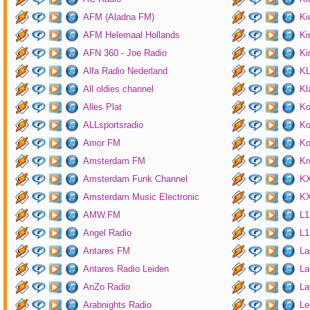
AFM (Aladna FM)
Ki
AFM Helemaal Hollands
Ki
AFN 360 - Joe Radio
Ki
Alfa Radio Nederland
K
All oldies channel
Kl
Alles Plat
Ko
ALLsportsradio
Ko
Amor FM
Ko
Amsterdam FM
Kr
Amsterdam Funk Channel
KX
Amsterdam Music Electronic
KX
AMW.FM
L1
Angel Radio
L1
Antares FM
La
Antares Radio Leiden
La
AnZo Radio
La
Arabnights Radio
Le