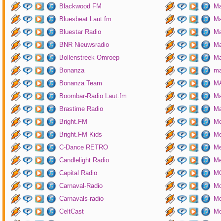
Blackwood FM
Ma
Bluesbeat Laut.fm
Ma
Bluestar Radio
M
BNR Nieuwsradio
Ma
Bollenstreek Omroep
Ma
Bonanza
ma
Bonanza Team
MA
Boombar-Radio Laut.fm
M
Brastime Radio
Ma
Bright.FM
Me
Bright.FM Kids
Me
C-Dance RETRO
Me
Candlelight Radio
Me
Capital Radio
M
Carnaval-Radio
Mo
Carnavals-radio
Mo
CeltCast
Mo