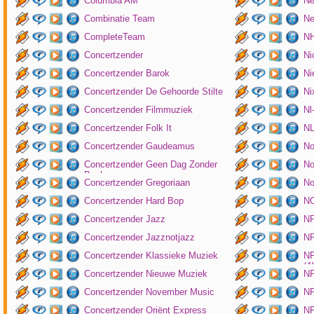
Columbia AM
Ne
Combinatie Team
Ne
CompleteTeam
NH
Concertzender
Ni
Concertzender Barok
Ni
Concertzender De Gehoorde Stilte
N
Concertzender Filmmuziek
Nl
Concertzender Folk It
N
Concertzender Gaudeamus
No
Concertzender Geen Dag Zonder
No
Bach
Concertzender Gregoriaan
No
Concertzender Hard Bop
N
Concertzender Jazz
N
Concertzender Jazznotjazz
NP
Concertzender Klassieke Muziek
NP
(
Concertzender Nieuwe Muziek
N
Concertzender November Music
NP
Concertzender Oriënt Express
NP