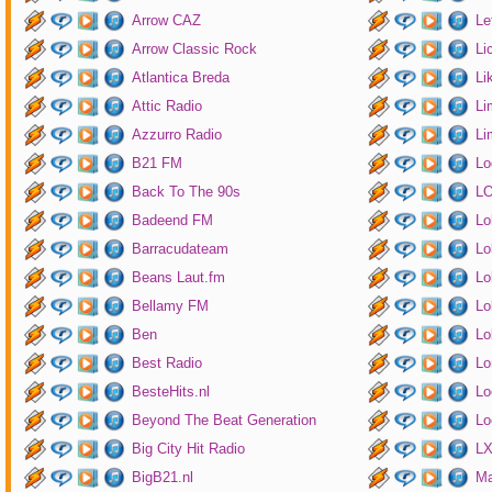
Arrow CAZ
Le
Arrow Classic Rock
Li
Atlantica Breda
Li
Attic Radio
Li
Azzurro Radio
Li
B21 FM
Lo
Back To The 90s
LO
Badeend FM
Lo
Barracudateam
Lo
Beans Laut.fm
Lo
Bellamy FM
Lo
Ben
Lo
Best Radio
Lo
BesteHits.nl
Lo
Beyond The Beat Generation
Lo
Big City Hit Radio
LX
BigB21.nl
Ma