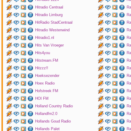
Hitradio Centraal
Ra
Hitradio Limburg
Ra
HitRadio StadCentraal
Ra
Hitradio Westenwind
Ra
Hitradio1.nl
Ra
Hits Van Vroeger
Ra
Hits4you
Ra
Hitstream.FM
Ra
Hitzzz!!
Ra
Hoeksezender
Ra
Hoex Radio
Ra
Hofstreek FM
Ra
HOI FM
Ra
Holland Country Radio
Ra
Hollandfm2.0
Ra
Hollands Goud Radio
Ra
Hollands Palet
Ra