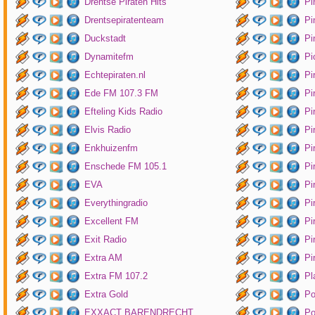
Drentse Piraten Hits
Pi
Drentsepiratenteam
Pi
Duckstadt
Pi
Dynamitefm
Pi
Echtepiraten.nl
Pi
Ede FM 107.3 FM
Pi
Efteling Kids Radio
Pi
Elvis Radio
Pi
Enkhuizenfm
Pi
Enschede FM 105.1
Pi
EVA
Pi
Everythingradio
Pi
Excellent FM
Pi
Exit Radio
Pi
Extra AM
Pi
Extra FM 107.2
Pl
Extra Gold
P
EXXACT BARENDRECHT
Po