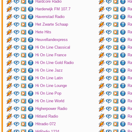
Hardcore Radio
Ra
Harderwijk FM 107.7
Ra
Havenstad Radio
Ra
Het Zwarte Schaap
Ra
Hete Hits
Ra
Heuvellandexpress
Ra
Hi On Line Classical
Ra
Hi On Line France
Ra
Hi On LIne Gold Radio
Ra
Hi On Line Jazz
Ra
Hi On Line Latin
Ra
Hi On Line Lounge
Ra
Hi On Line Pop
Ra
Hi On Line World
Ra
Higherpower Radio
Ra
Hitland Radio
Ra
Hitradio 072
Ra
HitRadio 1224
Ra