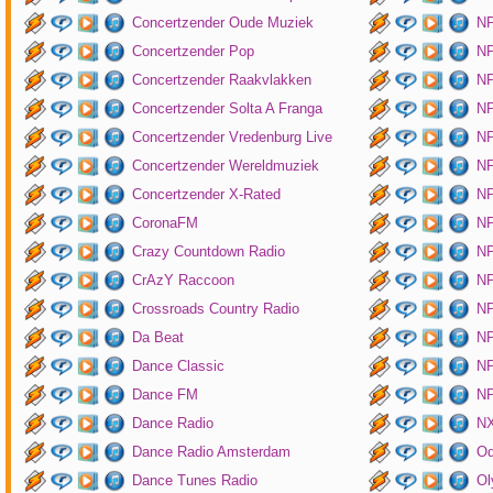
Concertzender Oude Muziek
N
Concertzender Pop
NP
Concertzender Raakvlakken
NP
Concertzender Solta A Franga
NP
Concertzender Vredenburg Live
N
Concertzender Wereldmuziek
N
Concertzender X-Rated
NP
CoronaFM
N
Crazy Countdown Radio
NP
CrAzY Raccoon
NP
Crossroads Country Radio
NP
Da Beat
NP
Dance Classic
NP
Dance FM
NP
Dance Radio
NX
Dance Radio Amsterdam
O
Dance Tunes Radio
Ol