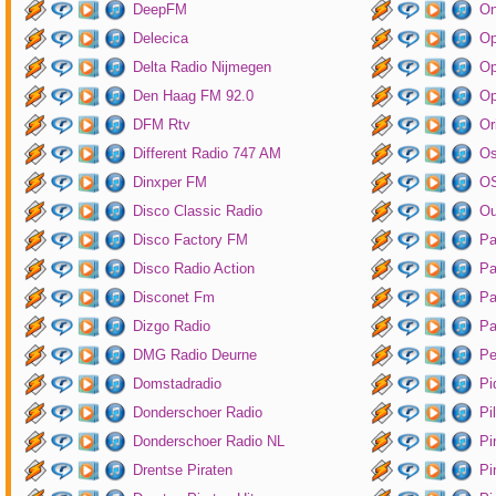
DeepFM
On
Delecica
Op
Delta Radio Nijmegen
Op
Den Haag FM 92.0
Op
DFM Rtv
Or
Different Radio 747 AM
O
Dinxper FM
OS
Disco Classic Radio
Ou
Disco Factory FM
Pa
Disco Radio Action
Pa
Disconet Fm
Pa
Dizgo Radio
Pa
DMG Radio Deurne
Pe
Domstadradio
Pi
Donderschoer Radio
Pi
Donderschoer Radio NL
Pi
Drentse Piraten
Pi