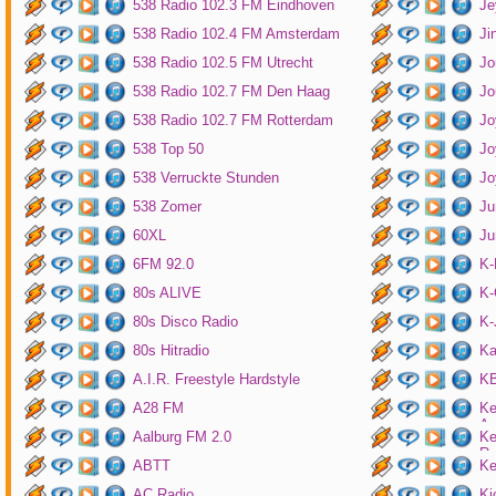
538 Radio 102.3 FM Eindhoven
Je
538 Radio 102.4 FM Amsterdam
Ji
538 Radio 102.5 FM Utrecht
Jo
538 Radio 102.7 FM Den Haag
Jo
538 Radio 102.7 FM Rotterdam
Jo
538 Top 50
Jo
538 Verruckte Stunden
Jo
538 Zomer
Ju
60XL
Ju
6FM 92.0
K
80s ALIVE
K-
80s Disco Radio
K
80s Hitradio
Ka
A.I.R. Freestyle Hardstyle
KB
A28 FM
Ke
Am
Aalburg FM 2.0
Ke
Ro
ABTT
Ke
AC Radio
Ki