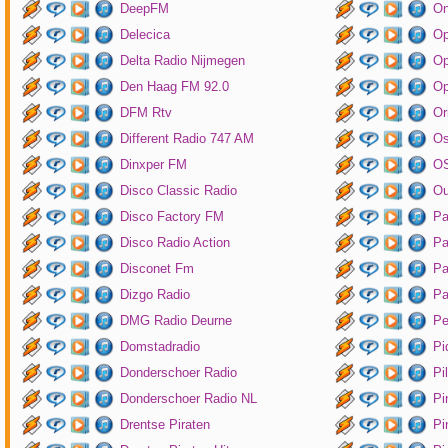
DeepFM
On
Delecica
Op
Delta Radio Nijmegen
Op
Den Haag FM 92.0
Op
DFM Rtv
Or
Different Radio 747 AM
O
Dinxper FM
OS
Disco Classic Radio
Ou
Disco Factory FM
Pa
Disco Radio Action
Pa
Disconet Fm
Pa
Dizgo Radio
Pa
DMG Radio Deurne
Pe
Domstadradio
Pi
Donderschoer Radio
Pi
Donderschoer Radio NL
Pi
Drentse Piraten
Pi