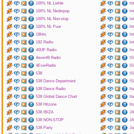
100% NL Liefde
In
100% NL Nederpop
In
100% NL Non-stop
In
100% NL Puur
In
18hits
In
192 Radio
In
40UP Radio
Ir
4ever49 Radio
IS
4EverRadio
IS
538
IS
538 Dance Department
IS
538 Dance Radio
It
538 Global Dance Chart
It
538 Hitzone
It
538 IBIZA
JA
538 NON-STOP
J
538 Party
Ja