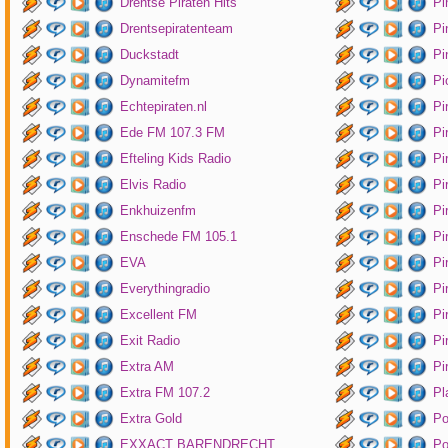
Drentse Piraten Hits
Pi
Drentsepiratenteam
Pi
Duckstadt
Pi
Dynamitefm
Pi
Echtepiraten.nl
Pi
Ede FM 107.3 FM
Pi
Efteling Kids Radio
Pi
Elvis Radio
Pi
Enkhuizenfm
Pi
Enschede FM 105.1
Pi
EVA
Pi
Everythingradio
Pi
Excellent FM
Pi
Exit Radio
Pi
Extra AM
Pi
Extra FM 107.2
Pl
Extra Gold
P
EXXACT BARENDRECHT
Po