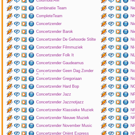
Columbia AM
Ne
Combinatie Team
Ne
CompleteTeam
NH
Concertzender
Ni
Concertzender Barok
Ni
Concertzender De Gehoorde Stilte
N
Concertzender Filmmuziek
Nl
Concertzender Folk It
N
Concertzender Gaudeamus
No
Concertzender Geen Dag Zonder
No
Bach
Concertzender Gregoriaan
No
Concertzender Hard Bop
N
Concertzender Jazz
N
Concertzender Jazznotjazz
NP
Concertzender Klassieke Muziek
NP
(
Concertzender Nieuwe Muziek
N
Concertzender November Music
NP
Concertzender Oriënt Express
NP