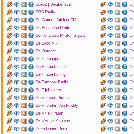
Db962 | Decibel 962
Ol
DBS Radio
Om
De Gouden Adelaar FM
Om
De Hollandse Piraten
Om
De Hollandse Piraten Gigant
Om
De Loco Mix
Om
De Optocht
Om
De Piraatgigant
Om
De Piratenfamilie
Om
De Piratenkoning
Om
De Tamboer Radio
Om
De Tijdbrekers
Om
De Veluwse Piraten
Om
De Vrienden Van Freddy
On
De Vrije Piraten
On
De Vrolijke Snuiters
On
Deep Dance Radio
On