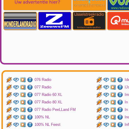
076 Radio
Id
077 Radio
IJ
077 Radio 60 XL
Im
077 Radio 80 XL
In
077 Radio PeeLLand FM
In
100% NL
In
100% NL Feest
In