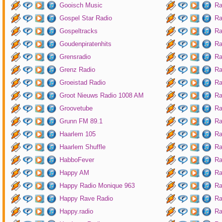
Gooisch Music
Ra
Gospel Star Radio
Ra
Gospeltracks
Ra
Goudenpiratenhits
Ra
Grensradio
Ra
Grenz Radio
Ra
Groeistad Radio
Ra
Groot Nieuws Radio 1008 AM
Ra
Groovetube
Ra
Grunn FM 89.1
Ra
Haarlem 105
Ra
Haarlem Shuffle
Ra
HabboFever
Ra
Happy AM
Ra
Happy Radio Monique 963
Ra
Happy Rave Radio
Ra
Happy.radio
Ra