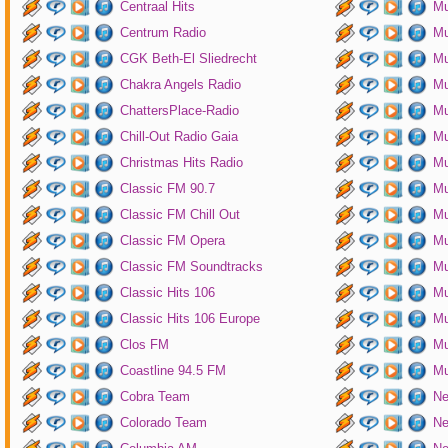
Centraal Hits
Mu
Centrum Radio
Mu
CGK Beth-El Sliedrecht
Mu
Chakra Angels Radio
Mu
ChattersPlace-Radio
Mu
Chill-Out Radio Gaia
Mu
Christmas Hits Radio
Mu
Classic FM 90.7
Mu
Classic FM Chill Out
Mu
Classic FM Opera
Mu
Classic FM Soundtracks
Mu
Classic Hits 106
Mu
Classic Hits 106 Europe
Mu
Clos FM
Mu
Coastline 94.5 FM
Mu
Cobra Team
Ne
Colorado Team
Ne