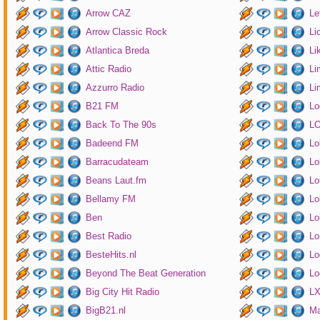
Arrow CAZ
Le
Arrow Classic Rock
Li
Atlantica Breda
Li
Attic Radio
Li
Azzurro Radio
Li
B21 FM
Lo
Back To The 90s
LO
Badeend FM
Lo
Barracudateam
Lo
Beans Laut.fm
Lo
Bellamy FM
Lo
Ben
Lo
Best Radio
Lo
BesteHits.nl
Lo
Beyond The Beat Generation
Lo
Big City Hit Radio
LX
BigB21.nl
Ma