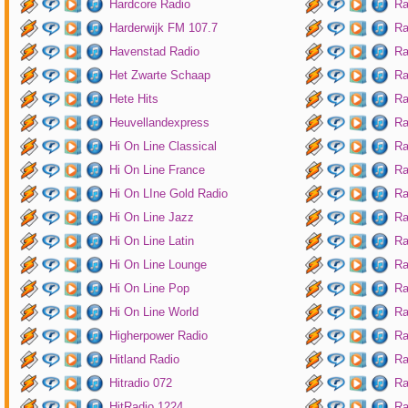
Hardcore Radio
Ra
Harderwijk FM 107.7
Ra
Havenstad Radio
Ra
Het Zwarte Schaap
Ra
Hete Hits
Ra
Heuvellandexpress
Ra
Hi On Line Classical
Ra
Hi On Line France
Ra
Hi On LIne Gold Radio
Ra
Hi On Line Jazz
Ra
Hi On Line Latin
Ra
Hi On Line Lounge
Ra
Hi On Line Pop
Ra
Hi On Line World
Ra
Higherpower Radio
Ra
Hitland Radio
Ra
Hitradio 072
Ra
HitRadio 1224
Ra