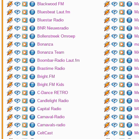
Blackwood FM
Ma
Bluesbeat Laut.fm
Ma
Bluestar Radio
M
BNR Nieuwsradio
Ma
Bollenstreek Omroep
Ma
Bonanza
ma
Bonanza Team
MA
Boombar-Radio Laut.fm
M
Brastime Radio
Ma
Bright.FM
Me
Bright.FM Kids
Me
C-Dance RETRO
Me
Candlelight Radio
Me
Capital Radio
M
Carnaval-Radio
Mo
Carnavals-radio
Mo
CeltCast
Mo