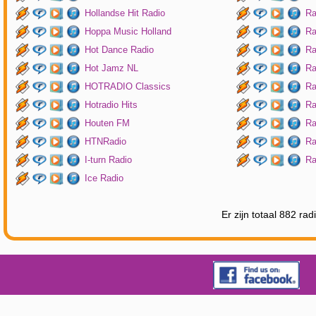
Hollandse Hit Radio
Ra
Hoppa Music Holland
Ra
Hot Dance Radio
Ra
Hot Jamz NL
Ra
HOTRADIO Classics
Ra
Hotradio Hits
Ra
Houten FM
Ra
HTNRadio
Ra
I-turn Radio
Ra
Ice Radio
Er zijn totaal 882 ra