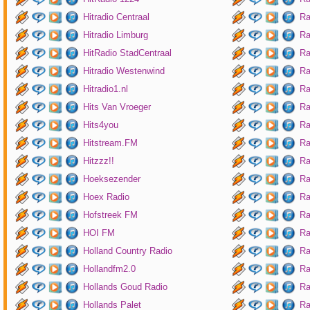
Hitradio Centraal
Ra
Hitradio Limburg
Ra
HitRadio StadCentraal
Ra
Hitradio Westenwind
Ra
Hitradio1.nl
Ra
Hits Van Vroeger
Ra
Hits4you
Ra
Hitstream.FM
Ra
Hitzzz!!
Ra
Hoeksezender
Ra
Hoex Radio
Ra
Hofstreek FM
Ra
HOI FM
Ra
Holland Country Radio
Ra
Hollandfm2.0
Ra
Hollands Goud Radio
Ra
Hollands Palet
Ra