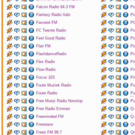
Falcon Radio 94.3 FM
Po
Fantasy Radio Italo
P
Favoriet FM
P
FC Twente Radio
Po
Feel Good Radio
Po
Flair FM
Po
FlashdanceRadio
Pr
Flex Radio
Pr
Flow Radio
Pr
Focus 103
Pr
Foute Muziek Radio
Pu
Foute Radio
Pu
Un
Free Music Radio Nonstop
Pu
Free Radio Emmen
Q-
Freeminded FM
Q-
Freewave
Q
Freez FM 98.7
Qm