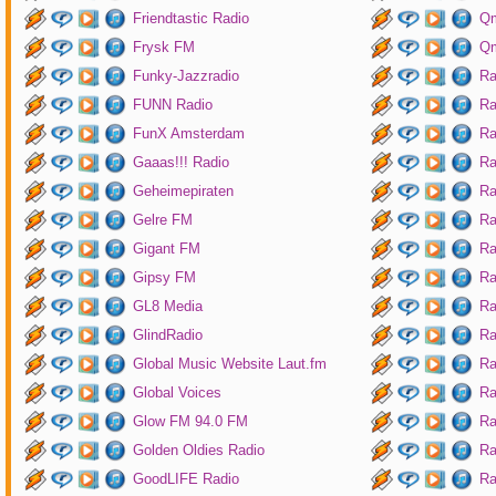
Friendtastic Radio
Qm
Frysk FM
Qm
Funky-Jazzradio
Ra
FUNN Radio
Ra
FunX Amsterdam
Ra
Gaaas!!! Radio
Ra
Geheimepiraten
Ra
Gelre FM
Ra
Gigant FM
Ra
Gipsy FM
Ra
GL8 Media
Ra
GlindRadio
Ra
Global Music Website Laut.fm
Ra
Global Voices
Ra
Glow FM 94.0 FM
Ra
Golden Oldies Radio
Ra
GoodLIFE Radio
Ra