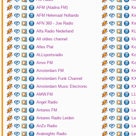
AFM (Aladna FM)
Ki
AFM Helemaal Hollands
Ki
AFN 360 - Joe Radio
Ki
Alfa Radio Nederland
K
All oldies channel
Kl
Alles Plat
Ko
ALLsportsradio
Ko
Amor FM
Ko
Amsterdam FM
Kr
Amsterdam Funk Channel
KX
Amsterdam Music Electronic
KX
AMW.FM
L1
Angel Radio
L1
Antares FM
La
Antares Radio Leiden
La
AnZo Radio
La
Arabnights Radio
Le