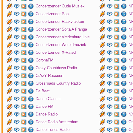
Concertzender Oude Muziek
N
Concertzender Pop
NP
Concertzender Raakvlakken
NP
Concertzender Solta A Franga
NP
Concertzender Vredenburg Live
N
Concertzender Wereldmuziek
N
Concertzender X-Rated
NP
CoronaFM
N
Crazy Countdown Radio
NP
CrAzY Raccoon
NP
Crossroads Country Radio
NP
Da Beat
NP
Dance Classic
NP
Dance FM
NP
Dance Radio
NX
Dance Radio Amsterdam
O
Dance Tunes Radio
Ol