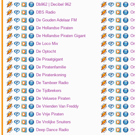
Db962 | Decibel 962
Ol
DBS Radio
Om
De Gouden Adelaar FM
Om
De Hollandse Piraten
Om
De Hollandse Piraten Gigant
Om
De Loco Mix
Om
De Optocht
Om
De Piraatgigant
Om
De Piratenfamilie
Om
De Piratenkoning
Om
De Tamboer Radio
Om
De Tijdbrekers
Om
De Veluwse Piraten
Om
De Vrienden Van Freddy
On
De Vrije Piraten
On
De Vrolijke Snuiters
On
Deep Dance Radio
On