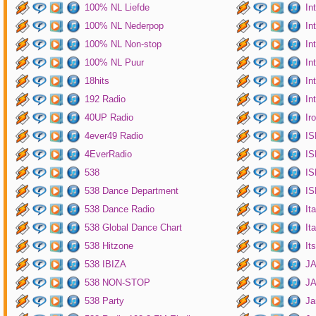
100% NL Liefde
In
100% NL Nederpop
In
100% NL Non-stop
In
100% NL Puur
In
18hits
In
192 Radio
In
40UP Radio
Ir
4ever49 Radio
IS
4EverRadio
IS
538
IS
538 Dance Department
IS
538 Dance Radio
It
538 Global Dance Chart
It
538 Hitzone
It
538 IBIZA
JA
538 NON-STOP
J
538 Party
Ja