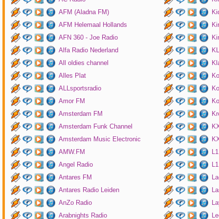
AFM (Aladna FM)
Ki
AFM Helemaal Hollands
Ki
AFN 360 - Joe Radio
Ki
Alfa Radio Nederland
K
All oldies channel
Kl
Alles Plat
Ko
ALLsportsradio
Ko
Amor FM
Ko
Amsterdam FM
Kr
Amsterdam Funk Channel
KX
Amsterdam Music Electronic
KX
AMW.FM
L1
Angel Radio
L1
Antares FM
La
Antares Radio Leiden
La
AnZo Radio
La
Arabnights Radio
Le