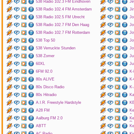
538 Radio 102.3 FM Eindhoven
Je
538 Radio 102.4 FM Amsterdam
Ji
538 Radio 102.5 FM Utrecht
Jo
538 Radio 102.7 FM Den Haag
Jo
538 Radio 102.7 FM Rotterdam
Jo
538 Top 50
Jo
538 Verruckte Stunden
Jo
538 Zomer
Ju
60XL
Ju
6FM 92.0
K
80s ALIVE
K-
80s Disco Radio
K
80s Hitradio
Ka
A.I.R. Freestyle Hardstyle
KB
A28 FM
Ke
Am
Aalburg FM 2.0
Ke
Ro
ABTT
Ke
AC Radio
Ki