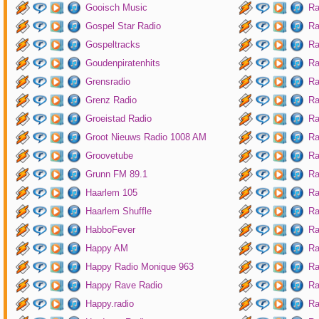
Gooisch Music
Ra
Gospel Star Radio
Ra
Gospeltracks
Ra
Goudenpiratenhits
Ra
Grensradio
Ra
Grenz Radio
Ra
Groeistad Radio
Ra
Groot Nieuws Radio 1008 AM
Ra
Groovetube
Ra
Grunn FM 89.1
Ra
Haarlem 105
Ra
Haarlem Shuffle
Ra
HabboFever
Ra
Happy AM
Ra
Happy Radio Monique 963
Ra
Happy Rave Radio
Ra
Happy.radio
Ra