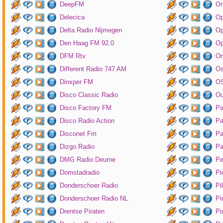
DeepFM
On
Delecica
Op
Delta Radio Nijmegen
Op
Den Haag FM 92.0
Op
DFM Rtv
Or
Different Radio 747 AM
O
Dinxper FM
OS
Disco Classic Radio
Ou
Disco Factory FM
Pa
Disco Radio Action
Pa
Disconet Fm
Pa
Dizgo Radio
Pa
DMG Radio Deurne
Pe
Domstadradio
Pi
Donderschoer Radio
Pi
Donderschoer Radio NL
Pi
Drentse Piraten
Pi