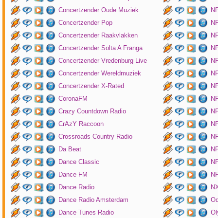
Concertzender Oude Muziek
N
Concertzender Pop
NP
Concertzender Raakvlakken
NP
Concertzender Solta A Franga
NP
Concertzender Vredenburg Live
N
Concertzender Wereldmuziek
N
Concertzender X-Rated
NP
CoronaFM
N
Crazy Countdown Radio
NP
CrAzY Raccoon
NP
Crossroads Country Radio
NP
Da Beat
NP
Dance Classic
NP
Dance FM
NP
Dance Radio
NX
Dance Radio Amsterdam
O
Dance Tunes Radio
Ol