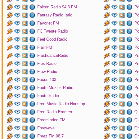
Falcon Radio 94.3 FM
Po
Fantasy Radio Italo
P
Favoriet FM
P
FC Twente Radio
Po
Feel Good Radio
Po
Flair FM
Po
FlashdanceRadio
Pr
Flex Radio
Pr
Flow Radio
Pr
Focus 103
Pr
Foute Muziek Radio
Pu
Foute Radio
Pu
Un
Free Music Radio Nonstop
Pu
Free Radio Emmen
Q-
Freeminded FM
Q-
Freewave
Q
Freez FM 98.7
Qm