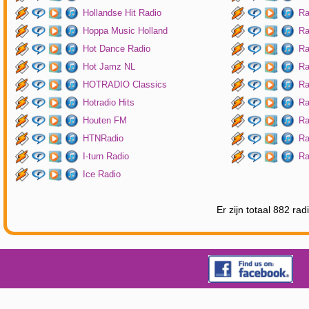
Hollandse Hit Radio
Ra
Hoppa Music Holland
Ra
Hot Dance Radio
Ra
Hot Jamz NL
Ra
HOTRADIO Classics
Ra
Hotradio Hits
Ra
Houten FM
Ra
HTNRadio
Ra
I-turn Radio
Ra
Ice Radio
Er zijn totaal 882 ra