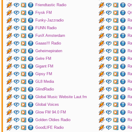
Friendtastic Radio
Qm
Frysk FM
Qm
Funky-Jazzradio
Ra
FUNN Radio
Ra
FunX Amsterdam
Ra
Gaaas!!! Radio
Ra
Geheimepiraten
Ra
Gelre FM
Ra
Gigant FM
Ra
Gipsy FM
Ra
GL8 Media
Ra
GlindRadio
Ra
Global Music Website Laut.fm
Ra
Global Voices
Ra
Glow FM 94.0 FM
Ra
Golden Oldies Radio
Ra
GoodLIFE Radio
Ra