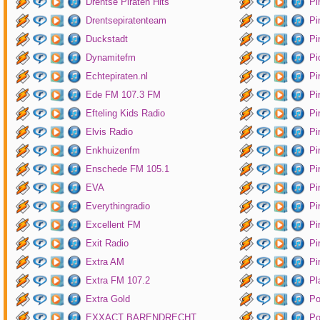
Drentse Piraten Hits
Pi
Drentsepiratenteam
Pi
Duckstadt
Pi
Dynamitefm
Pi
Echtepiraten.nl
Pi
Ede FM 107.3 FM
Pi
Efteling Kids Radio
Pi
Elvis Radio
Pi
Enkhuizenfm
Pi
Enschede FM 105.1
Pi
EVA
Pi
Everythingradio
Pi
Excellent FM
Pi
Exit Radio
Pi
Extra AM
Pi
Extra FM 107.2
Pl
Extra Gold
P
EXXACT BARENDRECHT
Po