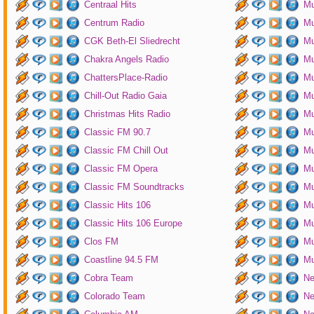
Centraal Hits
Mu
Centrum Radio
Mu
CGK Beth-El Sliedrecht
Mu
Chakra Angels Radio
Mu
ChattersPlace-Radio
Mu
Chill-Out Radio Gaia
Mu
Christmas Hits Radio
Mu
Classic FM 90.7
Mu
Classic FM Chill Out
Mu
Classic FM Opera
Mu
Classic FM Soundtracks
Mu
Classic Hits 106
Mu
Classic Hits 106 Europe
Mu
Clos FM
Mu
Coastline 94.5 FM
Mu
Cobra Team
Ne
Colorado Team
Ne