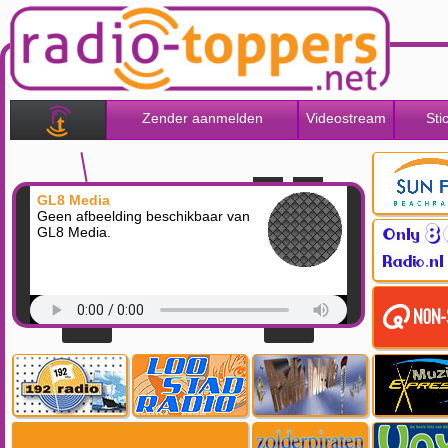
Zender aanmelden
Videostream
Sti
GL8 Media
Geen afbeelding beschikbaar van
GL8 Media.