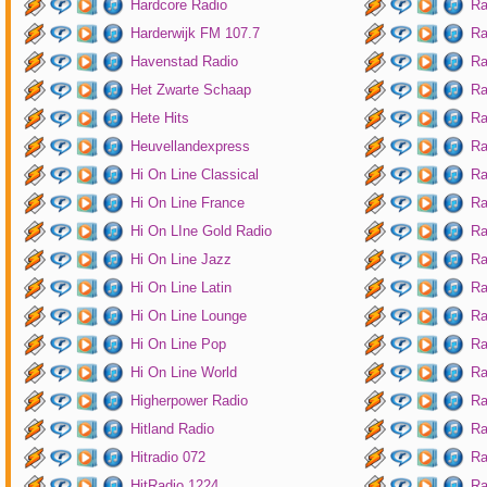
Hardcore Radio
Ra
Harderwijk FM 107.7
Ra
Havenstad Radio
Ra
Het Zwarte Schaap
Ra
Hete Hits
Ra
Heuvellandexpress
Ra
Hi On Line Classical
Ra
Hi On Line France
Ra
Hi On LIne Gold Radio
Ra
Hi On Line Jazz
Ra
Hi On Line Latin
Ra
Hi On Line Lounge
Ra
Hi On Line Pop
Ra
Hi On Line World
Ra
Higherpower Radio
Ra
Hitland Radio
Ra
Hitradio 072
Ra
HitRadio 1224
Ra