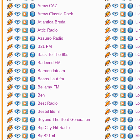
Arrow CAZ
Le
Arrow Classic Rock
Li
Atlantica Breda
Li
Attic Radio
Li
Azzurro Radio
Li
B21 FM
Lo
Back To The 90s
LO
Badeend FM
Lo
Barracudateam
Lo
Beans Laut.fm
Lo
Bellamy FM
Lo
Ben
Lo
Best Radio
Lo
BesteHits.nl
Lo
Beyond The Beat Generation
Lo
Big City Hit Radio
LX
BigB21.nl
Ma