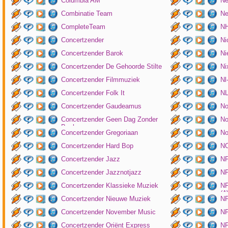
Columbia AM
Ne
Combinatie Team
Ne
CompleteTeam
NH
Concertzender
Ni
Concertzender Barok
Ni
Concertzender De Gehoorde Stilte
N
Concertzender Filmmuziek
Nl
Concertzender Folk It
N
Concertzender Gaudeamus
No
Concertzender Geen Dag Zonder
No
Bach
Concertzender Gregoriaan
No
Concertzender Hard Bop
N
Concertzender Jazz
N
Concertzender Jazznotjazz
NP
Concertzender Klassieke Muziek
NP
(
Concertzender Nieuwe Muziek
N
Concertzender November Music
NP
Concertzender Oriënt Express
NP