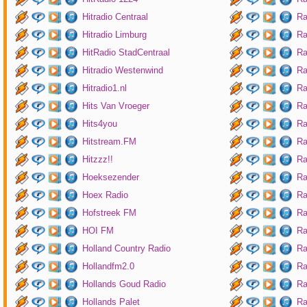
Hitradio Centraal
Ra
Hitradio Limburg
Ra
HitRadio StadCentraal
Ra
Hitradio Westenwind
Ra
Hitradio1.nl
Ra
Hits Van Vroeger
Ra
Hits4you
Ra
Hitstream.FM
Ra
Hitzzz!!
Ra
Hoeksezender
Ra
Hoex Radio
Ra
Hofstreek FM
Ra
HOI FM
Ra
Holland Country Radio
Ra
Hollandfm2.0
Ra
Hollands Goud Radio
Ra
Hollands Palet
Ra