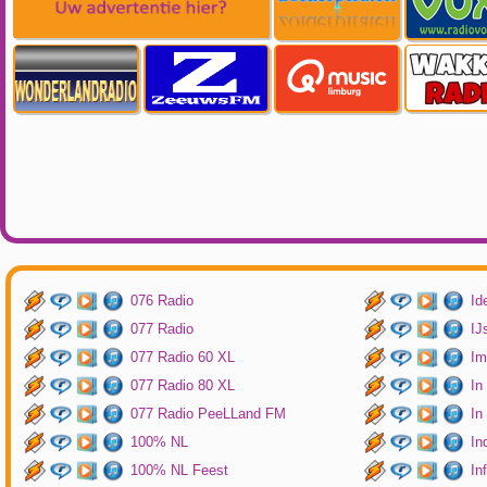
076 Radio
Id
077 Radio
IJ
077 Radio 60 XL
Im
077 Radio 80 XL
In
077 Radio PeeLLand FM
In
100% NL
In
100% NL Feest
In