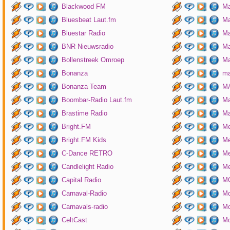
Blackwood FM
Ma
Bluesbeat Laut.fm
Ma
Bluestar Radio
M
BNR Nieuwsradio
Ma
Bollenstreek Omroep
Ma
Bonanza
ma
Bonanza Team
MA
Boombar-Radio Laut.fm
M
Brastime Radio
Ma
Bright.FM
Me
Bright.FM Kids
Me
C-Dance RETRO
Me
Candlelight Radio
Me
Capital Radio
M
Carnaval-Radio
Mo
Carnavals-radio
Mo
CeltCast
Mo