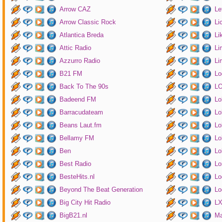
Arrow CAZ
Le
Arrow Classic Rock
Li
Atlantica Breda
Li
Attic Radio
Li
Azzurro Radio
Li
B21 FM
Lo
Back To The 90s
LO
Badeend FM
Lo
Barracudateam
Lo
Beans Laut.fm
Lo
Bellamy FM
Lo
Ben
Lo
Best Radio
Lo
BesteHits.nl
Lo
Beyond The Beat Generation
Lo
Big City Hit Radio
LX
BigB21.nl
Ma