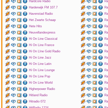
Hardcore Radio
Ra
Harderwijk FM 107.7
Ra
Havenstad Radio
Ra
Het Zwarte Schaap
Ra
Hete Hits
Ra
Heuvellandexpress
Ra
Hi On Line Classical
Ra
Hi On Line France
Ra
Hi On LIne Gold Radio
Ra
Hi On Line Jazz
Ra
Hi On Line Latin
Ra
Hi On Line Lounge
Ra
Hi On Line Pop
Ra
Hi On Line World
Ra
Higherpower Radio
Ra
Hitland Radio
Ra
Hitradio 072
Ra
HitRadio 1224
Ra