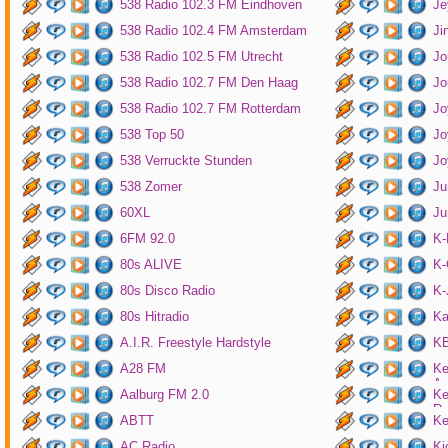
538 Radio 102.3 FM Eindhoven
Je
538 Radio 102.4 FM Amsterdam
Ji
538 Radio 102.5 FM Utrecht
Jo
538 Radio 102.7 FM Den Haag
Jo
538 Radio 102.7 FM Rotterdam
Jo
538 Top 50
Jo
538 Verruckte Stunden
Jo
538 Zomer
Ju
60XL
Ju
6FM 92.0
K
80s ALIVE
K-
80s Disco Radio
K
80s Hitradio
Ka
A.I.R. Freestyle Hardstyle
KB
A28 FM
Ke
Am
Aalburg FM 2.0
Ke
Ro
ABTT
Ke
AC Radio
Ki