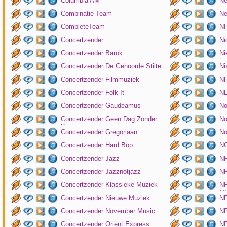
Columbia AM
Ne
Combinatie Team
Ne
CompleteTeam
NH
Concertzender
Ni
Concertzender Barok
Ni
Concertzender De Gehoorde Stilte
N
Concertzender Filmmuziek
Nl
Concertzender Folk It
N
Concertzender Gaudeamus
No
Concertzender Geen Dag Zonder
No
Bach
Concertzender Gregoriaan
No
Concertzender Hard Bop
N
Concertzender Jazz
N
Concertzender Jazznotjazz
NP
Concertzender Klassieke Muziek
NP
(
Concertzender Nieuwe Muziek
N
Concertzender November Music
NP
Concertzender Oriënt Express
NP