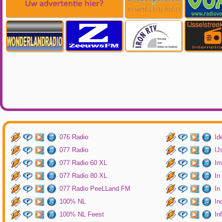
076 Radio
Id
077 Radio
IJ
077 Radio 60 XL
Im
077 Radio 80 XL
In
077 Radio PeeLLand FM
In
100% NL
In
100% NL Feest
In