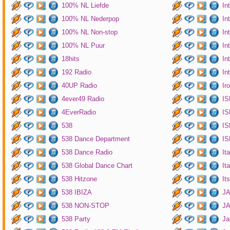
100% NL Liefde
In
100% NL Nederpop
In
100% NL Non-stop
In
100% NL Puur
In
18hits
In
192 Radio
In
40UP Radio
Ir
4ever49 Radio
IS
4EverRadio
IS
538
IS
538 Dance Department
IS
538 Dance Radio
It
538 Global Dance Chart
It
538 Hitzone
It
538 IBIZA
JA
538 NON-STOP
J
538 Party
Ja