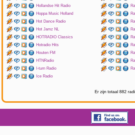
Hollandse Hit Radio
Ra
Hoppa Music Holland
Ra
Hot Dance Radio
Ra
Hot Jamz NL
Ra
HOTRADIO Classics
Ra
Hotradio Hits
Ra
Houten FM
Ra
HTNRadio
Ra
I-turn Radio
Ra
Ice Radio
Er zijn totaal 882 ra