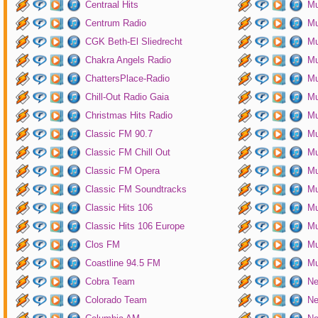
Centraal Hits
Mu
Centrum Radio
Mu
CGK Beth-El Sliedrecht
Mu
Chakra Angels Radio
Mu
ChattersPlace-Radio
Mu
Chill-Out Radio Gaia
Mu
Christmas Hits Radio
Mu
Classic FM 90.7
Mu
Classic FM Chill Out
Mu
Classic FM Opera
Mu
Classic FM Soundtracks
Mu
Classic Hits 106
Mu
Classic Hits 106 Europe
Mu
Clos FM
Mu
Coastline 94.5 FM
Mu
Cobra Team
Ne
Colorado Team
Ne