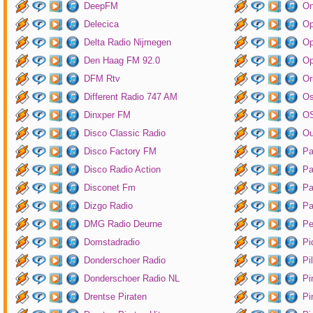
DeepFM
On
Delecica
Op
Delta Radio Nijmegen
Op
Den Haag FM 92.0
Op
DFM Rtv
Or
Different Radio 747 AM
O
Dinxper FM
OS
Disco Classic Radio
Ou
Disco Factory FM
Pa
Disco Radio Action
Pa
Disconet Fm
Pa
Dizgo Radio
Pa
DMG Radio Deurne
Pe
Domstadradio
Pi
Donderschoer Radio
Pi
Donderschoer Radio NL
Pi
Drentse Piraten
Pi