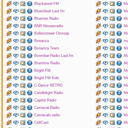
Blackwood FM
Ma
Bluesbeat Laut.fm
Ma
Bluestar Radio
M
BNR Nieuwsradio
Ma
Bollenstreek Omroep
Ma
Bonanza
ma
Bonanza Team
MA
Boombar-Radio Laut.fm
M
Brastime Radio
Ma
Bright.FM
Me
Bright.FM Kids
Me
C-Dance RETRO
Me
Candlelight Radio
Me
Capital Radio
M
Carnaval-Radio
Mo
Carnavals-radio
Mo
CeltCast
Mo