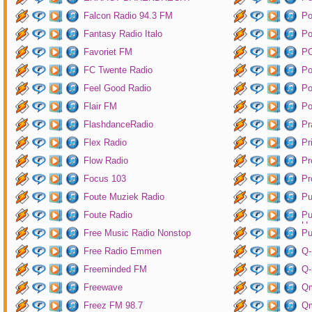
Falcon Radio 94.3 FM
Po
Fantasy Radio Italo
P
Favoriet FM
P
FC Twente Radio
Po
Feel Good Radio
Po
Flair FM
Po
FlashdanceRadio
Pr
Flex Radio
Pr
Flow Radio
Pr
Focus 103
Pr
Foute Muziek Radio
Pu
Foute Radio
Pu
Un
Free Music Radio Nonstop
Pu
Free Radio Emmen
Q-
Freeminded FM
Q-
Freewave
Q
Freez FM 98.7
Qm