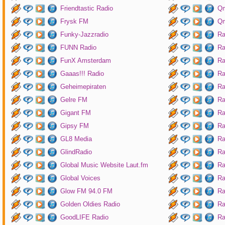
Friendtastic Radio
Qm
Frysk FM
Qm
Funky-Jazzradio
Ra
FUNN Radio
Ra
FunX Amsterdam
Ra
Gaaas!!! Radio
Ra
Geheimepiraten
Ra
Gelre FM
Ra
Gigant FM
Ra
Gipsy FM
Ra
GL8 Media
Ra
GlindRadio
Ra
Global Music Website Laut.fm
Ra
Global Voices
Ra
Glow FM 94.0 FM
Ra
Golden Oldies Radio
Ra
GoodLIFE Radio
Ra