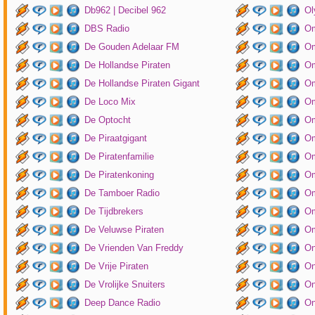
Db962 | Decibel 962
Ol
DBS Radio
Om
De Gouden Adelaar FM
Om
De Hollandse Piraten
Om
De Hollandse Piraten Gigant
Om
De Loco Mix
Om
De Optocht
Om
De Piraatgigant
Om
De Piratenfamilie
Om
De Piratenkoning
Om
De Tamboer Radio
Om
De Tijdbrekers
Om
De Veluwse Piraten
Om
De Vrienden Van Freddy
On
De Vrije Piraten
On
De Vrolijke Snuiters
On
Deep Dance Radio
On