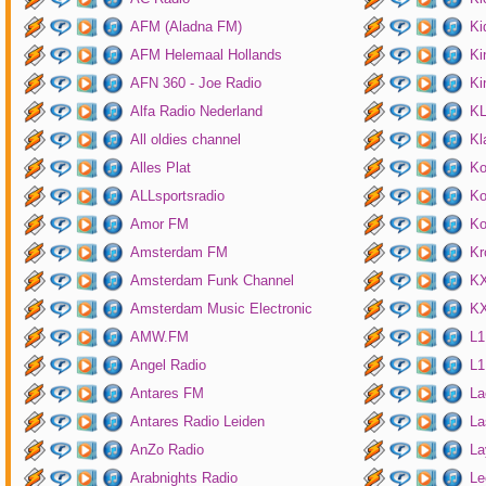
AFM (Aladna FM)
Ki
AFM Helemaal Hollands
Ki
AFN 360 - Joe Radio
Ki
Alfa Radio Nederland
K
All oldies channel
Kl
Alles Plat
Ko
ALLsportsradio
Ko
Amor FM
Ko
Amsterdam FM
Kr
Amsterdam Funk Channel
KX
Amsterdam Music Electronic
KX
AMW.FM
L1
Angel Radio
L1
Antares FM
La
Antares Radio Leiden
La
AnZo Radio
La
Arabnights Radio
Le