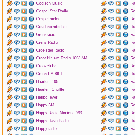
Gooisch Music
Ra
Gospel Star Radio
Ra
Gospeltracks
Ra
Goudenpiratenhits
Ra
Grensradio
Ra
Grenz Radio
Ra
Groeistad Radio
Ra
Groot Nieuws Radio 1008 AM
Ra
Groovetube
Ra
Grunn FM 89.1
Ra
Haarlem 105
Ra
Haarlem Shuffle
Ra
HabboFever
Ra
Happy AM
Ra
Happy Radio Monique 963
Ra
Happy Rave Radio
Ra
Happy.radio
Ra