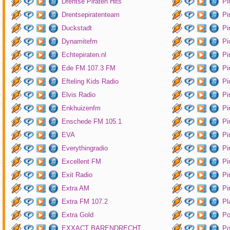
Drentse Piraten Hits
Pi
Drentsepiratenteam
Pi
Duckstadt
Pi
Dynamitefm
Pi
Echtepiraten.nl
Pi
Ede FM 107.3 FM
Pi
Efteling Kids Radio
Pi
Elvis Radio
Pi
Enkhuizenfm
Pi
Enschede FM 105.1
Pi
EVA
Pi
Everythingradio
Pi
Excellent FM
Pi
Exit Radio
Pi
Extra AM
Pi
Extra FM 107.2
Pl
Extra Gold
P
EXXACT BARENDRECHT
Po