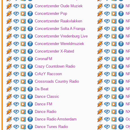
Concertzender Oude Muziek
N
Concertzender Pop
NP
Concertzender Raakvlakken
NP
Concertzender Solta A Franga
NP
Concertzender Vredenburg Live
N
Concertzender Wereldmuziek
N
Concertzender X-Rated
NP
CoronaFM
N
Crazy Countdown Radio
NP
CrAzY Raccoon
NP
Crossroads Country Radio
NP
Da Beat
NP
Dance Classic
NP
Dance FM
NP
Dance Radio
NX
Dance Radio Amsterdam
O
Dance Tunes Radio
Ol