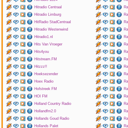
Hitradio Centraal
Ra
Hitradio Limburg
Ra
HitRadio StadCentraal
Ra
Hitradio Westenwind
Ra
Hitradio1.nl
Ra
Hits Van Vroeger
Ra
Hits4you
Ra
Hitstream.FM
Ra
Hitzzz!!
Ra
Hoeksezender
Ra
Hoex Radio
Ra
Hofstreek FM
Ra
HOI FM
Ra
Holland Country Radio
Ra
Hollandfm2.0
Ra
Hollands Goud Radio
Ra
Hollands Palet
Ra