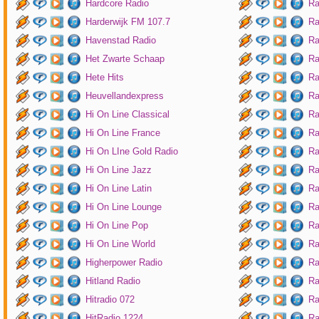
Hardcore Radio
Ra
Harderwijk FM 107.7
Ra
Havenstad Radio
Ra
Het Zwarte Schaap
Ra
Hete Hits
Ra
Heuvellandexpress
Ra
Hi On Line Classical
Ra
Hi On Line France
Ra
Hi On LIne Gold Radio
Ra
Hi On Line Jazz
Ra
Hi On Line Latin
Ra
Hi On Line Lounge
Ra
Hi On Line Pop
Ra
Hi On Line World
Ra
Higherpower Radio
Ra
Hitland Radio
Ra
Hitradio 072
Ra
HitRadio 1224
Ra