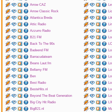
Arrow CAZ
Le
Arrow Classic Rock
Li
Atlantica Breda
Li
Attic Radio
Li
Azzurro Radio
Li
B21 FM
Lo
Back To The 90s
LO
Badeend FM
Lo
Barracudateam
Lo
Beans Laut.fm
Lo
Bellamy FM
Lo
Ben
Lo
Best Radio
Lo
BesteHits.nl
Lo
Beyond The Beat Generation
Lo
Big City Hit Radio
LX
BigB21.nl
Ma