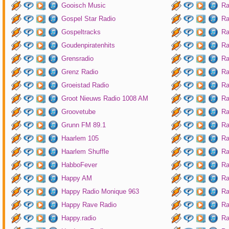
Gooisch Music
Ra
Gospel Star Radio
Ra
Gospeltracks
Ra
Goudenpiratenhits
Ra
Grensradio
Ra
Grenz Radio
Ra
Groeistad Radio
Ra
Groot Nieuws Radio 1008 AM
Ra
Groovetube
Ra
Grunn FM 89.1
Ra
Haarlem 105
Ra
Haarlem Shuffle
Ra
HabboFever
Ra
Happy AM
Ra
Happy Radio Monique 963
Ra
Happy Rave Radio
Ra
Happy.radio
Ra