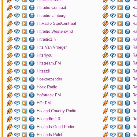
Hitradio Centraal
Ra
Hitradio Limburg
Ra
HitRadio StadCentraal
Ra
Hitradio Westenwind
Ra
Hitradio1.nl
Ra
Hits Van Vroeger
Ra
Hits4you
Ra
Hitstream.FM
Ra
Hitzzz!!
Ra
Hoeksezender
Ra
Hoex Radio
Ra
Hofstreek FM
Ra
HOI FM
Ra
Holland Country Radio
Ra
Hollandfm2.0
Ra
Hollands Goud Radio
Ra
Hollands Palet
Ra