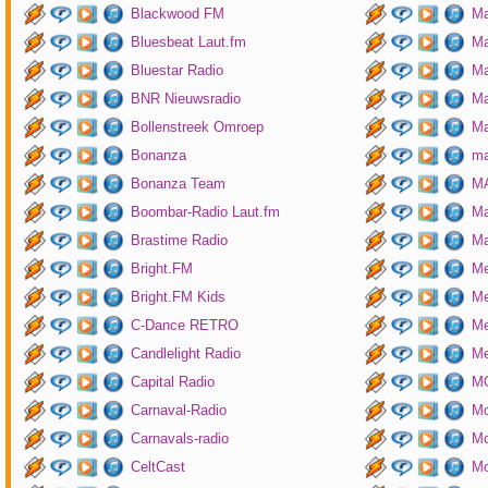
Blackwood FM
Ma
Bluesbeat Laut.fm
Ma
Bluestar Radio
M
BNR Nieuwsradio
Ma
Bollenstreek Omroep
Ma
Bonanza
ma
Bonanza Team
MA
Boombar-Radio Laut.fm
M
Brastime Radio
Ma
Bright.FM
Me
Bright.FM Kids
Me
C-Dance RETRO
Me
Candlelight Radio
Me
Capital Radio
M
Carnaval-Radio
Mo
Carnavals-radio
Mo
CeltCast
Mo