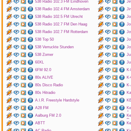
538 Radio 102.3 FM Eindhoven
Je
538 Radio 102.4 FM Amsterdam
Ji
538 Radio 102.5 FM Utrecht
Jo
538 Radio 102.7 FM Den Haag
Jo
538 Radio 102.7 FM Rotterdam
Jo
538 Top 50
Jo
538 Verruckte Stunden
Jo
538 Zomer
Ju
60XL
Ju
6FM 92.0
K
80s ALIVE
K-
80s Disco Radio
K
80s Hitradio
Ka
A.I.R. Freestyle Hardstyle
KB
A28 FM
Ke
Am
Aalburg FM 2.0
Ke
Ro
ABTT
Ke
AC Radio
Ki