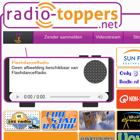
Zender aanmelden
Videostream
Sti
FlashdanceRadio
Geen afbeelding beschikbaar van
FlashdanceRadio.