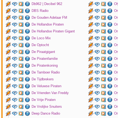
Db962 | Decibel 962
Ol
DBS Radio
Om
De Gouden Adelaar FM
Om
De Hollandse Piraten
Om
De Hollandse Piraten Gigant
Om
De Loco Mix
Om
De Optocht
Om
De Piraatgigant
Om
De Piratenfamilie
Om
De Piratenkoning
Om
De Tamboer Radio
Om
De Tijdbrekers
Om
De Veluwse Piraten
Om
De Vrienden Van Freddy
On
De Vrije Piraten
On
De Vrolijke Snuiters
On
Deep Dance Radio
On