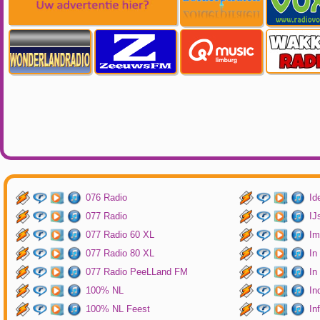
076 Radio
Id
077 Radio
IJ
077 Radio 60 XL
Im
077 Radio 80 XL
In
077 Radio PeeLLand FM
In
100% NL
In
100% NL Feest
In