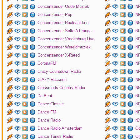
Concertzender Oude Muziek
N
Concertzender Pop
NP
Concertzender Raakvlakken
NP
Concertzender Solta A Franga
NP
Concertzender Vredenburg Live
N
Concertzender Wereldmuziek
N
Concertzender X-Rated
NP
CoronaFM
N
Crazy Countdown Radio
NP
CrAzY Raccoon
NP
Crossroads Country Radio
NP
Da Beat
NP
Dance Classic
NP
Dance FM
NP
Dance Radio
NX
Dance Radio Amsterdam
O
Dance Tunes Radio
Ol