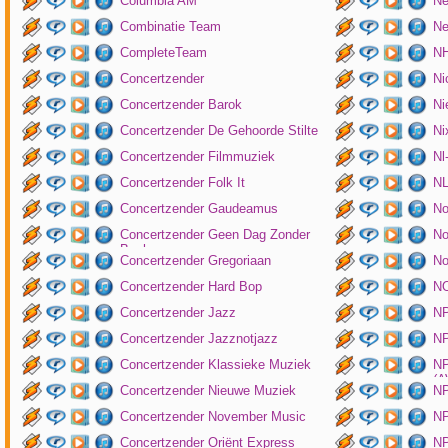
Columbia AM
Ne
Combinatie Team
Ne
CompleteTeam
NH
Concertzender
Ni
Concertzender Barok
Ni
Concertzender De Gehoorde Stilte
N
Concertzender Filmmuziek
Nl
Concertzender Folk It
N
Concertzender Gaudeamus
No
Concertzender Geen Dag Zonder
No
Bach
Concertzender Gregoriaan
No
Concertzender Hard Bop
N
Concertzender Jazz
N
Concertzender Jazznotjazz
NP
Concertzender Klassieke Muziek
NP
(
Concertzender Nieuwe Muziek
N
Concertzender November Music
NP
Concertzender Oriënt Express
NP