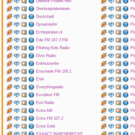
Drentse Piraten Hits
Pi
Drentsepiratenteam
Pi
Duckstadt
Pi
Dynamitefm
Pi
Echtepiraten.nl
Pi
Ede FM 107.3 FM
Pi
Efteling Kids Radio
Pi
Elvis Radio
Pi
Enkhuizenfm
Pi
Enschede FM 105.1
Pi
EVA
Pi
Everythingradio
Pi
Excellent FM
Pi
Exit Radio
Pi
Extra AM
Pi
Extra FM 107.2
Pl
Extra Gold
P
EXXACT BARENDRECHT
Po