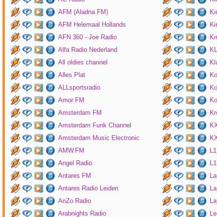
AFM (Aladna FM)
Ki
AFM Helemaal Hollands
Ki
AFN 360 - Joe Radio
Ki
Alfa Radio Nederland
K
All oldies channel
Kl
Alles Plat
Ko
ALLsportsradio
Ko
Amor FM
Ko
Amsterdam FM
Kr
Amsterdam Funk Channel
KX
Amsterdam Music Electronic
KX
AMW.FM
L1
Angel Radio
L1
Antares FM
La
Antares Radio Leiden
La
AnZo Radio
La
Arabnights Radio
Le