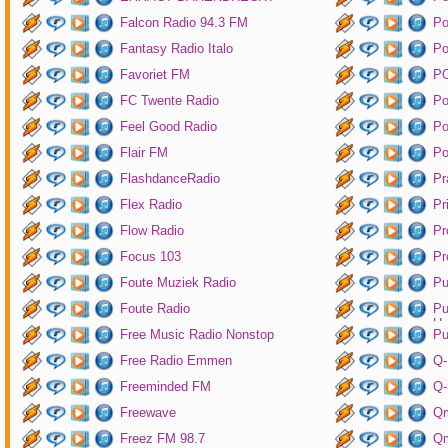
Falcon Radio 94.3 FM
Po
Fantasy Radio Italo
P
Favoriet FM
P
FC Twente Radio
Po
Feel Good Radio
Po
Flair FM
Po
FlashdanceRadio
Pr
Flex Radio
Pr
Flow Radio
Pr
Focus 103
Pr
Foute Muziek Radio
Pu
Foute Radio
Pu
Un
Free Music Radio Nonstop
Pu
Free Radio Emmen
Q-
Freeminded FM
Q-
Freewave
Q
Freez FM 98.7
Qm