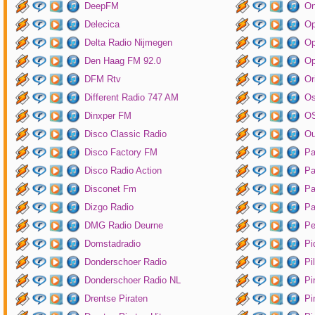
DeepFM
On
Delecica
Op
Delta Radio Nijmegen
Op
Den Haag FM 92.0
Op
DFM Rtv
Or
Different Radio 747 AM
O
Dinxper FM
OS
Disco Classic Radio
Ou
Disco Factory FM
Pa
Disco Radio Action
Pa
Disconet Fm
Pa
Dizgo Radio
Pa
DMG Radio Deurne
Pe
Domstadradio
Pi
Donderschoer Radio
Pi
Donderschoer Radio NL
Pi
Drentse Piraten
Pi