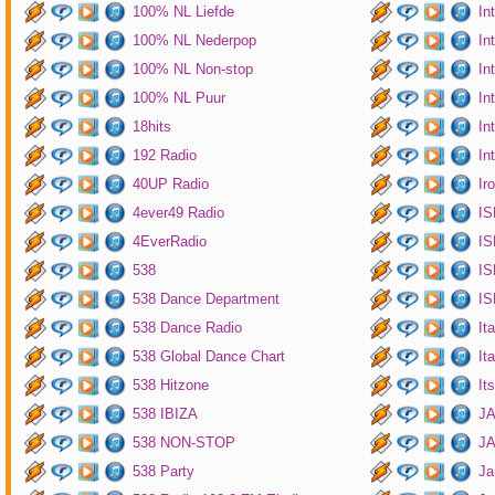
100% NL Liefde
In
100% NL Nederpop
In
100% NL Non-stop
In
100% NL Puur
In
18hits
In
192 Radio
In
40UP Radio
Ir
4ever49 Radio
IS
4EverRadio
IS
538
IS
538 Dance Department
IS
538 Dance Radio
It
538 Global Dance Chart
It
538 Hitzone
It
538 IBIZA
JA
538 NON-STOP
J
538 Party
Ja