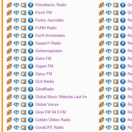
Friendtastic Radio
Qm
Frysk FM
Qm
Funky-Jazzradio
Ra
FUNN Radio
Ra
FunX Amsterdam
Ra
Gaaas!!! Radio
Ra
Geheimepiraten
Ra
Gelre FM
Ra
Gigant FM
Ra
Gipsy FM
Ra
GL8 Media
Ra
GlindRadio
Ra
Global Music Website Laut.fm
Ra
Global Voices
Ra
Glow FM 94.0 FM
Ra
Golden Oldies Radio
Ra
GoodLIFE Radio
Ra