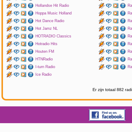
Hollandse Hit Radio
Ra
Hoppa Music Holland
Ra
Hot Dance Radio
Ra
Hot Jamz NL
Ra
HOTRADIO Classics
Ra
Hotradio Hits
Ra
Houten FM
Ra
HTNRadio
Ra
I-turn Radio
Ra
Ice Radio
Er zijn totaal 882 ra