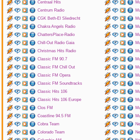
Centraal Hits
Mu
Centrum Radio
Mu
CGK Beth-El Sliedrecht
Mu
Chakra Angels Radio
Mu
ChattersPlace-Radio
Mu
Chill-Out Radio Gaia
Mu
Christmas Hits Radio
Mu
Classic FM 90.7
Mu
Classic FM Chill Out
Mu
Classic FM Opera
Mu
Classic FM Soundtracks
Mu
Classic Hits 106
Mu
Classic Hits 106 Europe
Mu
Clos FM
Mu
Coastline 94.5 FM
Mu
Cobra Team
Ne
Colorado Team
Ne