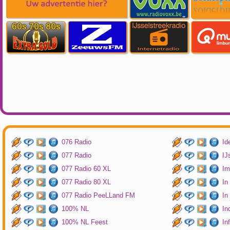
076 Radio
Id
077 Radio
IJ
077 Radio 60 XL
Im
077 Radio 80 XL
In
077 Radio PeeLLand FM
In
100% NL
In
100% NL Feest
In