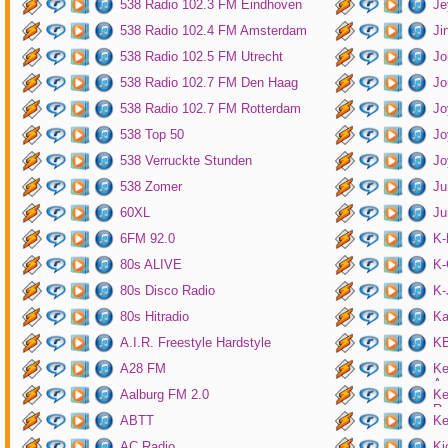
538 Radio 102.3 FM Eindhoven
Je
538 Radio 102.4 FM Amsterdam
Ji
538 Radio 102.5 FM Utrecht
Jo
538 Radio 102.7 FM Den Haag
Jo
538 Radio 102.7 FM Rotterdam
Jo
538 Top 50
Jo
538 Verruckte Stunden
Jo
538 Zomer
Ju
60XL
Ju
6FM 92.0
K
80s ALIVE
K-
80s Disco Radio
K
80s Hitradio
Ka
A.I.R. Freestyle Hardstyle
KB
A28 FM
Ke
Am
Aalburg FM 2.0
Ke
Ro
ABTT
Ke
AC Radio
Ki