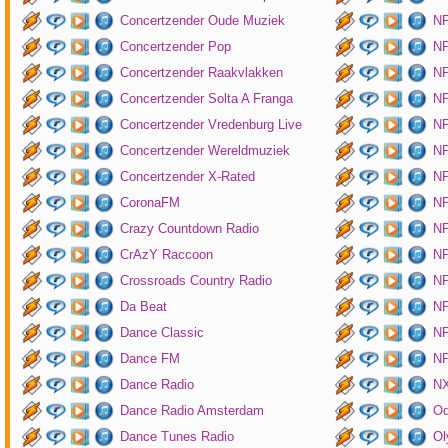
Concertzender Oude Muziek
N
Concertzender Pop
NP
Concertzender Raakvlakken
NP
Concertzender Solta A Franga
NP
Concertzender Vredenburg Live
N
Concertzender Wereldmuziek
N
Concertzender X-Rated
NP
CoronaFM
N
Crazy Countdown Radio
NP
CrAzY Raccoon
NP
Crossroads Country Radio
NP
Da Beat
NP
Dance Classic
NP
Dance FM
NP
Dance Radio
NX
Dance Radio Amsterdam
O
Dance Tunes Radio
Ol