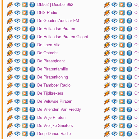
Db962 | Decibel 962
Ol
DBS Radio
Om
De Gouden Adelaar FM
Om
De Hollandse Piraten
Om
De Hollandse Piraten Gigant
Om
De Loco Mix
Om
De Optocht
Om
De Piraatgigant
Om
De Piratenfamilie
Om
De Piratenkoning
Om
De Tamboer Radio
Om
De Tijdbrekers
Om
De Veluwse Piraten
Om
De Vrienden Van Freddy
On
De Vrije Piraten
On
De Vrolijke Snuiters
On
Deep Dance Radio
On