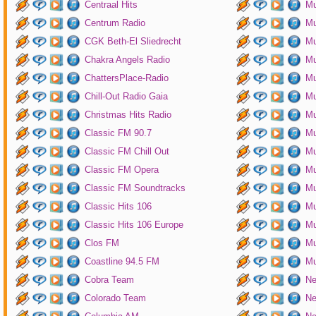
Centraal Hits
Mu
Centrum Radio
Mu
CGK Beth-El Sliedrecht
Mu
Chakra Angels Radio
Mu
ChattersPlace-Radio
Mu
Chill-Out Radio Gaia
Mu
Christmas Hits Radio
Mu
Classic FM 90.7
Mu
Classic FM Chill Out
Mu
Classic FM Opera
Mu
Classic FM Soundtracks
Mu
Classic Hits 106
Mu
Classic Hits 106 Europe
Mu
Clos FM
Mu
Coastline 94.5 FM
Mu
Cobra Team
Ne
Colorado Team
Ne