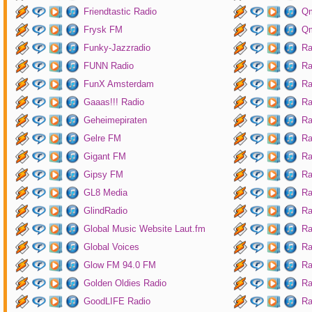
Friendtastic Radio
Qm
Frysk FM
Qm
Funky-Jazzradio
Ra
FUNN Radio
Ra
FunX Amsterdam
Ra
Gaaas!!! Radio
Ra
Geheimepiraten
Ra
Gelre FM
Ra
Gigant FM
Ra
Gipsy FM
Ra
GL8 Media
Ra
GlindRadio
Ra
Global Music Website Laut.fm
Ra
Global Voices
Ra
Glow FM 94.0 FM
Ra
Golden Oldies Radio
Ra
GoodLIFE Radio
Ra