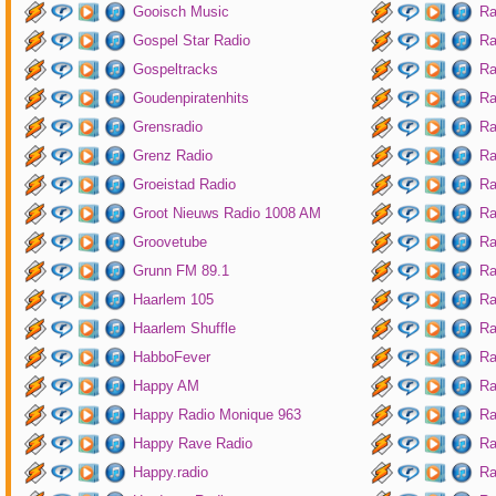
Gooisch Music
Ra
Gospel Star Radio
Ra
Gospeltracks
Ra
Goudenpiratenhits
Ra
Grensradio
Ra
Grenz Radio
Ra
Groeistad Radio
Ra
Groot Nieuws Radio 1008 AM
Ra
Groovetube
Ra
Grunn FM 89.1
Ra
Haarlem 105
Ra
Haarlem Shuffle
Ra
HabboFever
Ra
Happy AM
Ra
Happy Radio Monique 963
Ra
Happy Rave Radio
Ra
Happy.radio
Ra