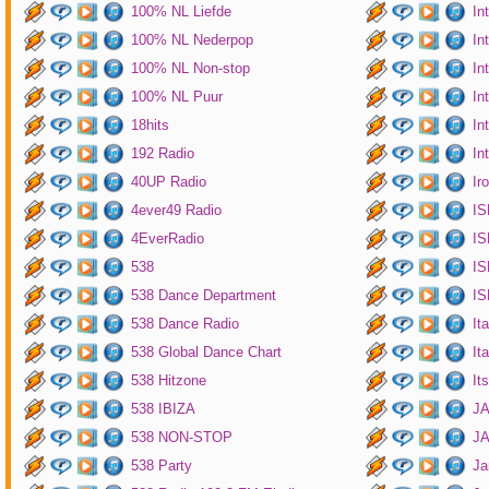
100% NL Liefde
In
100% NL Nederpop
In
100% NL Non-stop
In
100% NL Puur
In
18hits
In
192 Radio
In
40UP Radio
Ir
4ever49 Radio
IS
4EverRadio
IS
538
IS
538 Dance Department
IS
538 Dance Radio
It
538 Global Dance Chart
It
538 Hitzone
It
538 IBIZA
JA
538 NON-STOP
J
538 Party
Ja