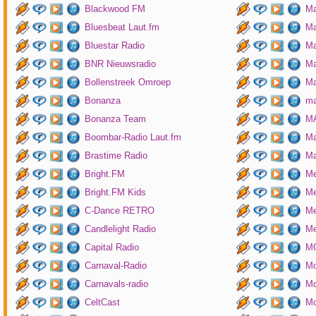
Blackwood FM
Ma
Bluesbeat Laut.fm
Ma
Bluestar Radio
M
BNR Nieuwsradio
Ma
Bollenstreek Omroep
Ma
Bonanza
ma
Bonanza Team
MA
Boombar-Radio Laut.fm
M
Brastime Radio
Ma
Bright.FM
Me
Bright.FM Kids
Me
C-Dance RETRO
Me
Candlelight Radio
Me
Capital Radio
M
Carnaval-Radio
Mo
Carnavals-radio
Mo
CeltCast
Mo