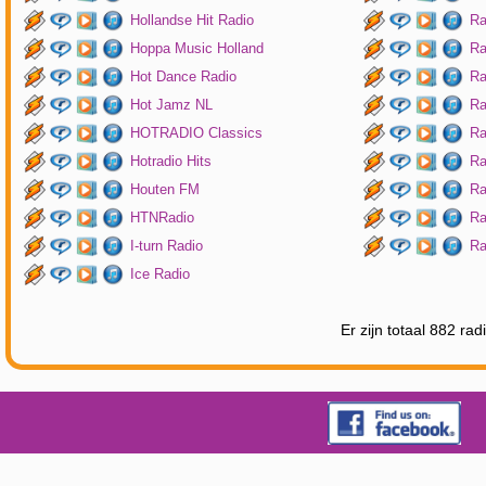
Hollandse Hit Radio
Ra
Hoppa Music Holland
Ra
Hot Dance Radio
Ra
Hot Jamz NL
Ra
HOTRADIO Classics
Ra
Hotradio Hits
Ra
Houten FM
Ra
HTNRadio
Ra
I-turn Radio
Ra
Ice Radio
Er zijn totaal 882 ra