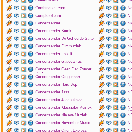
Columbia AM
Ne
Combinatie Team
Ne
CompleteTeam
NH
Concertzender
Ni
Concertzender Barok
Ni
Concertzender De Gehoorde Stilte
N
Concertzender Filmmuziek
Nl
Concertzender Folk It
N
Concertzender Gaudeamus
No
Concertzender Geen Dag Zonder
No
Bach
Concertzender Gregoriaan
No
Concertzender Hard Bop
N
Concertzender Jazz
N
Concertzender Jazznotjazz
NP
Concertzender Klassieke Muziek
NP
(
Concertzender Nieuwe Muziek
N
Concertzender November Music
NP
Concertzender Oriënt Express
NP