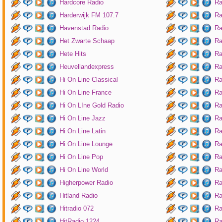
Hardcore Radio
Ra
Harderwijk FM 107.7
Ra
Havenstad Radio
Ra
Het Zwarte Schaap
Ra
Hete Hits
Ra
Heuvellandexpress
Ra
Hi On Line Classical
Ra
Hi On Line France
Ra
Hi On LIne Gold Radio
Ra
Hi On Line Jazz
Ra
Hi On Line Latin
Ra
Hi On Line Lounge
Ra
Hi On Line Pop
Ra
Hi On Line World
Ra
Higherpower Radio
Ra
Hitland Radio
Ra
Hitradio 072
Ra
HitRadio 1224
Ra