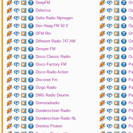
DeepFM
On
Delecica
Op
Delta Radio Nijmegen
Op
Den Haag FM 92.0
Op
DFM Rtv
Or
Different Radio 747 AM
O
Dinxper FM
OS
Disco Classic Radio
Ou
Disco Factory FM
Pa
Disco Radio Action
Pa
Disconet Fm
Pa
Dizgo Radio
Pa
DMG Radio Deurne
Pe
Domstadradio
Pi
Donderschoer Radio
Pi
Donderschoer Radio NL
Pi
Drentse Piraten
Pi