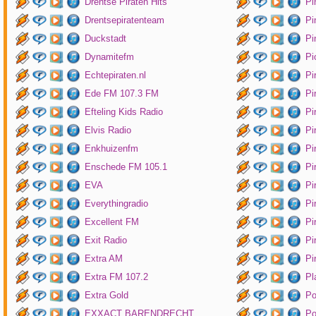
Drentse Piraten Hits
Pi
Drentsepiratenteam
Pi
Duckstadt
Pi
Dynamitefm
Pi
Echtepiraten.nl
Pi
Ede FM 107.3 FM
Pi
Efteling Kids Radio
Pi
Elvis Radio
Pi
Enkhuizenfm
Pi
Enschede FM 105.1
Pi
EVA
Pi
Everythingradio
Pi
Excellent FM
Pi
Exit Radio
Pi
Extra AM
Pi
Extra FM 107.2
Pl
Extra Gold
P
EXXACT BARENDRECHT
Po