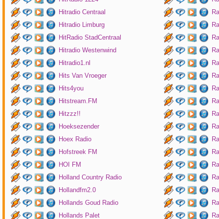
Hitradio Centraal
Ra
Hitradio Limburg
Ra
HitRadio StadCentraal
Ra
Hitradio Westenwind
Ra
Hitradio1.nl
Ra
Hits Van Vroeger
Ra
Hits4you
Ra
Hitstream.FM
Ra
Hitzzz!!
Ra
Hoeksezender
Ra
Hoex Radio
Ra
Hofstreek FM
Ra
HOI FM
Ra
Holland Country Radio
Ra
Hollandfm2.0
Ra
Hollands Goud Radio
Ra
Hollands Palet
Ra