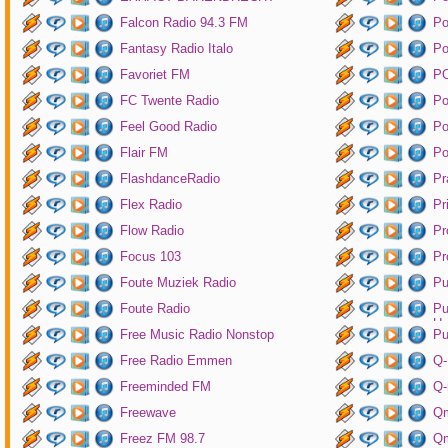
Falcon Radio 94.3 FM
Po
Fantasy Radio Italo
P
Favoriet FM
P
FC Twente Radio
Po
Feel Good Radio
Po
Flair FM
Po
FlashdanceRadio
Pr
Flex Radio
Pr
Flow Radio
Pr
Focus 103
Pr
Foute Muziek Radio
Pu
Foute Radio
Pu
Un
Free Music Radio Nonstop
Pu
Free Radio Emmen
Q-
Freeminded FM
Q-
Freewave
Q
Freez FM 98.7
Qm