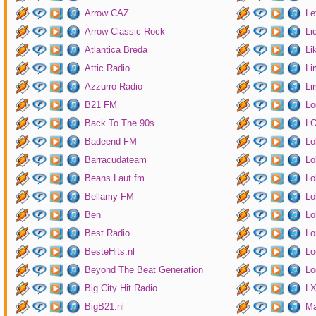
Arrow CAZ
Le
Arrow Classic Rock
Li
Atlantica Breda
Li
Attic Radio
Li
Azzurro Radio
Li
B21 FM
Lo
Back To The 90s
LO
Badeend FM
Lo
Barracudateam
Lo
Beans Laut.fm
Lo
Bellamy FM
Lo
Ben
Lo
Best Radio
Lo
BesteHits.nl
Lo
Beyond The Beat Generation
Lo
Big City Hit Radio
LX
BigB21.nl
Ma