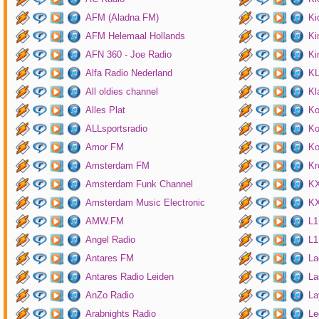
AFM (Aladna FM)
Ki
AFM Helemaal Hollands
Ki
AFN 360 - Joe Radio
Ki
Alfa Radio Nederland
K
All oldies channel
Kl
Alles Plat
Ko
ALLsportsradio
Ko
Amor FM
Ko
Amsterdam FM
Kr
Amsterdam Funk Channel
KX
Amsterdam Music Electronic
KX
AMW.FM
L1
Angel Radio
L1
Antares FM
La
Antares Radio Leiden
La
AnZo Radio
La
Arabnights Radio
Le