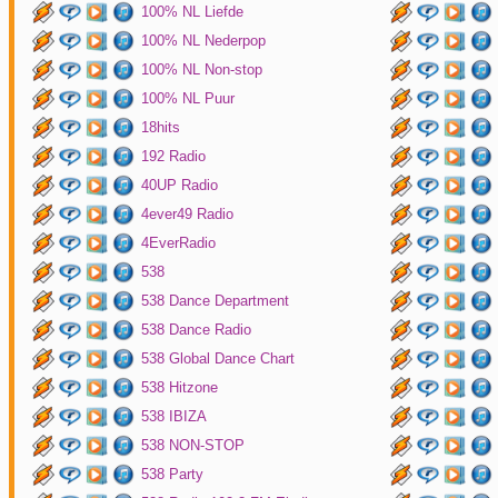
100% NL Liefde
100% NL Nederpop
100% NL Non-stop
100% NL Puur
18hits
192 Radio
40UP Radio
4ever49 Radio
4EverRadio
538
538 Dance Department
538 Dance Radio
538 Global Dance Chart
538 Hitzone
538 IBIZA
538 NON-STOP
538 Party