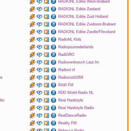
RADIONL Editie West-Brabant
RADIONL Editie Zeeland
RADIONL Editie Zuid Holland
RADIONL Editie Zuidoost-Brabant
RADIONL Editie Zwolle/Flevoland
RadioNL Kids
Radiopuurnederlands
RadiORO
Radiovenloosch Laut.fm
Radioxl nl
te
Radiozuid1959
RAM FM
RDD World Radio NL
dio
Real Hardstyle
Real Hardstyle Radio
RealDanceRadio
Reality FM
Rebecca Radio