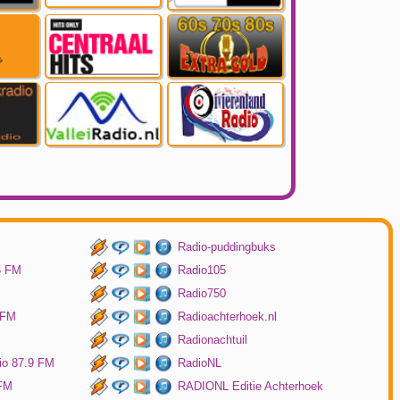
Radio-puddingbuks
5 FM
Radio105
Radio750
 FM
Radioachterhoek.nl
Radionachtuil
io 87.9 FM
RadioNL
 FM
RADIONL Editie Achterhoek