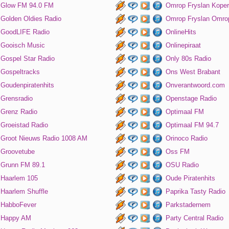
Glow FM 94.0 FM
Omrop Fryslan Koper
Golden Oldies Radio
Omrop Fryslan Omro
GoodLIFE Radio
OnlineHits
Gooisch Music
Onlinepiraat
Gospel Star Radio
Only 80s Radio
Gospeltracks
Ons West Brabant
Goudenpiratenhits
Onverantwoord.com
Grensradio
Openstage Radio
Grenz Radio
Optimaal FM
Groeistad Radio
Optimaal FM 94.7
Groot Nieuws Radio 1008 AM
Orinoco Radio
Groovetube
Oss FM
Grunn FM 89.1
OSU Radio
Haarlem 105
Oude Piratenhits
Haarlem Shuffle
Paprika Tasty Radio
HabboFever
Parkstadernem
Happy AM
Party Central Radio