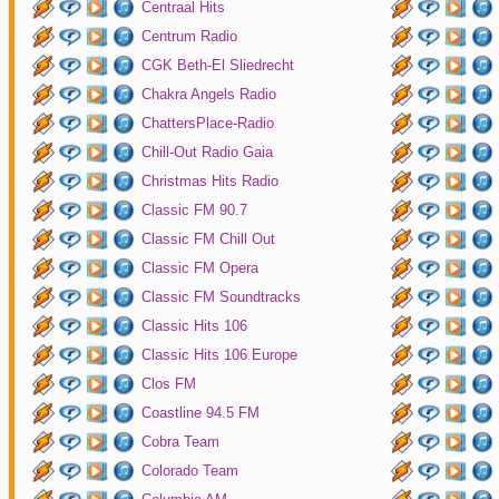
Centraal Hits
Centrum Radio
CGK Beth-El Sliedrecht
Chakra Angels Radio
ChattersPlace-Radio
Chill-Out Radio Gaia
Christmas Hits Radio
Classic FM 90.7
Classic FM Chill Out
Classic FM Opera
Classic FM Soundtracks
Classic Hits 106
Classic Hits 106 Europe
Clos FM
Coastline 94.5 FM
Cobra Team
Colorado Team