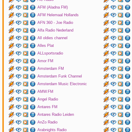
AFM (Aladna FM)
AFM Helemaal Hollands
AFN 360 - Joe Radio
Alfa Radio Nederland
All oldies channel
Alles Plat
ALLsportsradio
Amor FM
Amsterdam FM
Amsterdam Funk Channel
Amsterdam Music Electronic
AMW.FM
Angel Radio
Antares FM
Antares Radio Leiden
AnZo Radio
Arabnights Radio