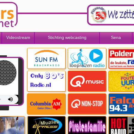
Videostream
Stichting webcasting
Sena