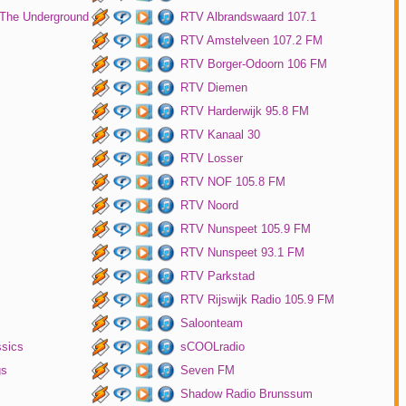
 The Underground
RTV Albrandswaard 107.1
RTV Amstelveen 107.2 FM
RTV Borger-Odoorn 106 FM
RTV Diemen
RTV Harderwijk 95.8 FM
RTV Kanaal 30
RTV Losser
RTV NOF 105.8 FM
RTV Noord
RTV Nunspeet 105.9 FM
RTV Nunspeet 93.1 FM
RTV Parkstad
RTV Rijswijk Radio 105.9 FM
Saloonteam
ssics
sCOOLradio
gs
Seven FM
Shadow Radio Brunssum