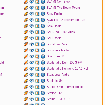
SLAM! Non Stop
rdam
SLAM! The Boom Room
gen
Slow Radio
SOB FM - Streekomroep De
Bevelanden
Solo Radio
Soul And Funk Music
e
Soul Radio
Soulshow Radio
Soundmix Radio
SpectrumFM
old
Stadsradio Delft 106.3 FM
Stadsradio Helmond 107.2 FM
FM
Stanvaste Radio
Starlight Urk
Station One Internet Radio
Station Tnt
Sternet FM 107.3