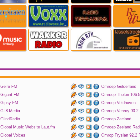
Gelre FM
Omroep Gelderland
Gigant FM
Omroep Tholen 106.
Gipsy FM
Omroep Veldhoven
GL8 Media
Omroep Venray 90.2
GlindRadio
Omroep Zeeland
Global Music Website Laut.fm
Omroep Zeeland Rad
Global Voices
Omrop Fryslan 92.2