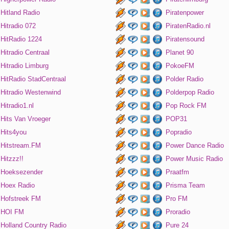
Hitland Radio
Piratenpower
Hitradio 072
PiratenRadio.nl
HitRadio 1224
Piratensound
Hitradio Centraal
Planet 90
Hitradio Limburg
PokoeFM
HitRadio StadCentraal
Polder Radio
Hitradio Westenwind
Polderpop Radio
Hitradio1.nl
Pop Rock FM
Hits Van Vroeger
POP31
Hits4you
Popradio
Hitstream.FM
Power Dance Radio
Hitzzz!!
Power Music Radio
Hoeksezender
Praatfm
Hoex Radio
Prisma Team
Hofstreek FM
Pro FM
HOI FM
Proradio
Holland Country Radio
Pure 24