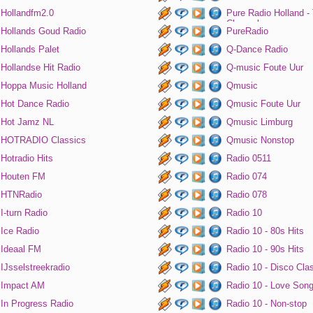
Hollandfm2.0
Pure Radio Holland -
Channel
Hollands Goud Radio
PureRadio
Hollands Palet
Q-Dance Radio
Hollandse Hit Radio
Q-music Foute Uur
Hoppa Music Holland
Qmusic
Hot Dance Radio
Qmusic Foute Uur
Hot Jamz NL
Qmusic Limburg
HOTRADIO Classics
Qmusic Nonstop
Hotradio Hits
Radio 0511
Houten FM
Radio 074
HTNRadio
Radio 078
I-turn Radio
Radio 10
Ice Radio
Radio 10 - 80s Hits
Ideaal FM
Radio 10 - 90s Hits
IJsselstreekradio
Radio 10 - Disco Cla
Impact AM
Radio 10 - Love Son
In Progress Radio
Radio 10 - Non-stop