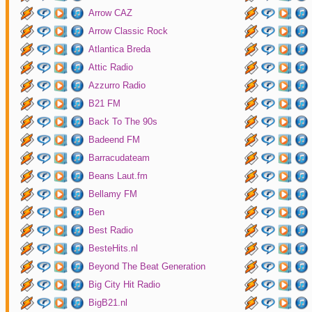
Arrow CAZ
Arrow Classic Rock
Atlantica Breda
Attic Radio
Azzurro Radio
B21 FM
Back To The 90s
Badeend FM
Barracudateam
Beans Laut.fm
Bellamy FM
Ben
Best Radio
BesteHits.nl
Beyond The Beat Generation
Big City Hit Radio
BigB21.nl