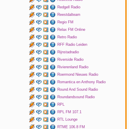
Redgell Radio
Reestdalteam
Regio FM
Relax FM Online
Retro Radio
RFF Radio Leiden
Rijnstadradio
Riverside Radio
Rivierenland Radio
Roermond Nieuws Radio
Romantica en Anthony Radio
Round And Sound Radio
Roundandsound Radio
RPL
RPL FM 107.1
RTL Lounge
RTME 106.8 FM