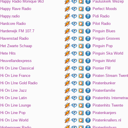
Happy Radio Monique 963
Pauluskerk Wezep
Happy Rave Radio
Perfect Moods
Happy.radio
Pidi Radio
Hardcore Radio
Pilot Radio
Harderwijk FM 107.7
Pinguin Blues
Havenstad Radio
Pinguin Grooves
Het Zwarte Schaap
Pinguin Pop
Hete Hits
Pinguin Ska World
Heuvellandexpress
Pinguin World
Hi On Line Classical
Pionier FM
Hi On Line France
Piraten Stream Twen
Hi On LIne Gold Radio
Piratenbunker
Hi On Line Jazz
Piratenfamilie
Hi On Line Latin
Piratenhits Internetra
Hi On Line Lounge
Piratenhits Twente
Hi On Line Pop
Piratenkanjers
Hi On Line World
Piratenknallers.nl
Higherpower Radio
Piratenlimburg