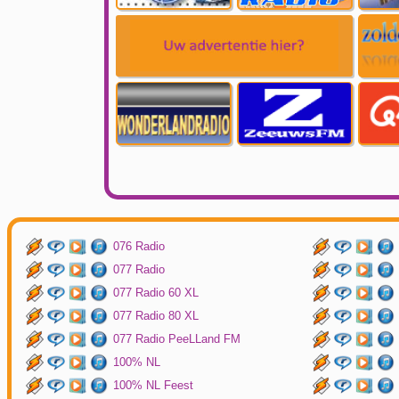
076 Radio
077 Radio
077 Radio 60 XL
077 Radio 80 XL
077 Radio PeeLLand FM
100% NL
100% NL Feest