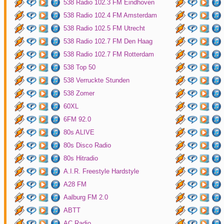
538 Radio 102.3 FM Eindhoven
538 Radio 102.4 FM Amsterdam
538 Radio 102.5 FM Utrecht
538 Radio 102.7 FM Den Haag
538 Radio 102.7 FM Rotterdam
538 Top 50
538 Verruckte Stunden
538 Zomer
60XL
6FM 92.0
80s ALIVE
80s Disco Radio
80s Hitradio
A.I.R. Freestyle Hardstyle
A28 FM
Aalburg FM 2.0
ABTT
AC Radio