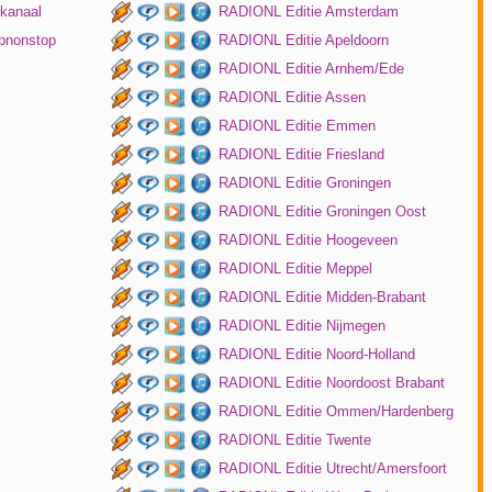
kanaal
RADIONL Editie Amsterdam
pnonstop
RADIONL Editie Apeldoorn
RADIONL Editie Arnhem/Ede
RADIONL Editie Assen
RADIONL Editie Emmen
RADIONL Editie Friesland
RADIONL Editie Groningen
RADIONL Editie Groningen Oost
RADIONL Editie Hoogeveen
RADIONL Editie Meppel
RADIONL Editie Midden-Brabant
RADIONL Editie Nijmegen
RADIONL Editie Noord-Holland
RADIONL Editie Noordoost Brabant
RADIONL Editie Ommen/Hardenberg
RADIONL Editie Twente
RADIONL Editie Utrecht/Amersfoort