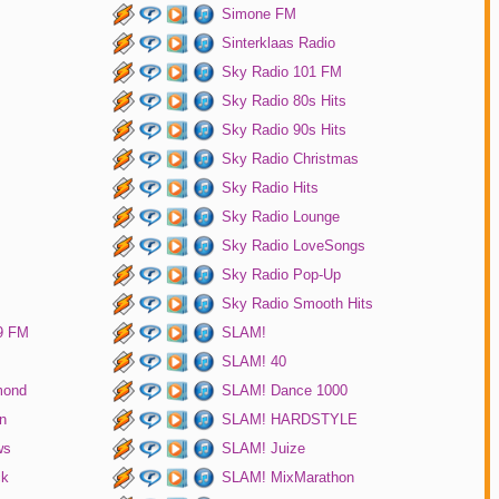
Simone FM
Sinterklaas Radio
Sky Radio 101 FM
Sky Radio 80s Hits
Sky Radio 90s Hits
Sky Radio Christmas
Sky Radio Hits
Sky Radio Lounge
Sky Radio LoveSongs
Sky Radio Pop-Up
Sky Radio Smooth Hits
9 FM
SLAM!
SLAM! 40
mond
SLAM! Dance 1000
n
SLAM! HARDSTYLE
ws
SLAM! Juize
ck
SLAM! MixMarathon