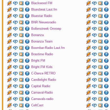
Blackwood FM
Bluesbeat Laut.fm
Bluestar Radio
BNR Nieuwsradio
Bollenstreek Omroep
Bonanza
Bonanza Team
Boombar-Radio Laut.fm
Brastime Radio
Bright.FM
Bright.FM Kids
C-Dance RETRO
Candlelight Radio
Capital Radio
Carnaval-Radio
Carnavals-radio
CeltCast