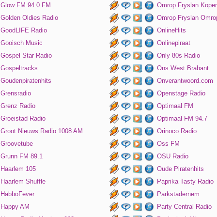
Glow FM 94.0 FM
Omrop Fryslan Koper
Golden Oldies Radio
Omrop Fryslan Omro
GoodLIFE Radio
OnlineHits
Gooisch Music
Onlinepiraat
Gospel Star Radio
Only 80s Radio
Gospeltracks
Ons West Brabant
Goudenpiratenhits
Onverantwoord.com
Grensradio
Openstage Radio
Grenz Radio
Optimaal FM
Groeistad Radio
Optimaal FM 94.7
Groot Nieuws Radio 1008 AM
Orinoco Radio
Groovetube
Oss FM
Grunn FM 89.1
OSU Radio
Haarlem 105
Oude Piratenhits
Haarlem Shuffle
Paprika Tasty Radio
HabboFever
Parkstadernem
Happy AM
Party Central Radio