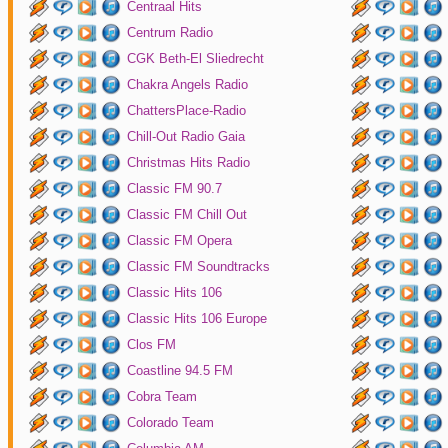
Centraal Hits
Centrum Radio
CGK Beth-El Sliedrecht
Chakra Angels Radio
ChattersPlace-Radio
Chill-Out Radio Gaia
Christmas Hits Radio
Classic FM 90.7
Classic FM Chill Out
Classic FM Opera
Classic FM Soundtracks
Classic Hits 106
Classic Hits 106 Europe
Clos FM
Coastline 94.5 FM
Cobra Team
Colorado Team