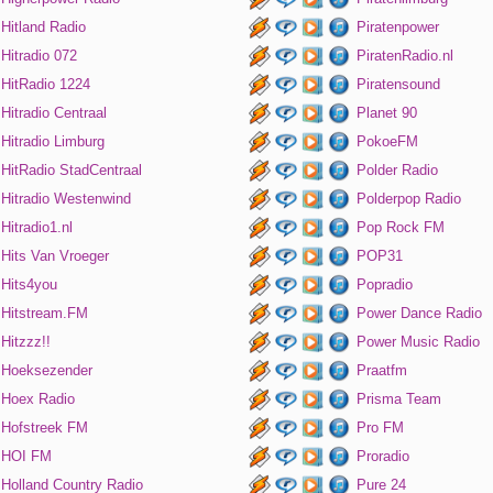
Hitland Radio
Piratenpower
Hitradio 072
PiratenRadio.nl
HitRadio 1224
Piratensound
Hitradio Centraal
Planet 90
Hitradio Limburg
PokoeFM
HitRadio StadCentraal
Polder Radio
Hitradio Westenwind
Polderpop Radio
Hitradio1.nl
Pop Rock FM
Hits Van Vroeger
POP31
Hits4you
Popradio
Hitstream.FM
Power Dance Radio
Hitzzz!!
Power Music Radio
Hoeksezender
Praatfm
Hoex Radio
Prisma Team
Hofstreek FM
Pro FM
HOI FM
Proradio
Holland Country Radio
Pure 24