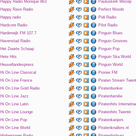
Happy Radio Monique 963
Pauluskerk Wezep
Happy Rave Radio
Perfect Moods
Happy.radio
Pidi Radio
Hardcore Radio
Pilot Radio
Harderwijk FM 107.7
Pinguin Blues
Havenstad Radio
Pinguin Grooves
Het Zwarte Schaap
Pinguin Pop
Hete Hits
Pinguin Ska World
Heuvellandexpress
Pinguin World
Hi On Line Classical
Pionier FM
Hi On Line France
Piraten Stream Twen
Hi On LIne Gold Radio
Piratenbunker
Hi On Line Jazz
Piratenfamilie
Hi On Line Latin
Piratenhits Internetra
Hi On Line Lounge
Piratenhits Twente
Hi On Line Pop
Piratenkanjers
Hi On Line World
Piratenknallers.nl
Higherpower Radio
Piratenlimburg