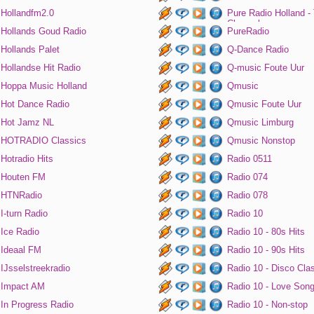
Hollandfm2.0
Pure Radio Holland -
Channel
Hollands Goud Radio
PureRadio
Hollands Palet
Q-Dance Radio
Hollandse Hit Radio
Q-music Foute Uur
Hoppa Music Holland
Qmusic
Hot Dance Radio
Qmusic Foute Uur
Hot Jamz NL
Qmusic Limburg
HOTRADIO Classics
Qmusic Nonstop
Hotradio Hits
Radio 0511
Houten FM
Radio 074
HTNRadio
Radio 078
I-turn Radio
Radio 10
Ice Radio
Radio 10 - 80s Hits
Ideaal FM
Radio 10 - 90s Hits
IJsselstreekradio
Radio 10 - Disco Cla
Impact AM
Radio 10 - Love Son
In Progress Radio
Radio 10 - Non-stop