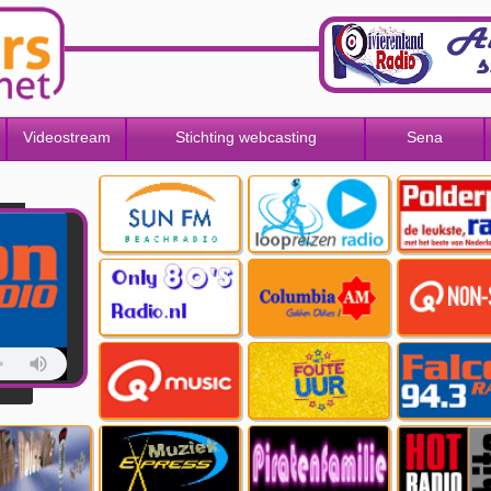
Videostream
Stichting webcasting
Sena