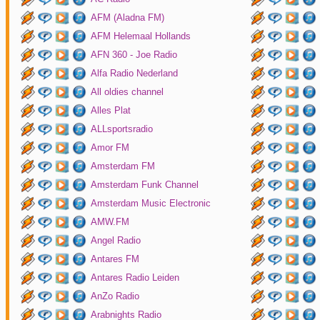
AFM (Aladna FM)
AFM Helemaal Hollands
AFN 360 - Joe Radio
Alfa Radio Nederland
All oldies channel
Alles Plat
ALLsportsradio
Amor FM
Amsterdam FM
Amsterdam Funk Channel
Amsterdam Music Electronic
AMW.FM
Angel Radio
Antares FM
Antares Radio Leiden
AnZo Radio
Arabnights Radio