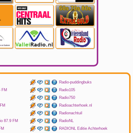
Radio-puddingbuks
5 FM
Radio105
Radio750
 FM
Radioachterhoek.nl
Radionachtuil
io 87.9 FM
RadioNL
 FM
RADIONL Editie Achterhoek