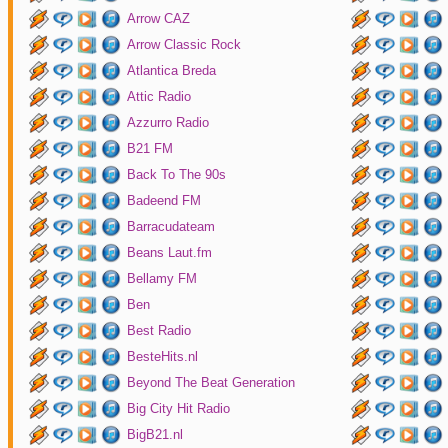
Arrow CAZ
Arrow Classic Rock
Atlantica Breda
Attic Radio
Azzurro Radio
B21 FM
Back To The 90s
Badeend FM
Barracudateam
Beans Laut.fm
Bellamy FM
Ben
Best Radio
BesteHits.nl
Beyond The Beat Generation
Big City Hit Radio
BigB21.nl