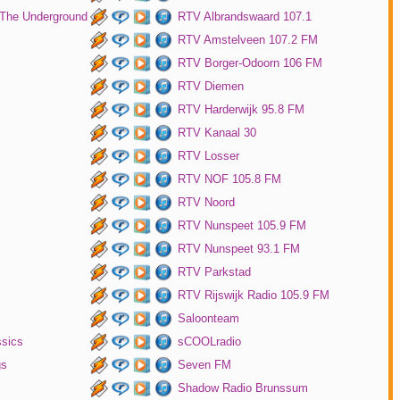
 The Underground
RTV Albrandswaard 107.1
RTV Amstelveen 107.2 FM
RTV Borger-Odoorn 106 FM
RTV Diemen
RTV Harderwijk 95.8 FM
RTV Kanaal 30
RTV Losser
RTV NOF 105.8 FM
RTV Noord
RTV Nunspeet 105.9 FM
RTV Nunspeet 93.1 FM
RTV Parkstad
RTV Rijswijk Radio 105.9 FM
Saloonteam
ssics
sCOOLradio
gs
Seven FM
Shadow Radio Brunssum