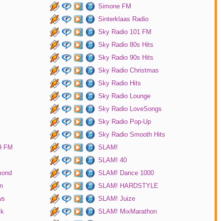
Simone FM
Sinterklaas Radio
Sky Radio 101 FM
Sky Radio 80s Hits
Sky Radio 90s Hits
Sky Radio Christmas
Sky Radio Hits
Sky Radio Lounge
Sky Radio LoveSongs
Sky Radio Pop-Up
Sky Radio Smooth Hits
9 FM
SLAM!
SLAM! 40
mond
SLAM! Dance 1000
n
SLAM! HARDSTYLE
ws
SLAM! Juize
ck
SLAM! MixMarathon