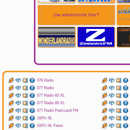
076 Radio
077 Radio
077 Radio 60 XL
077 Radio 80 XL
077 Radio PeeLLand FM
100% NL
100% NL Feest