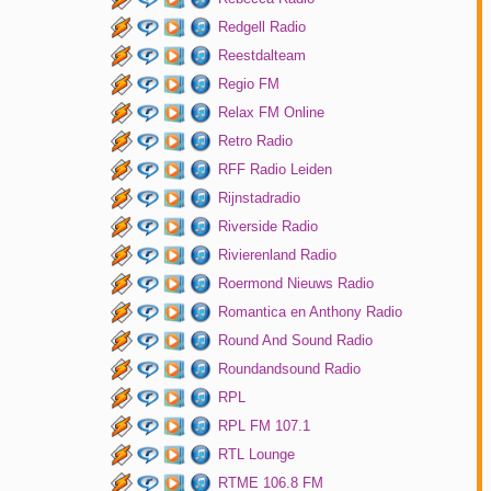
Redgell Radio
Reestdalteam
Regio FM
Relax FM Online
Retro Radio
RFF Radio Leiden
Rijnstadradio
Riverside Radio
Rivierenland Radio
Roermond Nieuws Radio
Romantica en Anthony Radio
Round And Sound Radio
Roundandsound Radio
RPL
RPL FM 107.1
RTL Lounge
RTME 106.8 FM