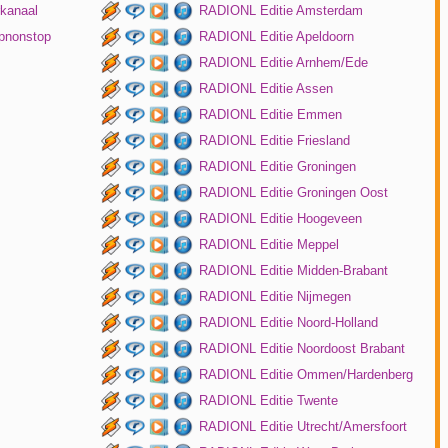
kanaal
RADIONL Editie Amsterdam
pnonstop
RADIONL Editie Apeldoorn
RADIONL Editie Arnhem/Ede
RADIONL Editie Assen
RADIONL Editie Emmen
RADIONL Editie Friesland
RADIONL Editie Groningen
RADIONL Editie Groningen Oost
RADIONL Editie Hoogeveen
RADIONL Editie Meppel
RADIONL Editie Midden-Brabant
RADIONL Editie Nijmegen
RADIONL Editie Noord-Holland
RADIONL Editie Noordoost Brabant
RADIONL Editie Ommen/Hardenberg
RADIONL Editie Twente
RADIONL Editie Utrecht/Amersfoort