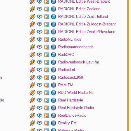
RADIONL Editie West-Brabant
RADIONL Editie Zeeland
RADIONL Editie Zuid Holland
RADIONL Editie Zuidoost-Brabant
RADIONL Editie Zwolle/Flevoland
RadioNL Kids
Radiopuurnederlands
RadiORO
Radiovenloosch Laut.fm
Radioxl nl
te
Radiozuid1959
RAM FM
RDD World Radio NL
dio
Real Hardstyle
Real Hardstyle Radio
RealDanceRadio
Reality FM
Rebecca Radio