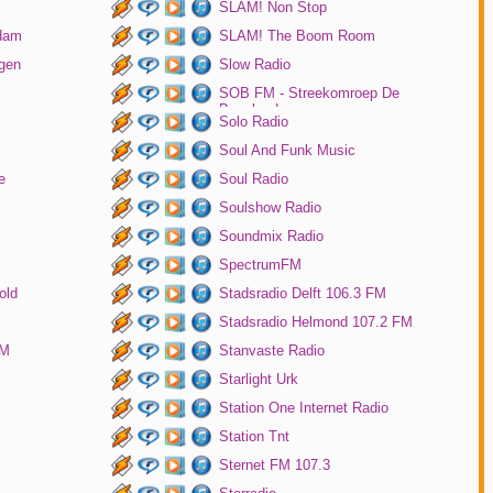
SLAM! Non Stop
rdam
SLAM! The Boom Room
gen
Slow Radio
SOB FM - Streekomroep De
Bevelanden
Solo Radio
Soul And Funk Music
e
Soul Radio
Soulshow Radio
Soundmix Radio
SpectrumFM
old
Stadsradio Delft 106.3 FM
Stadsradio Helmond 107.2 FM
FM
Stanvaste Radio
Starlight Urk
Station One Internet Radio
Station Tnt
Sternet FM 107.3