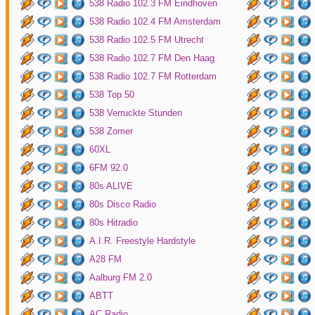
538 Radio 102.3 FM Eindhoven
538 Radio 102.4 FM Amsterdam
538 Radio 102.5 FM Utrecht
538 Radio 102.7 FM Den Haag
538 Radio 102.7 FM Rotterdam
538 Top 50
538 Verruckte Stunden
538 Zomer
60XL
6FM 92.0
80s ALIVE
80s Disco Radio
80s Hitradio
A.I.R. Freestyle Hardstyle
A28 FM
Aalburg FM 2.0
ABTT
AC Radio