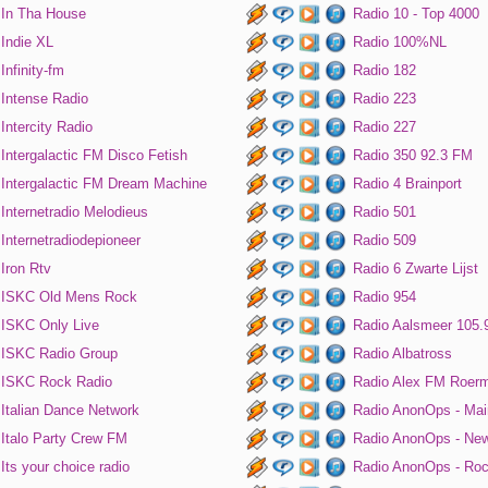
In Tha House
Radio 10 - Top 4000
Indie XL
Radio 100%NL
Infinity-fm
Radio 182
Intense Radio
Radio 223
Intercity Radio
Radio 227
Intergalactic FM Disco Fetish
Radio 350 92.3 FM
Intergalactic FM Dream Machine
Radio 4 Brainport
Internetradio Melodieus
Radio 501
Internetradiodepioneer
Radio 509
Iron Rtv
Radio 6 Zwarte Lijst
ISKC Old Mens Rock
Radio 954
ISKC Only Live
Radio Aalsmeer 105.
ISKC Radio Group
Radio Albatross
ISKC Rock Radio
Radio Alex FM Roer
Italian Dance Network
Radio AnonOps - Mai
Italo Party Crew FM
Radio AnonOps - Ne
Its your choice radio
Radio AnonOps - Ro