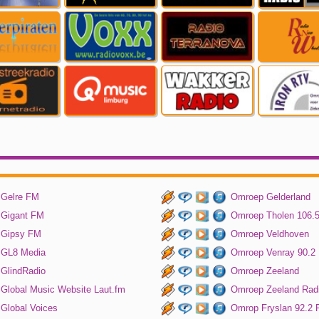
Gelre FM
Omroep Gelderland
Gigant FM
Omroep Tholen 106.
Gipsy FM
Omroep Veldhoven
GL8 Media
Omroep Venray 90.2
GlindRadio
Omroep Zeeland
Global Music Website Laut.fm
Omroep Zeeland Rad
Global Voices
Omrop Fryslan 92.2