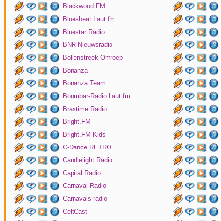
Blackwood FM
Bluesbeat Laut.fm
Bluestar Radio
BNR Nieuwsradio
Bollenstreek Omroep
Bonanza
Bonanza Team
Boombar-Radio Laut.fm
Brastime Radio
Bright.FM
Bright.FM Kids
C-Dance RETRO
Candlelight Radio
Capital Radio
Carnaval-Radio
Carnavals-radio
CeltCast