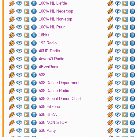
100% NL Liefde
100% NL Nederpop
100% NL Non-stop
100% NL Puur
18hits
192 Radio
40UP Radio
4ever49 Radio
4EverRadio
538
538 Dance Department
538 Dance Radio
538 Global Dance Chart
538 Hitzone
538 IBIZA
538 NON-STOP
538 Party