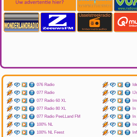
076 Radio
Id
077 Radio
IJ
077 Radio 60 XL
Im
077 Radio 80 XL
In
077 Radio PeeLLand FM
In
100% NL
In
100% NL Feest
In