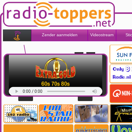
Zender aanmelden
Videostream
Sti