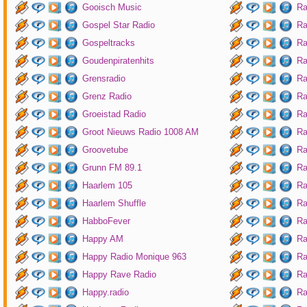
Gooisch Music
Ra
Gospel Star Radio
Ra
Gospeltracks
Ra
Goudenpiratenhits
Ra
Grensradio
Ra
Grenz Radio
Ra
Groeistad Radio
Ra
Groot Nieuws Radio 1008 AM
Ra
Groovetube
Ra
Grunn FM 89.1
Ra
Haarlem 105
Ra
Haarlem Shuffle
Ra
HabboFever
Ra
Happy AM
Ra
Happy Radio Monique 963
Ra
Happy Rave Radio
Ra
Happy.radio
Ra