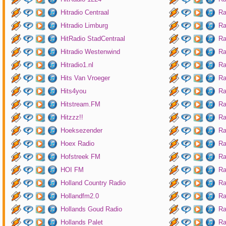
Hitradio Centraal
Ra
Hitradio Limburg
Ra
HitRadio StadCentraal
Ra
Hitradio Westenwind
Ra
Hitradio1.nl
Ra
Hits Van Vroeger
Ra
Hits4you
Ra
Hitstream.FM
Ra
Hitzzz!!
Ra
Hoeksezender
Ra
Hoex Radio
Ra
Hofstreek FM
Ra
HOI FM
Ra
Holland Country Radio
Ra
Hollandfm2.0
Ra
Hollands Goud Radio
Ra
Hollands Palet
Ra