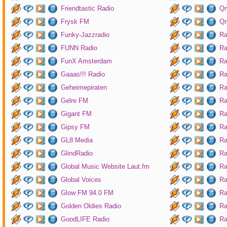
Friendtastic Radio
Qm
Frysk FM
Qm
Funky-Jazzradio
Ra
FUNN Radio
Ra
FunX Amsterdam
Ra
Gaaas!!! Radio
Ra
Geheimepiraten
Ra
Gelre FM
Ra
Gigant FM
Ra
Gipsy FM
Ra
GL8 Media
Ra
GlindRadio
Ra
Global Music Website Laut.fm
Ra
Global Voices
Ra
Glow FM 94.0 FM
Ra
Golden Oldies Radio
Ra
GoodLIFE Radio
Ra