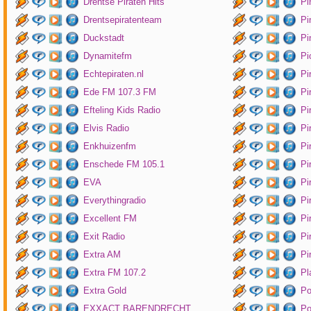
Drentse Piraten Hits
Pi
Drentsepiratenteam
Pi
Duckstadt
Pi
Dynamitefm
Pi
Echtepiraten.nl
Pi
Ede FM 107.3 FM
Pi
Efteling Kids Radio
Pi
Elvis Radio
Pi
Enkhuizenfm
Pi
Enschede FM 105.1
Pi
EVA
Pi
Everythingradio
Pi
Excellent FM
Pi
Exit Radio
Pi
Extra AM
Pi
Extra FM 107.2
Pl
Extra Gold
P
EXXACT BARENDRECHT
Po