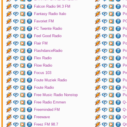
Falcon Radio 94.3 FM
Po
Fantasy Radio Italo
P
Favoriet FM
P
FC Twente Radio
Po
Feel Good Radio
Po
Flair FM
Po
FlashdanceRadio
Pr
Flex Radio
Pr
Flow Radio
Pr
Focus 103
Pr
Foute Muziek Radio
Pu
Foute Radio
Pu
Un
Free Music Radio Nonstop
Pu
Free Radio Emmen
Q-
Freeminded FM
Q-
Freewave
Q
Freez FM 98.7
Qm