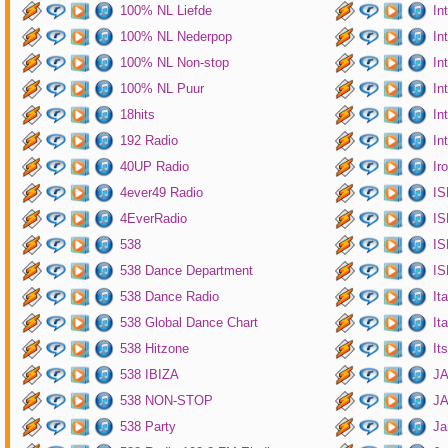
100% NL Liefde
In
100% NL Nederpop
In
100% NL Non-stop
In
100% NL Puur
In
18hits
In
192 Radio
In
40UP Radio
Ir
4ever49 Radio
IS
4EverRadio
IS
538
IS
538 Dance Department
IS
538 Dance Radio
It
538 Global Dance Chart
It
538 Hitzone
It
538 IBIZA
JA
538 NON-STOP
J
538 Party
Ja