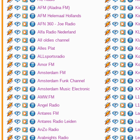
AFM (Aladna FM)
Ki
AFM Helemaal Hollands
Ki
AFN 360 - Joe Radio
Ki
Alfa Radio Nederland
K
All oldies channel
Kl
Alles Plat
Ko
ALLsportsradio
Ko
Amor FM
Ko
Amsterdam FM
Kr
Amsterdam Funk Channel
KX
Amsterdam Music Electronic
KX
AMW.FM
L1
Angel Radio
L1
Antares FM
La
Antares Radio Leiden
La
AnZo Radio
La
Arabnights Radio
Le