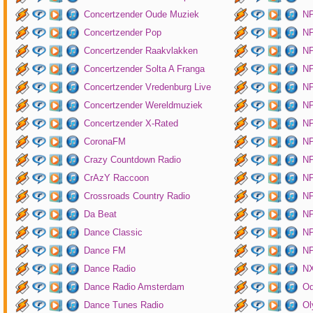
Concertzender Oude Muziek
N
Concertzender Pop
NP
Concertzender Raakvlakken
NP
Concertzender Solta A Franga
NP
Concertzender Vredenburg Live
N
Concertzender Wereldmuziek
N
Concertzender X-Rated
NP
CoronaFM
N
Crazy Countdown Radio
NP
CrAzY Raccoon
NP
Crossroads Country Radio
NP
Da Beat
NP
Dance Classic
NP
Dance FM
NP
Dance Radio
NX
Dance Radio Amsterdam
O
Dance Tunes Radio
Ol