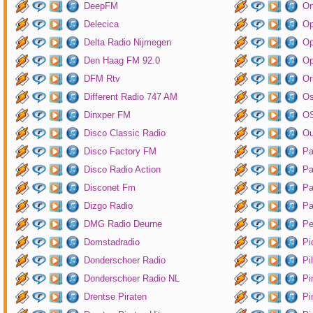
DeepFM
On
Delecica
Op
Delta Radio Nijmegen
Op
Den Haag FM 92.0
Op
DFM Rtv
Or
Different Radio 747 AM
O
Dinxper FM
OS
Disco Classic Radio
Ou
Disco Factory FM
Pa
Disco Radio Action
Pa
Disconet Fm
Pa
Dizgo Radio
Pa
DMG Radio Deurne
Pe
Domstadradio
Pi
Donderschoer Radio
Pi
Donderschoer Radio NL
Pi
Drentse Piraten
Pi