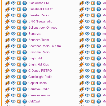
Blackwood FM
Ma
Bluesbeat Laut.fm
Ma
Bluestar Radio
M
BNR Nieuwsradio
Ma
Bollenstreek Omroep
Ma
Bonanza
ma
Bonanza Team
MA
Boombar-Radio Laut.fm
M
Brastime Radio
Ma
Bright.FM
Me
Bright.FM Kids
Me
C-Dance RETRO
Me
Candlelight Radio
Me
Capital Radio
M
Carnaval-Radio
Mo
Carnavals-radio
Mo
CeltCast
Mo