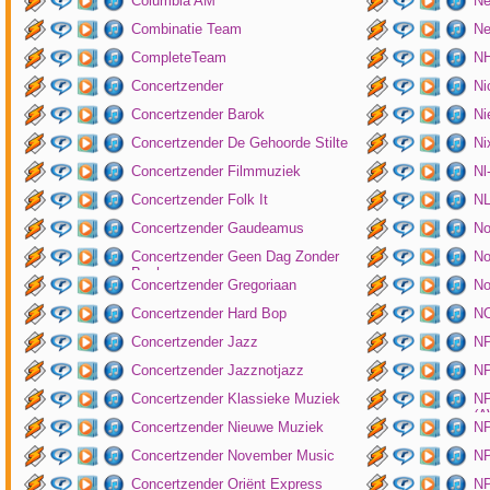
Columbia AM
Ne
Combinatie Team
Ne
CompleteTeam
NH
Concertzender
Ni
Concertzender Barok
Ni
Concertzender De Gehoorde Stilte
N
Concertzender Filmmuziek
Nl
Concertzender Folk It
N
Concertzender Gaudeamus
No
Concertzender Geen Dag Zonder
No
Bach
Concertzender Gregoriaan
No
Concertzender Hard Bop
N
Concertzender Jazz
N
Concertzender Jazznotjazz
NP
Concertzender Klassieke Muziek
NP
(
Concertzender Nieuwe Muziek
N
Concertzender November Music
NP
Concertzender Oriënt Express
NP