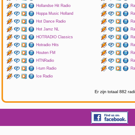
Hollandse Hit Radio
Ra
Hoppa Music Holland
Ra
Hot Dance Radio
Ra
Hot Jamz NL
Ra
HOTRADIO Classics
Ra
Hotradio Hits
Ra
Houten FM
Ra
HTNRadio
Ra
I-turn Radio
Ra
Ice Radio
Er zijn totaal 882 ra