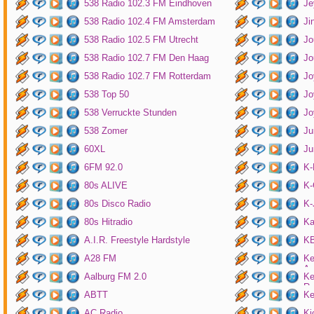
538 Radio 102.3 FM Eindhoven
Je
538 Radio 102.4 FM Amsterdam
Ji
538 Radio 102.5 FM Utrecht
Jo
538 Radio 102.7 FM Den Haag
Jo
538 Radio 102.7 FM Rotterdam
Jo
538 Top 50
Jo
538 Verruckte Stunden
Jo
538 Zomer
Ju
60XL
Ju
6FM 92.0
K
80s ALIVE
K-
80s Disco Radio
K
80s Hitradio
Ka
A.I.R. Freestyle Hardstyle
KB
A28 FM
Ke
Am
Aalburg FM 2.0
Ke
Ro
ABTT
Ke
AC Radio
Ki