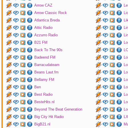
Arrow CAZ
Le
Arrow Classic Rock
Li
Atlantica Breda
Li
Attic Radio
Li
Azzurro Radio
Li
B21 FM
Lo
Back To The 90s
LO
Badeend FM
Lo
Barracudateam
Lo
Beans Laut.fm
Lo
Bellamy FM
Lo
Ben
Lo
Best Radio
Lo
BesteHits.nl
Lo
Beyond The Beat Generation
Lo
Big City Hit Radio
LX
BigB21.nl
Ma