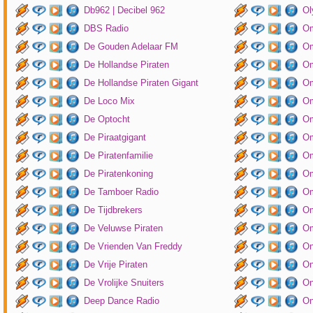
Db962 | Decibel 962
Ol
DBS Radio
Om
De Gouden Adelaar FM
Om
De Hollandse Piraten
Om
De Hollandse Piraten Gigant
Om
De Loco Mix
Om
De Optocht
Om
De Piraatgigant
Om
De Piratenfamilie
Om
De Piratenkoning
Om
De Tamboer Radio
Om
De Tijdbrekers
Om
De Veluwse Piraten
Om
De Vrienden Van Freddy
On
De Vrije Piraten
On
De Vrolijke Snuiters
On
Deep Dance Radio
On