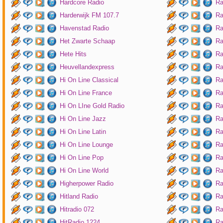
Hardcore Radio
Ra
Harderwijk FM 107.7
Ra
Havenstad Radio
Ra
Het Zwarte Schaap
Ra
Hete Hits
Ra
Heuvellandexpress
Ra
Hi On Line Classical
Ra
Hi On Line France
Ra
Hi On LIne Gold Radio
Ra
Hi On Line Jazz
Ra
Hi On Line Latin
Ra
Hi On Line Lounge
Ra
Hi On Line Pop
Ra
Hi On Line World
Ra
Higherpower Radio
Ra
Hitland Radio
Ra
Hitradio 072
Ra
HitRadio 1224
Ra