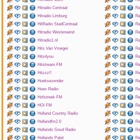
Hitradio Centraal
Ra
Hitradio Limburg
Ra
HitRadio StadCentraal
Ra
Hitradio Westenwind
Ra
Hitradio1.nl
Ra
Hits Van Vroeger
Ra
Hits4you
Ra
Hitstream.FM
Ra
Hitzzz!!
Ra
Hoeksezender
Ra
Hoex Radio
Ra
Hofstreek FM
Ra
HOI FM
Ra
Holland Country Radio
Ra
Hollandfm2.0
Ra
Hollands Goud Radio
Ra
Hollands Palet
Ra