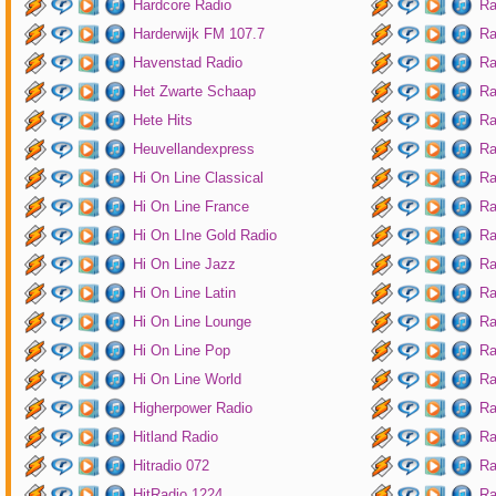
Hardcore Radio
Ra
Harderwijk FM 107.7
Ra
Havenstad Radio
Ra
Het Zwarte Schaap
Ra
Hete Hits
Ra
Heuvellandexpress
Ra
Hi On Line Classical
Ra
Hi On Line France
Ra
Hi On LIne Gold Radio
Ra
Hi On Line Jazz
Ra
Hi On Line Latin
Ra
Hi On Line Lounge
Ra
Hi On Line Pop
Ra
Hi On Line World
Ra
Higherpower Radio
Ra
Hitland Radio
Ra
Hitradio 072
Ra
HitRadio 1224
Ra