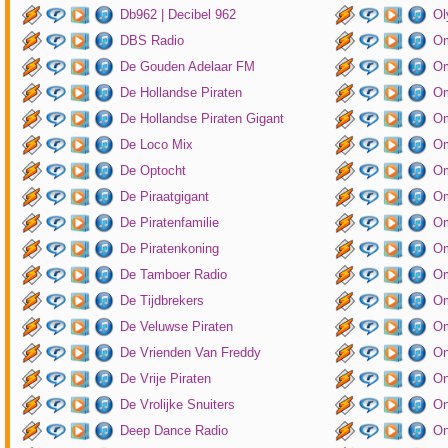
Db962 | Decibel 962
Ol
DBS Radio
Om
De Gouden Adelaar FM
Om
De Hollandse Piraten
Om
De Hollandse Piraten Gigant
Om
De Loco Mix
Om
De Optocht
Om
De Piraatgigant
Om
De Piratenfamilie
Om
De Piratenkoning
Om
De Tamboer Radio
Om
De Tijdbrekers
Om
De Veluwse Piraten
Om
De Vrienden Van Freddy
On
De Vrije Piraten
On
De Vrolijke Snuiters
On
Deep Dance Radio
On