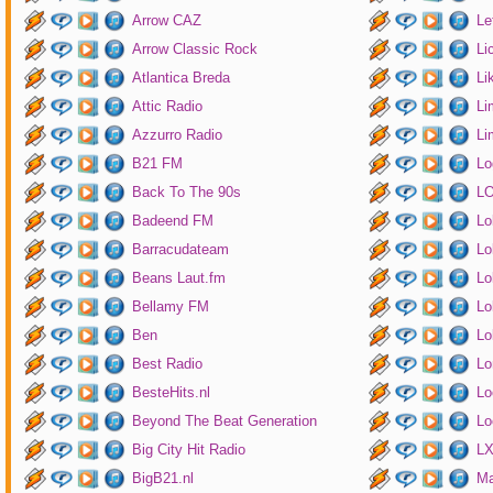
Arrow CAZ
Le
Arrow Classic Rock
Li
Atlantica Breda
Li
Attic Radio
Li
Azzurro Radio
Li
B21 FM
Lo
Back To The 90s
LO
Badeend FM
Lo
Barracudateam
Lo
Beans Laut.fm
Lo
Bellamy FM
Lo
Ben
Lo
Best Radio
Lo
BesteHits.nl
Lo
Beyond The Beat Generation
Lo
Big City Hit Radio
LX
BigB21.nl
Ma