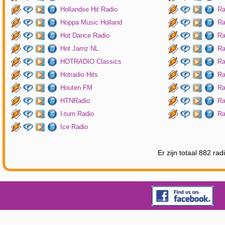
Hollandse Hit Radio
Ra
Hoppa Music Holland
Ra
Hot Dance Radio
Ra
Hot Jamz NL
Ra
HOTRADIO Classics
Ra
Hotradio Hits
Ra
Houten FM
Ra
HTNRadio
Ra
I-turn Radio
Ra
Ice Radio
Er zijn totaal 882 ra