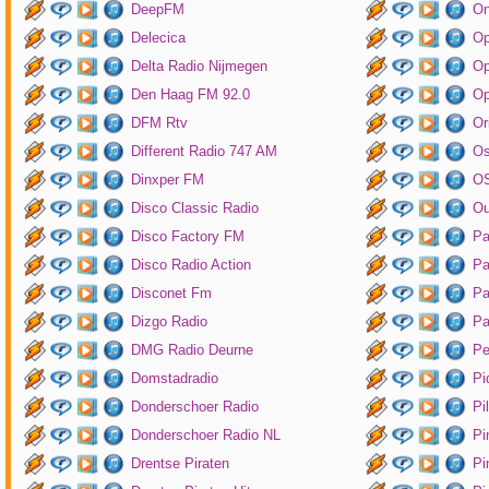
DeepFM
On
Delecica
Op
Delta Radio Nijmegen
Op
Den Haag FM 92.0
Op
DFM Rtv
Or
Different Radio 747 AM
O
Dinxper FM
OS
Disco Classic Radio
Ou
Disco Factory FM
Pa
Disco Radio Action
Pa
Disconet Fm
Pa
Dizgo Radio
Pa
DMG Radio Deurne
Pe
Domstadradio
Pi
Donderschoer Radio
Pi
Donderschoer Radio NL
Pi
Drentse Piraten
Pi