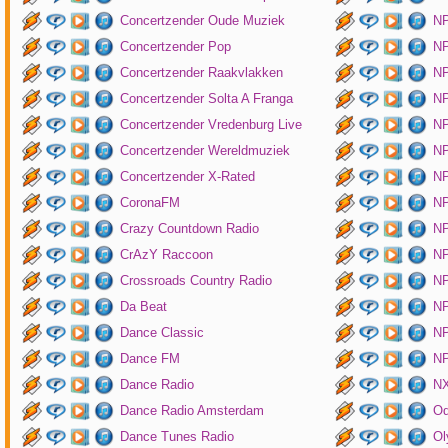
Concertzender Oude Muziek
N
Concertzender Pop
NP
Concertzender Raakvlakken
NP
Concertzender Solta A Franga
NP
Concertzender Vredenburg Live
N
Concertzender Wereldmuziek
N
Concertzender X-Rated
NP
CoronaFM
N
Crazy Countdown Radio
NP
CrAzY Raccoon
NP
Crossroads Country Radio
NP
Da Beat
NP
Dance Classic
NP
Dance FM
NP
Dance Radio
NX
Dance Radio Amsterdam
O
Dance Tunes Radio
Ol