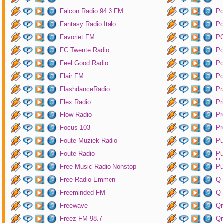
Falcon Radio 94.3 FM
Po
Fantasy Radio Italo
P
Favoriet FM
P
FC Twente Radio
Po
Feel Good Radio
Po
Flair FM
Po
FlashdanceRadio
Pr
Flex Radio
Pr
Flow Radio
Pr
Focus 103
Pr
Foute Muziek Radio
Pu
Foute Radio
Pu
Un
Free Music Radio Nonstop
Pu
Free Radio Emmen
Q-
Freeminded FM
Q-
Freewave
Q
Freez FM 98.7
Qm