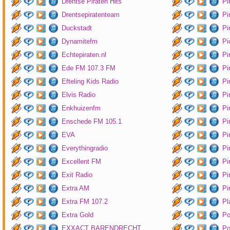
Drentse Piraten Hits
Pi
Drentsepiratenteam
Pi
Duckstadt
Pi
Dynamitefm
Pi
Echtepiraten.nl
Pi
Ede FM 107.3 FM
Pi
Efteling Kids Radio
Pi
Elvis Radio
Pi
Enkhuizenfm
Pi
Enschede FM 105.1
Pi
EVA
Pi
Everythingradio
Pi
Excellent FM
Pi
Exit Radio
Pi
Extra AM
Pi
Extra FM 107.2
Pl
Extra Gold
P
EXXACT BARENDRECHT
Po