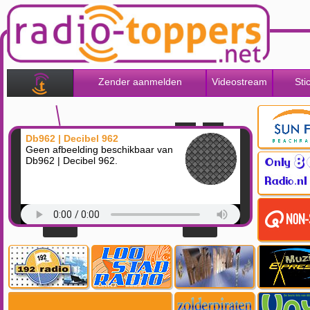
Zender aanmelden
Videostream
Sti
Db962 | Decibel 962
Geen afbeelding beschikbaar van
Db962 | Decibel 962.