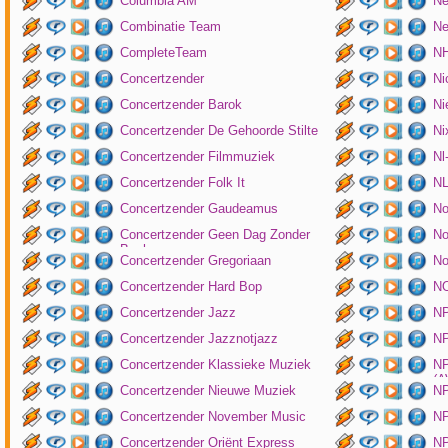
Columbia AM
Ne
Combinatie Team
Ne
CompleteTeam
NH
Concertzender
Ni
Concertzender Barok
Ni
Concertzender De Gehoorde Stilte
N
Concertzender Filmmuziek
Nl
Concertzender Folk It
N
Concertzender Gaudeamus
No
Concertzender Geen Dag Zonder
No
Bach
Concertzender Gregoriaan
No
Concertzender Hard Bop
N
Concertzender Jazz
N
Concertzender Jazznotjazz
NP
Concertzender Klassieke Muziek
NP
(
Concertzender Nieuwe Muziek
N
Concertzender November Music
NP
Concertzender Oriënt Express
NP