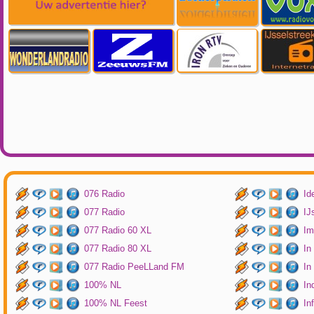
076 Radio
Id
077 Radio
IJ
077 Radio 60 XL
Im
077 Radio 80 XL
In
077 Radio PeeLLand FM
In
100% NL
In
100% NL Feest
In