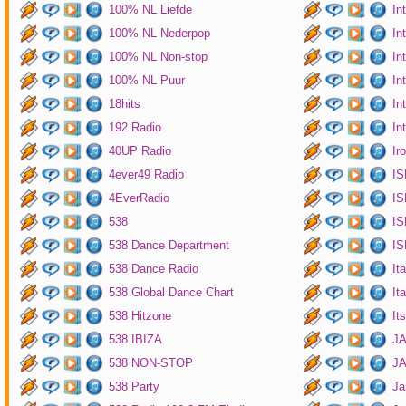
100% NL Liefde
In
100% NL Nederpop
In
100% NL Non-stop
In
100% NL Puur
In
18hits
In
192 Radio
In
40UP Radio
Ir
4ever49 Radio
IS
4EverRadio
IS
538
IS
538 Dance Department
IS
538 Dance Radio
It
538 Global Dance Chart
It
538 Hitzone
It
538 IBIZA
JA
538 NON-STOP
J
538 Party
Ja