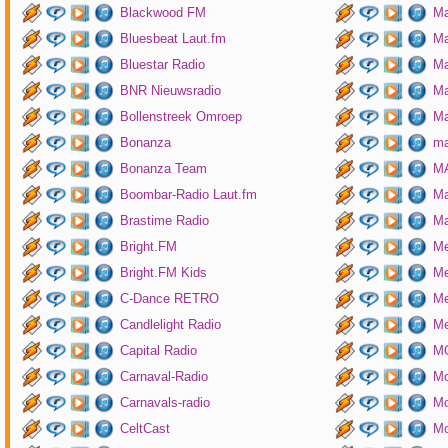
Blackwood FM
Ma
Bluesbeat Laut.fm
Ma
Bluestar Radio
M
BNR Nieuwsradio
Ma
Bollenstreek Omroep
Ma
Bonanza
ma
Bonanza Team
MA
Boombar-Radio Laut.fm
M
Brastime Radio
Ma
Bright.FM
Me
Bright.FM Kids
Me
C-Dance RETRO
Me
Candlelight Radio
Me
Capital Radio
M
Carnaval-Radio
Mo
Carnavals-radio
Mo
CeltCast
Mo