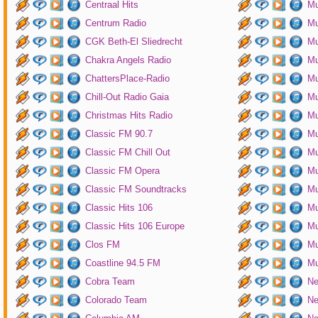
Centraal Hits
Mu
Centrum Radio
Mu
CGK Beth-El Sliedrecht
Mu
Chakra Angels Radio
Mu
ChattersPlace-Radio
Mu
Chill-Out Radio Gaia
Mu
Christmas Hits Radio
Mu
Classic FM 90.7
Mu
Classic FM Chill Out
Mu
Classic FM Opera
Mu
Classic FM Soundtracks
Mu
Classic Hits 106
Mu
Classic Hits 106 Europe
Mu
Clos FM
Mu
Coastline 94.5 FM
Mu
Cobra Team
Ne
Colorado Team
Ne