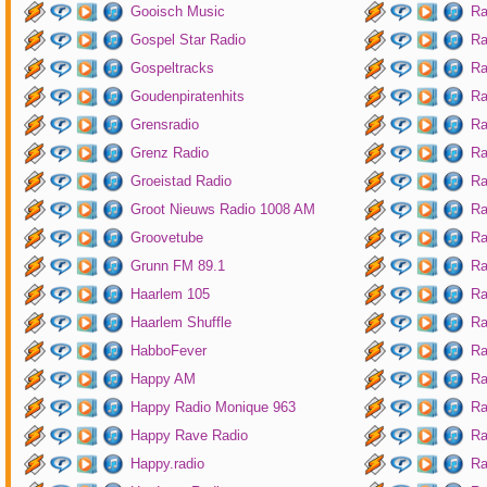
Gooisch Music
Ra
Gospel Star Radio
Ra
Gospeltracks
Ra
Goudenpiratenhits
Ra
Grensradio
Ra
Grenz Radio
Ra
Groeistad Radio
Ra
Groot Nieuws Radio 1008 AM
Ra
Groovetube
Ra
Grunn FM 89.1
Ra
Haarlem 105
Ra
Haarlem Shuffle
Ra
HabboFever
Ra
Happy AM
Ra
Happy Radio Monique 963
Ra
Happy Rave Radio
Ra
Happy.radio
Ra