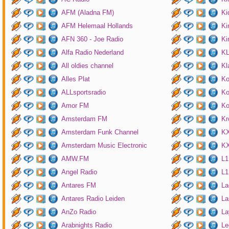
AFM (Aladna FM)
Ki
AFM Helemaal Hollands
Ki
AFN 360 - Joe Radio
Ki
Alfa Radio Nederland
K
All oldies channel
Kl
Alles Plat
Ko
ALLsportsradio
Ko
Amor FM
Ko
Amsterdam FM
Kr
Amsterdam Funk Channel
KX
Amsterdam Music Electronic
KX
AMW.FM
L1
Angel Radio
L1
Antares FM
La
Antares Radio Leiden
La
AnZo Radio
La
Arabnights Radio
Le