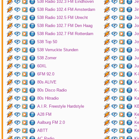
538 Radio 102.3 FM Eindhoven
Je
538 Radio 102.4 FM Amsterdam
Ji
538 Radio 102.5 FM Utrecht
Jo
538 Radio 102.7 FM Den Haag
Jo
538 Radio 102.7 FM Rotterdam
Jo
538 Top 50
Jo
538 Verruckte Stunden
Jo
538 Zomer
Ju
60XL
Ju
6FM 92.0
K
80s ALIVE
K-
80s Disco Radio
K
80s Hitradio
Ka
A.I.R. Freestyle Hardstyle
KB
A28 FM
Ke
Am
Aalburg FM 2.0
Ke
Ro
ABTT
Ke
AC Radio
Ki