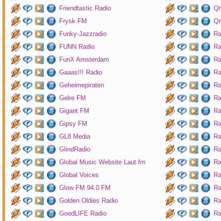
Friendtastic Radio
Qm
Frysk FM
Qm
Funky-Jazzradio
Ra
FUNN Radio
Ra
FunX Amsterdam
Ra
Gaaas!!! Radio
Ra
Geheimepiraten
Ra
Gelre FM
Ra
Gigant FM
Ra
Gipsy FM
Ra
GL8 Media
Ra
GlindRadio
Ra
Global Music Website Laut.fm
Ra
Global Voices
Ra
Glow FM 94.0 FM
Ra
Golden Oldies Radio
Ra
GoodLIFE Radio
Ra