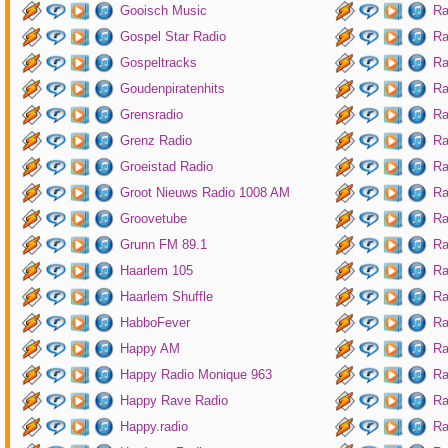
Gooisch Music
Ra
Gospel Star Radio
Ra
Gospeltracks
Ra
Goudenpiratenhits
Ra
Grensradio
Ra
Grenz Radio
Ra
Groeistad Radio
Ra
Groot Nieuws Radio 1008 AM
Ra
Groovetube
Ra
Grunn FM 89.1
Ra
Haarlem 105
Ra
Haarlem Shuffle
Ra
HabboFever
Ra
Happy AM
Ra
Happy Radio Monique 963
Ra
Happy Rave Radio
Ra
Happy.radio
Ra