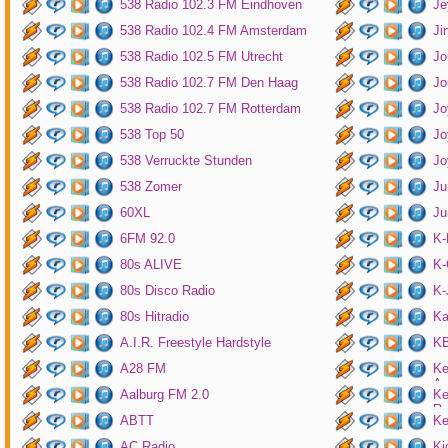
538 Radio 102.3 FM Eindhoven
Je
538 Radio 102.4 FM Amsterdam
Ji
538 Radio 102.5 FM Utrecht
Jo
538 Radio 102.7 FM Den Haag
Jo
538 Radio 102.7 FM Rotterdam
Jo
538 Top 50
Jo
538 Verruckte Stunden
Jo
538 Zomer
Ju
60XL
Ju
6FM 92.0
K
80s ALIVE
K-
80s Disco Radio
K
80s Hitradio
Ka
A.I.R. Freestyle Hardstyle
KB
A28 FM
Ke
Am
Aalburg FM 2.0
Ke
Ro
ABTT
Ke
AC Radio
Ki