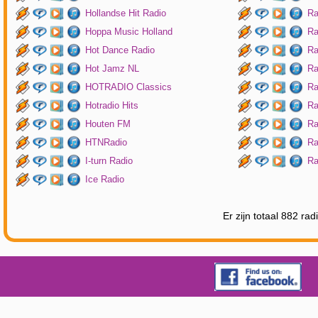
Hollandse Hit Radio
Ra
Hoppa Music Holland
Ra
Hot Dance Radio
Ra
Hot Jamz NL
Ra
HOTRADIO Classics
Ra
Hotradio Hits
Ra
Houten FM
Ra
HTNRadio
Ra
I-turn Radio
Ra
Ice Radio
Er zijn totaal 882 ra