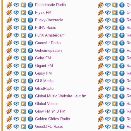
Friendtastic Radio
Qm
Frysk FM
Qm
Funky-Jazzradio
Ra
FUNN Radio
Ra
FunX Amsterdam
Ra
Gaaas!!! Radio
Ra
Geheimepiraten
Ra
Gelre FM
Ra
Gigant FM
Ra
Gipsy FM
Ra
GL8 Media
Ra
GlindRadio
Ra
Global Music Website Laut.fm
Ra
Global Voices
Ra
Glow FM 94.0 FM
Ra
Golden Oldies Radio
Ra
GoodLIFE Radio
Ra