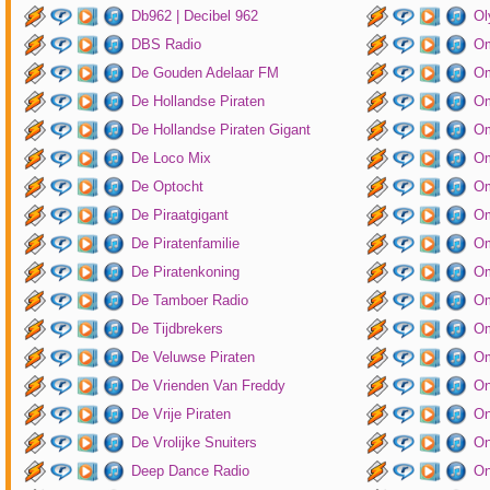
Db962 | Decibel 962
Ol
DBS Radio
Om
De Gouden Adelaar FM
Om
De Hollandse Piraten
Om
De Hollandse Piraten Gigant
Om
De Loco Mix
Om
De Optocht
Om
De Piraatgigant
Om
De Piratenfamilie
Om
De Piratenkoning
Om
De Tamboer Radio
Om
De Tijdbrekers
Om
De Veluwse Piraten
Om
De Vrienden Van Freddy
On
De Vrije Piraten
On
De Vrolijke Snuiters
On
Deep Dance Radio
On