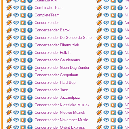
Columbia AM
Ne
Combinatie Team
Ne
CompleteTeam
NH
Concertzender
Ni
Concertzender Barok
Ni
Concertzender De Gehoorde Stilte
N
Concertzender Filmmuziek
Nl
Concertzender Folk It
N
Concertzender Gaudeamus
No
Concertzender Geen Dag Zonder
No
Bach
Concertzender Gregoriaan
No
Concertzender Hard Bop
N
Concertzender Jazz
N
Concertzender Jazznotjazz
NP
Concertzender Klassieke Muziek
NP
(
Concertzender Nieuwe Muziek
N
Concertzender November Music
NP
Concertzender Oriënt Express
NP