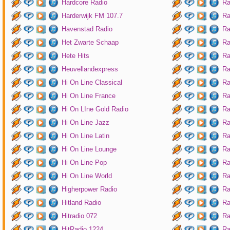
Hardcore Radio
Ra
Harderwijk FM 107.7
Ra
Havenstad Radio
Ra
Het Zwarte Schaap
Ra
Hete Hits
Ra
Heuvellandexpress
Ra
Hi On Line Classical
Ra
Hi On Line France
Ra
Hi On LIne Gold Radio
Ra
Hi On Line Jazz
Ra
Hi On Line Latin
Ra
Hi On Line Lounge
Ra
Hi On Line Pop
Ra
Hi On Line World
Ra
Higherpower Radio
Ra
Hitland Radio
Ra
Hitradio 072
Ra
HitRadio 1224
Ra