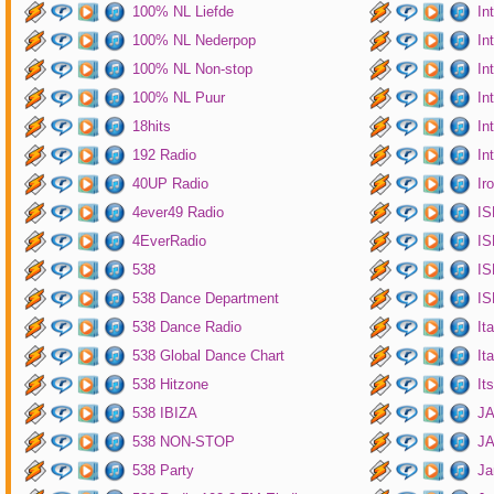
100% NL Liefde
In
100% NL Nederpop
In
100% NL Non-stop
In
100% NL Puur
In
18hits
In
192 Radio
In
40UP Radio
Ir
4ever49 Radio
IS
4EverRadio
IS
538
IS
538 Dance Department
IS
538 Dance Radio
It
538 Global Dance Chart
It
538 Hitzone
It
538 IBIZA
JA
538 NON-STOP
J
538 Party
Ja