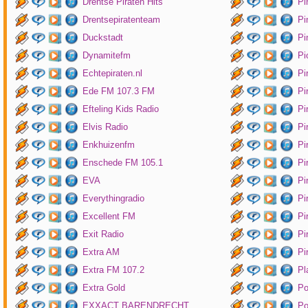
Drentse Piraten Hits
Pi
Drentsepiratenteam
Pi
Duckstadt
Pi
Dynamitefm
Pi
Echtepiraten.nl
Pi
Ede FM 107.3 FM
Pi
Efteling Kids Radio
Pi
Elvis Radio
Pi
Enkhuizenfm
Pi
Enschede FM 105.1
Pi
EVA
Pi
Everythingradio
Pi
Excellent FM
Pi
Exit Radio
Pi
Extra AM
Pi
Extra FM 107.2
Pl
Extra Gold
P
EXXACT BARENDRECHT
Po