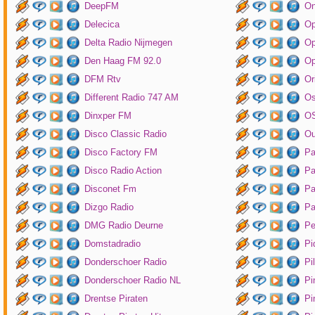
DeepFM
On
Delecica
Op
Delta Radio Nijmegen
Op
Den Haag FM 92.0
Op
DFM Rtv
Or
Different Radio 747 AM
O
Dinxper FM
OS
Disco Classic Radio
Ou
Disco Factory FM
Pa
Disco Radio Action
Pa
Disconet Fm
Pa
Dizgo Radio
Pa
DMG Radio Deurne
Pe
Domstadradio
Pi
Donderschoer Radio
Pi
Donderschoer Radio NL
Pi
Drentse Piraten
Pi