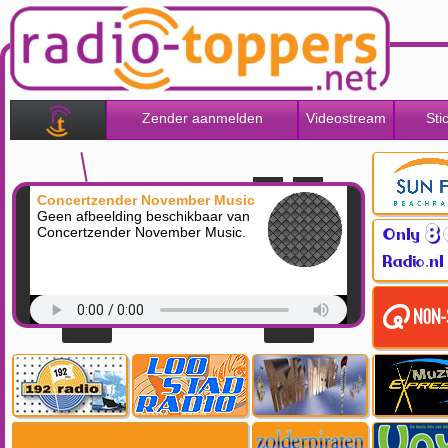
Zender aanmelden
Videostream
Sti
Concertzender November Music
Geen afbeelding beschikbaar van
Concertzender November Music.