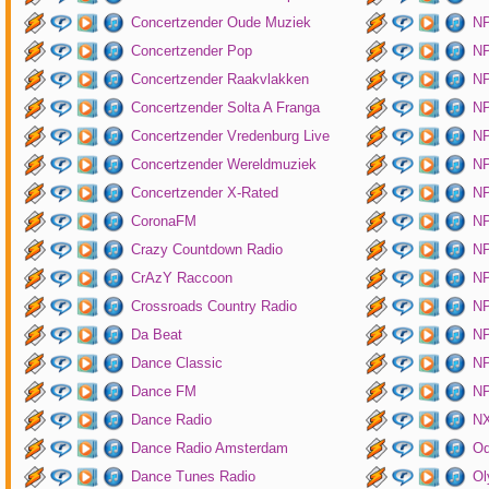
Concertzender Oude Muziek
N
Concertzender Pop
NP
Concertzender Raakvlakken
NP
Concertzender Solta A Franga
NP
Concertzender Vredenburg Live
N
Concertzender Wereldmuziek
N
Concertzender X-Rated
NP
CoronaFM
N
Crazy Countdown Radio
NP
CrAzY Raccoon
NP
Crossroads Country Radio
NP
Da Beat
NP
Dance Classic
NP
Dance FM
NP
Dance Radio
NX
Dance Radio Amsterdam
O
Dance Tunes Radio
Ol