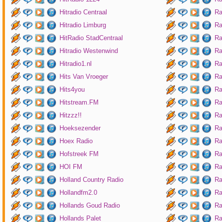
Hitradio Centraal
Ra
Hitradio Limburg
Ra
HitRadio StadCentraal
Ra
Hitradio Westenwind
Ra
Hitradio1.nl
Ra
Hits Van Vroeger
Ra
Hits4you
Ra
Hitstream.FM
Ra
Hitzzz!!
Ra
Hoeksezender
Ra
Hoex Radio
Ra
Hofstreek FM
Ra
HOI FM
Ra
Holland Country Radio
Ra
Hollandfm2.0
Ra
Hollands Goud Radio
Ra
Hollands Palet
Ra