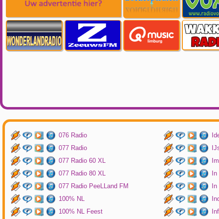
076 Radio
Id
077 Radio
IJ
077 Radio 60 XL
Im
077 Radio 80 XL
In
077 Radio PeeLLand FM
In
100% NL
In
100% NL Feest
In