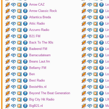
Arrow CAZ
Le
Arrow Classic Rock
Li
Atlantica Breda
Li
Attic Radio
Li
Azzurro Radio
Li
B21 FM
Lo
Back To The 90s
LO
Badeend FM
Lo
Barracudateam
Lo
Beans Laut.fm
Lo
Bellamy FM
Lo
Ben
Lo
Best Radio
Lo
BesteHits.nl
Lo
Beyond The Beat Generation
Lo
Big City Hit Radio
LX
BigB21.nl
Ma