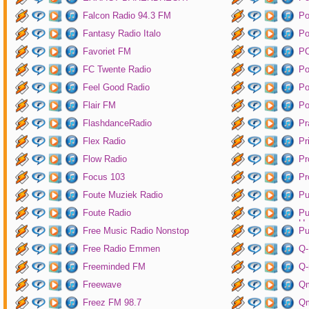
Falcon Radio 94.3 FM
Po
Fantasy Radio Italo
P
Favoriet FM
P
FC Twente Radio
Po
Feel Good Radio
Po
Flair FM
Po
FlashdanceRadio
Pr
Flex Radio
Pr
Flow Radio
Pr
Focus 103
Pr
Foute Muziek Radio
Pu
Foute Radio
Pu
Un
Free Music Radio Nonstop
Pu
Free Radio Emmen
Q-
Freeminded FM
Q-
Freewave
Q
Freez FM 98.7
Qm