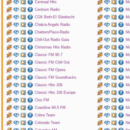
Centraal Hits
Mu
Centrum Radio
Mu
CGK Beth-El Sliedrecht
Mu
Chakra Angels Radio
Mu
ChattersPlace-Radio
Mu
Chill-Out Radio Gaia
Mu
Christmas Hits Radio
Mu
Classic FM 90.7
Mu
Classic FM Chill Out
Mu
Classic FM Opera
Mu
Classic FM Soundtracks
Mu
Classic Hits 106
Mu
Classic Hits 106 Europe
Mu
Clos FM
Mu
Coastline 94.5 FM
Mu
Cobra Team
Ne
Colorado Team
Ne