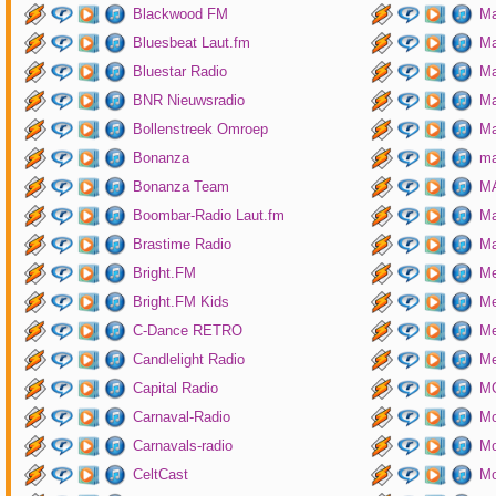
Blackwood FM
Ma
Bluesbeat Laut.fm
Ma
Bluestar Radio
M
BNR Nieuwsradio
Ma
Bollenstreek Omroep
Ma
Bonanza
ma
Bonanza Team
MA
Boombar-Radio Laut.fm
M
Brastime Radio
Ma
Bright.FM
Me
Bright.FM Kids
Me
C-Dance RETRO
Me
Candlelight Radio
Me
Capital Radio
M
Carnaval-Radio
Mo
Carnavals-radio
Mo
CeltCast
Mo