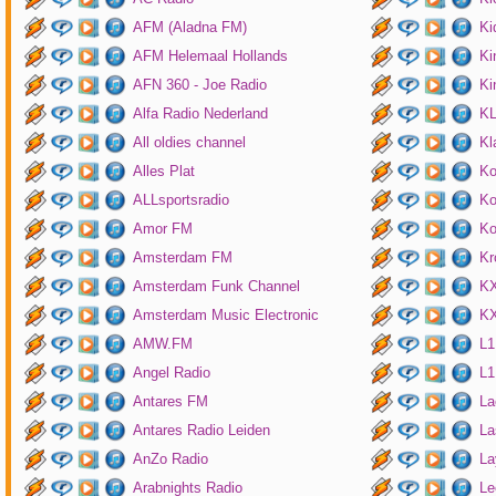
AFM (Aladna FM)
Ki
AFM Helemaal Hollands
Ki
AFN 360 - Joe Radio
Ki
Alfa Radio Nederland
K
All oldies channel
Kl
Alles Plat
Ko
ALLsportsradio
Ko
Amor FM
Ko
Amsterdam FM
Kr
Amsterdam Funk Channel
KX
Amsterdam Music Electronic
KX
AMW.FM
L1
Angel Radio
L1
Antares FM
La
Antares Radio Leiden
La
AnZo Radio
La
Arabnights Radio
Le