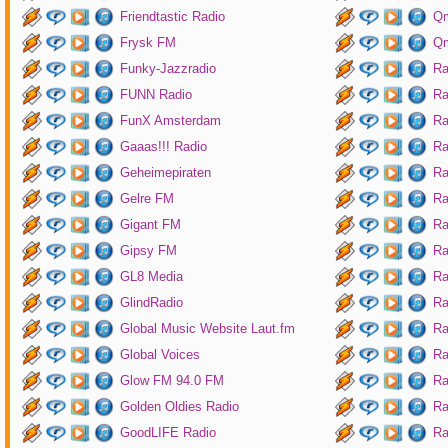
Friendtastic Radio
Qm
Frysk FM
Qm
Funky-Jazzradio
Ra
FUNN Radio
Ra
FunX Amsterdam
Ra
Gaaas!!! Radio
Ra
Geheimepiraten
Ra
Gelre FM
Ra
Gigant FM
Ra
Gipsy FM
Ra
GL8 Media
Ra
GlindRadio
Ra
Global Music Website Laut.fm
Ra
Global Voices
Ra
Glow FM 94.0 FM
Ra
Golden Oldies Radio
Ra
GoodLIFE Radio
Ra