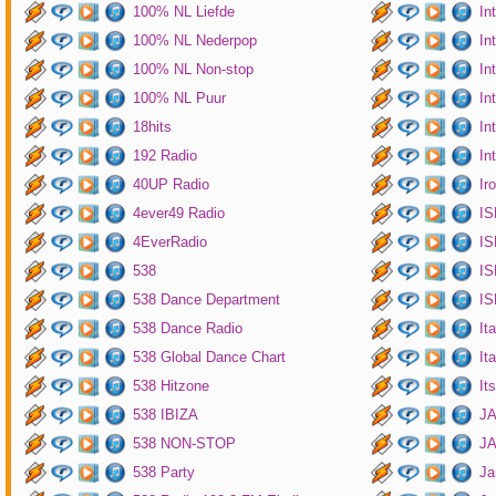
100% NL Liefde
In
100% NL Nederpop
In
100% NL Non-stop
In
100% NL Puur
In
18hits
In
192 Radio
In
40UP Radio
Ir
4ever49 Radio
IS
4EverRadio
IS
538
IS
538 Dance Department
IS
538 Dance Radio
It
538 Global Dance Chart
It
538 Hitzone
It
538 IBIZA
JA
538 NON-STOP
J
538 Party
Ja