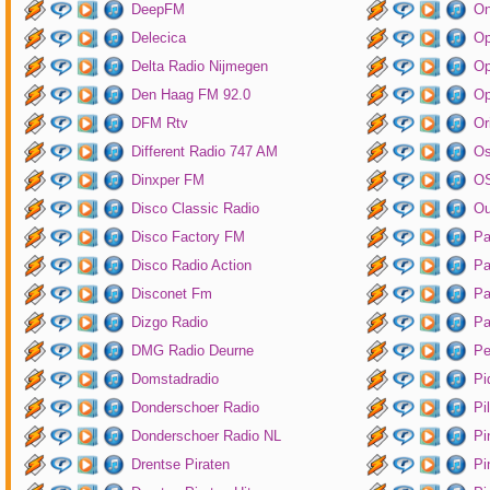
DeepFM
On
Delecica
Op
Delta Radio Nijmegen
Op
Den Haag FM 92.0
Op
DFM Rtv
Or
Different Radio 747 AM
O
Dinxper FM
OS
Disco Classic Radio
Ou
Disco Factory FM
Pa
Disco Radio Action
Pa
Disconet Fm
Pa
Dizgo Radio
Pa
DMG Radio Deurne
Pe
Domstadradio
Pi
Donderschoer Radio
Pi
Donderschoer Radio NL
Pi
Drentse Piraten
Pi