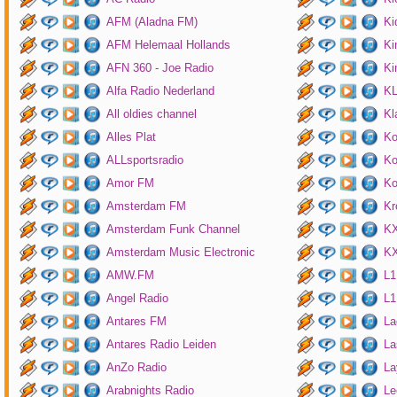
AFM (Aladna FM)
Ki
AFM Helemaal Hollands
Ki
AFN 360 - Joe Radio
Ki
Alfa Radio Nederland
K
All oldies channel
Kl
Alles Plat
Ko
ALLsportsradio
Ko
Amor FM
Ko
Amsterdam FM
Kr
Amsterdam Funk Channel
KX
Amsterdam Music Electronic
KX
AMW.FM
L1
Angel Radio
L1
Antares FM
La
Antares Radio Leiden
La
AnZo Radio
La
Arabnights Radio
Le