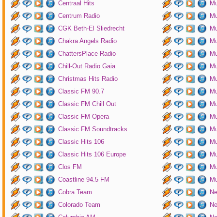
Centraal Hits
Mu
Centrum Radio
Mu
CGK Beth-El Sliedrecht
Mu
Chakra Angels Radio
Mu
ChattersPlace-Radio
Mu
Chill-Out Radio Gaia
Mu
Christmas Hits Radio
Mu
Classic FM 90.7
Mu
Classic FM Chill Out
Mu
Classic FM Opera
Mu
Classic FM Soundtracks
Mu
Classic Hits 106
Mu
Classic Hits 106 Europe
Mu
Clos FM
Mu
Coastline 94.5 FM
Mu
Cobra Team
Ne
Colorado Team
Ne