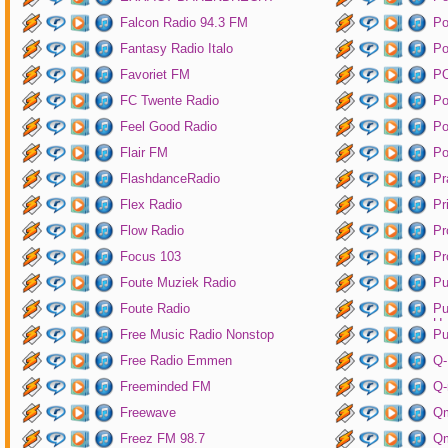
Falcon Radio 94.3 FM
Po
Fantasy Radio Italo
P
Favoriet FM
P
FC Twente Radio
Po
Feel Good Radio
Po
Flair FM
Po
FlashdanceRadio
Pr
Flex Radio
Pr
Flow Radio
Pr
Focus 103
Pr
Foute Muziek Radio
Pu
Foute Radio
Pu
Un
Free Music Radio Nonstop
Pu
Free Radio Emmen
Q-
Freeminded FM
Q-
Freewave
Q
Freez FM 98.7
Qm