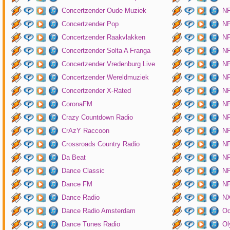
Concertzender Oude Muziek
N
Concertzender Pop
NP
Concertzender Raakvlakken
NP
Concertzender Solta A Franga
NP
Concertzender Vredenburg Live
N
Concertzender Wereldmuziek
N
Concertzender X-Rated
NP
CoronaFM
N
Crazy Countdown Radio
NP
CrAzY Raccoon
NP
Crossroads Country Radio
NP
Da Beat
NP
Dance Classic
NP
Dance FM
NP
Dance Radio
NX
Dance Radio Amsterdam
O
Dance Tunes Radio
Ol