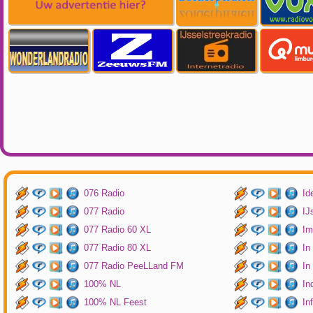
076 Radio
Id
077 Radio
IJ
077 Radio 60 XL
Im
077 Radio 80 XL
In
077 Radio PeeLLand FM
In
100% NL
In
100% NL Feest
In