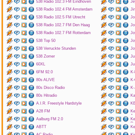
538 Radio 102.3 FM Eindhoven
Je
538 Radio 102.4 FM Amsterdam
Ji
538 Radio 102.5 FM Utrecht
Jo
538 Radio 102.7 FM Den Haag
Jo
538 Radio 102.7 FM Rotterdam
Jo
538 Top 50
Jo
538 Verruckte Stunden
Jo
538 Zomer
Ju
60XL
Ju
6FM 92.0
K
80s ALIVE
K-
80s Disco Radio
K
80s Hitradio
Ka
A.I.R. Freestyle Hardstyle
KB
A28 FM
Ke
Am
Aalburg FM 2.0
Ke
Ro
ABTT
Ke
AC Radio
Ki