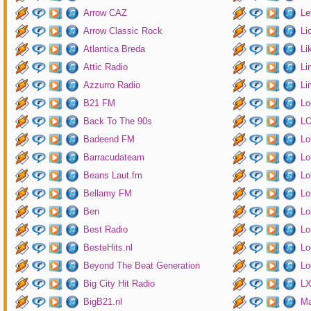
Arrow CAZ
Le
Arrow Classic Rock
Li
Atlantica Breda
Li
Attic Radio
Li
Azzurro Radio
Li
B21 FM
Lo
Back To The 90s
LO
Badeend FM
Lo
Barracudateam
Lo
Beans Laut.fm
Lo
Bellamy FM
Lo
Ben
Lo
Best Radio
Lo
BesteHits.nl
Lo
Beyond The Beat Generation
Lo
Big City Hit Radio
LX
BigB21.nl
Ma