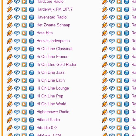
Hardcore Radio
Ra
Harderwijk FM 107.7
Ra
Havenstad Radio
Ra
Het Zwarte Schaap
Ra
Hete Hits
Ra
Heuvellandexpress
Ra
Hi On Line Classical
Ra
Hi On Line France
Ra
Hi On LIne Gold Radio
Ra
Hi On Line Jazz
Ra
Hi On Line Latin
Ra
Hi On Line Lounge
Ra
Hi On Line Pop
Ra
Hi On Line World
Ra
Higherpower Radio
Ra
Hitland Radio
Ra
Hitradio 072
Ra
HitRadio 1224
Ra