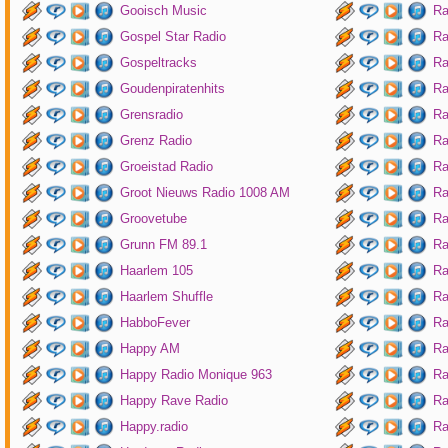
Gooisch Music
Ra
Gospel Star Radio
Ra
Gospeltracks
Ra
Goudenpiratenhits
Ra
Grensradio
Ra
Grenz Radio
Ra
Groeistad Radio
Ra
Groot Nieuws Radio 1008 AM
Ra
Groovetube
Ra
Grunn FM 89.1
Ra
Haarlem 105
Ra
Haarlem Shuffle
Ra
HabboFever
Ra
Happy AM
Ra
Happy Radio Monique 963
Ra
Happy Rave Radio
Ra
Happy.radio
Ra