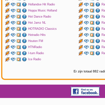
Hollandse Hit Radio
Ra
Hoppa Music Holland
Ra
Hot Dance Radio
Ra
Hot Jamz NL
Ra
HOTRADIO Classics
Ra
Hotradio Hits
Ra
Houten FM
Ra
HTNRadio
Ra
I-turn Radio
Ra
Ice Radio
Er zijn totaal 882 ra