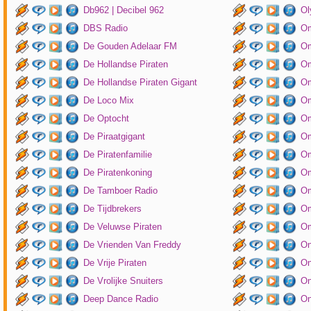
Db962 | Decibel 962
Ol
DBS Radio
Om
De Gouden Adelaar FM
Om
De Hollandse Piraten
Om
De Hollandse Piraten Gigant
Om
De Loco Mix
Om
De Optocht
Om
De Piraatgigant
Om
De Piratenfamilie
Om
De Piratenkoning
Om
De Tamboer Radio
Om
De Tijdbrekers
Om
De Veluwse Piraten
Om
De Vrienden Van Freddy
On
De Vrije Piraten
On
De Vrolijke Snuiters
On
Deep Dance Radio
On