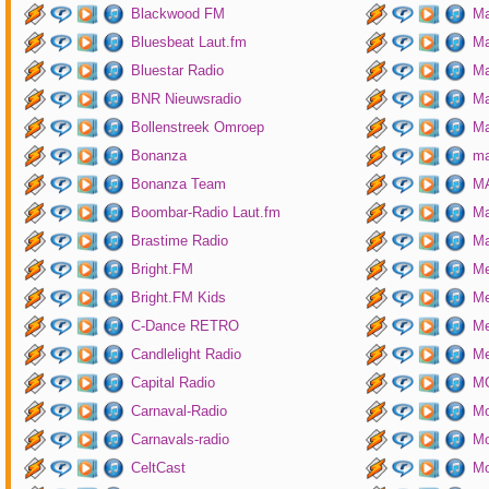
Blackwood FM
Ma
Bluesbeat Laut.fm
Ma
Bluestar Radio
M
BNR Nieuwsradio
Ma
Bollenstreek Omroep
Ma
Bonanza
ma
Bonanza Team
MA
Boombar-Radio Laut.fm
M
Brastime Radio
Ma
Bright.FM
Me
Bright.FM Kids
Me
C-Dance RETRO
Me
Candlelight Radio
Me
Capital Radio
M
Carnaval-Radio
Mo
Carnavals-radio
Mo
CeltCast
Mo