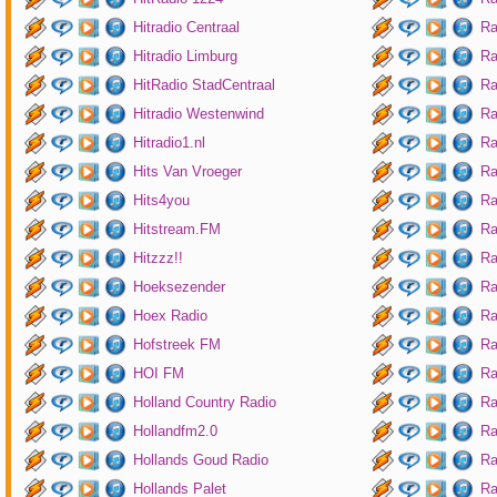
Hitradio Centraal
Ra
Hitradio Limburg
Ra
HitRadio StadCentraal
Ra
Hitradio Westenwind
Ra
Hitradio1.nl
Ra
Hits Van Vroeger
Ra
Hits4you
Ra
Hitstream.FM
Ra
Hitzzz!!
Ra
Hoeksezender
Ra
Hoex Radio
Ra
Hofstreek FM
Ra
HOI FM
Ra
Holland Country Radio
Ra
Hollandfm2.0
Ra
Hollands Goud Radio
Ra
Hollands Palet
Ra