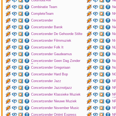
Columbia AM
Ne
Combinatie Team
Ne
CompleteTeam
NH
Concertzender
Ni
Concertzender Barok
Ni
Concertzender De Gehoorde Stilte
N
Concertzender Filmmuziek
Nl
Concertzender Folk It
N
Concertzender Gaudeamus
No
Concertzender Geen Dag Zonder
No
Bach
Concertzender Gregoriaan
No
Concertzender Hard Bop
N
Concertzender Jazz
N
Concertzender Jazznotjazz
NP
Concertzender Klassieke Muziek
NP
(
Concertzender Nieuwe Muziek
N
Concertzender November Music
NP
Concertzender Oriënt Express
NP