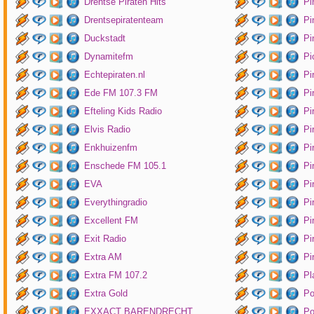
Drentse Piraten Hits
Pi
Drentsepiratenteam
Pi
Duckstadt
Pi
Dynamitefm
Pi
Echtepiraten.nl
Pi
Ede FM 107.3 FM
Pi
Efteling Kids Radio
Pi
Elvis Radio
Pi
Enkhuizenfm
Pi
Enschede FM 105.1
Pi
EVA
Pi
Everythingradio
Pi
Excellent FM
Pi
Exit Radio
Pi
Extra AM
Pi
Extra FM 107.2
Pl
Extra Gold
P
EXXACT BARENDRECHT
Po