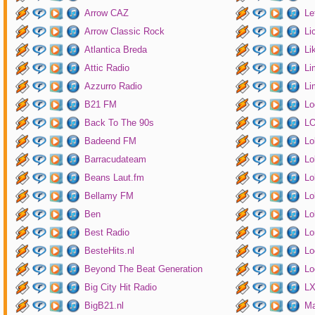
Arrow CAZ
Le
Arrow Classic Rock
Li
Atlantica Breda
Li
Attic Radio
Li
Azzurro Radio
Li
B21 FM
Lo
Back To The 90s
LO
Badeend FM
Lo
Barracudateam
Lo
Beans Laut.fm
Lo
Bellamy FM
Lo
Ben
Lo
Best Radio
Lo
BesteHits.nl
Lo
Beyond The Beat Generation
Lo
Big City Hit Radio
LX
BigB21.nl
Ma