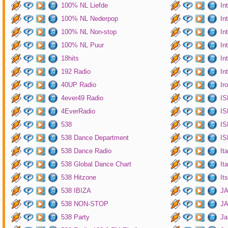
100% NL Liefde
In
100% NL Nederpop
In
100% NL Non-stop
In
100% NL Puur
In
18hits
In
192 Radio
In
40UP Radio
Ir
4ever49 Radio
IS
4EverRadio
IS
538
IS
538 Dance Department
IS
538 Dance Radio
It
538 Global Dance Chart
It
538 Hitzone
It
538 IBIZA
JA
538 NON-STOP
J
538 Party
Ja