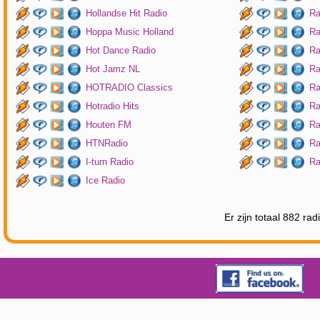
Hollandse Hit Radio
Ra
Hoppa Music Holland
Ra
Hot Dance Radio
Ra
Hot Jamz NL
Ra
HOTRADIO Classics
Ra
Hotradio Hits
Ra
Houten FM
Ra
HTNRadio
Ra
I-turn Radio
Ra
Ice Radio
Er zijn totaal 882 ra