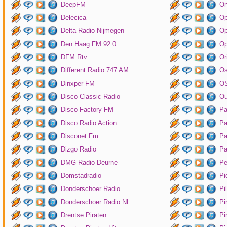
DeepFM
On
Delecica
Op
Delta Radio Nijmegen
Op
Den Haag FM 92.0
Op
DFM Rtv
Or
Different Radio 747 AM
O
Dinxper FM
OS
Disco Classic Radio
Ou
Disco Factory FM
Pa
Disco Radio Action
Pa
Disconet Fm
Pa
Dizgo Radio
Pa
DMG Radio Deurne
Pe
Domstadradio
Pi
Donderschoer Radio
Pi
Donderschoer Radio NL
Pi
Drentse Piraten
Pi