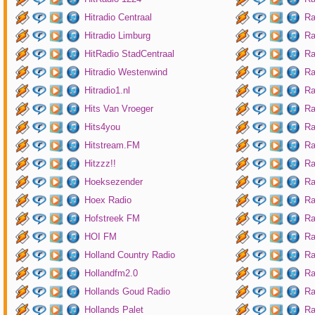
Hitradio Centraal
Ra
Hitradio Limburg
Ra
HitRadio StadCentraal
Ra
Hitradio Westenwind
Ra
Hitradio1.nl
Ra
Hits Van Vroeger
Ra
Hits4you
Ra
Hitstream.FM
Ra
Hitzzz!!
Ra
Hoeksezender
Ra
Hoex Radio
Ra
Hofstreek FM
Ra
HOI FM
Ra
Holland Country Radio
Ra
Hollandfm2.0
Ra
Hollands Goud Radio
Ra
Hollands Palet
Ra