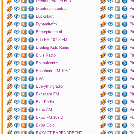
Drentse Piraten Hits
Pi
Drentsepiratenteam
Pi
Duckstadt
Pi
Dynamitefm
Pi
Echtepiraten.nl
Pi
Ede FM 107.3 FM
Pi
Efteling Kids Radio
Pi
Elvis Radio
Pi
Enkhuizenfm
Pi
Enschede FM 105.1
Pi
EVA
Pi
Everythingradio
Pi
Excellent FM
Pi
Exit Radio
Pi
Extra AM
Pi
Extra FM 107.2
Pl
Extra Gold
P
EXXACT BARENDRECHT
Po