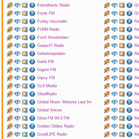
Friendtastic Radio
Qm
Frysk FM
Qm
Funky-Jazzradio
Ra
FUNN Radio
Ra
FunX Amsterdam
Ra
Gaaas!!! Radio
Ra
Geheimepiraten
Ra
Gelre FM
Ra
Gigant FM
Ra
Gipsy FM
Ra
GL8 Media
Ra
GlindRadio
Ra
Global Music Website Laut.fm
Ra
Global Voices
Ra
Glow FM 94.0 FM
Ra
Golden Oldies Radio
Ra
GoodLIFE Radio
Ra