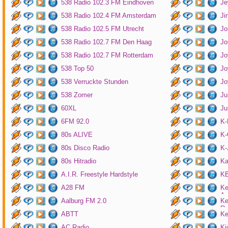
538 Radio 102.3 FM Eindhoven
Je
538 Radio 102.4 FM Amsterdam
Ji
538 Radio 102.5 FM Utrecht
Jo
538 Radio 102.7 FM Den Haag
Jo
538 Radio 102.7 FM Rotterdam
Jo
538 Top 50
Jo
538 Verruckte Stunden
Jo
538 Zomer
Ju
60XL
Ju
6FM 92.0
K
80s ALIVE
K-
80s Disco Radio
K
80s Hitradio
Ka
A.I.R. Freestyle Hardstyle
KB
A28 FM
Ke
Am
Aalburg FM 2.0
Ke
Ro
ABTT
Ke
AC Radio
Ki