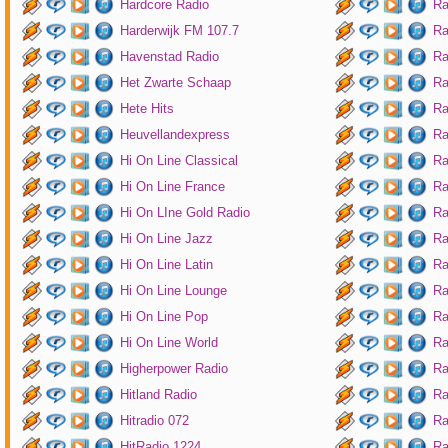
Hardcore Radio
Ra
Harderwijk FM 107.7
Ra
Havenstad Radio
Ra
Het Zwarte Schaap
Ra
Hete Hits
Ra
Heuvellandexpress
Ra
Hi On Line Classical
Ra
Hi On Line France
Ra
Hi On LIne Gold Radio
Ra
Hi On Line Jazz
Ra
Hi On Line Latin
Ra
Hi On Line Lounge
Ra
Hi On Line Pop
Ra
Hi On Line World
Ra
Higherpower Radio
Ra
Hitland Radio
Ra
Hitradio 072
Ra
HitRadio 1224
Ra