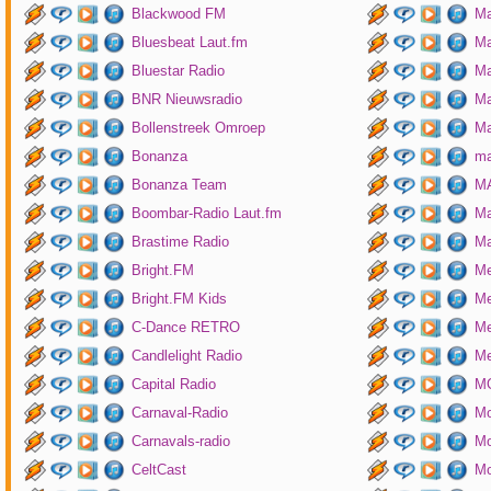
Blackwood FM
Ma
Bluesbeat Laut.fm
Ma
Bluestar Radio
M
BNR Nieuwsradio
Ma
Bollenstreek Omroep
Ma
Bonanza
ma
Bonanza Team
MA
Boombar-Radio Laut.fm
M
Brastime Radio
Ma
Bright.FM
Me
Bright.FM Kids
Me
C-Dance RETRO
Me
Candlelight Radio
Me
Capital Radio
M
Carnaval-Radio
Mo
Carnavals-radio
Mo
CeltCast
Mo