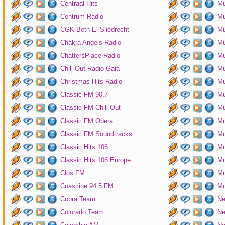
Centraal Hits
Mu
Centrum Radio
Mu
CGK Beth-El Sliedrecht
Mu
Chakra Angels Radio
Mu
ChattersPlace-Radio
Mu
Chill-Out Radio Gaia
Mu
Christmas Hits Radio
Mu
Classic FM 90.7
Mu
Classic FM Chill Out
Mu
Classic FM Opera
Mu
Classic FM Soundtracks
Mu
Classic Hits 106
Mu
Classic Hits 106 Europe
Mu
Clos FM
Mu
Coastline 94.5 FM
Mu
Cobra Team
Ne
Colorado Team
Ne