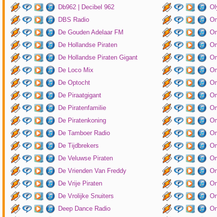
Db962 | Decibel 962
Ol
DBS Radio
Om
De Gouden Adelaar FM
Om
De Hollandse Piraten
Om
De Hollandse Piraten Gigant
Om
De Loco Mix
Om
De Optocht
Om
De Piraatgigant
Om
De Piratenfamilie
Om
De Piratenkoning
Om
De Tamboer Radio
Om
De Tijdbrekers
Om
De Veluwse Piraten
Om
De Vrienden Van Freddy
On
De Vrije Piraten
On
De Vrolijke Snuiters
On
Deep Dance Radio
On