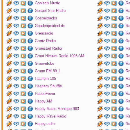
Gooisch Music
Ra
Gospel Star Radio
Ra
Gospeltracks
Ra
Goudenpiratenhits
Ra
Grensradio
Ra
Grenz Radio
Ra
Groeistad Radio
Ra
Groot Nieuws Radio 1008 AM
Ra
Groovetube
Ra
Grunn FM 89.1
Ra
Haarlem 105
Ra
Haarlem Shuffle
Ra
HabboFever
Ra
Happy AM
Ra
Happy Radio Monique 963
Ra
Happy Rave Radio
Ra
Happy.radio
Ra