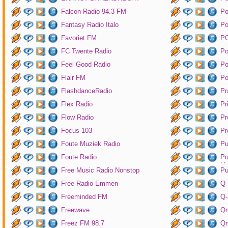
Falcon Radio 94.3 FM
Po
Fantasy Radio Italo
P
Favoriet FM
P
FC Twente Radio
Po
Feel Good Radio
Po
Flair FM
Po
FlashdanceRadio
Pr
Flex Radio
Pr
Flow Radio
Pr
Focus 103
Pr
Foute Muziek Radio
Pu
Foute Radio
Pu
Un
Free Music Radio Nonstop
Pu
Free Radio Emmen
Q-
Freeminded FM
Q-
Freewave
Q
Freez FM 98.7
Qm