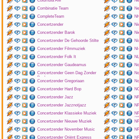
Columbia AM
Ne
Combinatie Team
Ne
CompleteTeam
NH
Concertzender
Ni
Concertzender Barok
Ni
Concertzender De Gehoorde Stilte
N
Concertzender Filmmuziek
Nl
Concertzender Folk It
N
Concertzender Gaudeamus
No
Concertzender Geen Dag Zonder
No
Bach
Concertzender Gregoriaan
No
Concertzender Hard Bop
N
Concertzender Jazz
N
Concertzender Jazznotjazz
NP
Concertzender Klassieke Muziek
NP
(
Concertzender Nieuwe Muziek
N
Concertzender November Music
NP
Concertzender Oriënt Express
NP