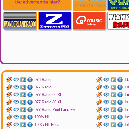
076 Radio
Id
077 Radio
IJ
077 Radio 60 XL
Im
077 Radio 80 XL
In
077 Radio PeeLLand FM
In
100% NL
In
100% NL Feest
In