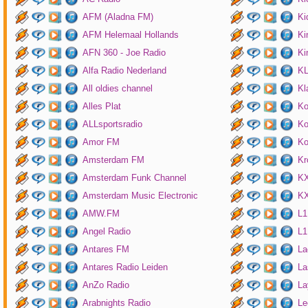
AFM (Aladna FM)
Ki
AFM Helemaal Hollands
Ki
AFN 360 - Joe Radio
Ki
Alfa Radio Nederland
K
All oldies channel
Kl
Alles Plat
Ko
ALLsportsradio
Ko
Amor FM
Ko
Amsterdam FM
Kr
Amsterdam Funk Channel
KX
Amsterdam Music Electronic
KX
AMW.FM
L1
Angel Radio
L1
Antares FM
La
Antares Radio Leiden
La
AnZo Radio
La
Arabnights Radio
Le