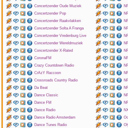
Concertzender Oude Muziek
N
Concertzender Pop
NP
Concertzender Raakvlakken
NP
Concertzender Solta A Franga
NP
Concertzender Vredenburg Live
N
Concertzender Wereldmuziek
N
Concertzender X-Rated
NP
CoronaFM
N
Crazy Countdown Radio
NP
CrAzY Raccoon
NP
Crossroads Country Radio
NP
Da Beat
NP
Dance Classic
NP
Dance FM
NP
Dance Radio
NX
Dance Radio Amsterdam
O
Dance Tunes Radio
Ol