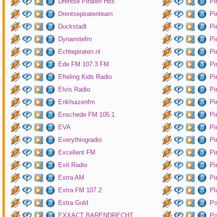
Drentse Piraten Hits
Pi
Drentsepiratenteam
Pi
Duckstadt
Pi
Dynamitefm
Pi
Echtepiraten.nl
Pi
Ede FM 107.3 FM
Pi
Efteling Kids Radio
Pi
Elvis Radio
Pi
Enkhuizenfm
Pi
Enschede FM 105.1
Pi
EVA
Pi
Everythingradio
Pi
Excellent FM
Pi
Exit Radio
Pi
Extra AM
Pi
Extra FM 107.2
Pl
Extra Gold
P
EXXACT BARENDRECHT
Po