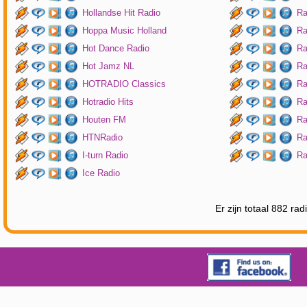
Hollandse Hit Radio
Ra
Hoppa Music Holland
Ra
Hot Dance Radio
Ra
Hot Jamz NL
Ra
HOTRADIO Classics
Ra
Hotradio Hits
Ra
Houten FM
Ra
HTNRadio
Ra
I-turn Radio
Ra
Ice Radio
Er zijn totaal 882 ra