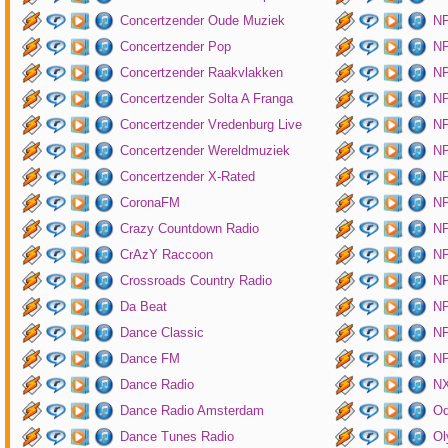
Concertzender Oude Muziek
N
Concertzender Pop
NP
Concertzender Raakvlakken
NP
Concertzender Solta A Franga
NP
Concertzender Vredenburg Live
N
Concertzender Wereldmuziek
N
Concertzender X-Rated
NP
CoronaFM
N
Crazy Countdown Radio
NP
CrAzY Raccoon
NP
Crossroads Country Radio
NP
Da Beat
NP
Dance Classic
NP
Dance FM
NP
Dance Radio
NX
Dance Radio Amsterdam
O
Dance Tunes Radio
Ol