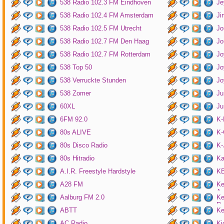
538 Radio 102.3 FM Eindhoven
Je
538 Radio 102.4 FM Amsterdam
Ji
538 Radio 102.5 FM Utrecht
Jo
538 Radio 102.7 FM Den Haag
Jo
538 Radio 102.7 FM Rotterdam
Jo
538 Top 50
Jo
538 Verruckte Stunden
Jo
538 Zomer
Ju
60XL
Ju
6FM 92.0
K
80s ALIVE
K-
80s Disco Radio
K
80s Hitradio
Ka
A.I.R. Freestyle Hardstyle
KB
A28 FM
Ke
Am
Aalburg FM 2.0
Ke
Ro
ABTT
Ke
AC Radio
Ki