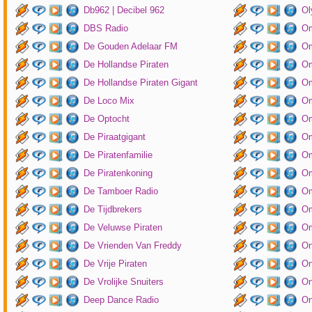
Db962 | Decibel 962
Ol
DBS Radio
Om
De Gouden Adelaar FM
Om
De Hollandse Piraten
Om
De Hollandse Piraten Gigant
Om
De Loco Mix
Om
De Optocht
Om
De Piraatgigant
Om
De Piratenfamilie
Om
De Piratenkoning
Om
De Tamboer Radio
Om
De Tijdbrekers
Om
De Veluwse Piraten
Om
De Vrienden Van Freddy
On
De Vrije Piraten
On
De Vrolijke Snuiters
On
Deep Dance Radio
On