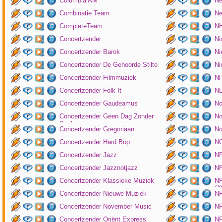
Columbia AM
Ne
Combinatie Team
Ne
CompleteTeam
NH
Concertzender
Ni
Concertzender Barok
Ni
Concertzender De Gehoorde Stilte
N
Concertzender Filmmuziek
Nl
Concertzender Folk It
N
Concertzender Gaudeamus
No
Concertzender Geen Dag Zonder
No
Bach
Concertzender Gregoriaan
No
Concertzender Hard Bop
N
Concertzender Jazz
N
Concertzender Jazznotjazz
NP
Concertzender Klassieke Muziek
NP
(
Concertzender Nieuwe Muziek
N
Concertzender November Music
NP
Concertzender Oriënt Express
NP