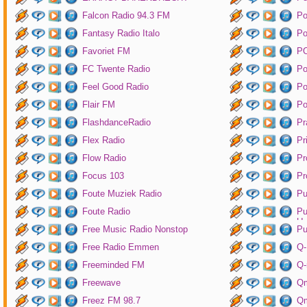
Falcon Radio 94.3 FM
Po
Fantasy Radio Italo
P
Favoriet FM
P
FC Twente Radio
Po
Feel Good Radio
Po
Flair FM
Po
FlashdanceRadio
Pr
Flex Radio
Pr
Flow Radio
Pr
Focus 103
Pr
Foute Muziek Radio
Pu
Foute Radio
Pu
Un
Free Music Radio Nonstop
Pu
Free Radio Emmen
Q-
Freeminded FM
Q-
Freewave
Q
Freez FM 98.7
Qm