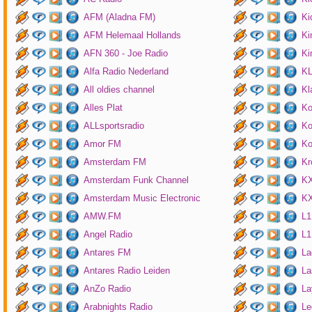
AFM (Aladna FM)
Ki
AFM Helemaal Hollands
Ki
AFN 360 - Joe Radio
Ki
Alfa Radio Nederland
K
All oldies channel
Kl
Alles Plat
Ko
ALLsportsradio
Ko
Amor FM
Ko
Amsterdam FM
Kr
Amsterdam Funk Channel
KX
Amsterdam Music Electronic
KX
AMW.FM
L1
Angel Radio
L1
Antares FM
La
Antares Radio Leiden
La
AnZo Radio
La
Arabnights Radio
Le