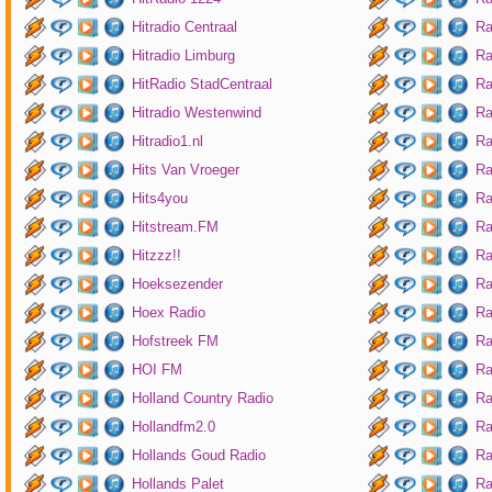
Hitradio Centraal
Ra
Hitradio Limburg
Ra
HitRadio StadCentraal
Ra
Hitradio Westenwind
Ra
Hitradio1.nl
Ra
Hits Van Vroeger
Ra
Hits4you
Ra
Hitstream.FM
Ra
Hitzzz!!
Ra
Hoeksezender
Ra
Hoex Radio
Ra
Hofstreek FM
Ra
HOI FM
Ra
Holland Country Radio
Ra
Hollandfm2.0
Ra
Hollands Goud Radio
Ra
Hollands Palet
Ra