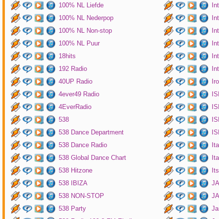
100% NL Liefde
In
100% NL Nederpop
In
100% NL Non-stop
In
100% NL Puur
In
18hits
In
192 Radio
In
40UP Radio
Ir
4ever49 Radio
IS
4EverRadio
IS
538
IS
538 Dance Department
IS
538 Dance Radio
It
538 Global Dance Chart
It
538 Hitzone
It
538 IBIZA
JA
538 NON-STOP
J
538 Party
Ja