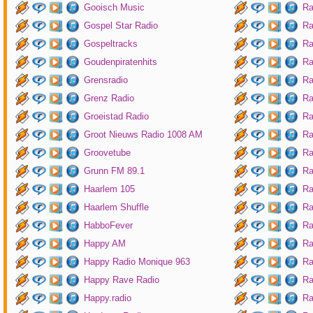
Gooisch Music
Ra
Gospel Star Radio
Ra
Gospeltracks
Ra
Goudenpiratenhits
Ra
Grensradio
Ra
Grenz Radio
Ra
Groeistad Radio
Ra
Groot Nieuws Radio 1008 AM
Ra
Groovetube
Ra
Grunn FM 89.1
Ra
Haarlem 105
Ra
Haarlem Shuffle
Ra
HabboFever
Ra
Happy AM
Ra
Happy Radio Monique 963
Ra
Happy Rave Radio
Ra
Happy.radio
Ra