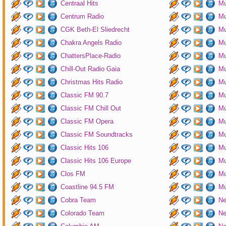
Centraal Hits
Mu
Centrum Radio
Mu
CGK Beth-El Sliedrecht
Mu
Chakra Angels Radio
Mu
ChattersPlace-Radio
Mu
Chill-Out Radio Gaia
Mu
Christmas Hits Radio
Mu
Classic FM 90.7
Mu
Classic FM Chill Out
Mu
Classic FM Opera
Mu
Classic FM Soundtracks
Mu
Classic Hits 106
Mu
Classic Hits 106 Europe
Mu
Clos FM
Mu
Coastline 94.5 FM
Mu
Cobra Team
Ne
Colorado Team
Ne