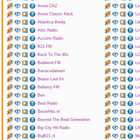
Arrow CAZ
Le
Arrow Classic Rock
Li
Atlantica Breda
Li
Attic Radio
Li
Azzurro Radio
Li
B21 FM
Lo
Back To The 90s
LO
Badeend FM
Lo
Barracudateam
Lo
Beans Laut.fm
Lo
Bellamy FM
Lo
Ben
Lo
Best Radio
Lo
BesteHits.nl
Lo
Beyond The Beat Generation
Lo
Big City Hit Radio
LX
BigB21.nl
Ma