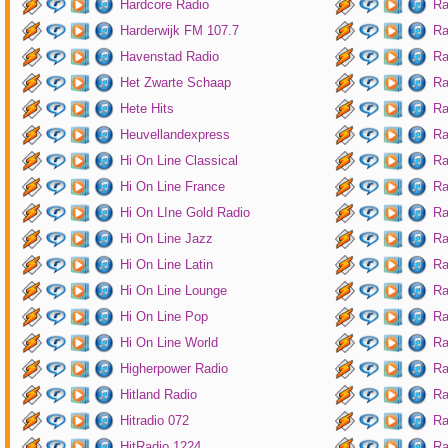
Hardcore Radio
Ra
Harderwijk FM 107.7
Ra
Havenstad Radio
Ra
Het Zwarte Schaap
Ra
Hete Hits
Ra
Heuvellandexpress
Ra
Hi On Line Classical
Ra
Hi On Line France
Ra
Hi On LIne Gold Radio
Ra
Hi On Line Jazz
Ra
Hi On Line Latin
Ra
Hi On Line Lounge
Ra
Hi On Line Pop
Ra
Hi On Line World
Ra
Higherpower Radio
Ra
Hitland Radio
Ra
Hitradio 072
Ra
HitRadio 1224
Ra