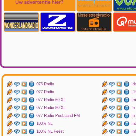
076 Radio
Id
077 Radio
IJ
077 Radio 60 XL
Im
077 Radio 80 XL
In
077 Radio PeeLLand FM
In
100% NL
In
100% NL Feest
In