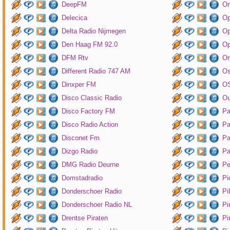
DeepFM
On
Delecica
Op
Delta Radio Nijmegen
Op
Den Haag FM 92.0
Op
DFM Rtv
Or
Different Radio 747 AM
O
Dinxper FM
OS
Disco Classic Radio
Ou
Disco Factory FM
Pa
Disco Radio Action
Pa
Disconet Fm
Pa
Dizgo Radio
Pa
DMG Radio Deurne
Pe
Domstadradio
Pi
Donderschoer Radio
Pi
Donderschoer Radio NL
Pi
Drentse Piraten
Pi