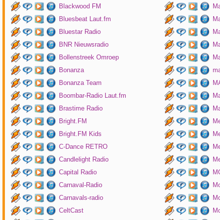
Blackwood FM
Ma
Bluesbeat Laut.fm
Ma
Bluestar Radio
M
BNR Nieuwsradio
Ma
Bollenstreek Omroep
Ma
Bonanza
ma
Bonanza Team
MA
Boombar-Radio Laut.fm
M
Brastime Radio
Ma
Bright.FM
Me
Bright.FM Kids
Me
C-Dance RETRO
Me
Candlelight Radio
Me
Capital Radio
M
Carnaval-Radio
Mo
Carnavals-radio
Mo
CeltCast
Mo