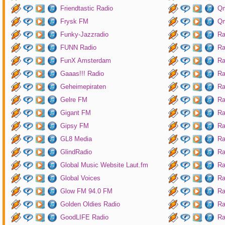
Friendtastic Radio
Qm
Frysk FM
Qm
Funky-Jazzradio
Ra
FUNN Radio
Ra
FunX Amsterdam
Ra
Gaaas!!! Radio
Ra
Geheimepiraten
Ra
Gelre FM
Ra
Gigant FM
Ra
Gipsy FM
Ra
GL8 Media
Ra
GlindRadio
Ra
Global Music Website Laut.fm
Ra
Global Voices
Ra
Glow FM 94.0 FM
Ra
Golden Oldies Radio
Ra
GoodLIFE Radio
Ra