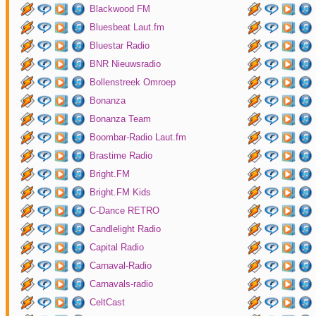
Blackwood FM
Bluesbeat Laut.fm
Bluestar Radio
BNR Nieuwsradio
Bollenstreek Omroep
Bonanza
Bonanza Team
Boombar-Radio Laut.fm
Brastime Radio
Bright.FM
Bright.FM Kids
C-Dance RETRO
Candlelight Radio
Capital Radio
Carnaval-Radio
Carnavals-radio
CeltCast