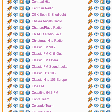
Centraal Hits
Centrum Radio
CGK Beth-El Sliedrecht
Chakra Angels Radio
ChattersPlace-Radio
Chill-Out Radio Gaia
Christmas Hits Radio
Classic FM 90.7
Classic FM Chill Out
Classic FM Opera
Classic FM Soundtracks
Classic Hits 106
Classic Hits 106 Europe
Clos FM
Coastline 94.5 FM
Cobra Team
Colorado Team