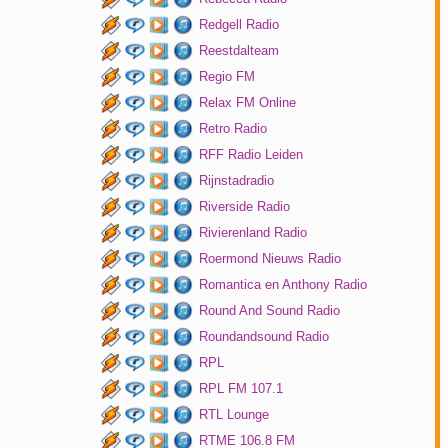
Redgell Radio
Reestdalteam
Regio FM
Relax FM Online
Retro Radio
RFF Radio Leiden
Rijnstadradio
Riverside Radio
Rivierenland Radio
Roermond Nieuws Radio
Romantica en Anthony Radio
Round And Sound Radio
Roundandsound Radio
RPL
RPL FM 107.1
RTL Lounge
RTME 106.8 FM