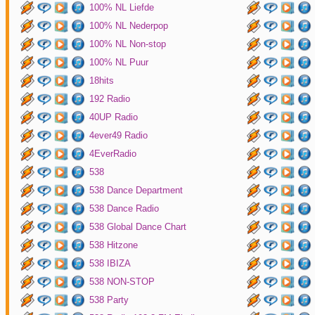
100% NL Liefde
100% NL Nederpop
100% NL Non-stop
100% NL Puur
18hits
192 Radio
40UP Radio
4ever49 Radio
4EverRadio
538
538 Dance Department
538 Dance Radio
538 Global Dance Chart
538 Hitzone
538 IBIZA
538 NON-STOP
538 Party