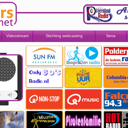
Videostream
Stichting webcasting
Sena