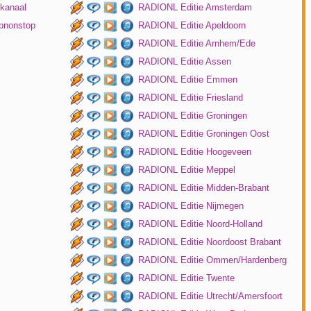
kanaal
RADIONL Editie Amsterdam
pnonstop
RADIONL Editie Apeldoorn
RADIONL Editie Arnhem/Ede
RADIONL Editie Assen
RADIONL Editie Emmen
RADIONL Editie Friesland
RADIONL Editie Groningen
RADIONL Editie Groningen Oost
RADIONL Editie Hoogeveen
RADIONL Editie Meppel
RADIONL Editie Midden-Brabant
RADIONL Editie Nijmegen
RADIONL Editie Noord-Holland
RADIONL Editie Noordoost Brabant
RADIONL Editie Ommen/Hardenberg
RADIONL Editie Twente
RADIONL Editie Utrecht/Amersfoort