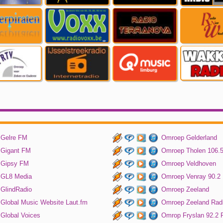
Gelre FM
Omroep Gelderland
Gigant FM
Omroep Tholen 106.
Gipsy FM
Omroep Veldhoven
GL8 Media
Omroep Venray 90.2
GlindRadio
Omroep Zeeland
Global Music Website Laut.fm
Omroep Zeeland Rad
Global Voices
Omrop Fryslan 92.2