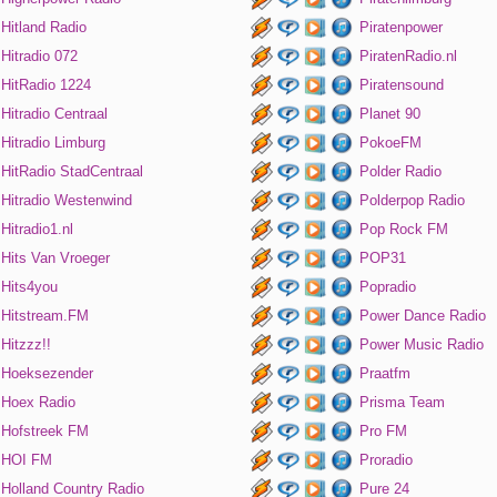
Hitland Radio
Piratenpower
Hitradio 072
PiratenRadio.nl
HitRadio 1224
Piratensound
Hitradio Centraal
Planet 90
Hitradio Limburg
PokoeFM
HitRadio StadCentraal
Polder Radio
Hitradio Westenwind
Polderpop Radio
Hitradio1.nl
Pop Rock FM
Hits Van Vroeger
POP31
Hits4you
Popradio
Hitstream.FM
Power Dance Radio
Hitzzz!!
Power Music Radio
Hoeksezender
Praatfm
Hoex Radio
Prisma Team
Hofstreek FM
Pro FM
HOI FM
Proradio
Holland Country Radio
Pure 24