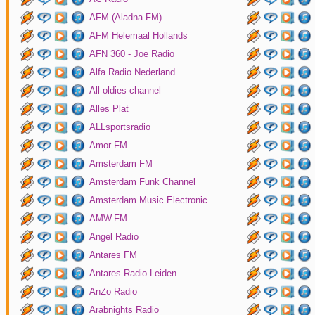
AFM (Aladna FM)
AFM Helemaal Hollands
AFN 360 - Joe Radio
Alfa Radio Nederland
All oldies channel
Alles Plat
ALLsportsradio
Amor FM
Amsterdam FM
Amsterdam Funk Channel
Amsterdam Music Electronic
AMW.FM
Angel Radio
Antares FM
Antares Radio Leiden
AnZo Radio
Arabnights Radio