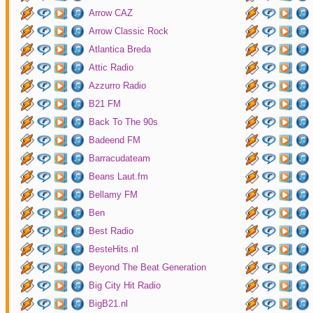
Arrow CAZ
Arrow Classic Rock
Atlantica Breda
Attic Radio
Azzurro Radio
B21 FM
Back To The 90s
Badeend FM
Barracudateam
Beans Laut.fm
Bellamy FM
Ben
Best Radio
BesteHits.nl
Beyond The Beat Generation
Big City Hit Radio
BigB21.nl