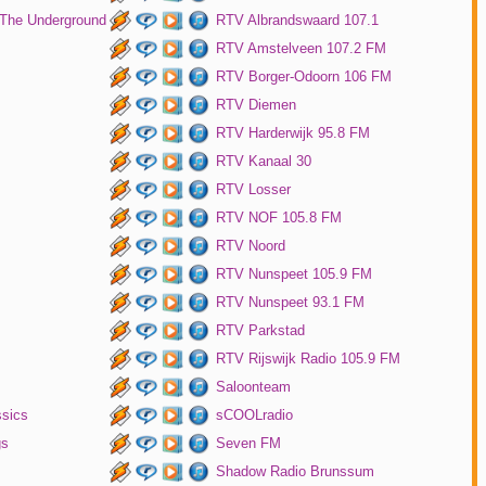
 The Underground
RTV Albrandswaard 107.1
RTV Amstelveen 107.2 FM
RTV Borger-Odoorn 106 FM
RTV Diemen
RTV Harderwijk 95.8 FM
RTV Kanaal 30
RTV Losser
RTV NOF 105.8 FM
RTV Noord
RTV Nunspeet 105.9 FM
RTV Nunspeet 93.1 FM
RTV Parkstad
RTV Rijswijk Radio 105.9 FM
Saloonteam
ssics
sCOOLradio
gs
Seven FM
Shadow Radio Brunssum