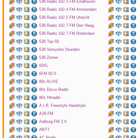
538 Radio 102.3 FM Eindhoven
538 Radio 102.4 FM Amsterdam
538 Radio 102.5 FM Utrecht
538 Radio 102.7 FM Den Haag
538 Radio 102.7 FM Rotterdam
538 Top 50
538 Verruckte Stunden
538 Zomer
60XL
6FM 92.0
80s ALIVE
80s Disco Radio
80s Hitradio
A.I.R. Freestyle Hardstyle
A28 FM
Aalburg FM 2.0
ABTT
AC Radio