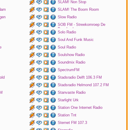
SLAM! Non Stop
rdam
SLAM! The Boom Room
gen
Slow Radio
SOB FM - Streekomroep De
Bevelanden
Solo Radio
Soul And Funk Music
e
Soul Radio
Soulshow Radio
Soundmix Radio
SpectrumFM
old
Stadsradio Delft 106.3 FM
Stadsradio Helmond 107.2 FM
FM
Stanvaste Radio
Starlight Urk
Station One Internet Radio
Station Tnt
Sternet FM 107.3