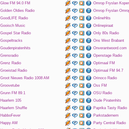
Glow FM 94.0 FM
Omrop Fryslan Koper
Golden Oldies Radio
Omrop Fryslan Omro
GoodLIFE Radio
OnlineHits
Gooisch Music
Onlinepiraat
Gospel Star Radio
Only 80s Radio
Gospeltracks
Ons West Brabant
Goudenpiratenhits
Onverantwoord.com
Grensradio
Openstage Radio
Grenz Radio
Optimaal FM
Groeistad Radio
Optimaal FM 94.7
Groot Nieuws Radio 1008 AM
Orinoco Radio
Groovetube
Oss FM
Grunn FM 89.1
OSU Radio
Haarlem 105
Oude Piratenhits
Haarlem Shuffle
Paprika Tasty Radio
HabboFever
Parkstadernem
Happy AM
Party Central Radio