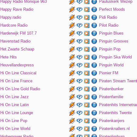
Happy Radio Monique 963
Pauluskerk Wezep
Happy Rave Radio
Perfect Moods
Happy.radio
Pidi Radio
Hardcore Radio
Pilot Radio
Harderwijk FM 107.7
Pinguin Blues
Havenstad Radio
Pinguin Grooves
Het Zwarte Schaap
Pinguin Pop
Hete Hits
Pinguin Ska World
Heuvellandexpress
Pinguin World
Hi On Line Classical
Pionier FM
Hi On Line France
Piraten Stream Twen
Hi On LIne Gold Radio
Piratenbunker
Hi On Line Jazz
Piratenfamilie
Hi On Line Latin
Piratenhits Internetra
Hi On Line Lounge
Piratenhits Twente
Hi On Line Pop
Piratenkanjers
Hi On Line World
Piratenknallers.nl
Higherpower Radio
Piratenlimburg