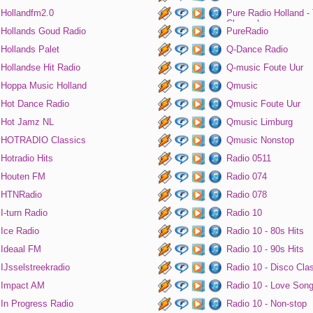
Hollandfm2.0
Pure Radio Holland -
Channel
Hollands Goud Radio
PureRadio
Hollands Palet
Q-Dance Radio
Hollandse Hit Radio
Q-music Foute Uur
Hoppa Music Holland
Qmusic
Hot Dance Radio
Qmusic Foute Uur
Hot Jamz NL
Qmusic Limburg
HOTRADIO Classics
Qmusic Nonstop
Hotradio Hits
Radio 0511
Houten FM
Radio 074
HTNRadio
Radio 078
I-turn Radio
Radio 10
Ice Radio
Radio 10 - 80s Hits
Ideaal FM
Radio 10 - 90s Hits
IJsselstreekradio
Radio 10 - Disco Cla
Impact AM
Radio 10 - Love Son
In Progress Radio
Radio 10 - Non-stop