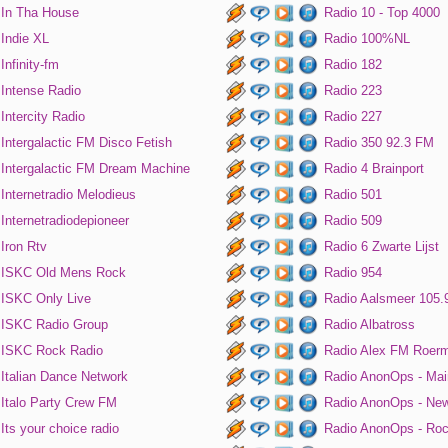
In Tha House
Radio 10 - Top 4000
Indie XL
Radio 100%NL
Infinity-fm
Radio 182
Intense Radio
Radio 223
Intercity Radio
Radio 227
Intergalactic FM Disco Fetish
Radio 350 92.3 FM
Intergalactic FM Dream Machine
Radio 4 Brainport
Internetradio Melodieus
Radio 501
Internetradiodepioneer
Radio 509
Iron Rtv
Radio 6 Zwarte Lijst
ISKC Old Mens Rock
Radio 954
ISKC Only Live
Radio Aalsmeer 105.
ISKC Radio Group
Radio Albatross
ISKC Rock Radio
Radio Alex FM Roer
Italian Dance Network
Radio AnonOps - Mai
Italo Party Crew FM
Radio AnonOps - Ne
Its your choice radio
Radio AnonOps - Ro