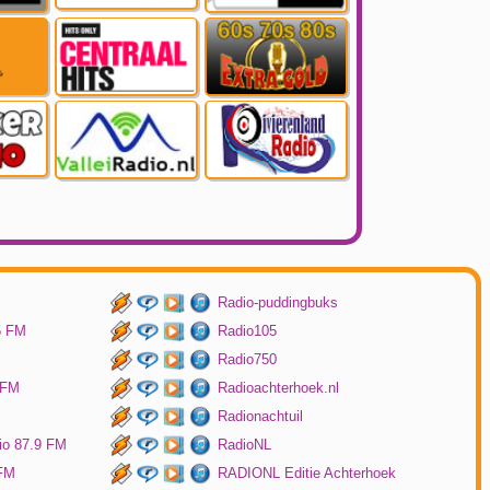
Radio-puddingbuks
5 FM
Radio105
Radio750
 FM
Radioachterhoek.nl
Radionachtuil
io 87.9 FM
RadioNL
 FM
RADIONL Editie Achterhoek