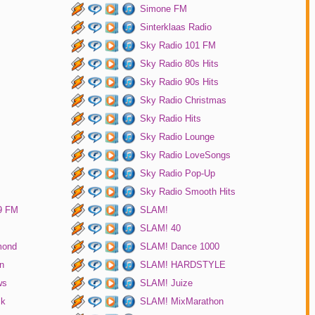
Simone FM
Sinterklaas Radio
Sky Radio 101 FM
Sky Radio 80s Hits
Sky Radio 90s Hits
Sky Radio Christmas
Sky Radio Hits
Sky Radio Lounge
Sky Radio LoveSongs
Sky Radio Pop-Up
Sky Radio Smooth Hits
9 FM
SLAM!
SLAM! 40
mond
SLAM! Dance 1000
n
SLAM! HARDSTYLE
ws
SLAM! Juize
ck
SLAM! MixMarathon