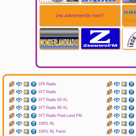
076 Radio
077 Radio
077 Radio 60 XL
077 Radio 80 XL
077 Radio PeeLLand FM
100% NL
100% NL Feest