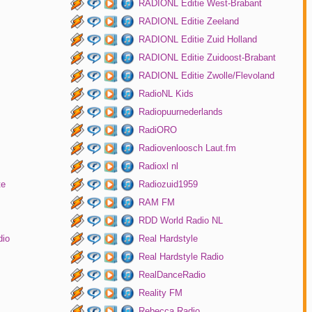
RADIONL Editie West-Brabant
RADIONL Editie Zeeland
RADIONL Editie Zuid Holland
RADIONL Editie Zuidoost-Brabant
RADIONL Editie Zwolle/Flevoland
RadioNL Kids
Radiopuurnederlands
RadiORO
Radiovenloosch Laut.fm
Radioxl nl
te
Radiozuid1959
RAM FM
RDD World Radio NL
dio
Real Hardstyle
Real Hardstyle Radio
RealDanceRadio
Reality FM
Rebecca Radio