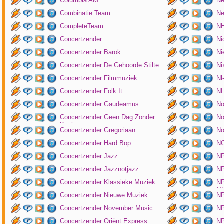
Columbia AM
Ne
Combinatie Team
Ne
CompleteTeam
NH
Concertzender
Ni
Concertzender Barok
Ni
Concertzender De Gehoorde Stilte
N
Concertzender Filmmuziek
Nl
Concertzender Folk It
N
Concertzender Gaudeamus
No
Concertzender Geen Dag Zonder
No
Bach
Concertzender Gregoriaan
No
Concertzender Hard Bop
N
Concertzender Jazz
N
Concertzender Jazznotjazz
NP
Concertzender Klassieke Muziek
NP
(
Concertzender Nieuwe Muziek
N
Concertzender November Music
NP
Concertzender Oriënt Express
NP