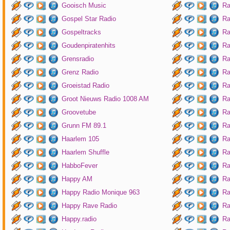
Gooisch Music
Ra
Gospel Star Radio
Ra
Gospeltracks
Ra
Goudenpiratenhits
Ra
Grensradio
Ra
Grenz Radio
Ra
Groeistad Radio
Ra
Groot Nieuws Radio 1008 AM
Ra
Groovetube
Ra
Grunn FM 89.1
Ra
Haarlem 105
Ra
Haarlem Shuffle
Ra
HabboFever
Ra
Happy AM
Ra
Happy Radio Monique 963
Ra
Happy Rave Radio
Ra
Happy.radio
Ra