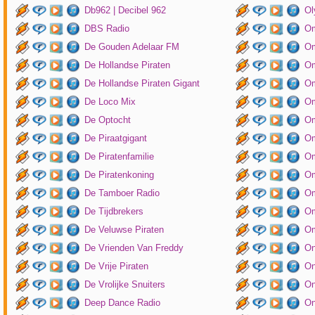
Db962 | Decibel 962
Ol
DBS Radio
Om
De Gouden Adelaar FM
Om
De Hollandse Piraten
Om
De Hollandse Piraten Gigant
Om
De Loco Mix
Om
De Optocht
Om
De Piraatgigant
Om
De Piratenfamilie
Om
De Piratenkoning
Om
De Tamboer Radio
Om
De Tijdbrekers
Om
De Veluwse Piraten
Om
De Vrienden Van Freddy
On
De Vrije Piraten
On
De Vrolijke Snuiters
On
Deep Dance Radio
On