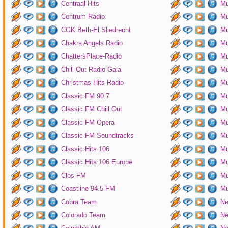
Centraal Hits
Mu
Centrum Radio
Mu
CGK Beth-El Sliedrecht
Mu
Chakra Angels Radio
Mu
ChattersPlace-Radio
Mu
Chill-Out Radio Gaia
Mu
Christmas Hits Radio
Mu
Classic FM 90.7
Mu
Classic FM Chill Out
Mu
Classic FM Opera
Mu
Classic FM Soundtracks
Mu
Classic Hits 106
Mu
Classic Hits 106 Europe
Mu
Clos FM
Mu
Coastline 94.5 FM
Mu
Cobra Team
Ne
Colorado Team
Ne