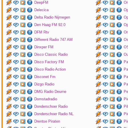
DeepFM
On
Delecica
Op
Delta Radio Nijmegen
Op
Den Haag FM 92.0
Op
DFM Rtv
Or
Different Radio 747 AM
O
Dinxper FM
OS
Disco Classic Radio
Ou
Disco Factory FM
Pa
Disco Radio Action
Pa
Disconet Fm
Pa
Dizgo Radio
Pa
DMG Radio Deurne
Pe
Domstadradio
Pi
Donderschoer Radio
Pi
Donderschoer Radio NL
Pi
Drentse Piraten
Pi