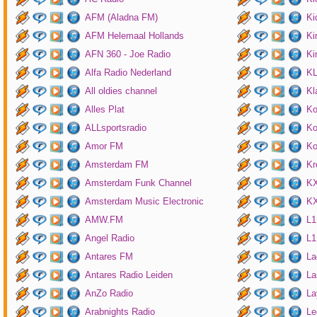
AFM (Aladna FM)
Ki
AFM Helemaal Hollands
Ki
AFN 360 - Joe Radio
Ki
Alfa Radio Nederland
K
All oldies channel
Kl
Alles Plat
Ko
ALLsportsradio
Ko
Amor FM
Ko
Amsterdam FM
Kr
Amsterdam Funk Channel
KX
Amsterdam Music Electronic
KX
AMW.FM
L1
Angel Radio
L1
Antares FM
La
Antares Radio Leiden
La
AnZo Radio
La
Arabnights Radio
Le