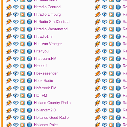
Hitradio Centraal
Ra
Hitradio Limburg
Ra
HitRadio StadCentraal
Ra
Hitradio Westenwind
Ra
Hitradio1.nl
Ra
Hits Van Vroeger
Ra
Hits4you
Ra
Hitstream.FM
Ra
Hitzzz!!
Ra
Hoeksezender
Ra
Hoex Radio
Ra
Hofstreek FM
Ra
HOI FM
Ra
Holland Country Radio
Ra
Hollandfm2.0
Ra
Hollands Goud Radio
Ra
Hollands Palet
Ra