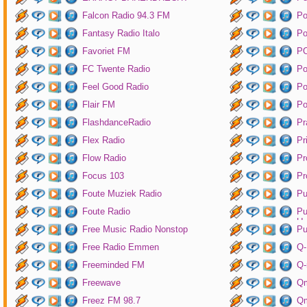
Falcon Radio 94.3 FM
Po
Fantasy Radio Italo
P
Favoriet FM
P
FC Twente Radio
Po
Feel Good Radio
Po
Flair FM
Po
FlashdanceRadio
Pr
Flex Radio
Pr
Flow Radio
Pr
Focus 103
Pr
Foute Muziek Radio
Pu
Foute Radio
Pu
Un
Free Music Radio Nonstop
Pu
Free Radio Emmen
Q-
Freeminded FM
Q-
Freewave
Q
Freez FM 98.7
Qm