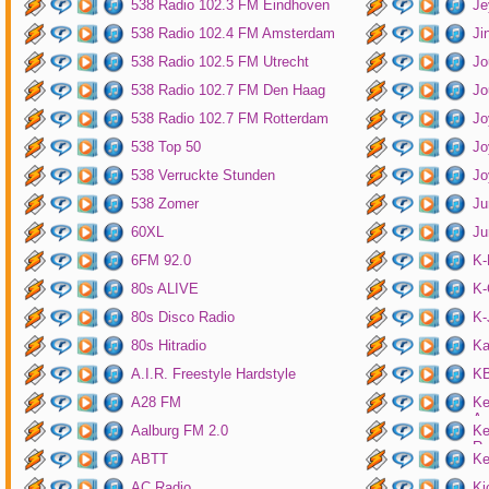
538 Radio 102.3 FM Eindhoven
Je
538 Radio 102.4 FM Amsterdam
Ji
538 Radio 102.5 FM Utrecht
Jo
538 Radio 102.7 FM Den Haag
Jo
538 Radio 102.7 FM Rotterdam
Jo
538 Top 50
Jo
538 Verruckte Stunden
Jo
538 Zomer
Ju
60XL
Ju
6FM 92.0
K
80s ALIVE
K-
80s Disco Radio
K
80s Hitradio
Ka
A.I.R. Freestyle Hardstyle
KB
A28 FM
Ke
Am
Aalburg FM 2.0
Ke
Ro
ABTT
Ke
AC Radio
Ki