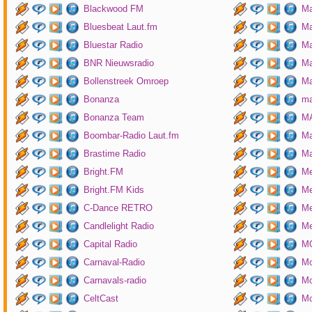
Blackwood FM
Ma
Bluesbeat Laut.fm
Ma
Bluestar Radio
M
BNR Nieuwsradio
Ma
Bollenstreek Omroep
Ma
Bonanza
ma
Bonanza Team
MA
Boombar-Radio Laut.fm
M
Brastime Radio
Ma
Bright.FM
Me
Bright.FM Kids
Me
C-Dance RETRO
Me
Candlelight Radio
Me
Capital Radio
M
Carnaval-Radio
Mo
Carnavals-radio
Mo
CeltCast
Mo