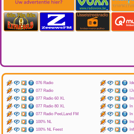
076 Radio
Id
077 Radio
IJ
077 Radio 60 XL
Im
077 Radio 80 XL
In
077 Radio PeeLLand FM
In
100% NL
In
100% NL Feest
In