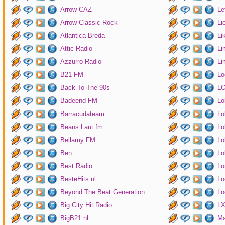
Arrow CAZ
Le
Arrow Classic Rock
Li
Atlantica Breda
Li
Attic Radio
Li
Azzurro Radio
Li
B21 FM
Lo
Back To The 90s
LO
Badeend FM
Lo
Barracudateam
Lo
Beans Laut.fm
Lo
Bellamy FM
Lo
Ben
Lo
Best Radio
Lo
BesteHits.nl
Lo
Beyond The Beat Generation
Lo
Big City Hit Radio
LX
BigB21.nl
Ma