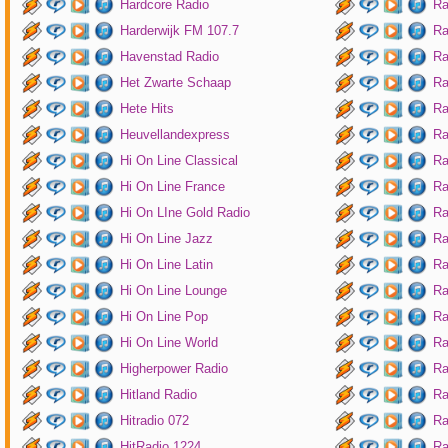
Hardcore Radio
Ra
Harderwijk FM 107.7
Ra
Havenstad Radio
Ra
Het Zwarte Schaap
Ra
Hete Hits
Ra
Heuvellandexpress
Ra
Hi On Line Classical
Ra
Hi On Line France
Ra
Hi On LIne Gold Radio
Ra
Hi On Line Jazz
Ra
Hi On Line Latin
Ra
Hi On Line Lounge
Ra
Hi On Line Pop
Ra
Hi On Line World
Ra
Higherpower Radio
Ra
Hitland Radio
Ra
Hitradio 072
Ra
HitRadio 1224
Ra