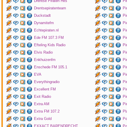
Drentse Piraten Hits
Pi
Drentsepiratenteam
Pi
Duckstadt
Pi
Dynamitefm
Pi
Echtepiraten.nl
Pi
Ede FM 107.3 FM
Pi
Efteling Kids Radio
Pi
Elvis Radio
Pi
Enkhuizenfm
Pi
Enschede FM 105.1
Pi
EVA
Pi
Everythingradio
Pi
Excellent FM
Pi
Exit Radio
Pi
Extra AM
Pi
Extra FM 107.2
Pl
Extra Gold
P
EXXACT BARENDRECHT
Po