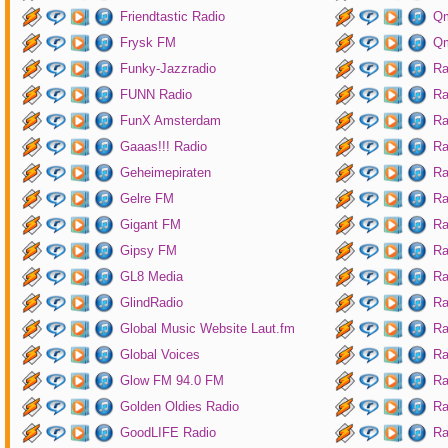
Friendtastic Radio
Qm
Frysk FM
Qm
Funky-Jazzradio
Ra
FUNN Radio
Ra
FunX Amsterdam
Ra
Gaaas!!! Radio
Ra
Geheimepiraten
Ra
Gelre FM
Ra
Gigant FM
Ra
Gipsy FM
Ra
GL8 Media
Ra
GlindRadio
Ra
Global Music Website Laut.fm
Ra
Global Voices
Ra
Glow FM 94.0 FM
Ra
Golden Oldies Radio
Ra
GoodLIFE Radio
Ra