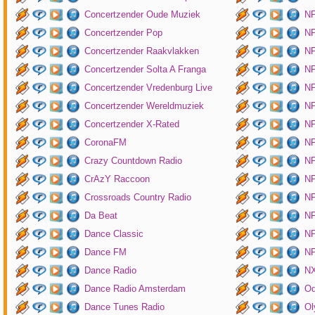
Concertzender Oude Muziek
N
Concertzender Pop
NP
Concertzender Raakvlakken
NP
Concertzender Solta A Franga
NP
Concertzender Vredenburg Live
N
Concertzender Wereldmuziek
N
Concertzender X-Rated
NP
CoronaFM
N
Crazy Countdown Radio
NP
CrAzY Raccoon
NP
Crossroads Country Radio
NP
Da Beat
NP
Dance Classic
NP
Dance FM
NP
Dance Radio
NX
Dance Radio Amsterdam
O
Dance Tunes Radio
Ol