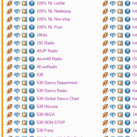
100% NL Liefde
In
100% NL Nederpop
In
100% NL Non-stop
In
100% NL Puur
In
18hits
In
192 Radio
In
40UP Radio
Ir
4ever49 Radio
IS
4EverRadio
IS
538
IS
538 Dance Department
IS
538 Dance Radio
It
538 Global Dance Chart
It
538 Hitzone
It
538 IBIZA
JA
538 NON-STOP
J
538 Party
Ja