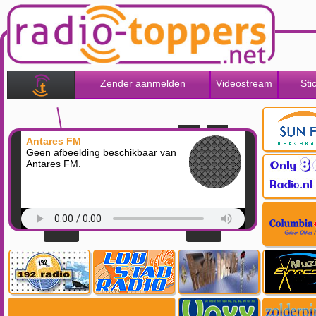
Zender aanmelden
Videostream
Sti
Antares FM
Geen afbeelding beschikbaar van
Antares FM.