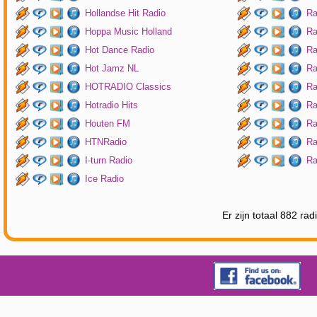
Hollandse Hit Radio
Ra
Hoppa Music Holland
Ra
Hot Dance Radio
Ra
Hot Jamz NL
Ra
HOTRADIO Classics
Ra
Hotradio Hits
Ra
Houten FM
Ra
HTNRadio
Ra
I-turn Radio
Ra
Ice Radio
Er zijn totaal 882 ra