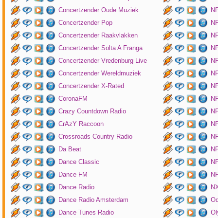
Concertzender Oude Muziek
N
Concertzender Pop
NP
Concertzender Raakvlakken
NP
Concertzender Solta A Franga
NP
Concertzender Vredenburg Live
N
Concertzender Wereldmuziek
N
Concertzender X-Rated
NP
CoronaFM
N
Crazy Countdown Radio
NP
CrAzY Raccoon
NP
Crossroads Country Radio
NP
Da Beat
NP
Dance Classic
NP
Dance FM
NP
Dance Radio
NX
Dance Radio Amsterdam
O
Dance Tunes Radio
Ol