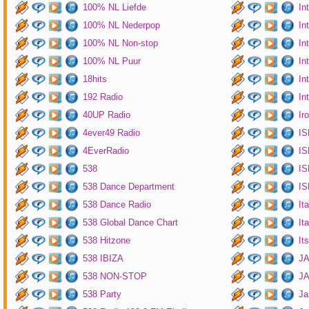
100% NL Liefde
In
100% NL Nederpop
In
100% NL Non-stop
In
100% NL Puur
In
18hits
In
192 Radio
In
40UP Radio
Ir
4ever49 Radio
IS
4EverRadio
IS
538
IS
538 Dance Department
IS
538 Dance Radio
It
538 Global Dance Chart
It
538 Hitzone
It
538 IBIZA
JA
538 NON-STOP
J
538 Party
Ja