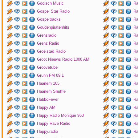
Gooisch Music
Ra
Gospel Star Radio
Ra
Gospeltracks
Ra
Goudenpiratenhits
Ra
Grensradio
Ra
Grenz Radio
Ra
Groeistad Radio
Ra
Groot Nieuws Radio 1008 AM
Ra
Groovetube
Ra
Grunn FM 89.1
Ra
Haarlem 105
Ra
Haarlem Shuffle
Ra
HabboFever
Ra
Happy AM
Ra
Happy Radio Monique 963
Ra
Happy Rave Radio
Ra
Happy.radio
Ra