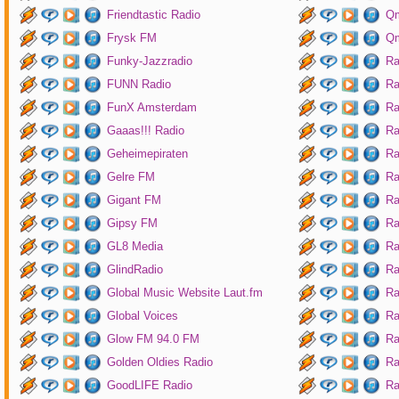
Friendtastic Radio
Qm
Frysk FM
Qm
Funky-Jazzradio
Ra
FUNN Radio
Ra
FunX Amsterdam
Ra
Gaaas!!! Radio
Ra
Geheimepiraten
Ra
Gelre FM
Ra
Gigant FM
Ra
Gipsy FM
Ra
GL8 Media
Ra
GlindRadio
Ra
Global Music Website Laut.fm
Ra
Global Voices
Ra
Glow FM 94.0 FM
Ra
Golden Oldies Radio
Ra
GoodLIFE Radio
Ra