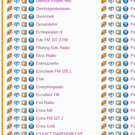
Drentse Piraten Hits
Pi
Drentsepiratenteam
Pi
Duckstadt
Pi
Dynamitefm
Pi
Echtepiraten.nl
Pi
Ede FM 107.3 FM
Pi
Efteling Kids Radio
Pi
Elvis Radio
Pi
Enkhuizenfm
Pi
Enschede FM 105.1
Pi
EVA
Pi
Everythingradio
Pi
Excellent FM
Pi
Exit Radio
Pi
Extra AM
Pi
Extra FM 107.2
Pl
Extra Gold
P
EXXACT BARENDRECHT
Po