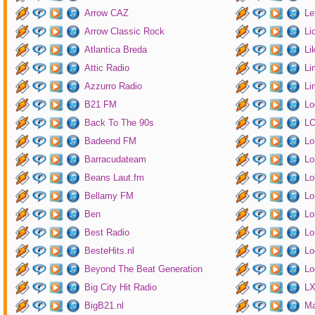
Arrow CAZ
Le
Arrow Classic Rock
Li
Atlantica Breda
Li
Attic Radio
Li
Azzurro Radio
Li
B21 FM
Lo
Back To The 90s
LO
Badeend FM
Lo
Barracudateam
Lo
Beans Laut.fm
Lo
Bellamy FM
Lo
Ben
Lo
Best Radio
Lo
BesteHits.nl
Lo
Beyond The Beat Generation
Lo
Big City Hit Radio
LX
BigB21.nl
Ma