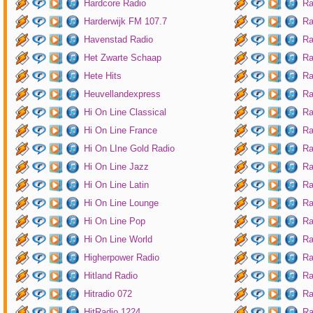
Hardcore Radio
Ra
Harderwijk FM 107.7
Ra
Havenstad Radio
Ra
Het Zwarte Schaap
Ra
Hete Hits
Ra
Heuvellandexpress
Ra
Hi On Line Classical
Ra
Hi On Line France
Ra
Hi On LIne Gold Radio
Ra
Hi On Line Jazz
Ra
Hi On Line Latin
Ra
Hi On Line Lounge
Ra
Hi On Line Pop
Ra
Hi On Line World
Ra
Higherpower Radio
Ra
Hitland Radio
Ra
Hitradio 072
Ra
HitRadio 1224
Ra