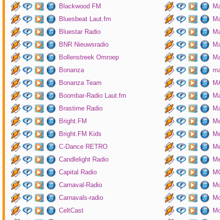
Blackwood FM
Ma
Bluesbeat Laut.fm
Ma
Bluestar Radio
M
BNR Nieuwsradio
Ma
Bollenstreek Omroep
Ma
Bonanza
ma
Bonanza Team
MA
Boombar-Radio Laut.fm
M
Brastime Radio
Ma
Bright.FM
Me
Bright.FM Kids
Me
C-Dance RETRO
Me
Candlelight Radio
Me
Capital Radio
M
Carnaval-Radio
Mo
Carnavals-radio
Mo
CeltCast
Mo