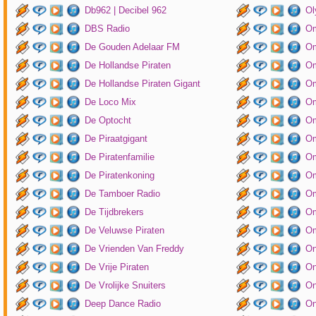
Db962 | Decibel 962
Ol
DBS Radio
Om
De Gouden Adelaar FM
Om
De Hollandse Piraten
Om
De Hollandse Piraten Gigant
Om
De Loco Mix
Om
De Optocht
Om
De Piraatgigant
Om
De Piratenfamilie
Om
De Piratenkoning
Om
De Tamboer Radio
Om
De Tijdbrekers
Om
De Veluwse Piraten
Om
De Vrienden Van Freddy
On
De Vrije Piraten
On
De Vrolijke Snuiters
On
Deep Dance Radio
On