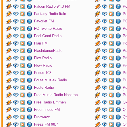
Falcon Radio 94.3 FM
Po
Fantasy Radio Italo
P
Favoriet FM
P
FC Twente Radio
Po
Feel Good Radio
Po
Flair FM
Po
FlashdanceRadio
Pr
Flex Radio
Pr
Flow Radio
Pr
Focus 103
Pr
Foute Muziek Radio
Pu
Foute Radio
Pu
Un
Free Music Radio Nonstop
Pu
Free Radio Emmen
Q-
Freeminded FM
Q-
Freewave
Q
Freez FM 98.7
Qm