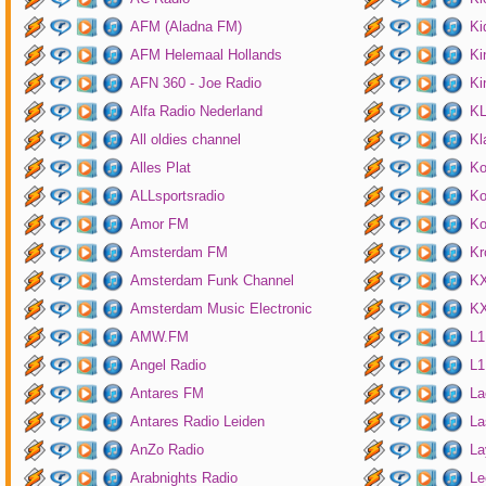
AFM (Aladna FM)
Ki
AFM Helemaal Hollands
Ki
AFN 360 - Joe Radio
Ki
Alfa Radio Nederland
K
All oldies channel
Kl
Alles Plat
Ko
ALLsportsradio
Ko
Amor FM
Ko
Amsterdam FM
Kr
Amsterdam Funk Channel
KX
Amsterdam Music Electronic
KX
AMW.FM
L1
Angel Radio
L1
Antares FM
La
Antares Radio Leiden
La
AnZo Radio
La
Arabnights Radio
Le