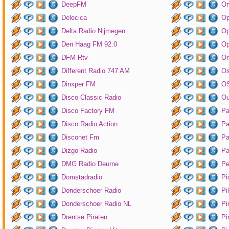
DeepFM
On
Delecica
Op
Delta Radio Nijmegen
Op
Den Haag FM 92.0
Op
DFM Rtv
Or
Different Radio 747 AM
O
Dinxper FM
OS
Disco Classic Radio
Ou
Disco Factory FM
Pa
Disco Radio Action
Pa
Disconet Fm
Pa
Dizgo Radio
Pa
DMG Radio Deurne
Pe
Domstadradio
Pi
Donderschoer Radio
Pi
Donderschoer Radio NL
Pi
Drentse Piraten
Pi