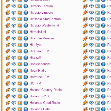
Hitradio Centraal
Ra
Hitradio Limburg
Ra
HitRadio StadCentraal
Ra
Hitradio Westenwind
Ra
Hitradio1.nl
Ra
Hits Van Vroeger
Ra
Hits4you
Ra
Hitstream.FM
Ra
Hitzzz!!
Ra
Hoeksezender
Ra
Hoex Radio
Ra
Hofstreek FM
Ra
HOI FM
Ra
Holland Country Radio
Ra
Hollandfm2.0
Ra
Hollands Goud Radio
Ra
Hollands Palet
Ra