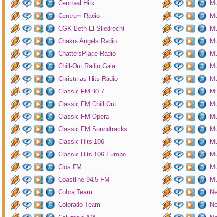
Centraal Hits
Mu
Centrum Radio
Mu
CGK Beth-El Sliedrecht
Mu
Chakra Angels Radio
Mu
ChattersPlace-Radio
Mu
Chill-Out Radio Gaia
Mu
Christmas Hits Radio
Mu
Classic FM 90.7
Mu
Classic FM Chill Out
Mu
Classic FM Opera
Mu
Classic FM Soundtracks
Mu
Classic Hits 106
Mu
Classic Hits 106 Europe
Mu
Clos FM
Mu
Coastline 94.5 FM
Mu
Cobra Team
Ne
Colorado Team
Ne