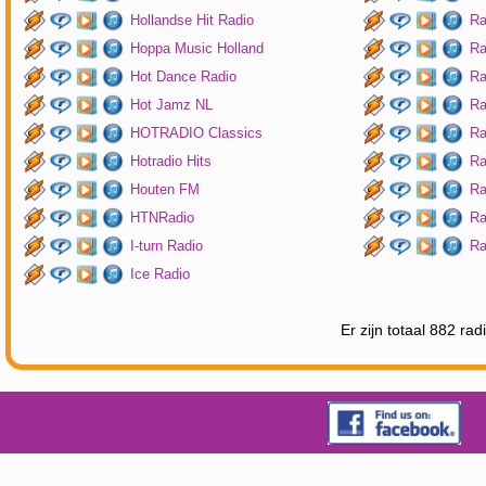
Hollandse Hit Radio
Ra
Hoppa Music Holland
Ra
Hot Dance Radio
Ra
Hot Jamz NL
Ra
HOTRADIO Classics
Ra
Hotradio Hits
Ra
Houten FM
Ra
HTNRadio
Ra
I-turn Radio
Ra
Ice Radio
Er zijn totaal 882 ra