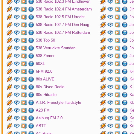
538 Radio 102.3 FM Eindhoven
Je
538 Radio 102.4 FM Amsterdam
Ji
538 Radio 102.5 FM Utrecht
Jo
538 Radio 102.7 FM Den Haag
Jo
538 Radio 102.7 FM Rotterdam
Jo
538 Top 50
Jo
538 Verruckte Stunden
Jo
538 Zomer
Ju
60XL
Ju
6FM 92.0
K
80s ALIVE
K-
80s Disco Radio
K
80s Hitradio
Ka
A.I.R. Freestyle Hardstyle
KB
A28 FM
Ke
Am
Aalburg FM 2.0
Ke
Ro
ABTT
Ke
AC Radio
Ki