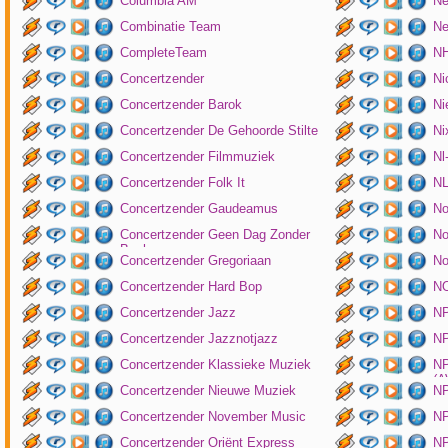
Columbia AM
Ne
Combinatie Team
Ne
CompleteTeam
NH
Concertzender
Ni
Concertzender Barok
Ni
Concertzender De Gehoorde Stilte
N
Concertzender Filmmuziek
Nl
Concertzender Folk It
N
Concertzender Gaudeamus
No
Concertzender Geen Dag Zonder
No
Bach
Concertzender Gregoriaan
No
Concertzender Hard Bop
N
Concertzender Jazz
N
Concertzender Jazznotjazz
NP
Concertzender Klassieke Muziek
NP
(
Concertzender Nieuwe Muziek
N
Concertzender November Music
NP
Concertzender Oriënt Express
NP