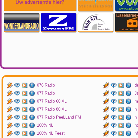
076 Radio
Id
077 Radio
IJ
077 Radio 60 XL
Im
077 Radio 80 XL
In
077 Radio PeeLLand FM
In
100% NL
In
100% NL Feest
In