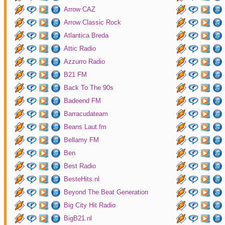
Arrow CAZ
Arrow Classic Rock
Atlantica Breda
Attic Radio
Azzurro Radio
B21 FM
Back To The 90s
Badeend FM
Barracudateam
Beans Laut.fm
Bellamy FM
Ben
Best Radio
BesteHits.nl
Beyond The Beat Generation
Big City Hit Radio
BigB21.nl