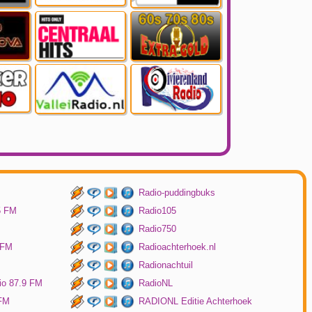
Radio-puddingbuks
5 FM
Radio105
Radio750
 FM
Radioachterhoek.nl
Radionachtuil
io 87.9 FM
RadioNL
 FM
RADIONL Editie Achterhoek