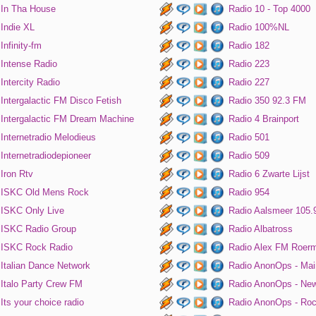
In Tha House
Radio 10 - Top 4000
Indie XL
Radio 100%NL
Infinity-fm
Radio 182
Intense Radio
Radio 223
Intercity Radio
Radio 227
Intergalactic FM Disco Fetish
Radio 350 92.3 FM
Intergalactic FM Dream Machine
Radio 4 Brainport
Internetradio Melodieus
Radio 501
Internetradiodepioneer
Radio 509
Iron Rtv
Radio 6 Zwarte Lijst
ISKC Old Mens Rock
Radio 954
ISKC Only Live
Radio Aalsmeer 105.
ISKC Radio Group
Radio Albatross
ISKC Rock Radio
Radio Alex FM Roer
Italian Dance Network
Radio AnonOps - Mai
Italo Party Crew FM
Radio AnonOps - Ne
Its your choice radio
Radio AnonOps - Ro