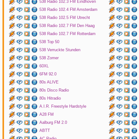
538 Radio 102.3 FM Eindhoven
538 Radio 102.4 FM Amsterdam
538 Radio 102.5 FM Utrecht
538 Radio 102.7 FM Den Haag
538 Radio 102.7 FM Rotterdam
538 Top 50
538 Verruckte Stunden
538 Zomer
60XL
6FM 92.0
80s ALIVE
80s Disco Radio
80s Hitradio
A.I.R. Freestyle Hardstyle
A28 FM
Aalburg FM 2.0
ABTT
AC Radio