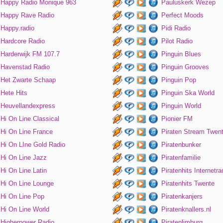
Happy Radio Monique 963
Pauluskerk Wezep
Happy Rave Radio
Perfect Moods
Happy.radio
Pidi Radio
Hardcore Radio
Pilot Radio
Harderwijk FM 107.7
Pinguin Blues
Havenstad Radio
Pinguin Grooves
Het Zwarte Schaap
Pinguin Pop
Hete Hits
Pinguin Ska World
Heuvellandexpress
Pinguin World
Hi On Line Classical
Pionier FM
Hi On Line France
Piraten Stream Twen
Hi On LIne Gold Radio
Piratenbunker
Hi On Line Jazz
Piratenfamilie
Hi On Line Latin
Piratenhits Internetra
Hi On Line Lounge
Piratenhits Twente
Hi On Line Pop
Piratenkanjers
Hi On Line World
Piratenknallers.nl
Higherpower Radio
Piratenlimburg