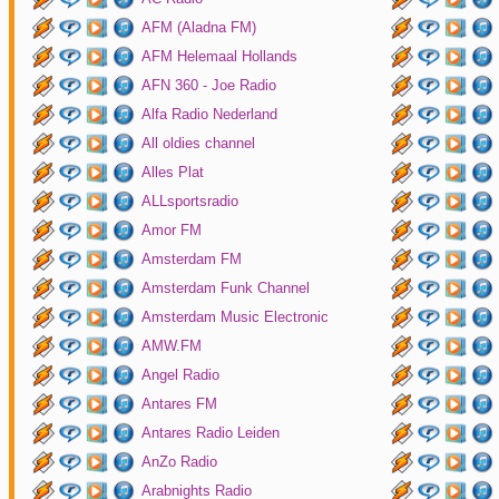
AFM (Aladna FM)
AFM Helemaal Hollands
AFN 360 - Joe Radio
Alfa Radio Nederland
All oldies channel
Alles Plat
ALLsportsradio
Amor FM
Amsterdam FM
Amsterdam Funk Channel
Amsterdam Music Electronic
AMW.FM
Angel Radio
Antares FM
Antares Radio Leiden
AnZo Radio
Arabnights Radio