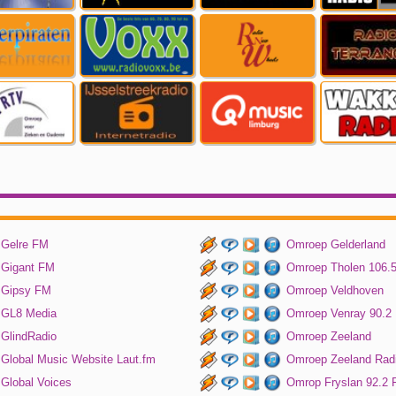
Gelre FM
Omroep Gelderland
Gigant FM
Omroep Tholen 106.
Gipsy FM
Omroep Veldhoven
GL8 Media
Omroep Venray 90.2
GlindRadio
Omroep Zeeland
Global Music Website Laut.fm
Omroep Zeeland Rad
Global Voices
Omrop Fryslan 92.2