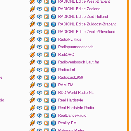
RADIONL Editie West-Brabant
RADIONL Editie Zeeland
RADIONL Editie Zuid Holland
RADIONL Editie Zuidoost-Brabant
RADIONL Editie Zwolle/Flevoland
RadioNL Kids
Radiopuurnederlands
RadiORO
Radiovenloosch Laut.fm
Radioxl nl
te
Radiozuid1959
RAM FM
RDD World Radio NL
dio
Real Hardstyle
Real Hardstyle Radio
RealDanceRadio
Reality FM
Rebecca Radio