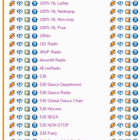
100% NL Liefde
100% NL Nederpop
100% NL Non-stop
100% NL Puur
18hits
192 Radio
40UP Radio
4ever49 Radio
4EverRadio
538
538 Dance Department
538 Dance Radio
538 Global Dance Chart
538 Hitzone
538 IBIZA
538 NON-STOP
538 Party