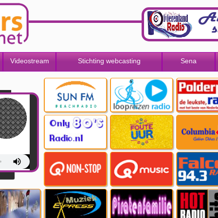
Videostream
Stichting webcasting
Sena