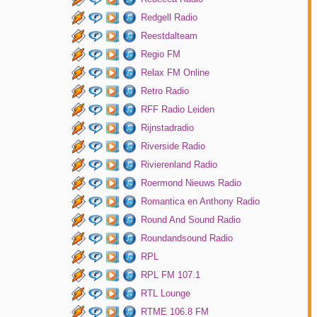
Redgell Radio
Reestdalteam
Regio FM
Relax FM Online
Retro Radio
RFF Radio Leiden
Rijnstadradio
Riverside Radio
Rivierenland Radio
Roermond Nieuws Radio
Romantica en Anthony Radio
Round And Sound Radio
Roundandsound Radio
RPL
RPL FM 107.1
RTL Lounge
RTME 106.8 FM