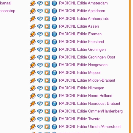
kanaal
RADIONL Editie Amsterdam
pnonstop
RADIONL Editie Apeldoorn
RADIONL Editie Arnhem/Ede
RADIONL Editie Assen
RADIONL Editie Emmen
RADIONL Editie Friesland
RADIONL Editie Groningen
RADIONL Editie Groningen Oost
RADIONL Editie Hoogeveen
RADIONL Editie Meppel
RADIONL Editie Midden-Brabant
RADIONL Editie Nijmegen
RADIONL Editie Noord-Holland
RADIONL Editie Noordoost Brabant
RADIONL Editie Ommen/Hardenberg
RADIONL Editie Twente
RADIONL Editie Utrecht/Amersfoort