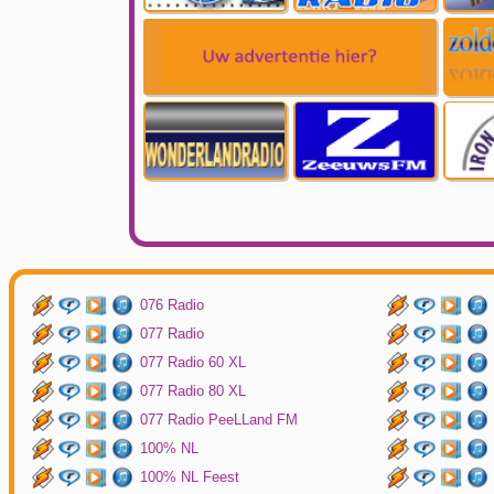
076 Radio
077 Radio
077 Radio 60 XL
077 Radio 80 XL
077 Radio PeeLLand FM
100% NL
100% NL Feest