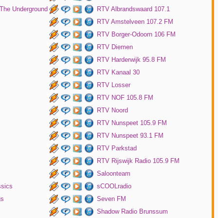
 The Underground
RTV Albrandswaard 107.1
RTV Amstelveen 107.2 FM
RTV Borger-Odoorn 106 FM
RTV Diemen
RTV Harderwijk 95.8 FM
RTV Kanaal 30
RTV Losser
RTV NOF 105.8 FM
RTV Noord
RTV Nunspeet 105.9 FM
RTV Nunspeet 93.1 FM
RTV Parkstad
RTV Rijswijk Radio 105.9 FM
Saloonteam
ssics
sCOOLradio
gs
Seven FM
Shadow Radio Brunssum