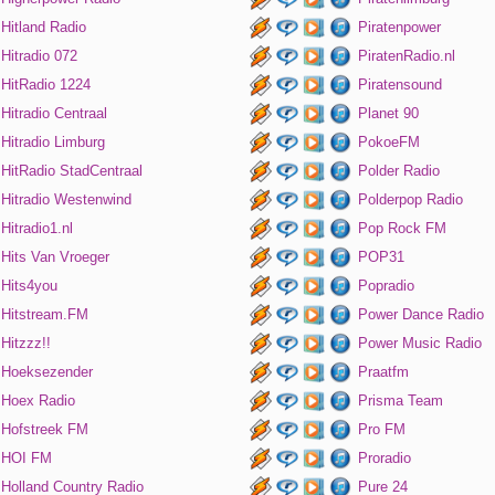
Hitland Radio
Piratenpower
Hitradio 072
PiratenRadio.nl
HitRadio 1224
Piratensound
Hitradio Centraal
Planet 90
Hitradio Limburg
PokoeFM
HitRadio StadCentraal
Polder Radio
Hitradio Westenwind
Polderpop Radio
Hitradio1.nl
Pop Rock FM
Hits Van Vroeger
POP31
Hits4you
Popradio
Hitstream.FM
Power Dance Radio
Hitzzz!!
Power Music Radio
Hoeksezender
Praatfm
Hoex Radio
Prisma Team
Hofstreek FM
Pro FM
HOI FM
Proradio
Holland Country Radio
Pure 24