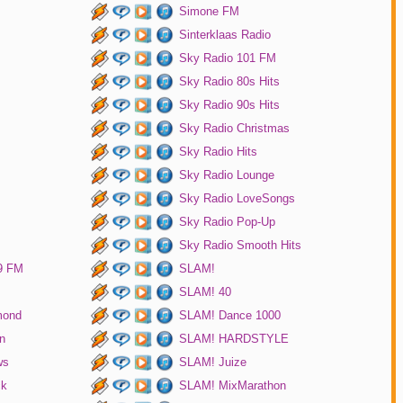
Simone FM
Sinterklaas Radio
Sky Radio 101 FM
Sky Radio 80s Hits
Sky Radio 90s Hits
Sky Radio Christmas
Sky Radio Hits
Sky Radio Lounge
Sky Radio LoveSongs
Sky Radio Pop-Up
Sky Radio Smooth Hits
9 FM
SLAM!
SLAM! 40
mond
SLAM! Dance 1000
n
SLAM! HARDSTYLE
ws
SLAM! Juize
ck
SLAM! MixMarathon