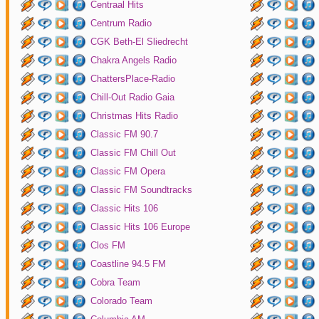
Centraal Hits
Centrum Radio
CGK Beth-El Sliedrecht
Chakra Angels Radio
ChattersPlace-Radio
Chill-Out Radio Gaia
Christmas Hits Radio
Classic FM 90.7
Classic FM Chill Out
Classic FM Opera
Classic FM Soundtracks
Classic Hits 106
Classic Hits 106 Europe
Clos FM
Coastline 94.5 FM
Cobra Team
Colorado Team