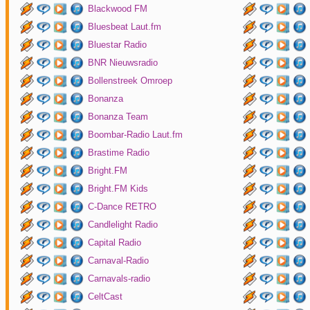
Blackwood FM
Bluesbeat Laut.fm
Bluestar Radio
BNR Nieuwsradio
Bollenstreek Omroep
Bonanza
Bonanza Team
Boombar-Radio Laut.fm
Brastime Radio
Bright.FM
Bright.FM Kids
C-Dance RETRO
Candlelight Radio
Capital Radio
Carnaval-Radio
Carnavals-radio
CeltCast