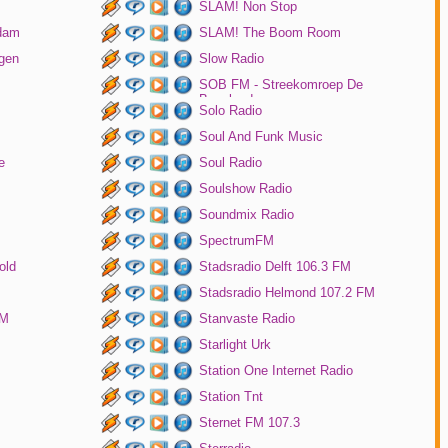
SLAM! Non Stop
rdam
SLAM! The Boom Room
gen
Slow Radio
SOB FM - Streekomroep De
Bevelanden
Solo Radio
Soul And Funk Music
e
Soul Radio
Soulshow Radio
Soundmix Radio
SpectrumFM
old
Stadsradio Delft 106.3 FM
Stadsradio Helmond 107.2 FM
FM
Stanvaste Radio
Starlight Urk
Station One Internet Radio
Station Tnt
Sternet FM 107.3