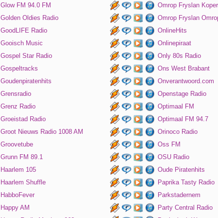
Glow FM 94.0 FM
Omrop Fryslan Koper
Golden Oldies Radio
Omrop Fryslan Omro
GoodLIFE Radio
OnlineHits
Gooisch Music
Onlinepiraat
Gospel Star Radio
Only 80s Radio
Gospeltracks
Ons West Brabant
Goudenpiratenhits
Onverantwoord.com
Grensradio
Openstage Radio
Grenz Radio
Optimaal FM
Groeistad Radio
Optimaal FM 94.7
Groot Nieuws Radio 1008 AM
Orinoco Radio
Groovetube
Oss FM
Grunn FM 89.1
OSU Radio
Haarlem 105
Oude Piratenhits
Haarlem Shuffle
Paprika Tasty Radio
HabboFever
Parkstadernem
Happy AM
Party Central Radio