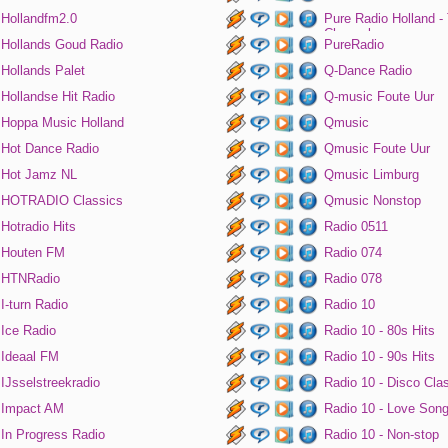
Hollandfm2.0
Pure Radio Holland -
Channel
Hollands Goud Radio
PureRadio
Hollands Palet
Q-Dance Radio
Hollandse Hit Radio
Q-music Foute Uur
Hoppa Music Holland
Qmusic
Hot Dance Radio
Qmusic Foute Uur
Hot Jamz NL
Qmusic Limburg
HOTRADIO Classics
Qmusic Nonstop
Hotradio Hits
Radio 0511
Houten FM
Radio 074
HTNRadio
Radio 078
I-turn Radio
Radio 10
Ice Radio
Radio 10 - 80s Hits
Ideaal FM
Radio 10 - 90s Hits
IJsselstreekradio
Radio 10 - Disco Cla
Impact AM
Radio 10 - Love Son
In Progress Radio
Radio 10 - Non-stop