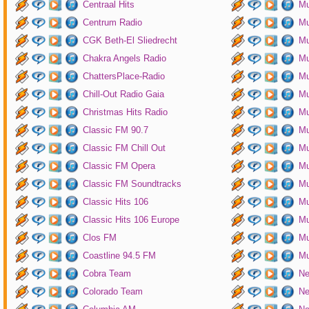
Centraal Hits
Mu
Centrum Radio
Mu
CGK Beth-El Sliedrecht
Mu
Chakra Angels Radio
Mu
ChattersPlace-Radio
Mu
Chill-Out Radio Gaia
Mu
Christmas Hits Radio
Mu
Classic FM 90.7
Mu
Classic FM Chill Out
Mu
Classic FM Opera
Mu
Classic FM Soundtracks
Mu
Classic Hits 106
Mu
Classic Hits 106 Europe
Mu
Clos FM
Mu
Coastline 94.5 FM
Mu
Cobra Team
Ne
Colorado Team
Ne