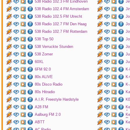
538 Radio 102.3 FM Eindhoven
Je
538 Radio 102.4 FM Amsterdam
Ji
538 Radio 102.5 FM Utrecht
Jo
538 Radio 102.7 FM Den Haag
Jo
538 Radio 102.7 FM Rotterdam
Jo
538 Top 50
Jo
538 Verruckte Stunden
Jo
538 Zomer
Ju
60XL
Ju
6FM 92.0
K
80s ALIVE
K-
80s Disco Radio
K
80s Hitradio
Ka
A.I.R. Freestyle Hardstyle
KB
A28 FM
Ke
Am
Aalburg FM 2.0
Ke
Ro
ABTT
Ke
AC Radio
Ki