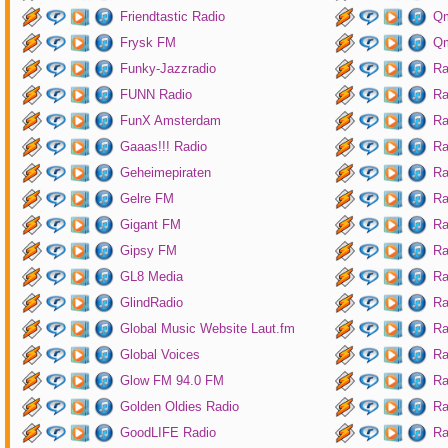
Friendtastic Radio
Qm
Frysk FM
Qm
Funky-Jazzradio
Ra
FUNN Radio
Ra
FunX Amsterdam
Ra
Gaaas!!! Radio
Ra
Geheimepiraten
Ra
Gelre FM
Ra
Gigant FM
Ra
Gipsy FM
Ra
GL8 Media
Ra
GlindRadio
Ra
Global Music Website Laut.fm
Ra
Global Voices
Ra
Glow FM 94.0 FM
Ra
Golden Oldies Radio
Ra
GoodLIFE Radio
Ra