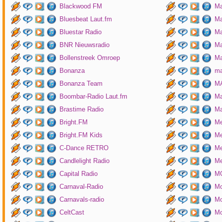
Blackwood FM
Ma
Bluesbeat Laut.fm
Ma
Bluestar Radio
M
BNR Nieuwsradio
Ma
Bollenstreek Omroep
Ma
Bonanza
ma
Bonanza Team
MA
Boombar-Radio Laut.fm
M
Brastime Radio
Ma
Bright.FM
Me
Bright.FM Kids
Me
C-Dance RETRO
Me
Candlelight Radio
Me
Capital Radio
M
Carnaval-Radio
Mo
Carnavals-radio
Mo
CeltCast
Mo