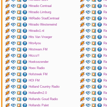
Hitradio Centraal
Ra
Hitradio Limburg
Ra
HitRadio StadCentraal
Ra
Hitradio Westenwind
Ra
Hitradio1.nl
Ra
Hits Van Vroeger
Ra
Hits4you
Ra
Hitstream.FM
Ra
Hitzzz!!
Ra
Hoeksezender
Ra
Hoex Radio
Ra
Hofstreek FM
Ra
HOI FM
Ra
Holland Country Radio
Ra
Hollandfm2.0
Ra
Hollands Goud Radio
Ra
Hollands Palet
Ra