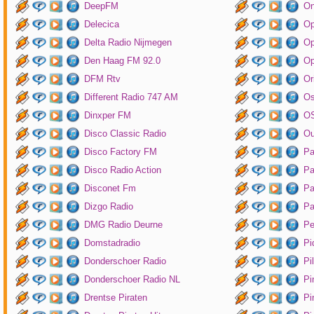
DeepFM
On
Delecica
Op
Delta Radio Nijmegen
Op
Den Haag FM 92.0
Op
DFM Rtv
Or
Different Radio 747 AM
O
Dinxper FM
OS
Disco Classic Radio
Ou
Disco Factory FM
Pa
Disco Radio Action
Pa
Disconet Fm
Pa
Dizgo Radio
Pa
DMG Radio Deurne
Pe
Domstadradio
Pi
Donderschoer Radio
Pi
Donderschoer Radio NL
Pi
Drentse Piraten
Pi