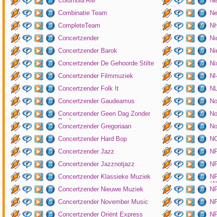
Columbia AM
Ne
Combinatie Team
Ne
CompleteTeam
NH
Concertzender
Ni
Concertzender Barok
Ni
Concertzender De Gehoorde Stilte
N
Concertzender Filmmuziek
Nl
Concertzender Folk It
N
Concertzender Gaudeamus
No
Concertzender Geen Dag Zonder
No
Bach
Concertzender Gregoriaan
No
Concertzender Hard Bop
N
Concertzender Jazz
N
Concertzender Jazznotjazz
NP
Concertzender Klassieke Muziek
NP
(
Concertzender Nieuwe Muziek
N
Concertzender November Music
NP
Concertzender Oriënt Express
NP