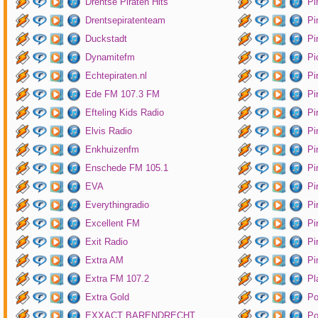
Drentse Piraten Hits
Pi
Drentsepiratenteam
Pi
Duckstadt
Pi
Dynamitefm
Pi
Echtepiraten.nl
Pi
Ede FM 107.3 FM
Pi
Efteling Kids Radio
Pi
Elvis Radio
Pi
Enkhuizenfm
Pi
Enschede FM 105.1
Pi
EVA
Pi
Everythingradio
Pi
Excellent FM
Pi
Exit Radio
Pi
Extra AM
Pi
Extra FM 107.2
Pl
Extra Gold
P
EXXACT BARENDRECHT
Po