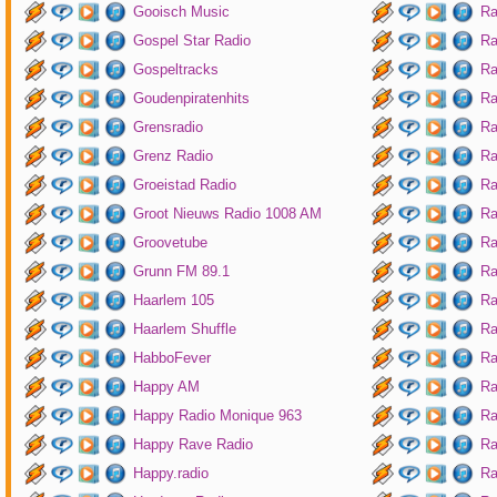
Gooisch Music
Ra
Gospel Star Radio
Ra
Gospeltracks
Ra
Goudenpiratenhits
Ra
Grensradio
Ra
Grenz Radio
Ra
Groeistad Radio
Ra
Groot Nieuws Radio 1008 AM
Ra
Groovetube
Ra
Grunn FM 89.1
Ra
Haarlem 105
Ra
Haarlem Shuffle
Ra
HabboFever
Ra
Happy AM
Ra
Happy Radio Monique 963
Ra
Happy Rave Radio
Ra
Happy.radio
Ra