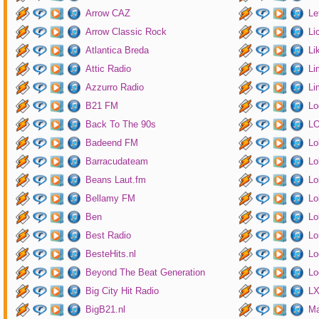
Arrow CAZ
Le
Arrow Classic Rock
Li
Atlantica Breda
Li
Attic Radio
Li
Azzurro Radio
Li
B21 FM
Lo
Back To The 90s
LO
Badeend FM
Lo
Barracudateam
Lo
Beans Laut.fm
Lo
Bellamy FM
Lo
Ben
Lo
Best Radio
Lo
BesteHits.nl
Lo
Beyond The Beat Generation
Lo
Big City Hit Radio
LX
BigB21.nl
Ma