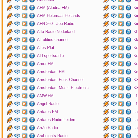
AFM (Aladna FM)
Ki
AFM Helemaal Hollands
Ki
AFN 360 - Joe Radio
Ki
Alfa Radio Nederland
K
All oldies channel
Kl
Alles Plat
Ko
ALLsportsradio
Ko
Amor FM
Ko
Amsterdam FM
Kr
Amsterdam Funk Channel
KX
Amsterdam Music Electronic
KX
AMW.FM
L1
Angel Radio
L1
Antares FM
La
Antares Radio Leiden
La
AnZo Radio
La
Arabnights Radio
Le