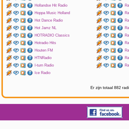
Hollandse Hit Radio
Ra
Hoppa Music Holland
Ra
Hot Dance Radio
Ra
Hot Jamz NL
Ra
HOTRADIO Classics
Ra
Hotradio Hits
Ra
Houten FM
Ra
HTNRadio
Ra
I-turn Radio
Ra
Ice Radio
Er zijn totaal 882 ra