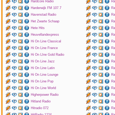
Hardcore Radio
Ra
Harderwijk FM 107.7
Ra
Havenstad Radio
Ra
Het Zwarte Schaap
Ra
Hete Hits
Ra
Heuvellandexpress
Ra
Hi On Line Classical
Ra
Hi On Line France
Ra
Hi On LIne Gold Radio
Ra
Hi On Line Jazz
Ra
Hi On Line Latin
Ra
Hi On Line Lounge
Ra
Hi On Line Pop
Ra
Hi On Line World
Ra
Higherpower Radio
Ra
Hitland Radio
Ra
Hitradio 072
Ra
HitRadio 1224
Ra