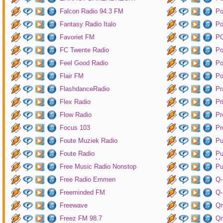
Falcon Radio 94.3 FM
Po
Fantasy Radio Italo
P
Favoriet FM
P
FC Twente Radio
Po
Feel Good Radio
Po
Flair FM
Po
FlashdanceRadio
Pr
Flex Radio
Pr
Flow Radio
Pr
Focus 103
Pr
Foute Muziek Radio
Pu
Foute Radio
Pu
Un
Free Music Radio Nonstop
Pu
Free Radio Emmen
Q-
Freeminded FM
Q-
Freewave
Q
Freez FM 98.7
Qm