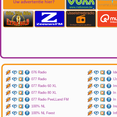
076 Radio
Id
077 Radio
IJ
077 Radio 60 XL
Im
077 Radio 80 XL
In
077 Radio PeeLLand FM
In
100% NL
In
100% NL Feest
In