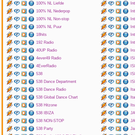
100% NL Liefde
In
100% NL Nederpop
In
100% NL Non-stop
In
100% NL Puur
In
18hits
In
192 Radio
In
40UP Radio
Ir
4ever49 Radio
IS
4EverRadio
IS
538
IS
538 Dance Department
IS
538 Dance Radio
It
538 Global Dance Chart
It
538 Hitzone
It
538 IBIZA
JA
538 NON-STOP
J
538 Party
Ja