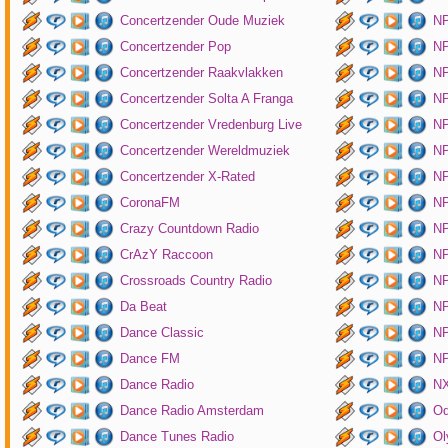
Concertzender Oude Muziek
N
Concertzender Pop
NP
Concertzender Raakvlakken
NP
Concertzender Solta A Franga
NP
Concertzender Vredenburg Live
N
Concertzender Wereldmuziek
N
Concertzender X-Rated
NP
CoronaFM
N
Crazy Countdown Radio
NP
CrAzY Raccoon
NP
Crossroads Country Radio
NP
Da Beat
NP
Dance Classic
NP
Dance FM
NP
Dance Radio
NX
Dance Radio Amsterdam
O
Dance Tunes Radio
Ol