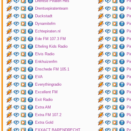
Drentse Piraten Hits
Pi
Drentsepiratenteam
Pi
Duckstadt
Pi
Dynamitefm
Pi
Echtepiraten.nl
Pi
Ede FM 107.3 FM
Pi
Efteling Kids Radio
Pi
Elvis Radio
Pi
Enkhuizenfm
Pi
Enschede FM 105.1
Pi
EVA
Pi
Everythingradio
Pi
Excellent FM
Pi
Exit Radio
Pi
Extra AM
Pi
Extra FM 107.2
Pl
Extra Gold
P
EXXACT BARENDRECHT
Po