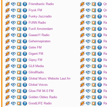
Friendtastic Radio
Qm
Frysk FM
Qm
Funky-Jazzradio
Ra
FUNN Radio
Ra
FunX Amsterdam
Ra
Gaaas!!! Radio
Ra
Geheimepiraten
Ra
Gelre FM
Ra
Gigant FM
Ra
Gipsy FM
Ra
GL8 Media
Ra
GlindRadio
Ra
Global Music Website Laut.fm
Ra
Global Voices
Ra
Glow FM 94.0 FM
Ra
Golden Oldies Radio
Ra
GoodLIFE Radio
Ra