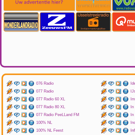
076 Radio
Id
077 Radio
IJ
077 Radio 60 XL
Im
077 Radio 80 XL
In
077 Radio PeeLLand FM
In
100% NL
In
100% NL Feest
In