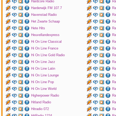
Hardcore Radio
Ra
Harderwijk FM 107.7
Ra
Havenstad Radio
Ra
Het Zwarte Schaap
Ra
Hete Hits
Ra
Heuvellandexpress
Ra
Hi On Line Classical
Ra
Hi On Line France
Ra
Hi On LIne Gold Radio
Ra
Hi On Line Jazz
Ra
Hi On Line Latin
Ra
Hi On Line Lounge
Ra
Hi On Line Pop
Ra
Hi On Line World
Ra
Higherpower Radio
Ra
Hitland Radio
Ra
Hitradio 072
Ra
HitRadio 1224
Ra