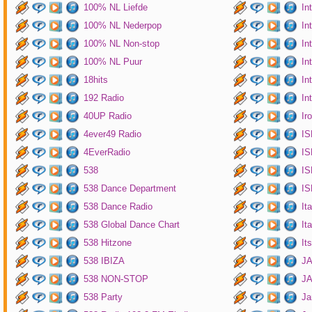
100% NL Liefde
In
100% NL Nederpop
In
100% NL Non-stop
In
100% NL Puur
In
18hits
In
192 Radio
In
40UP Radio
Ir
4ever49 Radio
IS
4EverRadio
IS
538
IS
538 Dance Department
IS
538 Dance Radio
It
538 Global Dance Chart
It
538 Hitzone
It
538 IBIZA
JA
538 NON-STOP
J
538 Party
Ja