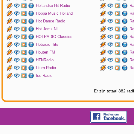
Hollandse Hit Radio
Ra
Hoppa Music Holland
Ra
Hot Dance Radio
Ra
Hot Jamz NL
Ra
HOTRADIO Classics
Ra
Hotradio Hits
Ra
Houten FM
Ra
HTNRadio
Ra
I-turn Radio
Ra
Ice Radio
Er zijn totaal 882 ra