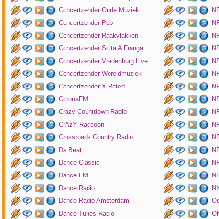
Concertzender Oude Muziek
N
Concertzender Pop
NP
Concertzender Raakvlakken
NP
Concertzender Solta A Franga
NP
Concertzender Vredenburg Live
N
Concertzender Wereldmuziek
N
Concertzender X-Rated
NP
CoronaFM
N
Crazy Countdown Radio
NP
CrAzY Raccoon
NP
Crossroads Country Radio
NP
Da Beat
NP
Dance Classic
NP
Dance FM
NP
Dance Radio
NX
Dance Radio Amsterdam
O
Dance Tunes Radio
Ol