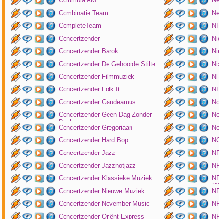
Columbia AM
Ne
Combinatie Team
Ne
CompleteTeam
NH
Concertzender
Ni
Concertzender Barok
Ni
Concertzender De Gehoorde Stilte
N
Concertzender Filmmuziek
Nl
Concertzender Folk It
N
Concertzender Gaudeamus
No
Concertzender Geen Dag Zonder
No
Bach
Concertzender Gregoriaan
No
Concertzender Hard Bop
N
Concertzender Jazz
N
Concertzender Jazznotjazz
NP
Concertzender Klassieke Muziek
NP
(
Concertzender Nieuwe Muziek
N
Concertzender November Music
NP
Concertzender Oriënt Express
NP