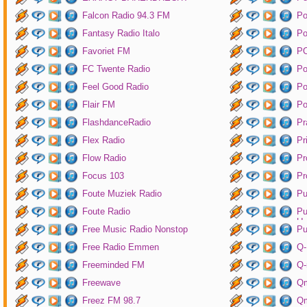
Falcon Radio 94.3 FM
Po
Fantasy Radio Italo
P
Favoriet FM
P
FC Twente Radio
Po
Feel Good Radio
Po
Flair FM
Po
FlashdanceRadio
Pr
Flex Radio
Pr
Flow Radio
Pr
Focus 103
Pr
Foute Muziek Radio
Pu
Foute Radio
Pu
Un
Free Music Radio Nonstop
Pu
Free Radio Emmen
Q-
Freeminded FM
Q-
Freewave
Q
Freez FM 98.7
Qm