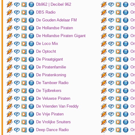
Db962 | Decibel 962
Ol
DBS Radio
Om
De Gouden Adelaar FM
Om
De Hollandse Piraten
Om
De Hollandse Piraten Gigant
Om
De Loco Mix
Om
De Optocht
Om
De Piraatgigant
Om
De Piratenfamilie
Om
De Piratenkoning
Om
De Tamboer Radio
Om
De Tijdbrekers
Om
De Veluwse Piraten
Om
De Vrienden Van Freddy
On
De Vrije Piraten
On
De Vrolijke Snuiters
On
Deep Dance Radio
On