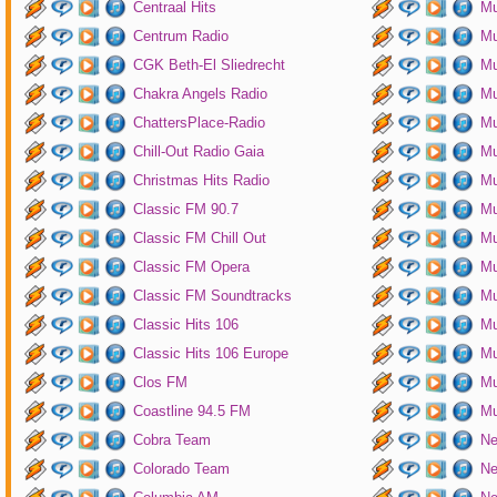
Centraal Hits
Mu
Centrum Radio
Mu
CGK Beth-El Sliedrecht
Mu
Chakra Angels Radio
Mu
ChattersPlace-Radio
Mu
Chill-Out Radio Gaia
Mu
Christmas Hits Radio
Mu
Classic FM 90.7
Mu
Classic FM Chill Out
Mu
Classic FM Opera
Mu
Classic FM Soundtracks
Mu
Classic Hits 106
Mu
Classic Hits 106 Europe
Mu
Clos FM
Mu
Coastline 94.5 FM
Mu
Cobra Team
Ne
Colorado Team
Ne