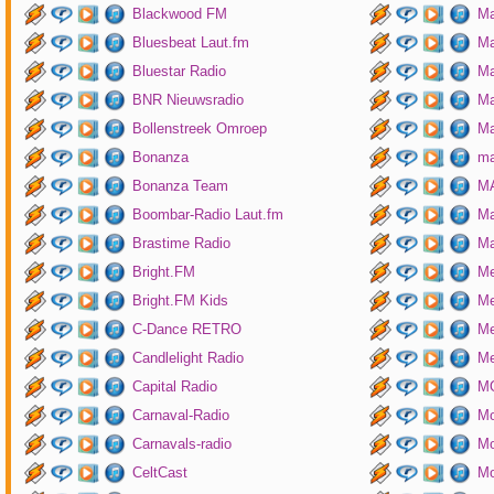
Blackwood FM
Ma
Bluesbeat Laut.fm
Ma
Bluestar Radio
M
BNR Nieuwsradio
Ma
Bollenstreek Omroep
Ma
Bonanza
ma
Bonanza Team
MA
Boombar-Radio Laut.fm
M
Brastime Radio
Ma
Bright.FM
Me
Bright.FM Kids
Me
C-Dance RETRO
Me
Candlelight Radio
Me
Capital Radio
M
Carnaval-Radio
Mo
Carnavals-radio
Mo
CeltCast
Mo