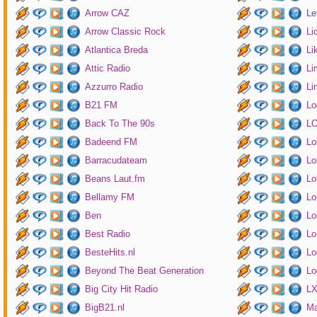
Arrow CAZ
Le
Arrow Classic Rock
Li
Atlantica Breda
Li
Attic Radio
Li
Azzurro Radio
Li
B21 FM
Lo
Back To The 90s
LO
Badeend FM
Lo
Barracudateam
Lo
Beans Laut.fm
Lo
Bellamy FM
Lo
Ben
Lo
Best Radio
Lo
BesteHits.nl
Lo
Beyond The Beat Generation
Lo
Big City Hit Radio
LX
BigB21.nl
Ma