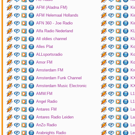
AFM (Aladna FM)
Ki
AFM Helemaal Hollands
Ki
AFN 360 - Joe Radio
Ki
Alfa Radio Nederland
K
All oldies channel
Kl
Alles Plat
Ko
ALLsportsradio
Ko
Amor FM
Ko
Amsterdam FM
Kr
Amsterdam Funk Channel
KX
Amsterdam Music Electronic
KX
AMW.FM
L1
Angel Radio
L1
Antares FM
La
Antares Radio Leiden
La
AnZo Radio
La
Arabnights Radio
Le