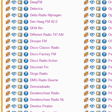
DeepFM
On
Delecica
Op
Delta Radio Nijmegen
Op
Den Haag FM 92.0
Op
DFM Rtv
Or
Different Radio 747 AM
O
Dinxper FM
OS
Disco Classic Radio
Ou
Disco Factory FM
Pa
Disco Radio Action
Pa
Disconet Fm
Pa
Dizgo Radio
Pa
DMG Radio Deurne
Pe
Domstadradio
Pi
Donderschoer Radio
Pi
Donderschoer Radio NL
Pi
Drentse Piraten
Pi