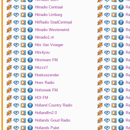
Hitradio Centraal
Ra
Hitradio Limburg
Ra
HitRadio StadCentraal
Ra
Hitradio Westenwind
Ra
Hitradio1.nl
Ra
Hits Van Vroeger
Ra
Hits4you
Ra
Hitstream.FM
Ra
Hitzzz!!
Ra
Hoeksezender
Ra
Hoex Radio
Ra
Hofstreek FM
Ra
HOI FM
Ra
Holland Country Radio
Ra
Hollandfm2.0
Ra
Hollands Goud Radio
Ra
Hollands Palet
Ra