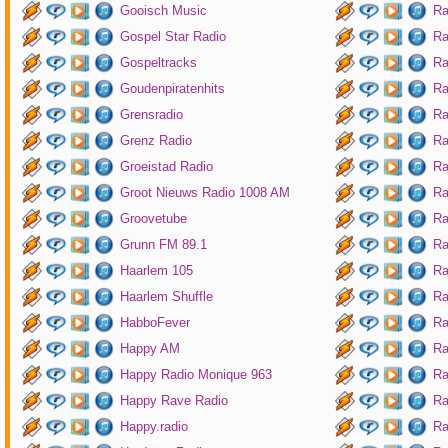
Gooisch Music
Ra
Gospel Star Radio
Ra
Gospeltracks
Ra
Goudenpiratenhits
Ra
Grensradio
Ra
Grenz Radio
Ra
Groeistad Radio
Ra
Groot Nieuws Radio 1008 AM
Ra
Groovetube
Ra
Grunn FM 89.1
Ra
Haarlem 105
Ra
Haarlem Shuffle
Ra
HabboFever
Ra
Happy AM
Ra
Happy Radio Monique 963
Ra
Happy Rave Radio
Ra
Happy.radio
Ra