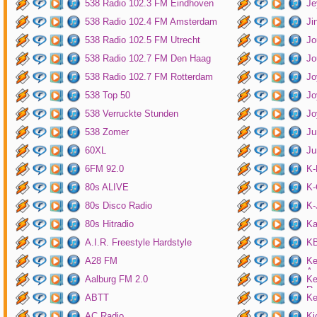
538 Radio 102.3 FM Eindhoven
Je
538 Radio 102.4 FM Amsterdam
Ji
538 Radio 102.5 FM Utrecht
Jo
538 Radio 102.7 FM Den Haag
Jo
538 Radio 102.7 FM Rotterdam
Jo
538 Top 50
Jo
538 Verruckte Stunden
Jo
538 Zomer
Ju
60XL
Ju
6FM 92.0
K
80s ALIVE
K-
80s Disco Radio
K
80s Hitradio
Ka
A.I.R. Freestyle Hardstyle
KB
A28 FM
Ke
Am
Aalburg FM 2.0
Ke
Ro
ABTT
Ke
AC Radio
Ki