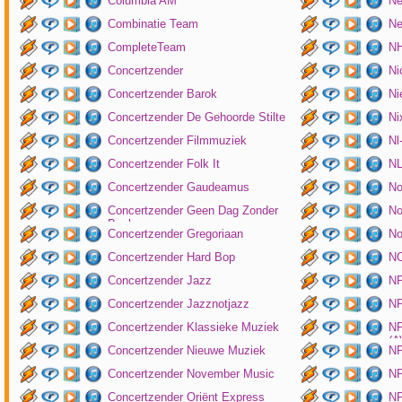
Columbia AM
Ne
Combinatie Team
Ne
CompleteTeam
NH
Concertzender
Ni
Concertzender Barok
Ni
Concertzender De Gehoorde Stilte
N
Concertzender Filmmuziek
Nl
Concertzender Folk It
N
Concertzender Gaudeamus
No
Concertzender Geen Dag Zonder
No
Bach
Concertzender Gregoriaan
No
Concertzender Hard Bop
N
Concertzender Jazz
N
Concertzender Jazznotjazz
NP
Concertzender Klassieke Muziek
NP
(
Concertzender Nieuwe Muziek
N
Concertzender November Music
NP
Concertzender Oriënt Express
NP