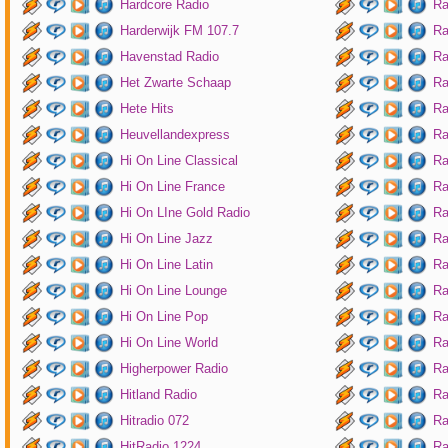
Hardcore Radio
Ra
Harderwijk FM 107.7
Ra
Havenstad Radio
Ra
Het Zwarte Schaap
Ra
Hete Hits
Ra
Heuvellandexpress
Ra
Hi On Line Classical
Ra
Hi On Line France
Ra
Hi On LIne Gold Radio
Ra
Hi On Line Jazz
Ra
Hi On Line Latin
Ra
Hi On Line Lounge
Ra
Hi On Line Pop
Ra
Hi On Line World
Ra
Higherpower Radio
Ra
Hitland Radio
Ra
Hitradio 072
Ra
HitRadio 1224
Ra