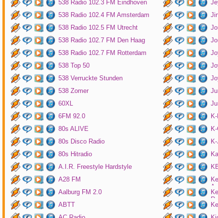
538 Radio 102.3 FM Eindhoven
Je
538 Radio 102.4 FM Amsterdam
Ji
538 Radio 102.5 FM Utrecht
Jo
538 Radio 102.7 FM Den Haag
Jo
538 Radio 102.7 FM Rotterdam
Jo
538 Top 50
Jo
538 Verruckte Stunden
Jo
538 Zomer
Ju
60XL
Ju
6FM 92.0
K
80s ALIVE
K-
80s Disco Radio
K
80s Hitradio
Ka
A.I.R. Freestyle Hardstyle
KB
A28 FM
Ke
Am
Aalburg FM 2.0
Ke
Ro
ABTT
Ke
AC Radio
Ki