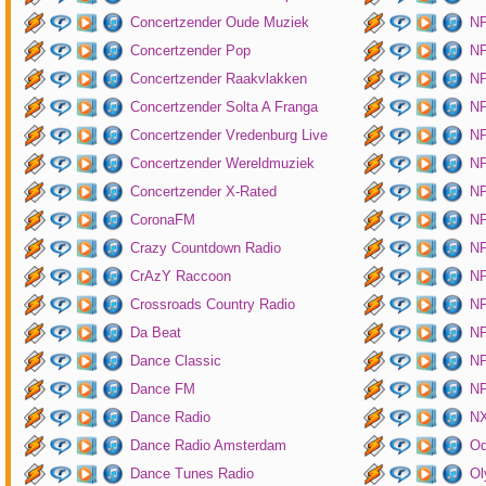
Concertzender Oude Muziek
N
Concertzender Pop
NP
Concertzender Raakvlakken
NP
Concertzender Solta A Franga
NP
Concertzender Vredenburg Live
N
Concertzender Wereldmuziek
N
Concertzender X-Rated
NP
CoronaFM
N
Crazy Countdown Radio
NP
CrAzY Raccoon
NP
Crossroads Country Radio
NP
Da Beat
NP
Dance Classic
NP
Dance FM
NP
Dance Radio
NX
Dance Radio Amsterdam
O
Dance Tunes Radio
Ol