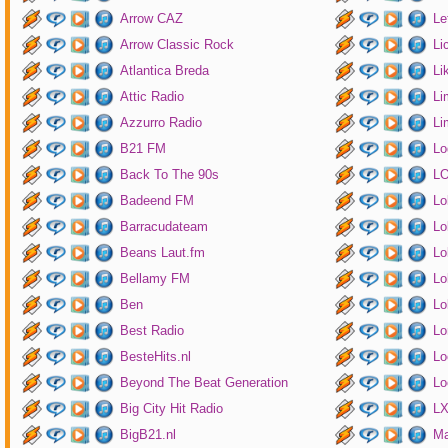
Arrow CAZ
Le
Arrow Classic Rock
Li
Atlantica Breda
Li
Attic Radio
Li
Azzurro Radio
Li
B21 FM
Lo
Back To The 90s
LO
Badeend FM
Lo
Barracudateam
Lo
Beans Laut.fm
Lo
Bellamy FM
Lo
Ben
Lo
Best Radio
Lo
BesteHits.nl
Lo
Beyond The Beat Generation
Lo
Big City Hit Radio
LX
BigB21.nl
Ma