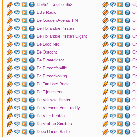
Db962 | Decibel 962
Ol
DBS Radio
Om
De Gouden Adelaar FM
Om
De Hollandse Piraten
Om
De Hollandse Piraten Gigant
Om
De Loco Mix
Om
De Optocht
Om
De Piraatgigant
Om
De Piratenfamilie
Om
De Piratenkoning
Om
De Tamboer Radio
Om
De Tijdbrekers
Om
De Veluwse Piraten
Om
De Vrienden Van Freddy
On
De Vrije Piraten
On
De Vrolijke Snuiters
On
Deep Dance Radio
On