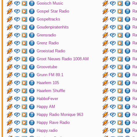
Gooisch Music
Ra
Gospel Star Radio
Ra
Gospeltracks
Ra
Goudenpiratenhits
Ra
Grensradio
Ra
Grenz Radio
Ra
Groeistad Radio
Ra
Groot Nieuws Radio 1008 AM
Ra
Groovetube
Ra
Grunn FM 89.1
Ra
Haarlem 105
Ra
Haarlem Shuffle
Ra
HabboFever
Ra
Happy AM
Ra
Happy Radio Monique 963
Ra
Happy Rave Radio
Ra
Happy.radio
Ra