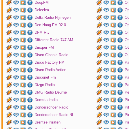
DeepFM
On
Delecica
Op
Delta Radio Nijmegen
Op
Den Haag FM 92.0
Op
DFM Rtv
Or
Different Radio 747 AM
O
Dinxper FM
OS
Disco Classic Radio
Ou
Disco Factory FM
Pa
Disco Radio Action
Pa
Disconet Fm
Pa
Dizgo Radio
Pa
DMG Radio Deurne
Pe
Domstadradio
Pi
Donderschoer Radio
Pi
Donderschoer Radio NL
Pi
Drentse Piraten
Pi