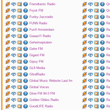
Friendtastic Radio
Qm
Frysk FM
Qm
Funky-Jazzradio
Ra
FUNN Radio
Ra
FunX Amsterdam
Ra
Gaaas!!! Radio
Ra
Geheimepiraten
Ra
Gelre FM
Ra
Gigant FM
Ra
Gipsy FM
Ra
GL8 Media
Ra
GlindRadio
Ra
Global Music Website Laut.fm
Ra
Global Voices
Ra
Glow FM 94.0 FM
Ra
Golden Oldies Radio
Ra
GoodLIFE Radio
Ra