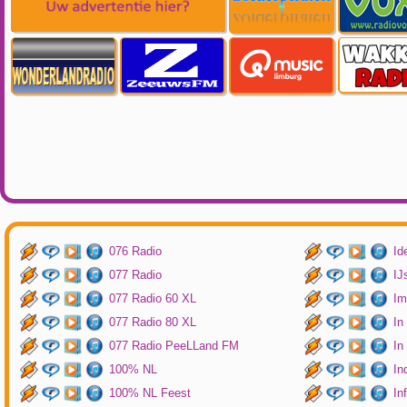
076 Radio
Id
077 Radio
IJ
077 Radio 60 XL
Im
077 Radio 80 XL
In
077 Radio PeeLLand FM
In
100% NL
In
100% NL Feest
In