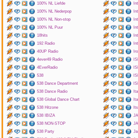
100% NL Liefde
In
100% NL Nederpop
In
100% NL Non-stop
In
100% NL Puur
In
18hits
In
192 Radio
In
40UP Radio
Ir
4ever49 Radio
IS
4EverRadio
IS
538
IS
538 Dance Department
IS
538 Dance Radio
It
538 Global Dance Chart
It
538 Hitzone
It
538 IBIZA
JA
538 NON-STOP
J
538 Party
Ja