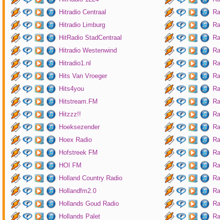
Hitradio Centraal
Ra
Hitradio Limburg
Ra
HitRadio StadCentraal
Ra
Hitradio Westenwind
Ra
Hitradio1.nl
Ra
Hits Van Vroeger
Ra
Hits4you
Ra
Hitstream.FM
Ra
Hitzzz!!
Ra
Hoeksezender
Ra
Hoex Radio
Ra
Hofstreek FM
Ra
HOI FM
Ra
Holland Country Radio
Ra
Hollandfm2.0
Ra
Hollands Goud Radio
Ra
Hollands Palet
Ra