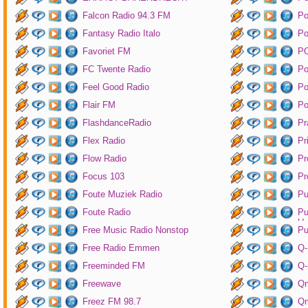
Falcon Radio 94.3 FM
Po
Fantasy Radio Italo
P
Favoriet FM
P
FC Twente Radio
Po
Feel Good Radio
Po
Flair FM
Po
FlashdanceRadio
Pr
Flex Radio
Pr
Flow Radio
Pr
Focus 103
Pr
Foute Muziek Radio
Pu
Foute Radio
Pu
Un
Free Music Radio Nonstop
Pu
Free Radio Emmen
Q-
Freeminded FM
Q-
Freewave
Q
Freez FM 98.7
Qm