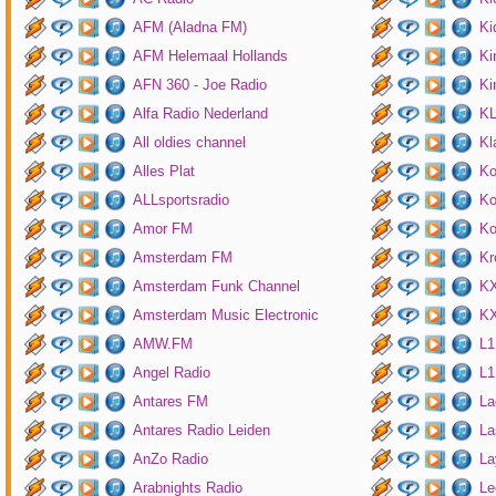
AFM (Aladna FM)
Ki
AFM Helemaal Hollands
Ki
AFN 360 - Joe Radio
Ki
Alfa Radio Nederland
K
All oldies channel
Kl
Alles Plat
Ko
ALLsportsradio
Ko
Amor FM
Ko
Amsterdam FM
Kr
Amsterdam Funk Channel
KX
Amsterdam Music Electronic
KX
AMW.FM
L1
Angel Radio
L1
Antares FM
La
Antares Radio Leiden
La
AnZo Radio
La
Arabnights Radio
Le