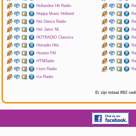
Hollandse Hit Radio
Ra
Hoppa Music Holland
Ra
Hot Dance Radio
Ra
Hot Jamz NL
Ra
HOTRADIO Classics
Ra
Hotradio Hits
Ra
Houten FM
Ra
HTNRadio
Ra
I-turn Radio
Ra
Ice Radio
Er zijn totaal 882 ra