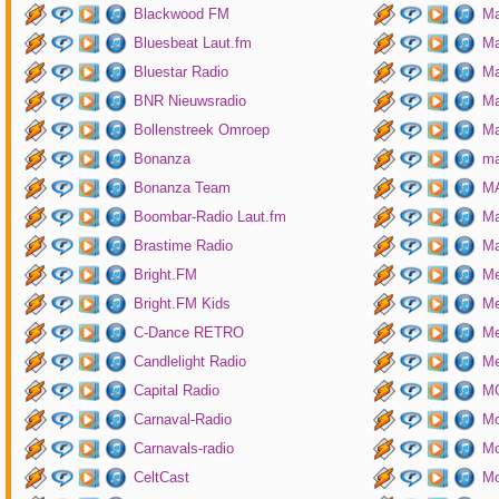
Blackwood FM
Ma
Bluesbeat Laut.fm
Ma
Bluestar Radio
M
BNR Nieuwsradio
Ma
Bollenstreek Omroep
Ma
Bonanza
ma
Bonanza Team
MA
Boombar-Radio Laut.fm
M
Brastime Radio
Ma
Bright.FM
Me
Bright.FM Kids
Me
C-Dance RETRO
Me
Candlelight Radio
Me
Capital Radio
M
Carnaval-Radio
Mo
Carnavals-radio
Mo
CeltCast
Mo