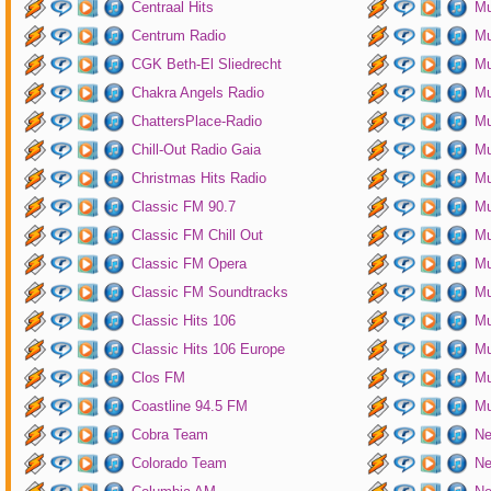
Centraal Hits
Mu
Centrum Radio
Mu
CGK Beth-El Sliedrecht
Mu
Chakra Angels Radio
Mu
ChattersPlace-Radio
Mu
Chill-Out Radio Gaia
Mu
Christmas Hits Radio
Mu
Classic FM 90.7
Mu
Classic FM Chill Out
Mu
Classic FM Opera
Mu
Classic FM Soundtracks
Mu
Classic Hits 106
Mu
Classic Hits 106 Europe
Mu
Clos FM
Mu
Coastline 94.5 FM
Mu
Cobra Team
Ne
Colorado Team
Ne