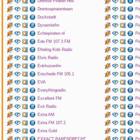
Drentse Piraten Hits
Pi
Drentsepiratenteam
Pi
Duckstadt
Pi
Dynamitefm
Pi
Echtepiraten.nl
Pi
Ede FM 107.3 FM
Pi
Efteling Kids Radio
Pi
Elvis Radio
Pi
Enkhuizenfm
Pi
Enschede FM 105.1
Pi
EVA
Pi
Everythingradio
Pi
Excellent FM
Pi
Exit Radio
Pi
Extra AM
Pi
Extra FM 107.2
Pl
Extra Gold
P
EXXACT BARENDRECHT
Po