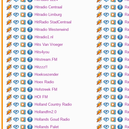
Hitradio Centraal
Ra
Hitradio Limburg
Ra
HitRadio StadCentraal
Ra
Hitradio Westenwind
Ra
Hitradio1.nl
Ra
Hits Van Vroeger
Ra
Hits4you
Ra
Hitstream.FM
Ra
Hitzzz!!
Ra
Hoeksezender
Ra
Hoex Radio
Ra
Hofstreek FM
Ra
HOI FM
Ra
Holland Country Radio
Ra
Hollandfm2.0
Ra
Hollands Goud Radio
Ra
Hollands Palet
Ra