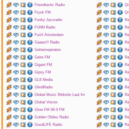
Friendtastic Radio
Qm
Frysk FM
Qm
Funky-Jazzradio
Ra
FUNN Radio
Ra
FunX Amsterdam
Ra
Gaaas!!! Radio
Ra
Geheimepiraten
Ra
Gelre FM
Ra
Gigant FM
Ra
Gipsy FM
Ra
GL8 Media
Ra
GlindRadio
Ra
Global Music Website Laut.fm
Ra
Global Voices
Ra
Glow FM 94.0 FM
Ra
Golden Oldies Radio
Ra
GoodLIFE Radio
Ra