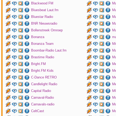
Blackwood FM
Ma
Bluesbeat Laut.fm
Ma
Bluestar Radio
M
BNR Nieuwsradio
Ma
Bollenstreek Omroep
Ma
Bonanza
ma
Bonanza Team
MA
Boombar-Radio Laut.fm
M
Brastime Radio
Ma
Bright.FM
Me
Bright.FM Kids
Me
C-Dance RETRO
Me
Candlelight Radio
Me
Capital Radio
M
Carnaval-Radio
Mo
Carnavals-radio
Mo
CeltCast
Mo