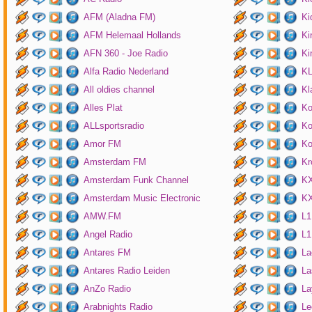
AFM (Aladna FM)
Ki
AFM Helemaal Hollands
Ki
AFN 360 - Joe Radio
Ki
Alfa Radio Nederland
K
All oldies channel
Kl
Alles Plat
Ko
ALLsportsradio
Ko
Amor FM
Ko
Amsterdam FM
Kr
Amsterdam Funk Channel
KX
Amsterdam Music Electronic
KX
AMW.FM
L1
Angel Radio
L1
Antares FM
La
Antares Radio Leiden
La
AnZo Radio
La
Arabnights Radio
Le