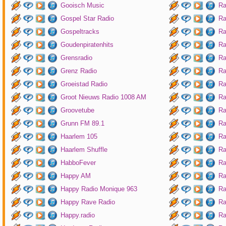
Gooisch Music
Ra
Gospel Star Radio
Ra
Gospeltracks
Ra
Goudenpiratenhits
Ra
Grensradio
Ra
Grenz Radio
Ra
Groeistad Radio
Ra
Groot Nieuws Radio 1008 AM
Ra
Groovetube
Ra
Grunn FM 89.1
Ra
Haarlem 105
Ra
Haarlem Shuffle
Ra
HabboFever
Ra
Happy AM
Ra
Happy Radio Monique 963
Ra
Happy Rave Radio
Ra
Happy.radio
Ra