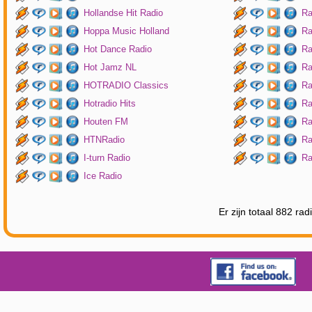
Hollandse Hit Radio
Ra
Hoppa Music Holland
Ra
Hot Dance Radio
Ra
Hot Jamz NL
Ra
HOTRADIO Classics
Ra
Hotradio Hits
Ra
Houten FM
Ra
HTNRadio
Ra
I-turn Radio
Ra
Ice Radio
Er zijn totaal 882 ra