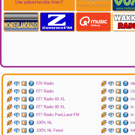
076 Radio
Id
077 Radio
IJ
077 Radio 60 XL
Im
077 Radio 80 XL
In
077 Radio PeeLLand FM
In
100% NL
In
100% NL Feest
In