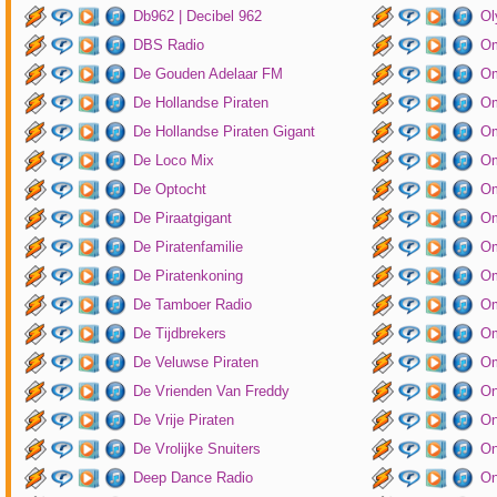
Db962 | Decibel 962
Ol
DBS Radio
Om
De Gouden Adelaar FM
Om
De Hollandse Piraten
Om
De Hollandse Piraten Gigant
Om
De Loco Mix
Om
De Optocht
Om
De Piraatgigant
Om
De Piratenfamilie
Om
De Piratenkoning
Om
De Tamboer Radio
Om
De Tijdbrekers
Om
De Veluwse Piraten
Om
De Vrienden Van Freddy
On
De Vrije Piraten
On
De Vrolijke Snuiters
On
Deep Dance Radio
On