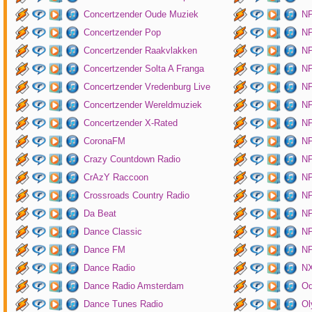
Concertzender Oude Muziek
N
Concertzender Pop
NP
Concertzender Raakvlakken
NP
Concertzender Solta A Franga
NP
Concertzender Vredenburg Live
N
Concertzender Wereldmuziek
N
Concertzender X-Rated
NP
CoronaFM
N
Crazy Countdown Radio
NP
CrAzY Raccoon
NP
Crossroads Country Radio
NP
Da Beat
NP
Dance Classic
NP
Dance FM
NP
Dance Radio
NX
Dance Radio Amsterdam
O
Dance Tunes Radio
Ol