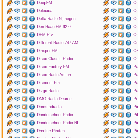
DeepFM
On
Delecica
Op
Delta Radio Nijmegen
Op
Den Haag FM 92.0
Op
DFM Rtv
Or
Different Radio 747 AM
O
Dinxper FM
OS
Disco Classic Radio
Ou
Disco Factory FM
Pa
Disco Radio Action
Pa
Disconet Fm
Pa
Dizgo Radio
Pa
DMG Radio Deurne
Pe
Domstadradio
Pi
Donderschoer Radio
Pi
Donderschoer Radio NL
Pi
Drentse Piraten
Pi