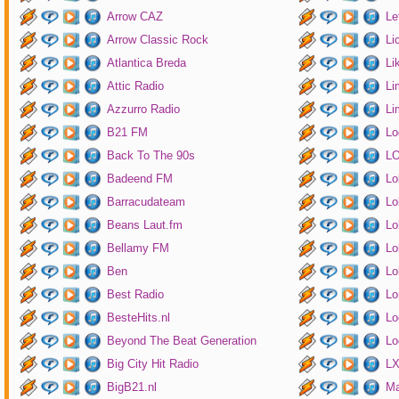
Arrow CAZ
Le
Arrow Classic Rock
Li
Atlantica Breda
Li
Attic Radio
Li
Azzurro Radio
Li
B21 FM
Lo
Back To The 90s
LO
Badeend FM
Lo
Barracudateam
Lo
Beans Laut.fm
Lo
Bellamy FM
Lo
Ben
Lo
Best Radio
Lo
BesteHits.nl
Lo
Beyond The Beat Generation
Lo
Big City Hit Radio
LX
BigB21.nl
Ma