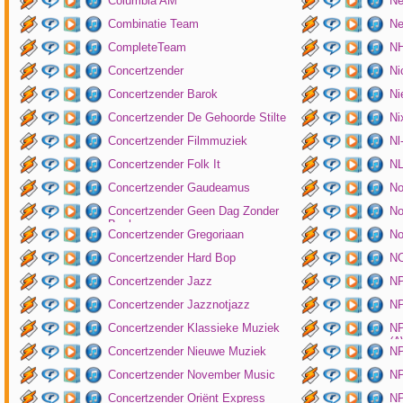
Columbia AM
Ne
Combinatie Team
Ne
CompleteTeam
NH
Concertzender
Ni
Concertzender Barok
Ni
Concertzender De Gehoorde Stilte
N
Concertzender Filmmuziek
Nl
Concertzender Folk It
N
Concertzender Gaudeamus
No
Concertzender Geen Dag Zonder
No
Bach
Concertzender Gregoriaan
No
Concertzender Hard Bop
N
Concertzender Jazz
N
Concertzender Jazznotjazz
NP
Concertzender Klassieke Muziek
NP
(
Concertzender Nieuwe Muziek
N
Concertzender November Music
NP
Concertzender Oriënt Express
NP