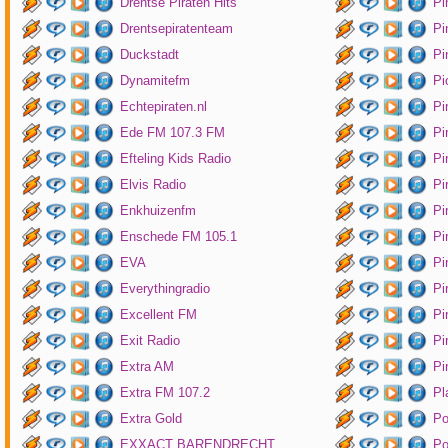
Drentse Piraten Hits
Pi
Drentsepiratenteam
Pi
Duckstadt
Pi
Dynamitefm
Pi
Echtepiraten.nl
Pi
Ede FM 107.3 FM
Pi
Efteling Kids Radio
Pi
Elvis Radio
Pi
Enkhuizenfm
Pi
Enschede FM 105.1
Pi
EVA
Pi
Everythingradio
Pi
Excellent FM
Pi
Exit Radio
Pi
Extra AM
Pi
Extra FM 107.2
Pl
Extra Gold
P
EXXACT BARENDRECHT
Po