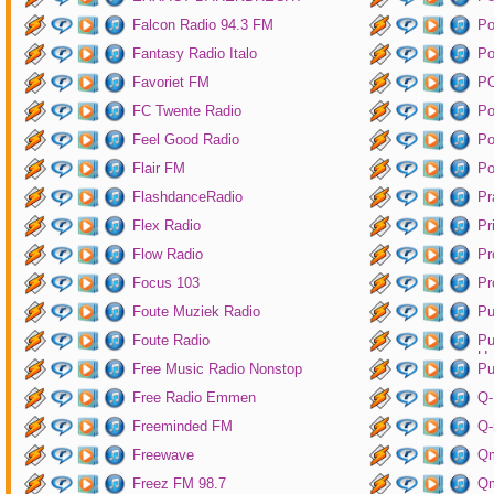
Falcon Radio 94.3 FM
Po
Fantasy Radio Italo
P
Favoriet FM
P
FC Twente Radio
Po
Feel Good Radio
Po
Flair FM
Po
FlashdanceRadio
Pr
Flex Radio
Pr
Flow Radio
Pr
Focus 103
Pr
Foute Muziek Radio
Pu
Foute Radio
Pu
Un
Free Music Radio Nonstop
Pu
Free Radio Emmen
Q-
Freeminded FM
Q-
Freewave
Q
Freez FM 98.7
Qm