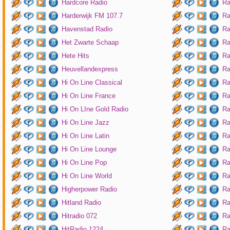
Hardcore Radio
Ra
Harderwijk FM 107.7
Ra
Havenstad Radio
Ra
Het Zwarte Schaap
Ra
Hete Hits
Ra
Heuvellandexpress
Ra
Hi On Line Classical
Ra
Hi On Line France
Ra
Hi On LIne Gold Radio
Ra
Hi On Line Jazz
Ra
Hi On Line Latin
Ra
Hi On Line Lounge
Ra
Hi On Line Pop
Ra
Hi On Line World
Ra
Higherpower Radio
Ra
Hitland Radio
Ra
Hitradio 072
Ra
HitRadio 1224
Ra