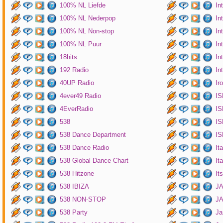
100% NL Liefde
In
100% NL Nederpop
In
100% NL Non-stop
In
100% NL Puur
In
18hits
In
192 Radio
In
40UP Radio
Ir
4ever49 Radio
IS
4EverRadio
IS
538
IS
538 Dance Department
IS
538 Dance Radio
It
538 Global Dance Chart
It
538 Hitzone
It
538 IBIZA
JA
538 NON-STOP
J
538 Party
Ja