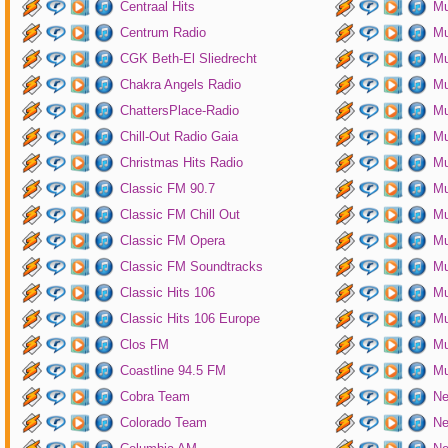
Centraal Hits
Mu
Centrum Radio
Mu
CGK Beth-El Sliedrecht
Mu
Chakra Angels Radio
Mu
ChattersPlace-Radio
Mu
Chill-Out Radio Gaia
Mu
Christmas Hits Radio
Mu
Classic FM 90.7
Mu
Classic FM Chill Out
Mu
Classic FM Opera
Mu
Classic FM Soundtracks
Mu
Classic Hits 106
Mu
Classic Hits 106 Europe
Mu
Clos FM
Mu
Coastline 94.5 FM
Mu
Cobra Team
Ne
Colorado Team
Ne