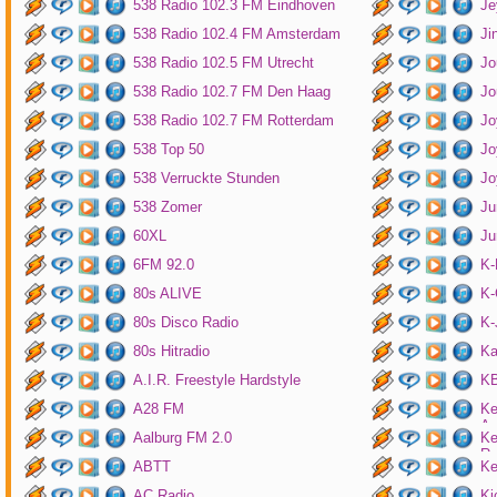
538 Radio 102.3 FM Eindhoven
Je
538 Radio 102.4 FM Amsterdam
Ji
538 Radio 102.5 FM Utrecht
Jo
538 Radio 102.7 FM Den Haag
Jo
538 Radio 102.7 FM Rotterdam
Jo
538 Top 50
Jo
538 Verruckte Stunden
Jo
538 Zomer
Ju
60XL
Ju
6FM 92.0
K
80s ALIVE
K-
80s Disco Radio
K
80s Hitradio
Ka
A.I.R. Freestyle Hardstyle
KB
A28 FM
Ke
Am
Aalburg FM 2.0
Ke
Ro
ABTT
Ke
AC Radio
Ki