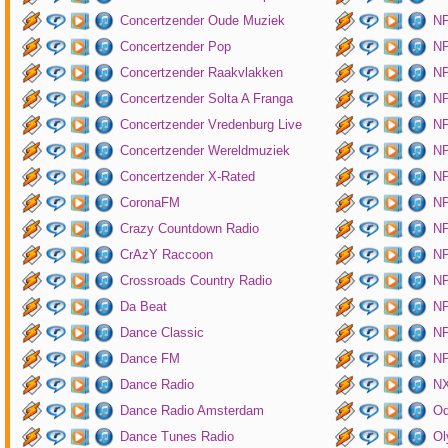
Concertzender Oude Muziek
N
Concertzender Pop
NP
Concertzender Raakvlakken
NP
Concertzender Solta A Franga
NP
Concertzender Vredenburg Live
N
Concertzender Wereldmuziek
N
Concertzender X-Rated
NP
CoronaFM
N
Crazy Countdown Radio
NP
CrAzY Raccoon
NP
Crossroads Country Radio
NP
Da Beat
NP
Dance Classic
NP
Dance FM
NP
Dance Radio
NX
Dance Radio Amsterdam
O
Dance Tunes Radio
Ol