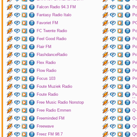
Falcon Radio 94.3 FM
Po
Fantasy Radio Italo
P
Favoriet FM
P
FC Twente Radio
Po
Feel Good Radio
Po
Flair FM
Po
FlashdanceRadio
Pr
Flex Radio
Pr
Flow Radio
Pr
Focus 103
Pr
Foute Muziek Radio
Pu
Foute Radio
Pu
Un
Free Music Radio Nonstop
Pu
Free Radio Emmen
Q-
Freeminded FM
Q-
Freewave
Q
Freez FM 98.7
Qm