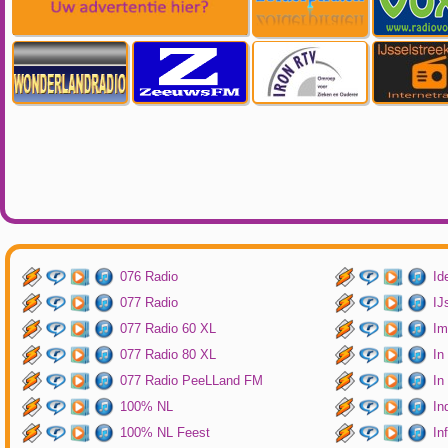
076 Radio
Id
077 Radio
IJ
077 Radio 60 XL
Im
077 Radio 80 XL
In
077 Radio PeeLLand FM
In
100% NL
In
100% NL Feest
In