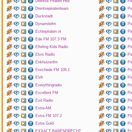
Drentse Piraten Hits
Pi
Drentsepiratenteam
Pi
Duckstadt
Pi
Dynamitefm
Pi
Echtepiraten.nl
Pi
Ede FM 107.3 FM
Pi
Efteling Kids Radio
Pi
Elvis Radio
Pi
Enkhuizenfm
Pi
Enschede FM 105.1
Pi
EVA
Pi
Everythingradio
Pi
Excellent FM
Pi
Exit Radio
Pi
Extra AM
Pi
Extra FM 107.2
Pl
Extra Gold
P
EXXACT BARENDRECHT
Po