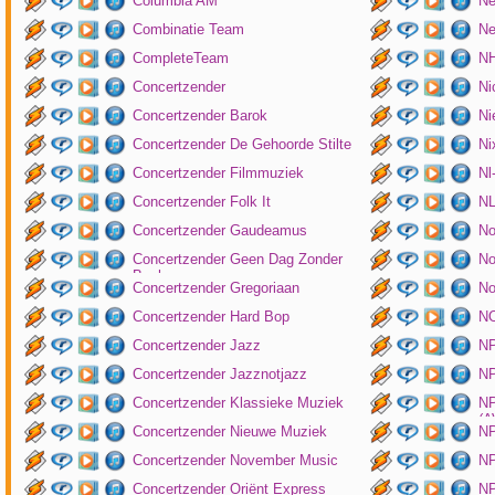
Columbia AM
Ne
Combinatie Team
Ne
CompleteTeam
NH
Concertzender
Ni
Concertzender Barok
Ni
Concertzender De Gehoorde Stilte
N
Concertzender Filmmuziek
Nl
Concertzender Folk It
N
Concertzender Gaudeamus
No
Concertzender Geen Dag Zonder
No
Bach
Concertzender Gregoriaan
No
Concertzender Hard Bop
N
Concertzender Jazz
N
Concertzender Jazznotjazz
NP
Concertzender Klassieke Muziek
NP
(
Concertzender Nieuwe Muziek
N
Concertzender November Music
NP
Concertzender Oriënt Express
NP