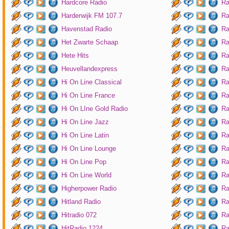
Hardcore Radio
Ra
Harderwijk FM 107.7
Ra
Havenstad Radio
Ra
Het Zwarte Schaap
Ra
Hete Hits
Ra
Heuvellandexpress
Ra
Hi On Line Classical
Ra
Hi On Line France
Ra
Hi On LIne Gold Radio
Ra
Hi On Line Jazz
Ra
Hi On Line Latin
Ra
Hi On Line Lounge
Ra
Hi On Line Pop
Ra
Hi On Line World
Ra
Higherpower Radio
Ra
Hitland Radio
Ra
Hitradio 072
Ra
HitRadio 1224
Ra