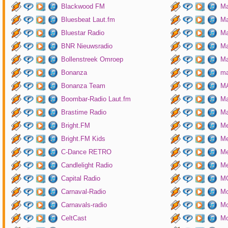
Blackwood FM
Ma
Bluesbeat Laut.fm
Ma
Bluestar Radio
M
BNR Nieuwsradio
Ma
Bollenstreek Omroep
Ma
Bonanza
ma
Bonanza Team
MA
Boombar-Radio Laut.fm
M
Brastime Radio
Ma
Bright.FM
Me
Bright.FM Kids
Me
C-Dance RETRO
Me
Candlelight Radio
Me
Capital Radio
M
Carnaval-Radio
Mo
Carnavals-radio
Mo
CeltCast
Mo