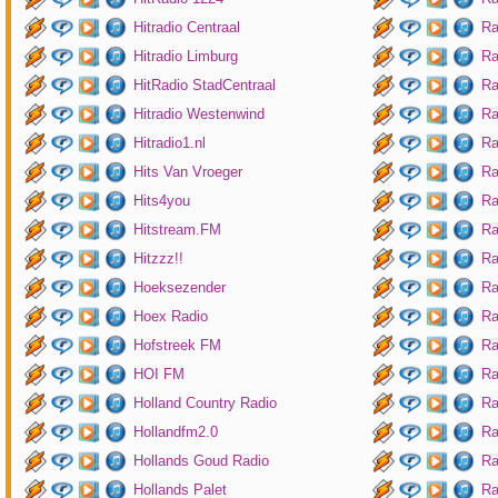
Hitradio Centraal
Ra
Hitradio Limburg
Ra
HitRadio StadCentraal
Ra
Hitradio Westenwind
Ra
Hitradio1.nl
Ra
Hits Van Vroeger
Ra
Hits4you
Ra
Hitstream.FM
Ra
Hitzzz!!
Ra
Hoeksezender
Ra
Hoex Radio
Ra
Hofstreek FM
Ra
HOI FM
Ra
Holland Country Radio
Ra
Hollandfm2.0
Ra
Hollands Goud Radio
Ra
Hollands Palet
Ra