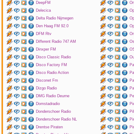
DeepFM
On
Delecica
Op
Delta Radio Nijmegen
Op
Den Haag FM 92.0
Op
DFM Rtv
Or
Different Radio 747 AM
O
Dinxper FM
OS
Disco Classic Radio
Ou
Disco Factory FM
Pa
Disco Radio Action
Pa
Disconet Fm
Pa
Dizgo Radio
Pa
DMG Radio Deurne
Pe
Domstadradio
Pi
Donderschoer Radio
Pi
Donderschoer Radio NL
Pi
Drentse Piraten
Pi