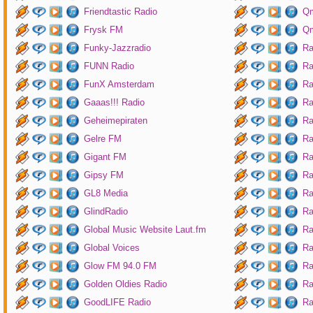
Friendtastic Radio
Qm
Frysk FM
Qm
Funky-Jazzradio
Ra
FUNN Radio
Ra
FunX Amsterdam
Ra
Gaaas!!! Radio
Ra
Geheimepiraten
Ra
Gelre FM
Ra
Gigant FM
Ra
Gipsy FM
Ra
GL8 Media
Ra
GlindRadio
Ra
Global Music Website Laut.fm
Ra
Global Voices
Ra
Glow FM 94.0 FM
Ra
Golden Oldies Radio
Ra
GoodLIFE Radio
Ra