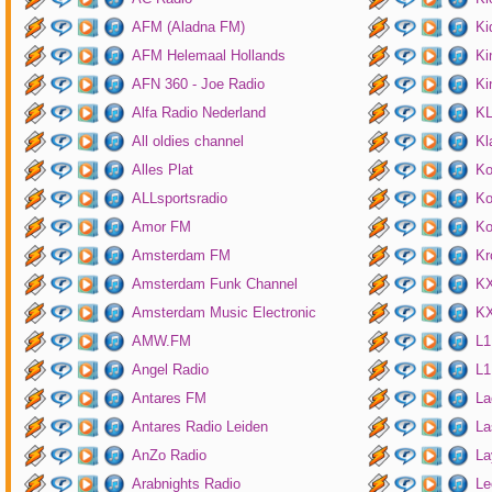
AFM (Aladna FM)
Ki
AFM Helemaal Hollands
Ki
AFN 360 - Joe Radio
Ki
Alfa Radio Nederland
K
All oldies channel
Kl
Alles Plat
Ko
ALLsportsradio
Ko
Amor FM
Ko
Amsterdam FM
Kr
Amsterdam Funk Channel
KX
Amsterdam Music Electronic
KX
AMW.FM
L1
Angel Radio
L1
Antares FM
La
Antares Radio Leiden
La
AnZo Radio
La
Arabnights Radio
Le