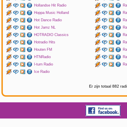
Hollandse Hit Radio
Ra
Hoppa Music Holland
Ra
Hot Dance Radio
Ra
Hot Jamz NL
Ra
HOTRADIO Classics
Ra
Hotradio Hits
Ra
Houten FM
Ra
HTNRadio
Ra
I-turn Radio
Ra
Ice Radio
Er zijn totaal 882 ra