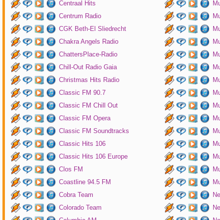
Centraal Hits
Mu
Centrum Radio
Mu
CGK Beth-El Sliedrecht
Mu
Chakra Angels Radio
Mu
ChattersPlace-Radio
Mu
Chill-Out Radio Gaia
Mu
Christmas Hits Radio
Mu
Classic FM 90.7
Mu
Classic FM Chill Out
Mu
Classic FM Opera
Mu
Classic FM Soundtracks
Mu
Classic Hits 106
Mu
Classic Hits 106 Europe
Mu
Clos FM
Mu
Coastline 94.5 FM
Mu
Cobra Team
Ne
Colorado Team
Ne