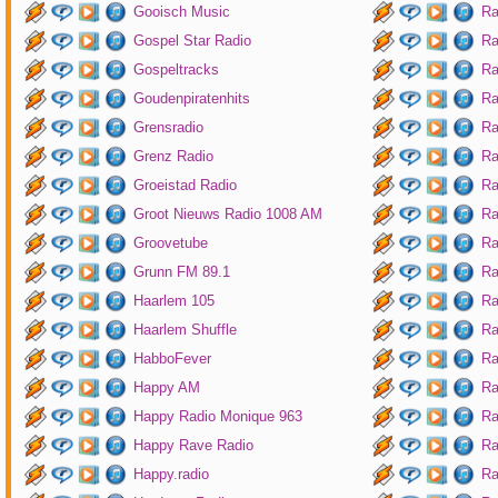
Gooisch Music
Ra
Gospel Star Radio
Ra
Gospeltracks
Ra
Goudenpiratenhits
Ra
Grensradio
Ra
Grenz Radio
Ra
Groeistad Radio
Ra
Groot Nieuws Radio 1008 AM
Ra
Groovetube
Ra
Grunn FM 89.1
Ra
Haarlem 105
Ra
Haarlem Shuffle
Ra
HabboFever
Ra
Happy AM
Ra
Happy Radio Monique 963
Ra
Happy Rave Radio
Ra
Happy.radio
Ra