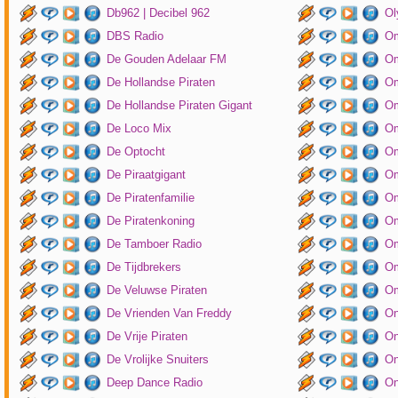
Db962 | Decibel 962
Ol
DBS Radio
Om
De Gouden Adelaar FM
Om
De Hollandse Piraten
Om
De Hollandse Piraten Gigant
Om
De Loco Mix
Om
De Optocht
Om
De Piraatgigant
Om
De Piratenfamilie
Om
De Piratenkoning
Om
De Tamboer Radio
Om
De Tijdbrekers
Om
De Veluwse Piraten
Om
De Vrienden Van Freddy
On
De Vrije Piraten
On
De Vrolijke Snuiters
On
Deep Dance Radio
On