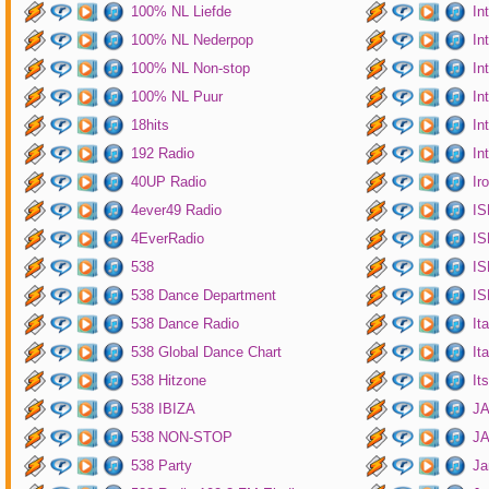
100% NL Liefde
In
100% NL Nederpop
In
100% NL Non-stop
In
100% NL Puur
In
18hits
In
192 Radio
In
40UP Radio
Ir
4ever49 Radio
IS
4EverRadio
IS
538
IS
538 Dance Department
IS
538 Dance Radio
It
538 Global Dance Chart
It
538 Hitzone
It
538 IBIZA
JA
538 NON-STOP
J
538 Party
Ja