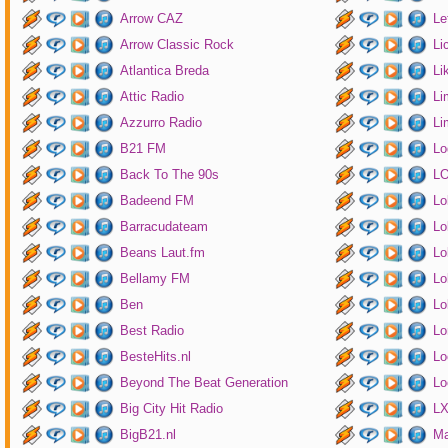
Arrow CAZ
Le
Arrow Classic Rock
Li
Atlantica Breda
Li
Attic Radio
Li
Azzurro Radio
Li
B21 FM
Lo
Back To The 90s
LO
Badeend FM
Lo
Barracudateam
Lo
Beans Laut.fm
Lo
Bellamy FM
Lo
Ben
Lo
Best Radio
Lo
BesteHits.nl
Lo
Beyond The Beat Generation
Lo
Big City Hit Radio
LX
BigB21.nl
Ma