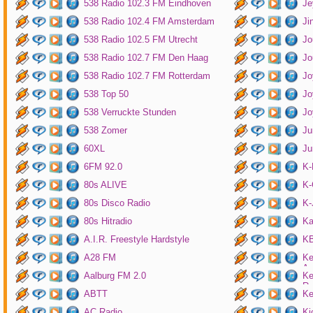
538 Radio 102.3 FM Eindhoven
Je
538 Radio 102.4 FM Amsterdam
Ji
538 Radio 102.5 FM Utrecht
Jo
538 Radio 102.7 FM Den Haag
Jo
538 Radio 102.7 FM Rotterdam
Jo
538 Top 50
Jo
538 Verruckte Stunden
Jo
538 Zomer
Ju
60XL
Ju
6FM 92.0
K
80s ALIVE
K-
80s Disco Radio
K
80s Hitradio
Ka
A.I.R. Freestyle Hardstyle
KB
A28 FM
Ke
Am
Aalburg FM 2.0
Ke
Ro
ABTT
Ke
AC Radio
Ki