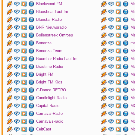
Blackwood FM
Ma
Bluesbeat Laut.fm
Ma
Bluestar Radio
M
BNR Nieuwsradio
Ma
Bollenstreek Omroep
Ma
Bonanza
ma
Bonanza Team
MA
Boombar-Radio Laut.fm
M
Brastime Radio
Ma
Bright.FM
Me
Bright.FM Kids
Me
C-Dance RETRO
Me
Candlelight Radio
Me
Capital Radio
M
Carnaval-Radio
Mo
Carnavals-radio
Mo
CeltCast
Mo