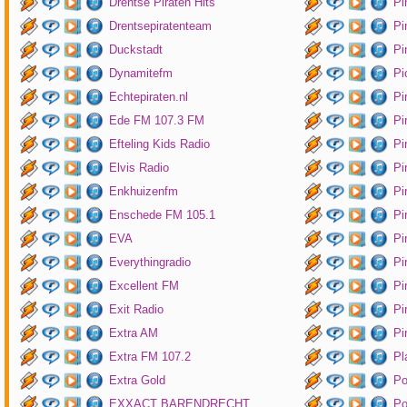
Drentse Piraten Hits
Pi
Drentsepiratenteam
Pi
Duckstadt
Pi
Dynamitefm
Pi
Echtepiraten.nl
Pi
Ede FM 107.3 FM
Pi
Efteling Kids Radio
Pi
Elvis Radio
Pi
Enkhuizenfm
Pi
Enschede FM 105.1
Pi
EVA
Pi
Everythingradio
Pi
Excellent FM
Pi
Exit Radio
Pi
Extra AM
Pi
Extra FM 107.2
Pl
Extra Gold
P
EXXACT BARENDRECHT
Po