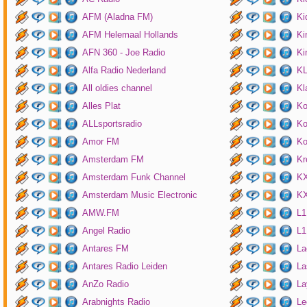
AFM (Aladna FM)
Ki
AFM Helemaal Hollands
Ki
AFN 360 - Joe Radio
Ki
Alfa Radio Nederland
K
All oldies channel
Kl
Alles Plat
Ko
ALLsportsradio
Ko
Amor FM
Ko
Amsterdam FM
Kr
Amsterdam Funk Channel
KX
Amsterdam Music Electronic
KX
AMW.FM
L1
Angel Radio
L1
Antares FM
La
Antares Radio Leiden
La
AnZo Radio
La
Arabnights Radio
Le