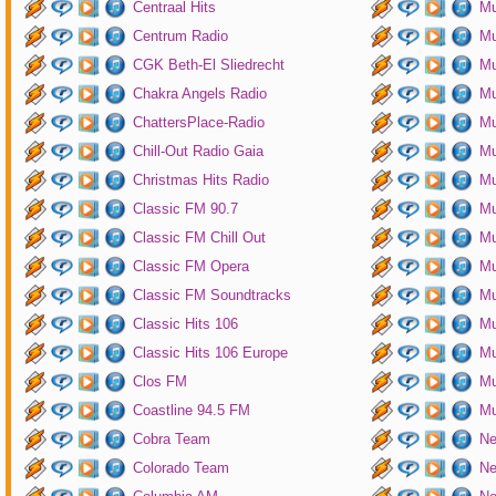
Centraal Hits
Mu
Centrum Radio
Mu
CGK Beth-El Sliedrecht
Mu
Chakra Angels Radio
Mu
ChattersPlace-Radio
Mu
Chill-Out Radio Gaia
Mu
Christmas Hits Radio
Mu
Classic FM 90.7
Mu
Classic FM Chill Out
Mu
Classic FM Opera
Mu
Classic FM Soundtracks
Mu
Classic Hits 106
Mu
Classic Hits 106 Europe
Mu
Clos FM
Mu
Coastline 94.5 FM
Mu
Cobra Team
Ne
Colorado Team
Ne