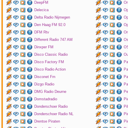
DeepFM
On
Delecica
Op
Delta Radio Nijmegen
Op
Den Haag FM 92.0
Op
DFM Rtv
Or
Different Radio 747 AM
O
Dinxper FM
OS
Disco Classic Radio
Ou
Disco Factory FM
Pa
Disco Radio Action
Pa
Disconet Fm
Pa
Dizgo Radio
Pa
DMG Radio Deurne
Pe
Domstadradio
Pi
Donderschoer Radio
Pi
Donderschoer Radio NL
Pi
Drentse Piraten
Pi