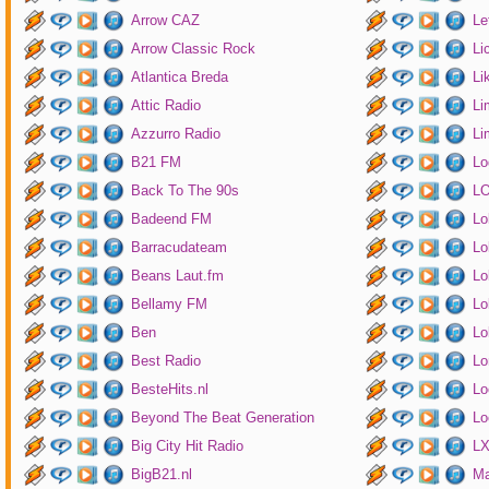
Arrow CAZ
Le
Arrow Classic Rock
Li
Atlantica Breda
Li
Attic Radio
Li
Azzurro Radio
Li
B21 FM
Lo
Back To The 90s
LO
Badeend FM
Lo
Barracudateam
Lo
Beans Laut.fm
Lo
Bellamy FM
Lo
Ben
Lo
Best Radio
Lo
BesteHits.nl
Lo
Beyond The Beat Generation
Lo
Big City Hit Radio
LX
BigB21.nl
Ma