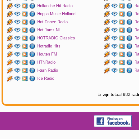
Hollandse Hit Radio
Ra
Hoppa Music Holland
Ra
Hot Dance Radio
Ra
Hot Jamz NL
Ra
HOTRADIO Classics
Ra
Hotradio Hits
Ra
Houten FM
Ra
HTNRadio
Ra
I-turn Radio
Ra
Ice Radio
Er zijn totaal 882 ra