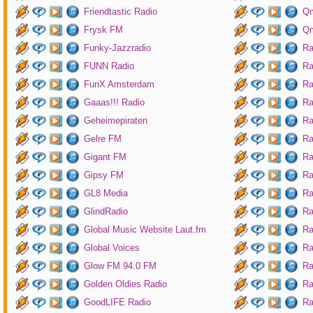
Friendtastic Radio
Qm
Frysk FM
Qm
Funky-Jazzradio
Ra
FUNN Radio
Ra
FunX Amsterdam
Ra
Gaaas!!! Radio
Ra
Geheimepiraten
Ra
Gelre FM
Ra
Gigant FM
Ra
Gipsy FM
Ra
GL8 Media
Ra
GlindRadio
Ra
Global Music Website Laut.fm
Ra
Global Voices
Ra
Glow FM 94.0 FM
Ra
Golden Oldies Radio
Ra
GoodLIFE Radio
Ra