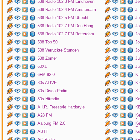
538 Radio 102.3 FM Eindhoven
Je
538 Radio 102.4 FM Amsterdam
Ji
538 Radio 102.5 FM Utrecht
Jo
538 Radio 102.7 FM Den Haag
Jo
538 Radio 102.7 FM Rotterdam
Jo
538 Top 50
Jo
538 Verruckte Stunden
Jo
538 Zomer
Ju
60XL
Ju
6FM 92.0
K
80s ALIVE
K-
80s Disco Radio
K
80s Hitradio
Ka
A.I.R. Freestyle Hardstyle
KB
A28 FM
Ke
Am
Aalburg FM 2.0
Ke
Ro
ABTT
Ke
AC Radio
Ki