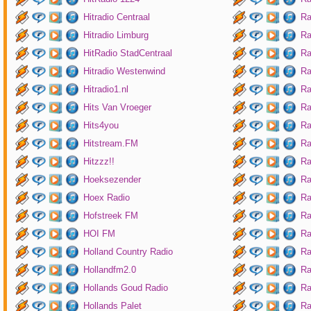
Hitradio Centraal
Ra
Hitradio Limburg
Ra
HitRadio StadCentraal
Ra
Hitradio Westenwind
Ra
Hitradio1.nl
Ra
Hits Van Vroeger
Ra
Hits4you
Ra
Hitstream.FM
Ra
Hitzzz!!
Ra
Hoeksezender
Ra
Hoex Radio
Ra
Hofstreek FM
Ra
HOI FM
Ra
Holland Country Radio
Ra
Hollandfm2.0
Ra
Hollands Goud Radio
Ra
Hollands Palet
Ra