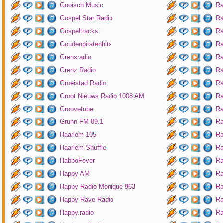
Gooisch Music
Ra
Gospel Star Radio
Ra
Gospeltracks
Ra
Goudenpiratenhits
Ra
Grensradio
Ra
Grenz Radio
Ra
Groeistad Radio
Ra
Groot Nieuws Radio 1008 AM
Ra
Groovetube
Ra
Grunn FM 89.1
Ra
Haarlem 105
Ra
Haarlem Shuffle
Ra
HabboFever
Ra
Happy AM
Ra
Happy Radio Monique 963
Ra
Happy Rave Radio
Ra
Happy.radio
Ra