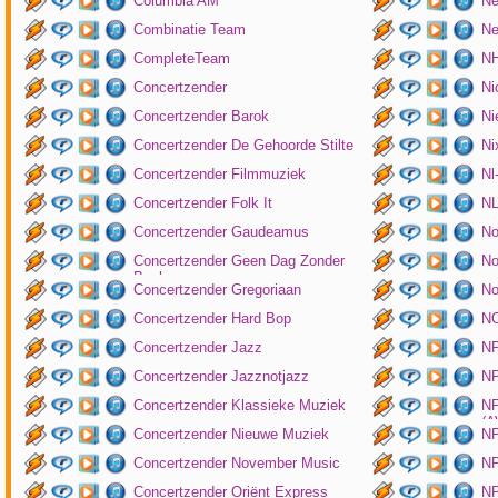
Columbia AM
Ne
Combinatie Team
Ne
CompleteTeam
NH
Concertzender
Ni
Concertzender Barok
Ni
Concertzender De Gehoorde Stilte
N
Concertzender Filmmuziek
Nl
Concertzender Folk It
N
Concertzender Gaudeamus
No
Concertzender Geen Dag Zonder
No
Bach
Concertzender Gregoriaan
No
Concertzender Hard Bop
N
Concertzender Jazz
N
Concertzender Jazznotjazz
NP
Concertzender Klassieke Muziek
NP
(
Concertzender Nieuwe Muziek
N
Concertzender November Music
NP
Concertzender Oriënt Express
NP