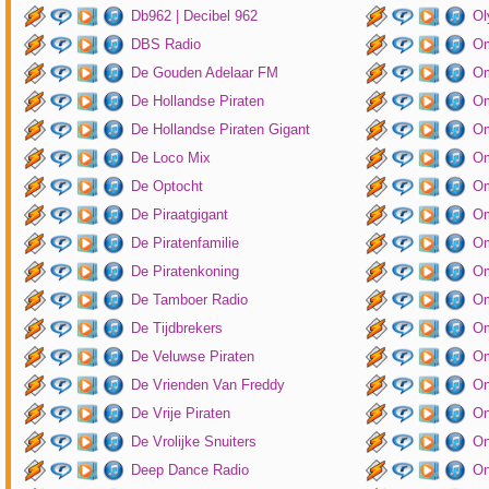
Db962 | Decibel 962
Ol
DBS Radio
Om
De Gouden Adelaar FM
Om
De Hollandse Piraten
Om
De Hollandse Piraten Gigant
Om
De Loco Mix
Om
De Optocht
Om
De Piraatgigant
Om
De Piratenfamilie
Om
De Piratenkoning
Om
De Tamboer Radio
Om
De Tijdbrekers
Om
De Veluwse Piraten
Om
De Vrienden Van Freddy
On
De Vrije Piraten
On
De Vrolijke Snuiters
On
Deep Dance Radio
On