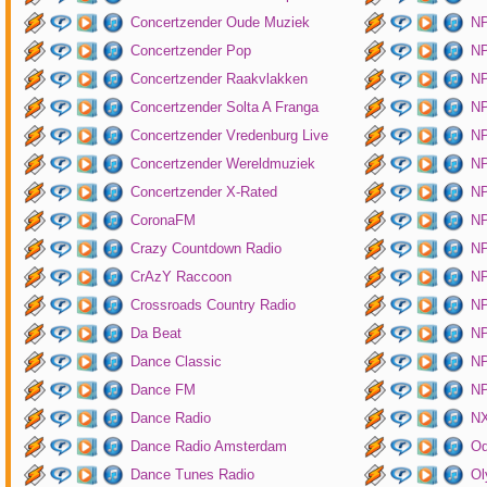
Concertzender Oude Muziek
N
Concertzender Pop
NP
Concertzender Raakvlakken
NP
Concertzender Solta A Franga
NP
Concertzender Vredenburg Live
N
Concertzender Wereldmuziek
N
Concertzender X-Rated
NP
CoronaFM
N
Crazy Countdown Radio
NP
CrAzY Raccoon
NP
Crossroads Country Radio
NP
Da Beat
NP
Dance Classic
NP
Dance FM
NP
Dance Radio
NX
Dance Radio Amsterdam
O
Dance Tunes Radio
Ol