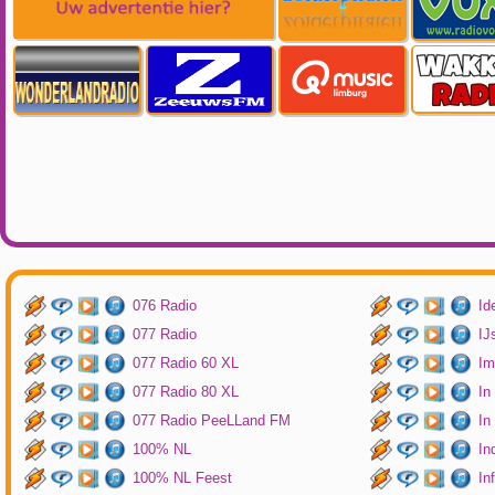
076 Radio
Id
077 Radio
IJ
077 Radio 60 XL
Im
077 Radio 80 XL
In
077 Radio PeeLLand FM
In
100% NL
In
100% NL Feest
In