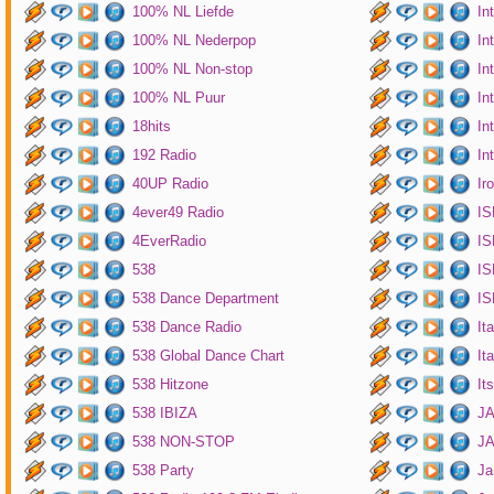
100% NL Liefde
In
100% NL Nederpop
In
100% NL Non-stop
In
100% NL Puur
In
18hits
In
192 Radio
In
40UP Radio
Ir
4ever49 Radio
IS
4EverRadio
IS
538
IS
538 Dance Department
IS
538 Dance Radio
It
538 Global Dance Chart
It
538 Hitzone
It
538 IBIZA
JA
538 NON-STOP
J
538 Party
Ja