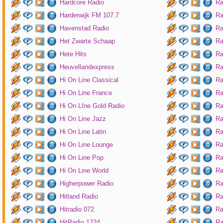
Hardcore Radio
Ra
Harderwijk FM 107.7
Ra
Havenstad Radio
Ra
Het Zwarte Schaap
Ra
Hete Hits
Ra
Heuvellandexpress
Ra
Hi On Line Classical
Ra
Hi On Line France
Ra
Hi On LIne Gold Radio
Ra
Hi On Line Jazz
Ra
Hi On Line Latin
Ra
Hi On Line Lounge
Ra
Hi On Line Pop
Ra
Hi On Line World
Ra
Higherpower Radio
Ra
Hitland Radio
Ra
Hitradio 072
Ra
HitRadio 1224
Ra