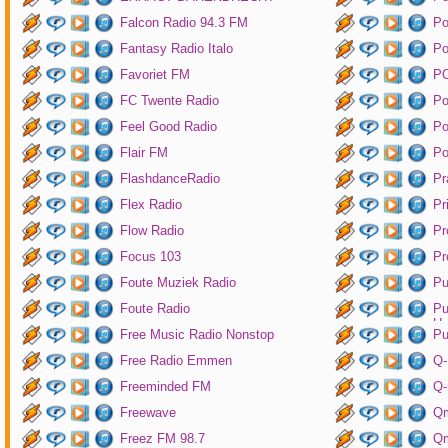
Falcon Radio 94.3 FM
Po
Fantasy Radio Italo
P
Favoriet FM
P
FC Twente Radio
Po
Feel Good Radio
Po
Flair FM
Po
FlashdanceRadio
Pr
Flex Radio
Pr
Flow Radio
Pr
Focus 103
Pr
Foute Muziek Radio
Pu
Foute Radio
Pu
Un
Free Music Radio Nonstop
Pu
Free Radio Emmen
Q-
Freeminded FM
Q-
Freewave
Q
Freez FM 98.7
Qm