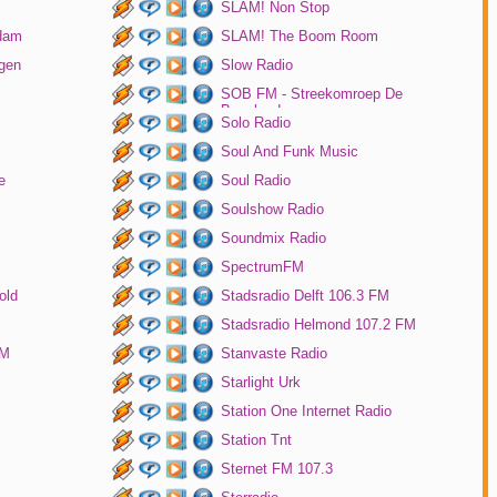
SLAM! Non Stop
rdam
SLAM! The Boom Room
gen
Slow Radio
SOB FM - Streekomroep De
Bevelanden
Solo Radio
Soul And Funk Music
e
Soul Radio
Soulshow Radio
Soundmix Radio
SpectrumFM
old
Stadsradio Delft 106.3 FM
Stadsradio Helmond 107.2 FM
FM
Stanvaste Radio
Starlight Urk
Station One Internet Radio
Station Tnt
Sternet FM 107.3