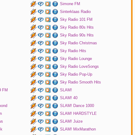
Simone FM
Sinterklaas Radio
Sky Radio 101 FM
Sky Radio 80s Hits
Sky Radio 90s Hits
Sky Radio Christmas
Sky Radio Hits
Sky Radio Lounge
Sky Radio LoveSongs
Sky Radio Pop-Up
Sky Radio Smooth Hits
9 FM
SLAM!
SLAM! 40
mond
SLAM! Dance 1000
n
SLAM! HARDSTYLE
ws
SLAM! Juize
ck
SLAM! MixMarathon