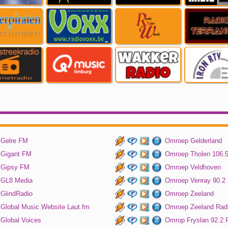
Gelre FM
Omroep Gelderland
Gigant FM
Omroep Tholen 106.
Gipsy FM
Omroep Veldhoven
GL8 Media
Omroep Venray 90.2
GlindRadio
Omroep Zeeland
Global Music Website Laut.fm
Omroep Zeeland Rad
Global Voices
Omrop Fryslan 92.2