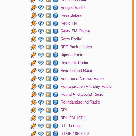
Redgell Radio
Reestdalteam
Regio FM
Relax FM Online
Retro Radio
RFF Radio Leiden
Rijnstadradio
Riverside Radio
Rivierenland Radio
Roermond Nieuws Radio
Romantica en Anthony Radio
Round And Sound Radio
Roundandsound Radio
RPL
RPL FM 107.1
RTL Lounge
RTME 106.8 FM