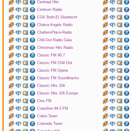
Centraal Hits
Centrum Radio
CGK Beth-El Sliedrecht
Chakra Angels Radio
ChattersPlace-Radio
Chill-Out Radio Gaia
Christmas Hits Radio
Classic FM 90.7
Classic FM Chill Out
Classic FM Opera
Classic FM Soundtracks
Classic Hits 106
Classic Hits 106 Europe
Clos FM
Coastline 94.5 FM
Cobra Team
Colorado Team