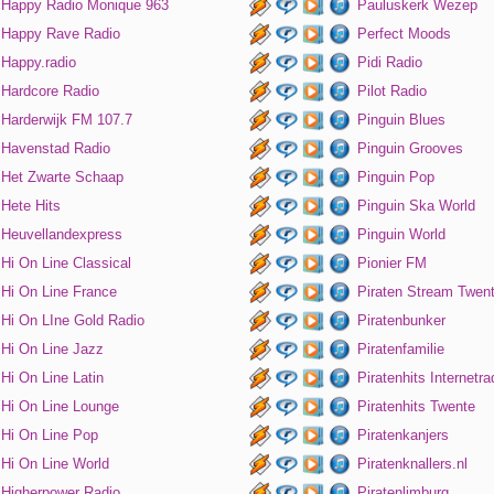
Happy Radio Monique 963
Pauluskerk Wezep
Happy Rave Radio
Perfect Moods
Happy.radio
Pidi Radio
Hardcore Radio
Pilot Radio
Harderwijk FM 107.7
Pinguin Blues
Havenstad Radio
Pinguin Grooves
Het Zwarte Schaap
Pinguin Pop
Hete Hits
Pinguin Ska World
Heuvellandexpress
Pinguin World
Hi On Line Classical
Pionier FM
Hi On Line France
Piraten Stream Twen
Hi On LIne Gold Radio
Piratenbunker
Hi On Line Jazz
Piratenfamilie
Hi On Line Latin
Piratenhits Internetra
Hi On Line Lounge
Piratenhits Twente
Hi On Line Pop
Piratenkanjers
Hi On Line World
Piratenknallers.nl
Higherpower Radio
Piratenlimburg