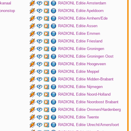
kanaal
RADIONL Editie Amsterdam
pnonstop
RADIONL Editie Apeldoorn
RADIONL Editie Arnhem/Ede
RADIONL Editie Assen
RADIONL Editie Emmen
RADIONL Editie Friesland
RADIONL Editie Groningen
RADIONL Editie Groningen Oost
RADIONL Editie Hoogeveen
RADIONL Editie Meppel
RADIONL Editie Midden-Brabant
RADIONL Editie Nijmegen
RADIONL Editie Noord-Holland
RADIONL Editie Noordoost Brabant
RADIONL Editie Ommen/Hardenberg
RADIONL Editie Twente
RADIONL Editie Utrecht/Amersfoort