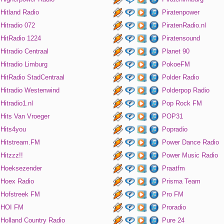
Hitland Radio
Piratenpower
Hitradio 072
PiratenRadio.nl
HitRadio 1224
Piratensound
Hitradio Centraal
Planet 90
Hitradio Limburg
PokoeFM
HitRadio StadCentraal
Polder Radio
Hitradio Westenwind
Polderpop Radio
Hitradio1.nl
Pop Rock FM
Hits Van Vroeger
POP31
Hits4you
Popradio
Hitstream.FM
Power Dance Radio
Hitzzz!!
Power Music Radio
Hoeksezender
Praatfm
Hoex Radio
Prisma Team
Hofstreek FM
Pro FM
HOI FM
Proradio
Holland Country Radio
Pure 24