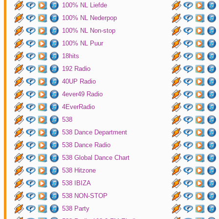
100% NL Liefde
100% NL Nederpop
100% NL Non-stop
100% NL Puur
18hits
192 Radio
40UP Radio
4ever49 Radio
4EverRadio
538
538 Dance Department
538 Dance Radio
538 Global Dance Chart
538 Hitzone
538 IBIZA
538 NON-STOP
538 Party