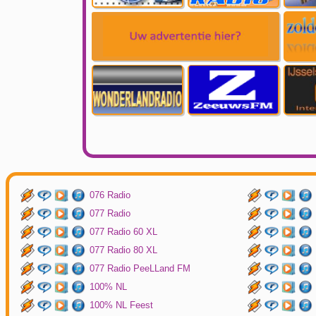
076 Radio
077 Radio
077 Radio 60 XL
077 Radio 80 XL
077 Radio PeeLLand FM
100% NL
100% NL Feest