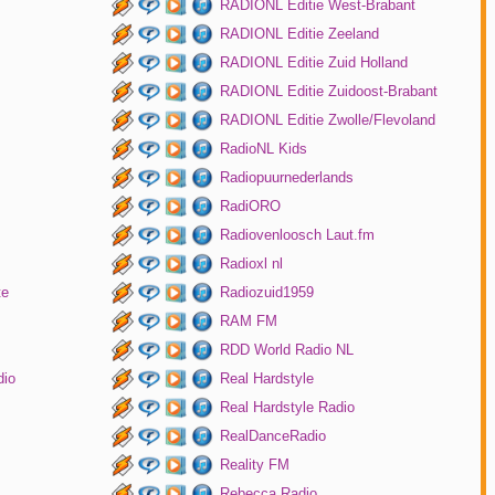
RADIONL Editie West-Brabant
RADIONL Editie Zeeland
RADIONL Editie Zuid Holland
RADIONL Editie Zuidoost-Brabant
RADIONL Editie Zwolle/Flevoland
RadioNL Kids
Radiopuurnederlands
RadiORO
Radiovenloosch Laut.fm
Radioxl nl
te
Radiozuid1959
RAM FM
RDD World Radio NL
dio
Real Hardstyle
Real Hardstyle Radio
RealDanceRadio
Reality FM
Rebecca Radio