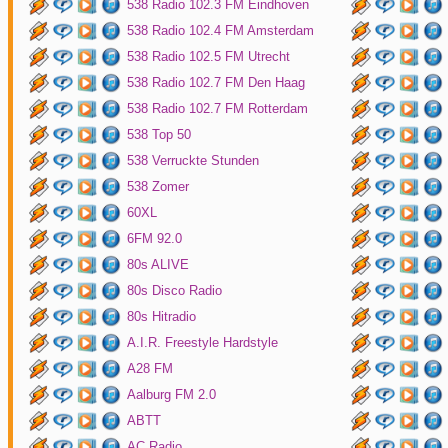
538 Radio 102.3 FM Eindhoven
538 Radio 102.4 FM Amsterdam
538 Radio 102.5 FM Utrecht
538 Radio 102.7 FM Den Haag
538 Radio 102.7 FM Rotterdam
538 Top 50
538 Verruckte Stunden
538 Zomer
60XL
6FM 92.0
80s ALIVE
80s Disco Radio
80s Hitradio
A.I.R. Freestyle Hardstyle
A28 FM
Aalburg FM 2.0
ABTT
AC Radio