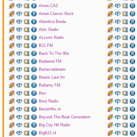
Arrow CAZ
Arrow Classic Rock
Atlantica Breda
Attic Radio
Azzurro Radio
B21 FM
Back To The 90s
Badeend FM
Barracudateam
Beans Laut.fm
Bellamy FM
Ben
Best Radio
BesteHits.nl
Beyond The Beat Generation
Big City Hit Radio
BigB21.nl