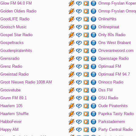
Glow FM 94.0 FM
Omrop Fryslan Koper
Golden Oldies Radio
Omrop Fryslan Omro
GoodLIFE Radio
OnlineHits
Gooisch Music
Onlinepiraat
Gospel Star Radio
Only 80s Radio
Gospeltracks
Ons West Brabant
Goudenpiratenhits
Onverantwoord.com
Grensradio
Openstage Radio
Grenz Radio
Optimaal FM
Groeistad Radio
Optimaal FM 94.7
Groot Nieuws Radio 1008 AM
Orinoco Radio
Groovetube
Oss FM
Grunn FM 89.1
OSU Radio
Haarlem 105
Oude Piratenhits
Haarlem Shuffle
Paprika Tasty Radio
HabboFever
Parkstadernem
Happy AM
Party Central Radio