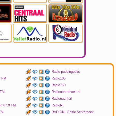
Radio-puddingbuks
5 FM
Radio105
Radio750
 FM
Radioachterhoek.nl
Radionachtuil
io 87.9 FM
RadioNL
 FM
RADIONL Editie Achterhoek