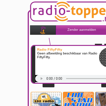
Zender aanmelden
Radio FiftyFifty
Geen afbeelding beschikbaar van Radio
FiftyFifty.