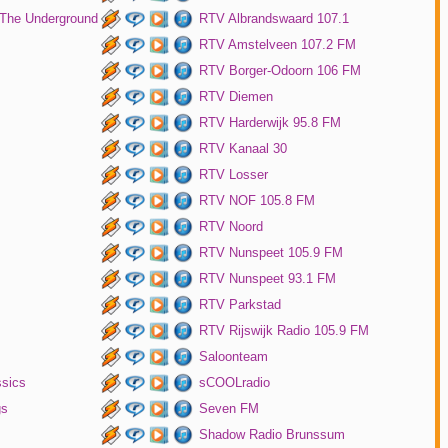
 The Underground
RTV Albrandswaard 107.1
RTV Amstelveen 107.2 FM
RTV Borger-Odoorn 106 FM
RTV Diemen
RTV Harderwijk 95.8 FM
RTV Kanaal 30
RTV Losser
RTV NOF 105.8 FM
RTV Noord
RTV Nunspeet 105.9 FM
RTV Nunspeet 93.1 FM
RTV Parkstad
RTV Rijswijk Radio 105.9 FM
Saloonteam
ssics
sCOOLradio
gs
Seven FM
Shadow Radio Brunssum