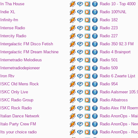
In Tha House
Radio 10 - Top 4000
Indie XL
Radio 100%NL
Infinity-fm
Radio 182
Intense Radio
Radio 223
Intercity Radio
Radio 227
Intergalactic FM Disco Fetish
Radio 350 92.3 FM
Intergalactic FM Dream Machine
Radio 4 Brainport
Internetradio Melodieus
Radio 501
Internetradiodepioneer
Radio 509
Iron Rtv
Radio 6 Zwarte Lijst
ISKC Old Mens Rock
Radio 954
ISKC Only Live
Radio Aalsmeer 105.
ISKC Radio Group
Radio Albatross
ISKC Rock Radio
Radio Alex FM Roer
Italian Dance Network
Radio AnonOps - Mai
Italo Party Crew FM
Radio AnonOps - Ne
Its your choice radio
Radio AnonOps - Ro