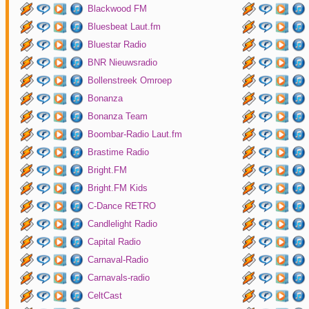
Blackwood FM
Bluesbeat Laut.fm
Bluestar Radio
BNR Nieuwsradio
Bollenstreek Omroep
Bonanza
Bonanza Team
Boombar-Radio Laut.fm
Brastime Radio
Bright.FM
Bright.FM Kids
C-Dance RETRO
Candlelight Radio
Capital Radio
Carnaval-Radio
Carnavals-radio
CeltCast