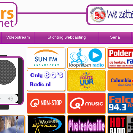
Videostream
Stichting webcasting
Sena