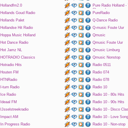
Hollandfm2.0
Pure Radio Holland -
Channel
Hollands Goud Radio
PureRadio
Hollands Palet
Q-Dance Radio
Hollandse Hit Radio
Q-music Foute Uur
Hoppa Music Holland
Qmusic
Hot Dance Radio
Qmusic Foute Uur
Hot Jamz NL
Qmusic Limburg
HOTRADIO Classics
Qmusic Nonstop
Hotradio Hits
Radio 0511
Houten FM
Radio 074
HTNRadio
Radio 078
I-turn Radio
Radio 10
Ice Radio
Radio 10 - 80s Hits
Ideaal FM
Radio 10 - 90s Hits
IJsselstreekradio
Radio 10 - Disco Cla
Impact AM
Radio 10 - Love Son
In Progress Radio
Radio 10 - Non-stop