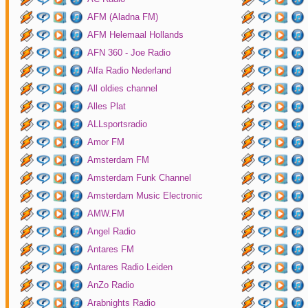
AFM (Aladna FM)
AFM Helemaal Hollands
AFN 360 - Joe Radio
Alfa Radio Nederland
All oldies channel
Alles Plat
ALLsportsradio
Amor FM
Amsterdam FM
Amsterdam Funk Channel
Amsterdam Music Electronic
AMW.FM
Angel Radio
Antares FM
Antares Radio Leiden
AnZo Radio
Arabnights Radio