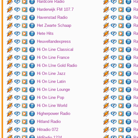
Hardcore Radio
Ra
Harderwijk FM 107.7
Ra
Havenstad Radio
Ra
Het Zwarte Schaap
Ra
Hete Hits
Ra
Heuvellandexpress
Ra
Hi On Line Classical
Ra
Hi On Line France
Ra
Hi On LIne Gold Radio
Ra
Hi On Line Jazz
Ra
Hi On Line Latin
Ra
Hi On Line Lounge
Ra
Hi On Line Pop
Ra
Hi On Line World
Ra
Higherpower Radio
Ra
Hitland Radio
Ra
Hitradio 072
Ra
HitRadio 1224
Ra