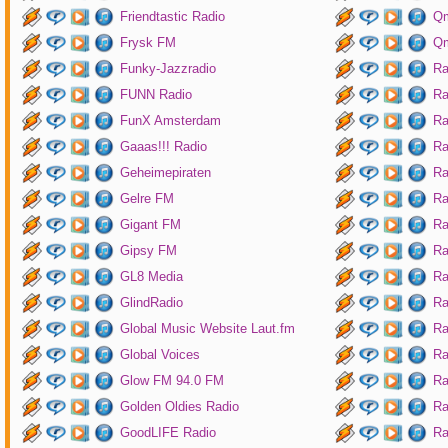
Friendtastic Radio
Qm
Frysk FM
Qm
Funky-Jazzradio
Ra
FUNN Radio
Ra
FunX Amsterdam
Ra
Gaaas!!! Radio
Ra
Geheimepiraten
Ra
Gelre FM
Ra
Gigant FM
Ra
Gipsy FM
Ra
GL8 Media
Ra
GlindRadio
Ra
Global Music Website Laut.fm
Ra
Global Voices
Ra
Glow FM 94.0 FM
Ra
Golden Oldies Radio
Ra
GoodLIFE Radio
Ra