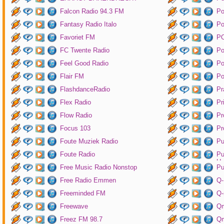
Falcon Radio 94.3 FM
Po
Fantasy Radio Italo
P
Favoriet FM
P
FC Twente Radio
Po
Feel Good Radio
Po
Flair FM
Po
FlashdanceRadio
Pr
Flex Radio
Pr
Flow Radio
Pr
Focus 103
Pr
Foute Muziek Radio
Pu
Foute Radio
Pu
Un
Free Music Radio Nonstop
Pu
Free Radio Emmen
Q-
Freeminded FM
Q-
Freewave
Q
Freez FM 98.7
Qm