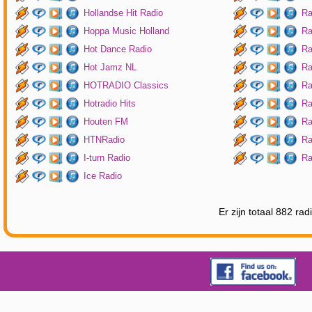
Hollandse Hit Radio
Ra
Hoppa Music Holland
Ra
Hot Dance Radio
Ra
Hot Jamz NL
Ra
HOTRADIO Classics
Ra
Hotradio Hits
Ra
Houten FM
Ra
HTNRadio
Ra
I-turn Radio
Ra
Ice Radio
Er zijn totaal 882 ra