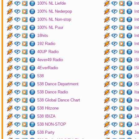
100% NL Liefde
In
100% NL Nederpop
In
100% NL Non-stop
In
100% NL Puur
In
18hits
In
192 Radio
In
40UP Radio
Ir
4ever49 Radio
IS
4EverRadio
IS
538
IS
538 Dance Department
IS
538 Dance Radio
It
538 Global Dance Chart
It
538 Hitzone
It
538 IBIZA
JA
538 NON-STOP
J
538 Party
Ja