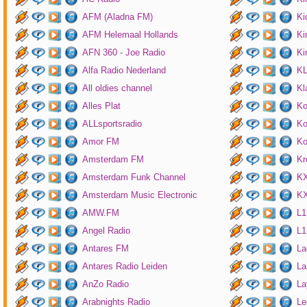
AFM (Aladna FM)
Ki
AFM Helemaal Hollands
Ki
AFN 360 - Joe Radio
Ki
Alfa Radio Nederland
K
All oldies channel
Kl
Alles Plat
Ko
ALLsportsradio
Ko
Amor FM
Ko
Amsterdam FM
Kr
Amsterdam Funk Channel
KX
Amsterdam Music Electronic
KX
AMW.FM
L1
Angel Radio
L1
Antares FM
La
Antares Radio Leiden
La
AnZo Radio
La
Arabnights Radio
Le