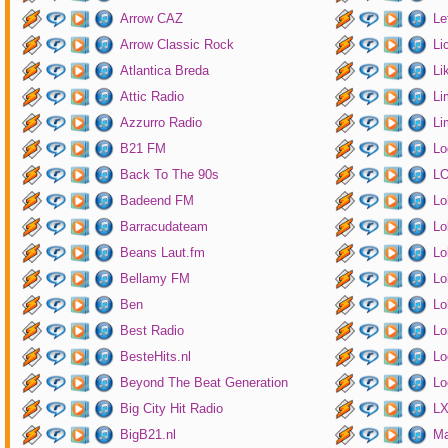
Arrow CAZ
Le
Arrow Classic Rock
Li
Atlantica Breda
Li
Attic Radio
Li
Azzurro Radio
Li
B21 FM
Lo
Back To The 90s
LO
Badeend FM
Lo
Barracudateam
Lo
Beans Laut.fm
Lo
Bellamy FM
Lo
Ben
Lo
Best Radio
Lo
BesteHits.nl
Lo
Beyond The Beat Generation
Lo
Big City Hit Radio
LX
BigB21.nl
Ma