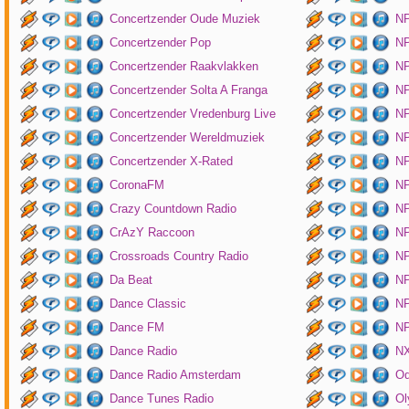
Concertzender Oude Muziek
N
Concertzender Pop
NP
Concertzender Raakvlakken
NP
Concertzender Solta A Franga
NP
Concertzender Vredenburg Live
N
Concertzender Wereldmuziek
N
Concertzender X-Rated
NP
CoronaFM
N
Crazy Countdown Radio
NP
CrAzY Raccoon
NP
Crossroads Country Radio
NP
Da Beat
NP
Dance Classic
NP
Dance FM
NP
Dance Radio
NX
Dance Radio Amsterdam
O
Dance Tunes Radio
Ol