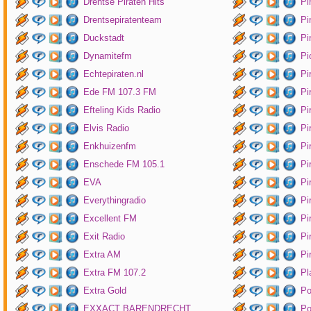
Drentse Piraten Hits
Pi
Drentsepiratenteam
Pi
Duckstadt
Pi
Dynamitefm
Pi
Echtepiraten.nl
Pi
Ede FM 107.3 FM
Pi
Efteling Kids Radio
Pi
Elvis Radio
Pi
Enkhuizenfm
Pi
Enschede FM 105.1
Pi
EVA
Pi
Everythingradio
Pi
Excellent FM
Pi
Exit Radio
Pi
Extra AM
Pi
Extra FM 107.2
Pl
Extra Gold
P
EXXACT BARENDRECHT
Po