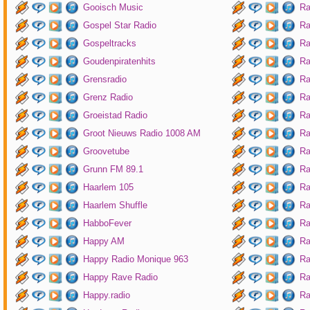
Gooisch Music
Ra
Gospel Star Radio
Ra
Gospeltracks
Ra
Goudenpiratenhits
Ra
Grensradio
Ra
Grenz Radio
Ra
Groeistad Radio
Ra
Groot Nieuws Radio 1008 AM
Ra
Groovetube
Ra
Grunn FM 89.1
Ra
Haarlem 105
Ra
Haarlem Shuffle
Ra
HabboFever
Ra
Happy AM
Ra
Happy Radio Monique 963
Ra
Happy Rave Radio
Ra
Happy.radio
Ra