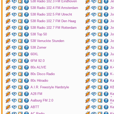
538 Radio 102.3 FM Eindhoven
Je
538 Radio 102.4 FM Amsterdam
Ji
538 Radio 102.5 FM Utrecht
Jo
538 Radio 102.7 FM Den Haag
Jo
538 Radio 102.7 FM Rotterdam
Jo
538 Top 50
Jo
538 Verruckte Stunden
Jo
538 Zomer
Ju
60XL
Ju
6FM 92.0
K
80s ALIVE
K-
80s Disco Radio
K
80s Hitradio
Ka
A.I.R. Freestyle Hardstyle
KB
A28 FM
Ke
Am
Aalburg FM 2.0
Ke
Ro
ABTT
Ke
AC Radio
Ki