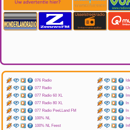
076 Radio
Id
077 Radio
IJ
077 Radio 60 XL
Im
077 Radio 80 XL
In
077 Radio PeeLLand FM
In
100% NL
In
100% NL Feest
In