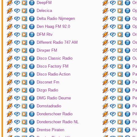
DeepFM
On
Delecica
Op
Delta Radio Nijmegen
Op
Den Haag FM 92.0
Op
DFM Rtv
Or
Different Radio 747 AM
O
Dinxper FM
OS
Disco Classic Radio
Ou
Disco Factory FM
Pa
Disco Radio Action
Pa
Disconet Fm
Pa
Dizgo Radio
Pa
DMG Radio Deurne
Pe
Domstadradio
Pi
Donderschoer Radio
Pi
Donderschoer Radio NL
Pi
Drentse Piraten
Pi