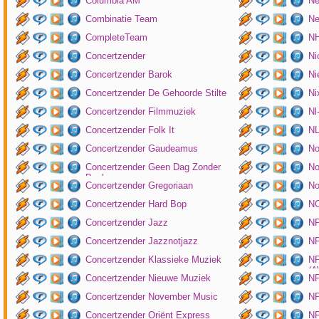
Columbia AM
Ne
Combinatie Team
Ne
CompleteTeam
NH
Concertzender
Ni
Concertzender Barok
Ni
Concertzender De Gehoorde Stilte
N
Concertzender Filmmuziek
Nl
Concertzender Folk It
N
Concertzender Gaudeamus
No
Concertzender Geen Dag Zonder
No
Bach
Concertzender Gregoriaan
No
Concertzender Hard Bop
N
Concertzender Jazz
N
Concertzender Jazznotjazz
NP
Concertzender Klassieke Muziek
NP
(
Concertzender Nieuwe Muziek
N
Concertzender November Music
NP
Concertzender Oriënt Express
NP