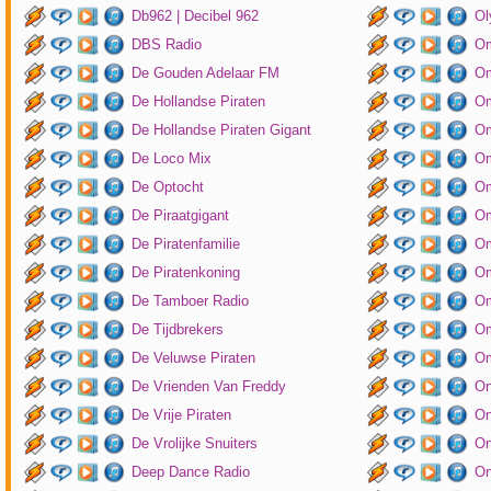
Db962 | Decibel 962
Ol
DBS Radio
Om
De Gouden Adelaar FM
Om
De Hollandse Piraten
Om
De Hollandse Piraten Gigant
Om
De Loco Mix
Om
De Optocht
Om
De Piraatgigant
Om
De Piratenfamilie
Om
De Piratenkoning
Om
De Tamboer Radio
Om
De Tijdbrekers
Om
De Veluwse Piraten
Om
De Vrienden Van Freddy
On
De Vrije Piraten
On
De Vrolijke Snuiters
On
Deep Dance Radio
On