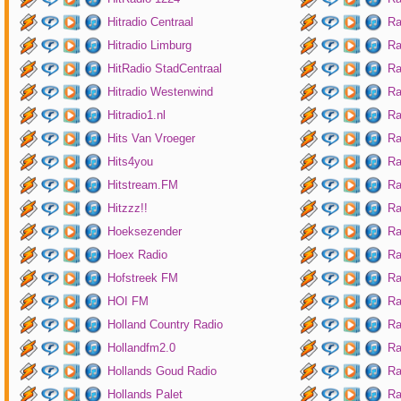
Hitradio Centraal
Ra
Hitradio Limburg
Ra
HitRadio StadCentraal
Ra
Hitradio Westenwind
Ra
Hitradio1.nl
Ra
Hits Van Vroeger
Ra
Hits4you
Ra
Hitstream.FM
Ra
Hitzzz!!
Ra
Hoeksezender
Ra
Hoex Radio
Ra
Hofstreek FM
Ra
HOI FM
Ra
Holland Country Radio
Ra
Hollandfm2.0
Ra
Hollands Goud Radio
Ra
Hollands Palet
Ra