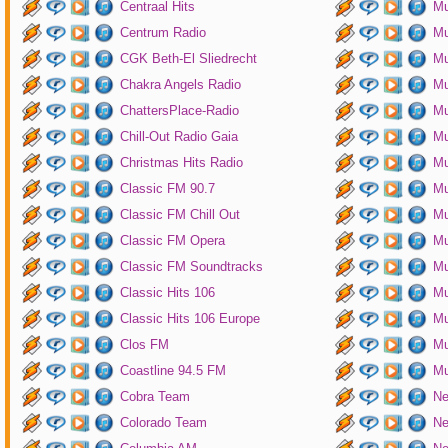
Centraal Hits
Mu
Centrum Radio
Mu
CGK Beth-El Sliedrecht
Mu
Chakra Angels Radio
Mu
ChattersPlace-Radio
Mu
Chill-Out Radio Gaia
Mu
Christmas Hits Radio
Mu
Classic FM 90.7
Mu
Classic FM Chill Out
Mu
Classic FM Opera
Mu
Classic FM Soundtracks
Mu
Classic Hits 106
Mu
Classic Hits 106 Europe
Mu
Clos FM
Mu
Coastline 94.5 FM
Mu
Cobra Team
Ne
Colorado Team
Ne