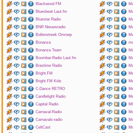
Blackwood FM
Ma
Bluesbeat Laut.fm
Ma
Bluestar Radio
M
BNR Nieuwsradio
Ma
Bollenstreek Omroep
Ma
Bonanza
ma
Bonanza Team
MA
Boombar-Radio Laut.fm
M
Brastime Radio
Ma
Bright.FM
Me
Bright.FM Kids
Me
C-Dance RETRO
Me
Candlelight Radio
Me
Capital Radio
M
Carnaval-Radio
Mo
Carnavals-radio
Mo
CeltCast
Mo