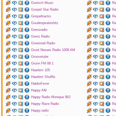
Gooisch Music
Ra
Gospel Star Radio
Ra
Gospeltracks
Ra
Goudenpiratenhits
Ra
Grensradio
Ra
Grenz Radio
Ra
Groeistad Radio
Ra
Groot Nieuws Radio 1008 AM
Ra
Groovetube
Ra
Grunn FM 89.1
Ra
Haarlem 105
Ra
Haarlem Shuffle
Ra
HabboFever
Ra
Happy AM
Ra
Happy Radio Monique 963
Ra
Happy Rave Radio
Ra
Happy.radio
Ra