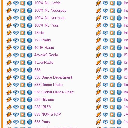
100% NL Liefde
In
100% NL Nederpop
In
100% NL Non-stop
In
100% NL Puur
In
18hits
In
192 Radio
In
40UP Radio
Ir
4ever49 Radio
IS
4EverRadio
IS
538
IS
538 Dance Department
IS
538 Dance Radio
It
538 Global Dance Chart
It
538 Hitzone
It
538 IBIZA
JA
538 NON-STOP
J
538 Party
Ja