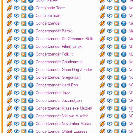
Columbia AM
Ne
Combinatie Team
Ne
CompleteTeam
NH
Concertzender
Ni
Concertzender Barok
Ni
Concertzender De Gehoorde Stilte
N
Concertzender Filmmuziek
Nl
Concertzender Folk It
N
Concertzender Gaudeamus
No
Concertzender Geen Dag Zonder
No
Bach
Concertzender Gregoriaan
No
Concertzender Hard Bop
N
Concertzender Jazz
N
Concertzender Jazznotjazz
NP
Concertzender Klassieke Muziek
NP
(
Concertzender Nieuwe Muziek
N
Concertzender November Music
NP
Concertzender Oriënt Express
NP