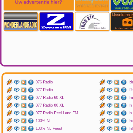
076 Radio
Id
077 Radio
IJ
077 Radio 60 XL
Im
077 Radio 80 XL
In
077 Radio PeeLLand FM
In
100% NL
In
100% NL Feest
In