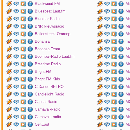
Blackwood FM
Ma
Bluesbeat Laut.fm
Ma
Bluestar Radio
M
BNR Nieuwsradio
Ma
Bollenstreek Omroep
Ma
Bonanza
ma
Bonanza Team
MA
Boombar-Radio Laut.fm
M
Brastime Radio
Ma
Bright.FM
Me
Bright.FM Kids
Me
C-Dance RETRO
Me
Candlelight Radio
Me
Capital Radio
M
Carnaval-Radio
Mo
Carnavals-radio
Mo
CeltCast
Mo