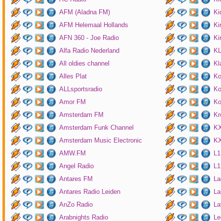
AFM (Aladna FM)
Ki
AFM Helemaal Hollands
Ki
AFN 360 - Joe Radio
Ki
Alfa Radio Nederland
K
All oldies channel
Kl
Alles Plat
Ko
ALLsportsradio
Ko
Amor FM
Ko
Amsterdam FM
Kr
Amsterdam Funk Channel
KX
Amsterdam Music Electronic
KX
AMW.FM
L1
Angel Radio
L1
Antares FM
La
Antares Radio Leiden
La
AnZo Radio
La
Arabnights Radio
Le