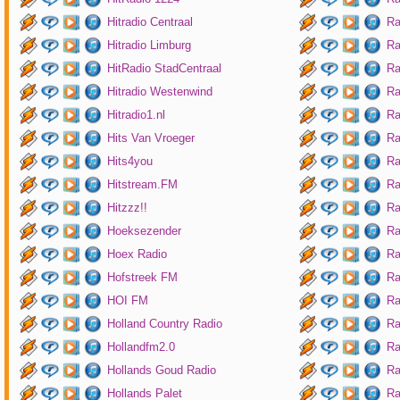
Hitradio Centraal
Ra
Hitradio Limburg
Ra
HitRadio StadCentraal
Ra
Hitradio Westenwind
Ra
Hitradio1.nl
Ra
Hits Van Vroeger
Ra
Hits4you
Ra
Hitstream.FM
Ra
Hitzzz!!
Ra
Hoeksezender
Ra
Hoex Radio
Ra
Hofstreek FM
Ra
HOI FM
Ra
Holland Country Radio
Ra
Hollandfm2.0
Ra
Hollands Goud Radio
Ra
Hollands Palet
Ra