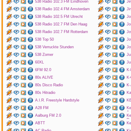
538 Radio 102.3 FM Eindhoven
Je
538 Radio 102.4 FM Amsterdam
Ji
538 Radio 102.5 FM Utrecht
Jo
538 Radio 102.7 FM Den Haag
Jo
538 Radio 102.7 FM Rotterdam
Jo
538 Top 50
Jo
538 Verruckte Stunden
Jo
538 Zomer
Ju
60XL
Ju
6FM 92.0
K
80s ALIVE
K-
80s Disco Radio
K
80s Hitradio
Ka
A.I.R. Freestyle Hardstyle
KB
A28 FM
Ke
Am
Aalburg FM 2.0
Ke
Ro
ABTT
Ke
AC Radio
Ki