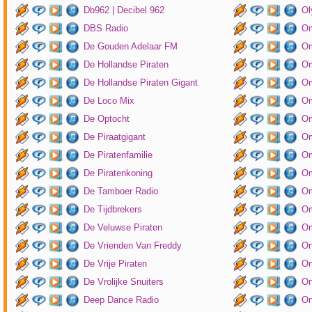
Db962 | Decibel 962
Ol
DBS Radio
Om
De Gouden Adelaar FM
Om
De Hollandse Piraten
Om
De Hollandse Piraten Gigant
Om
De Loco Mix
Om
De Optocht
Om
De Piraatgigant
Om
De Piratenfamilie
Om
De Piratenkoning
Om
De Tamboer Radio
Om
De Tijdbrekers
Om
De Veluwse Piraten
Om
De Vrienden Van Freddy
On
De Vrije Piraten
On
De Vrolijke Snuiters
On
Deep Dance Radio
On