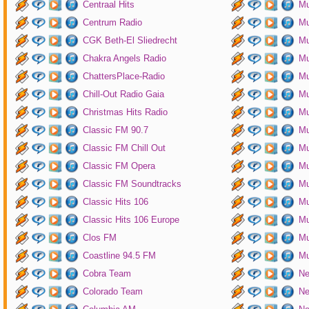
Centraal Hits
Mu
Centrum Radio
Mu
CGK Beth-El Sliedrecht
Mu
Chakra Angels Radio
Mu
ChattersPlace-Radio
Mu
Chill-Out Radio Gaia
Mu
Christmas Hits Radio
Mu
Classic FM 90.7
Mu
Classic FM Chill Out
Mu
Classic FM Opera
Mu
Classic FM Soundtracks
Mu
Classic Hits 106
Mu
Classic Hits 106 Europe
Mu
Clos FM
Mu
Coastline 94.5 FM
Mu
Cobra Team
Ne
Colorado Team
Ne