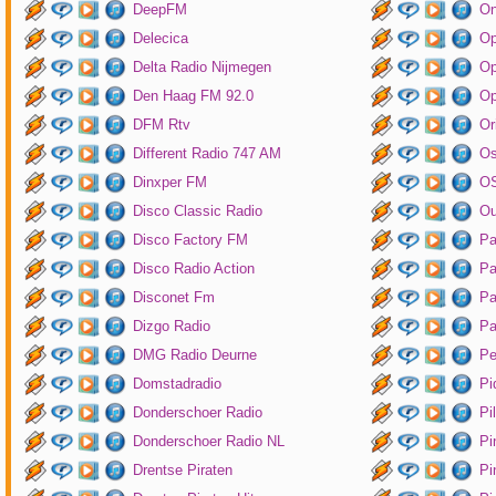
DeepFM
On
Delecica
Op
Delta Radio Nijmegen
Op
Den Haag FM 92.0
Op
DFM Rtv
Or
Different Radio 747 AM
O
Dinxper FM
OS
Disco Classic Radio
Ou
Disco Factory FM
Pa
Disco Radio Action
Pa
Disconet Fm
Pa
Dizgo Radio
Pa
DMG Radio Deurne
Pe
Domstadradio
Pi
Donderschoer Radio
Pi
Donderschoer Radio NL
Pi
Drentse Piraten
Pi