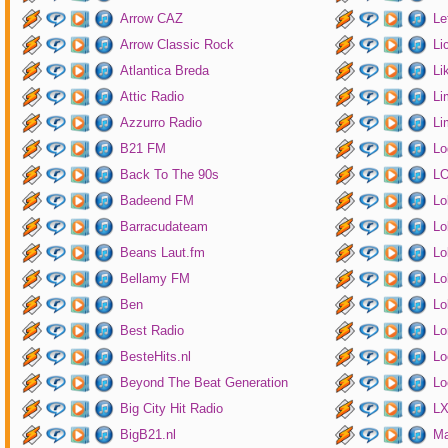
Arrow CAZ
Le
Arrow Classic Rock
Li
Atlantica Breda
Li
Attic Radio
Li
Azzurro Radio
Li
B21 FM
Lo
Back To The 90s
LO
Badeend FM
Lo
Barracudateam
Lo
Beans Laut.fm
Lo
Bellamy FM
Lo
Ben
Lo
Best Radio
Lo
BesteHits.nl
Lo
Beyond The Beat Generation
Lo
Big City Hit Radio
LX
BigB21.nl
Ma