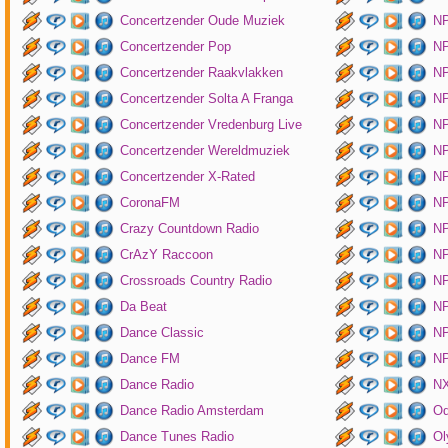
Concertzender Oude Muziek
N
Concertzender Pop
NP
Concertzender Raakvlakken
NP
Concertzender Solta A Franga
NP
Concertzender Vredenburg Live
N
Concertzender Wereldmuziek
N
Concertzender X-Rated
NP
CoronaFM
N
Crazy Countdown Radio
NP
CrAzY Raccoon
NP
Crossroads Country Radio
NP
Da Beat
NP
Dance Classic
NP
Dance FM
NP
Dance Radio
NX
Dance Radio Amsterdam
O
Dance Tunes Radio
Ol