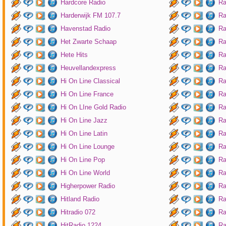
Hardcore Radio
Ra
Harderwijk FM 107.7
Ra
Havenstad Radio
Ra
Het Zwarte Schaap
Ra
Hete Hits
Ra
Heuvellandexpress
Ra
Hi On Line Classical
Ra
Hi On Line France
Ra
Hi On LIne Gold Radio
Ra
Hi On Line Jazz
Ra
Hi On Line Latin
Ra
Hi On Line Lounge
Ra
Hi On Line Pop
Ra
Hi On Line World
Ra
Higherpower Radio
Ra
Hitland Radio
Ra
Hitradio 072
Ra
HitRadio 1224
Ra