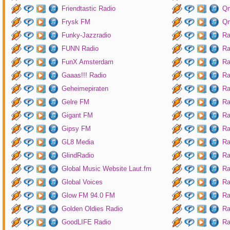
Friendtastic Radio
Qm
Frysk FM
Qm
Funky-Jazzradio
Ra
FUNN Radio
Ra
FunX Amsterdam
Ra
Gaaas!!! Radio
Ra
Geheimepiraten
Ra
Gelre FM
Ra
Gigant FM
Ra
Gipsy FM
Ra
GL8 Media
Ra
GlindRadio
Ra
Global Music Website Laut.fm
Ra
Global Voices
Ra
Glow FM 94.0 FM
Ra
Golden Oldies Radio
Ra
GoodLIFE Radio
Ra