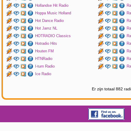
Hollandse Hit Radio
Ra
Hoppa Music Holland
Ra
Hot Dance Radio
Ra
Hot Jamz NL
Ra
HOTRADIO Classics
Ra
Hotradio Hits
Ra
Houten FM
Ra
HTNRadio
Ra
I-turn Radio
Ra
Ice Radio
Er zijn totaal 882 ra