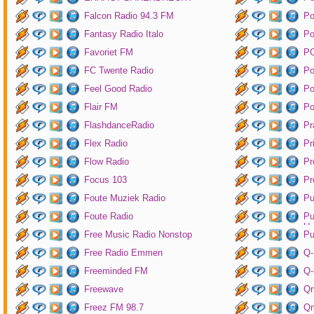
Falcon Radio 94.3 FM
Po
Fantasy Radio Italo
P
Favoriet FM
P
FC Twente Radio
Po
Feel Good Radio
Po
Flair FM
Po
FlashdanceRadio
Pr
Flex Radio
Pr
Flow Radio
Pr
Focus 103
Pr
Foute Muziek Radio
Pu
Foute Radio
Pu
Un
Free Music Radio Nonstop
Pu
Free Radio Emmen
Q-
Freeminded FM
Q-
Freewave
Q
Freez FM 98.7
Qm