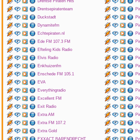
Drentse Piraten Hits
Pi
Drentsepiratenteam
Pi
Duckstadt
Pi
Dynamitefm
Pi
Echtepiraten.nl
Pi
Ede FM 107.3 FM
Pi
Efteling Kids Radio
Pi
Elvis Radio
Pi
Enkhuizenfm
Pi
Enschede FM 105.1
Pi
EVA
Pi
Everythingradio
Pi
Excellent FM
Pi
Exit Radio
Pi
Extra AM
Pi
Extra FM 107.2
Pl
Extra Gold
P
EXXACT BARENDRECHT
Po