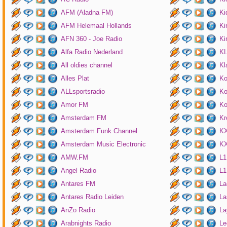
AFM (Aladna FM)
Ki
AFM Helemaal Hollands
Ki
AFN 360 - Joe Radio
Ki
Alfa Radio Nederland
K
All oldies channel
Kl
Alles Plat
Ko
ALLsportsradio
Ko
Amor FM
Ko
Amsterdam FM
Kr
Amsterdam Funk Channel
KX
Amsterdam Music Electronic
KX
AMW.FM
L1
Angel Radio
L1
Antares FM
La
Antares Radio Leiden
La
AnZo Radio
La
Arabnights Radio
Le