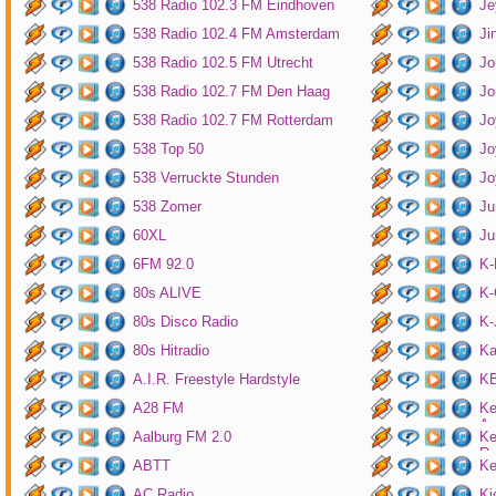
538 Radio 102.3 FM Eindhoven
Je
538 Radio 102.4 FM Amsterdam
Ji
538 Radio 102.5 FM Utrecht
Jo
538 Radio 102.7 FM Den Haag
Jo
538 Radio 102.7 FM Rotterdam
Jo
538 Top 50
Jo
538 Verruckte Stunden
Jo
538 Zomer
Ju
60XL
Ju
6FM 92.0
K
80s ALIVE
K-
80s Disco Radio
K
80s Hitradio
Ka
A.I.R. Freestyle Hardstyle
KB
A28 FM
Ke
Am
Aalburg FM 2.0
Ke
Ro
ABTT
Ke
AC Radio
Ki