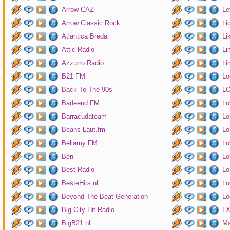
Arrow CAZ
Le
Arrow Classic Rock
Li
Atlantica Breda
Li
Attic Radio
Li
Azzurro Radio
Li
B21 FM
Lo
Back To The 90s
LO
Badeend FM
Lo
Barracudateam
Lo
Beans Laut.fm
Lo
Bellamy FM
Lo
Ben
Lo
Best Radio
Lo
BesteHits.nl
Lo
Beyond The Beat Generation
Lo
Big City Hit Radio
LX
BigB21.nl
Ma