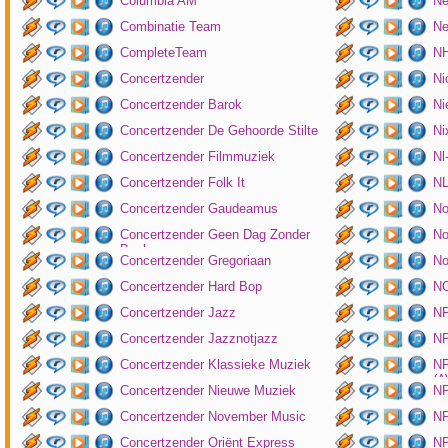
Columbia AM
Ne
Combinatie Team
Ne
CompleteTeam
NH
Concertzender
Ni
Concertzender Barok
Ni
Concertzender De Gehoorde Stilte
N
Concertzender Filmmuziek
Nl
Concertzender Folk It
N
Concertzender Gaudeamus
No
Concertzender Geen Dag Zonder
No
Bach
Concertzender Gregoriaan
No
Concertzender Hard Bop
N
Concertzender Jazz
N
Concertzender Jazznotjazz
NP
Concertzender Klassieke Muziek
NP
(
Concertzender Nieuwe Muziek
N
Concertzender November Music
NP
Concertzender Oriënt Express
NP