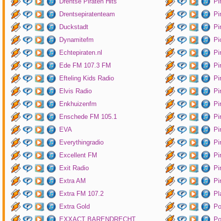
Drentse Piraten Hits
Pi
Drentsepiratenteam
Pi
Duckstadt
Pi
Dynamitefm
Pi
Echtepiraten.nl
Pi
Ede FM 107.3 FM
Pi
Efteling Kids Radio
Pi
Elvis Radio
Pi
Enkhuizenfm
Pi
Enschede FM 105.1
Pi
EVA
Pi
Everythingradio
Pi
Excellent FM
Pi
Exit Radio
Pi
Extra AM
Pi
Extra FM 107.2
Pl
Extra Gold
P
EXXACT BARENDRECHT
Po