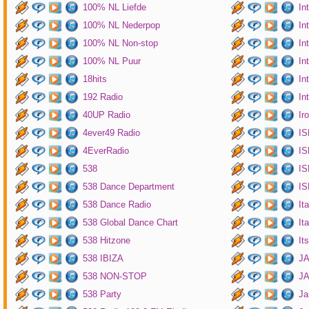
100% NL Liefde
In
100% NL Nederpop
In
100% NL Non-stop
In
100% NL Puur
In
18hits
In
192 Radio
In
40UP Radio
Ir
4ever49 Radio
IS
4EverRadio
IS
538
IS
538 Dance Department
IS
538 Dance Radio
It
538 Global Dance Chart
It
538 Hitzone
It
538 IBIZA
JA
538 NON-STOP
J
538 Party
Ja