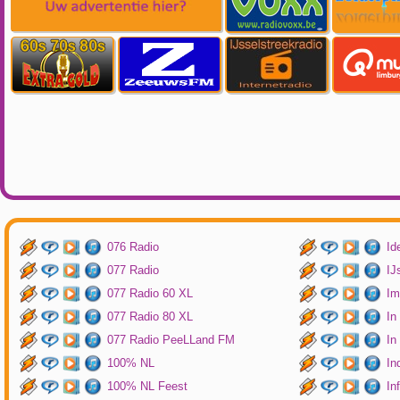
076 Radio
Id
077 Radio
IJ
077 Radio 60 XL
Im
077 Radio 80 XL
In
077 Radio PeeLLand FM
In
100% NL
In
100% NL Feest
In