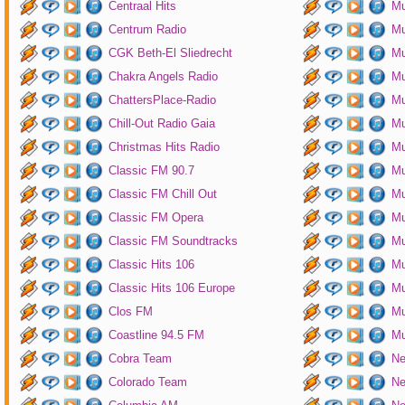
Centraal Hits
Mu
Centrum Radio
Mu
CGK Beth-El Sliedrecht
Mu
Chakra Angels Radio
Mu
ChattersPlace-Radio
Mu
Chill-Out Radio Gaia
Mu
Christmas Hits Radio
Mu
Classic FM 90.7
Mu
Classic FM Chill Out
Mu
Classic FM Opera
Mu
Classic FM Soundtracks
Mu
Classic Hits 106
Mu
Classic Hits 106 Europe
Mu
Clos FM
Mu
Coastline 94.5 FM
Mu
Cobra Team
Ne
Colorado Team
Ne