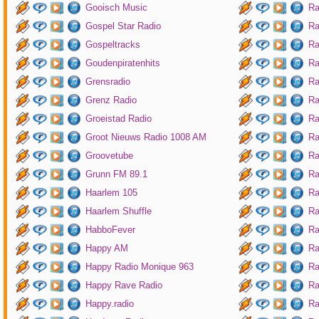
Gooisch Music
Ra
Gospel Star Radio
Ra
Gospeltracks
Ra
Goudenpiratenhits
Ra
Grensradio
Ra
Grenz Radio
Ra
Groeistad Radio
Ra
Groot Nieuws Radio 1008 AM
Ra
Groovetube
Ra
Grunn FM 89.1
Ra
Haarlem 105
Ra
Haarlem Shuffle
Ra
HabboFever
Ra
Happy AM
Ra
Happy Radio Monique 963
Ra
Happy Rave Radio
Ra
Happy.radio
Ra