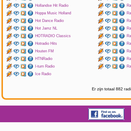
Hollandse Hit Radio
Ra
Hoppa Music Holland
Ra
Hot Dance Radio
Ra
Hot Jamz NL
Ra
HOTRADIO Classics
Ra
Hotradio Hits
Ra
Houten FM
Ra
HTNRadio
Ra
I-turn Radio
Ra
Ice Radio
Er zijn totaal 882 ra