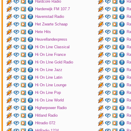
Hardcore Radio
Ra
Harderwijk FM 107.7
Ra
Havenstad Radio
Ra
Het Zwarte Schaap
Ra
Hete Hits
Ra
Heuvellandexpress
Ra
Hi On Line Classical
Ra
Hi On Line France
Ra
Hi On LIne Gold Radio
Ra
Hi On Line Jazz
Ra
Hi On Line Latin
Ra
Hi On Line Lounge
Ra
Hi On Line Pop
Ra
Hi On Line World
Ra
Higherpower Radio
Ra
Hitland Radio
Ra
Hitradio 072
Ra
HitRadio 1224
Ra