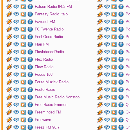
Falcon Radio 94.3 FM
Po
Fantasy Radio Italo
P
Favoriet FM
P
FC Twente Radio
Po
Feel Good Radio
Po
Flair FM
Po
FlashdanceRadio
Pr
Flex Radio
Pr
Flow Radio
Pr
Focus 103
Pr
Foute Muziek Radio
Pu
Foute Radio
Pu
Un
Free Music Radio Nonstop
Pu
Free Radio Emmen
Q-
Freeminded FM
Q-
Freewave
Q
Freez FM 98.7
Qm