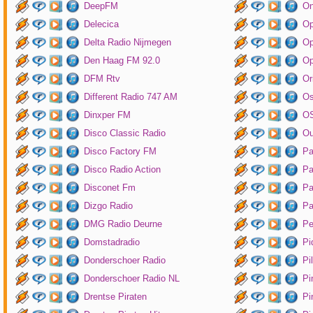
DeepFM
On
Delecica
Op
Delta Radio Nijmegen
Op
Den Haag FM 92.0
Op
DFM Rtv
Or
Different Radio 747 AM
O
Dinxper FM
OS
Disco Classic Radio
Ou
Disco Factory FM
Pa
Disco Radio Action
Pa
Disconet Fm
Pa
Dizgo Radio
Pa
DMG Radio Deurne
Pe
Domstadradio
Pi
Donderschoer Radio
Pi
Donderschoer Radio NL
Pi
Drentse Piraten
Pi