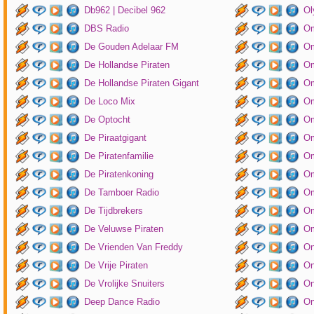
Db962 | Decibel 962
Ol
DBS Radio
Om
De Gouden Adelaar FM
Om
De Hollandse Piraten
Om
De Hollandse Piraten Gigant
Om
De Loco Mix
Om
De Optocht
Om
De Piraatgigant
Om
De Piratenfamilie
Om
De Piratenkoning
Om
De Tamboer Radio
Om
De Tijdbrekers
Om
De Veluwse Piraten
Om
De Vrienden Van Freddy
On
De Vrije Piraten
On
De Vrolijke Snuiters
On
Deep Dance Radio
On