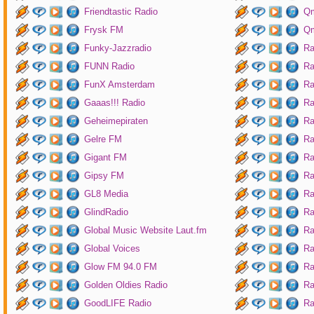
Friendtastic Radio
Qm
Frysk FM
Qm
Funky-Jazzradio
Ra
FUNN Radio
Ra
FunX Amsterdam
Ra
Gaaas!!! Radio
Ra
Geheimepiraten
Ra
Gelre FM
Ra
Gigant FM
Ra
Gipsy FM
Ra
GL8 Media
Ra
GlindRadio
Ra
Global Music Website Laut.fm
Ra
Global Voices
Ra
Glow FM 94.0 FM
Ra
Golden Oldies Radio
Ra
GoodLIFE Radio
Ra