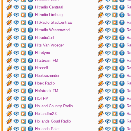
Hitradio Centraal
Ra
Hitradio Limburg
Ra
HitRadio StadCentraal
Ra
Hitradio Westenwind
Ra
Hitradio1.nl
Ra
Hits Van Vroeger
Ra
Hits4you
Ra
Hitstream.FM
Ra
Hitzzz!!
Ra
Hoeksezender
Ra
Hoex Radio
Ra
Hofstreek FM
Ra
HOI FM
Ra
Holland Country Radio
Ra
Hollandfm2.0
Ra
Hollands Goud Radio
Ra
Hollands Palet
Ra