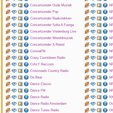
Concertzender Oude Muziek
N
Concertzender Pop
NP
Concertzender Raakvlakken
NP
Concertzender Solta A Franga
NP
Concertzender Vredenburg Live
N
Concertzender Wereldmuziek
N
Concertzender X-Rated
NP
CoronaFM
N
Crazy Countdown Radio
NP
CrAzY Raccoon
NP
Crossroads Country Radio
NP
Da Beat
NP
Dance Classic
NP
Dance FM
NP
Dance Radio
NX
Dance Radio Amsterdam
O
Dance Tunes Radio
Ol