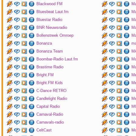
Blackwood FM
Ma
Bluesbeat Laut.fm
Ma
Bluestar Radio
M
BNR Nieuwsradio
Ma
Bollenstreek Omroep
Ma
Bonanza
ma
Bonanza Team
MA
Boombar-Radio Laut.fm
M
Brastime Radio
Ma
Bright.FM
Me
Bright.FM Kids
Me
C-Dance RETRO
Me
Candlelight Radio
Me
Capital Radio
M
Carnaval-Radio
Mo
Carnavals-radio
Mo
CeltCast
Mo