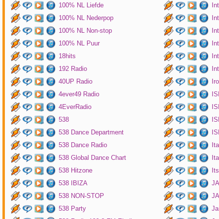
100% NL Liefde
In
100% NL Nederpop
In
100% NL Non-stop
In
100% NL Puur
In
18hits
In
192 Radio
In
40UP Radio
Ir
4ever49 Radio
IS
4EverRadio
IS
538
IS
538 Dance Department
IS
538 Dance Radio
It
538 Global Dance Chart
It
538 Hitzone
It
538 IBIZA
JA
538 NON-STOP
J
538 Party
Ja