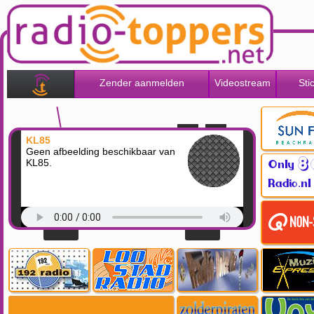
Zender aanmelden
Videostream
Sti
KL85
Geen afbeelding beschikbaar van
KL85.