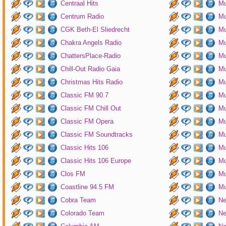
Centraal Hits
Mu
Centrum Radio
Mu
CGK Beth-El Sliedrecht
Mu
Chakra Angels Radio
Mu
ChattersPlace-Radio
Mu
Chill-Out Radio Gaia
Mu
Christmas Hits Radio
Mu
Classic FM 90.7
Mu
Classic FM Chill Out
Mu
Classic FM Opera
Mu
Classic FM Soundtracks
Mu
Classic Hits 106
Mu
Classic Hits 106 Europe
Mu
Clos FM
Mu
Coastline 94.5 FM
Mu
Cobra Team
Ne
Colorado Team
Ne