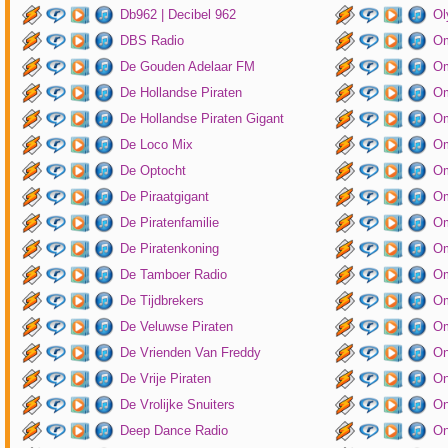
Db962 | Decibel 962
Ol
DBS Radio
Om
De Gouden Adelaar FM
Om
De Hollandse Piraten
Om
De Hollandse Piraten Gigant
Om
De Loco Mix
Om
De Optocht
Om
De Piraatgigant
Om
De Piratenfamilie
Om
De Piratenkoning
Om
De Tamboer Radio
Om
De Tijdbrekers
Om
De Veluwse Piraten
Om
De Vrienden Van Freddy
On
De Vrije Piraten
On
De Vrolijke Snuiters
On
Deep Dance Radio
On