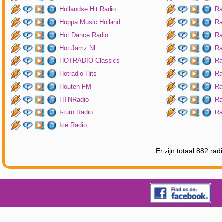
Hollandse Hit Radio
Ra
Hoppa Music Holland
Ra
Hot Dance Radio
Ra
Hot Jamz NL
Ra
HOTRADIO Classics
Ra
Hotradio Hits
Ra
Houten FM
Ra
HTNRadio
Ra
I-turn Radio
Ra
Ice Radio
Er zijn totaal 882 ra