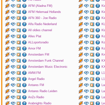
AFM (Aladna FM)
Ki
AFM Helemaal Hollands
Ki
AFN 360 - Joe Radio
Ki
Alfa Radio Nederland
K
All oldies channel
Kl
Alles Plat
Ko
ALLsportsradio
Ko
Amor FM
Ko
Amsterdam FM
Kr
Amsterdam Funk Channel
KX
Amsterdam Music Electronic
KX
AMW.FM
L1
Angel Radio
L1
Antares FM
La
Antares Radio Leiden
La
AnZo Radio
La
Arabnights Radio
Le