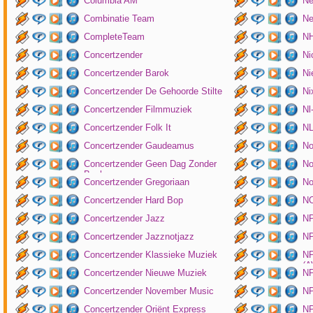
Columbia AM
Ne
Combinatie Team
Ne
CompleteTeam
NH
Concertzender
Ni
Concertzender Barok
Ni
Concertzender De Gehoorde Stilte
N
Concertzender Filmmuziek
Nl
Concertzender Folk It
N
Concertzender Gaudeamus
No
Concertzender Geen Dag Zonder
No
Bach
Concertzender Gregoriaan
No
Concertzender Hard Bop
N
Concertzender Jazz
N
Concertzender Jazznotjazz
NP
Concertzender Klassieke Muziek
NP
(
Concertzender Nieuwe Muziek
N
Concertzender November Music
NP
Concertzender Oriënt Express
NP