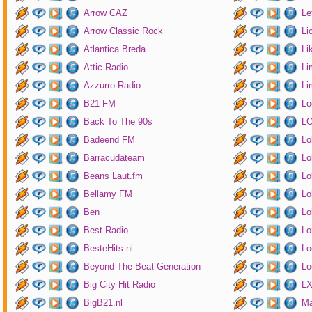
Arrow CAZ
Le
Arrow Classic Rock
Li
Atlantica Breda
Li
Attic Radio
Li
Azzurro Radio
Li
B21 FM
Lo
Back To The 90s
LO
Badeend FM
Lo
Barracudateam
Lo
Beans Laut.fm
Lo
Bellamy FM
Lo
Ben
Lo
Best Radio
Lo
BesteHits.nl
Lo
Beyond The Beat Generation
Lo
Big City Hit Radio
LX
BigB21.nl
Ma