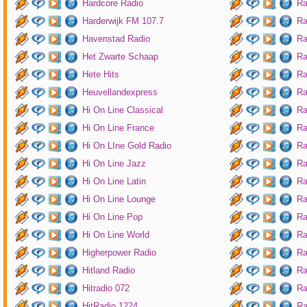
Hardcore Radio
Ra
Harderwijk FM 107.7
Ra
Havenstad Radio
Ra
Het Zwarte Schaap
Ra
Hete Hits
Ra
Heuvellandexpress
Ra
Hi On Line Classical
Ra
Hi On Line France
Ra
Hi On LIne Gold Radio
Ra
Hi On Line Jazz
Ra
Hi On Line Latin
Ra
Hi On Line Lounge
Ra
Hi On Line Pop
Ra
Hi On Line World
Ra
Higherpower Radio
Ra
Hitland Radio
Ra
Hitradio 072
Ra
HitRadio 1224
Ra