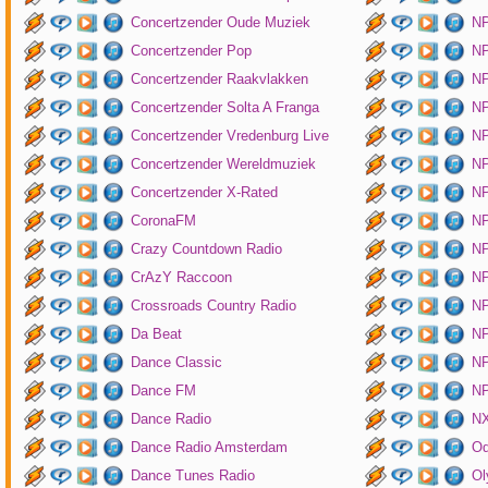
Concertzender Oude Muziek
N
Concertzender Pop
NP
Concertzender Raakvlakken
NP
Concertzender Solta A Franga
NP
Concertzender Vredenburg Live
N
Concertzender Wereldmuziek
N
Concertzender X-Rated
NP
CoronaFM
N
Crazy Countdown Radio
NP
CrAzY Raccoon
NP
Crossroads Country Radio
NP
Da Beat
NP
Dance Classic
NP
Dance FM
NP
Dance Radio
NX
Dance Radio Amsterdam
O
Dance Tunes Radio
Ol