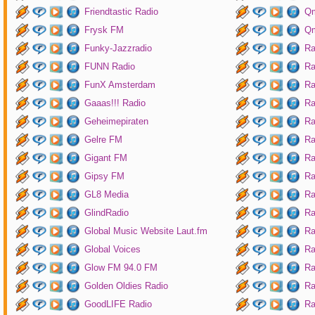
Friendtastic Radio
Qm
Frysk FM
Qm
Funky-Jazzradio
Ra
FUNN Radio
Ra
FunX Amsterdam
Ra
Gaaas!!! Radio
Ra
Geheimepiraten
Ra
Gelre FM
Ra
Gigant FM
Ra
Gipsy FM
Ra
GL8 Media
Ra
GlindRadio
Ra
Global Music Website Laut.fm
Ra
Global Voices
Ra
Glow FM 94.0 FM
Ra
Golden Oldies Radio
Ra
GoodLIFE Radio
Ra