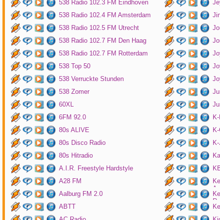
538 Radio 102.3 FM Eindhoven
Je
538 Radio 102.4 FM Amsterdam
Ji
538 Radio 102.5 FM Utrecht
Jo
538 Radio 102.7 FM Den Haag
Jo
538 Radio 102.7 FM Rotterdam
Jo
538 Top 50
Jo
538 Verruckte Stunden
Jo
538 Zomer
Ju
60XL
Ju
6FM 92.0
K
80s ALIVE
K-
80s Disco Radio
K
80s Hitradio
Ka
A.I.R. Freestyle Hardstyle
KB
A28 FM
Ke
Am
Aalburg FM 2.0
Ke
Ro
ABTT
Ke
AC Radio
Ki