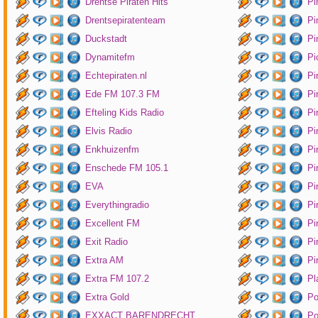
Drentse Piraten Hits
Pi
Drentsepiratenteam
Pi
Duckstadt
Pi
Dynamitefm
Pi
Echtepiraten.nl
Pi
Ede FM 107.3 FM
Pi
Efteling Kids Radio
Pi
Elvis Radio
Pi
Enkhuizenfm
Pi
Enschede FM 105.1
Pi
EVA
Pi
Everythingradio
Pi
Excellent FM
Pi
Exit Radio
Pi
Extra AM
Pi
Extra FM 107.2
Pl
Extra Gold
P
EXXACT BARENDRECHT
Po