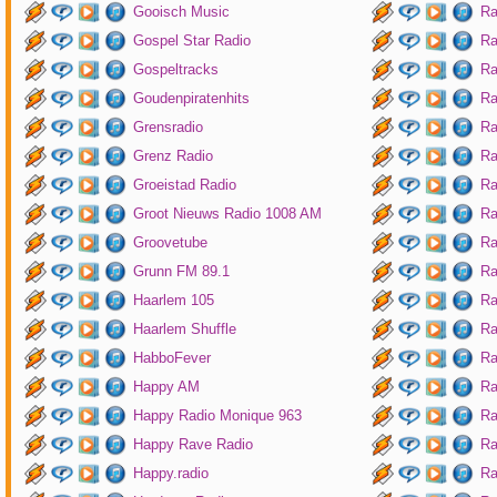
Gooisch Music
Ra
Gospel Star Radio
Ra
Gospeltracks
Ra
Goudenpiratenhits
Ra
Grensradio
Ra
Grenz Radio
Ra
Groeistad Radio
Ra
Groot Nieuws Radio 1008 AM
Ra
Groovetube
Ra
Grunn FM 89.1
Ra
Haarlem 105
Ra
Haarlem Shuffle
Ra
HabboFever
Ra
Happy AM
Ra
Happy Radio Monique 963
Ra
Happy Rave Radio
Ra
Happy.radio
Ra