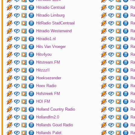
Hitradio Centraal
Ra
Hitradio Limburg
Ra
HitRadio StadCentraal
Ra
Hitradio Westenwind
Ra
Hitradio1.nl
Ra
Hits Van Vroeger
Ra
Hits4you
Ra
Hitstream.FM
Ra
Hitzzz!!
Ra
Hoeksezender
Ra
Hoex Radio
Ra
Hofstreek FM
Ra
HOI FM
Ra
Holland Country Radio
Ra
Hollandfm2.0
Ra
Hollands Goud Radio
Ra
Hollands Palet
Ra