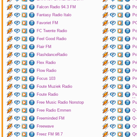
Falcon Radio 94.3 FM
Po
Fantasy Radio Italo
P
Favoriet FM
P
FC Twente Radio
Po
Feel Good Radio
Po
Flair FM
Po
FlashdanceRadio
Pr
Flex Radio
Pr
Flow Radio
Pr
Focus 103
Pr
Foute Muziek Radio
Pu
Foute Radio
Pu
Un
Free Music Radio Nonstop
Pu
Free Radio Emmen
Q-
Freeminded FM
Q-
Freewave
Q
Freez FM 98.7
Qm