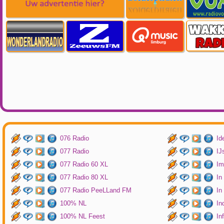
076 Radio
Id
077 Radio
IJ
077 Radio 60 XL
Im
077 Radio 80 XL
In
077 Radio PeeLLand FM
In
100% NL
In
100% NL Feest
In