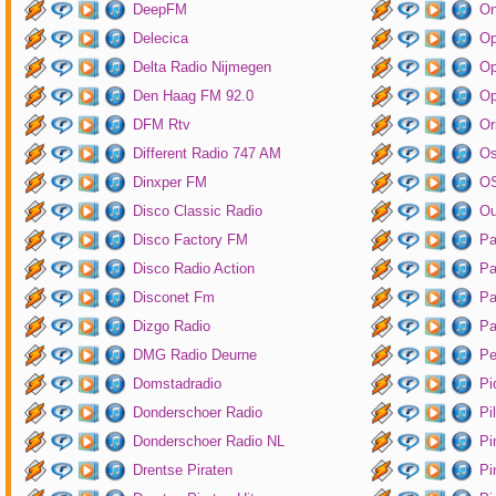
DeepFM
On
Delecica
Op
Delta Radio Nijmegen
Op
Den Haag FM 92.0
Op
DFM Rtv
Or
Different Radio 747 AM
O
Dinxper FM
OS
Disco Classic Radio
Ou
Disco Factory FM
Pa
Disco Radio Action
Pa
Disconet Fm
Pa
Dizgo Radio
Pa
DMG Radio Deurne
Pe
Domstadradio
Pi
Donderschoer Radio
Pi
Donderschoer Radio NL
Pi
Drentse Piraten
Pi