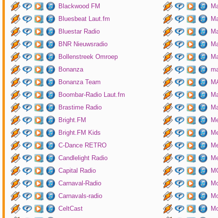
Blackwood FM
Ma
Bluesbeat Laut.fm
Ma
Bluestar Radio
M
BNR Nieuwsradio
Ma
Bollenstreek Omroep
Ma
Bonanza
ma
Bonanza Team
MA
Boombar-Radio Laut.fm
M
Brastime Radio
Ma
Bright.FM
Me
Bright.FM Kids
Me
C-Dance RETRO
Me
Candlelight Radio
Me
Capital Radio
M
Carnaval-Radio
Mo
Carnavals-radio
Mo
CeltCast
Mo