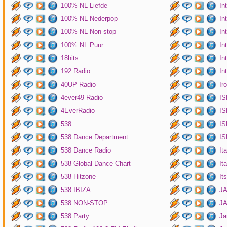
100% NL Liefde
In
100% NL Nederpop
In
100% NL Non-stop
In
100% NL Puur
In
18hits
In
192 Radio
In
40UP Radio
Ir
4ever49 Radio
IS
4EverRadio
IS
538
IS
538 Dance Department
IS
538 Dance Radio
It
538 Global Dance Chart
It
538 Hitzone
It
538 IBIZA
JA
538 NON-STOP
J
538 Party
Ja