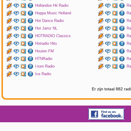
Hollandse Hit Radio
Ra
Hoppa Music Holland
Ra
Hot Dance Radio
Ra
Hot Jamz NL
Ra
HOTRADIO Classics
Ra
Hotradio Hits
Ra
Houten FM
Ra
HTNRadio
Ra
I-turn Radio
Ra
Ice Radio
Er zijn totaal 882 ra