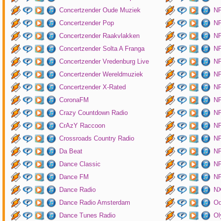
Concertzender Oude Muziek
N
Concertzender Pop
NP
Concertzender Raakvlakken
NP
Concertzender Solta A Franga
NP
Concertzender Vredenburg Live
N
Concertzender Wereldmuziek
N
Concertzender X-Rated
NP
CoronaFM
N
Crazy Countdown Radio
NP
CrAzY Raccoon
NP
Crossroads Country Radio
NP
Da Beat
NP
Dance Classic
NP
Dance FM
NP
Dance Radio
NX
Dance Radio Amsterdam
O
Dance Tunes Radio
Ol