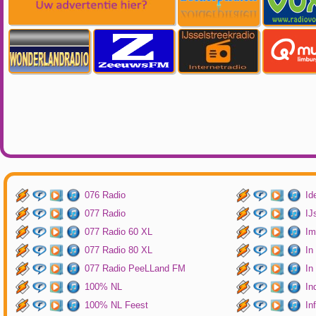
076 Radio
Id
077 Radio
IJ
077 Radio 60 XL
Im
077 Radio 80 XL
In
077 Radio PeeLLand FM
In
100% NL
In
100% NL Feest
In