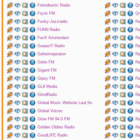
Friendtastic Radio
Qm
Frysk FM
Qm
Funky-Jazzradio
Ra
FUNN Radio
Ra
FunX Amsterdam
Ra
Gaaas!!! Radio
Ra
Geheimepiraten
Ra
Gelre FM
Ra
Gigant FM
Ra
Gipsy FM
Ra
GL8 Media
Ra
GlindRadio
Ra
Global Music Website Laut.fm
Ra
Global Voices
Ra
Glow FM 94.0 FM
Ra
Golden Oldies Radio
Ra
GoodLIFE Radio
Ra