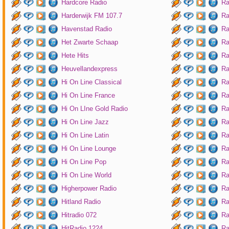
Hardcore Radio
Ra
Harderwijk FM 107.7
Ra
Havenstad Radio
Ra
Het Zwarte Schaap
Ra
Hete Hits
Ra
Heuvellandexpress
Ra
Hi On Line Classical
Ra
Hi On Line France
Ra
Hi On LIne Gold Radio
Ra
Hi On Line Jazz
Ra
Hi On Line Latin
Ra
Hi On Line Lounge
Ra
Hi On Line Pop
Ra
Hi On Line World
Ra
Higherpower Radio
Ra
Hitland Radio
Ra
Hitradio 072
Ra
HitRadio 1224
Ra