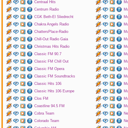
Centraal Hits
Mu
Centrum Radio
Mu
CGK Beth-El Sliedrecht
Mu
Chakra Angels Radio
Mu
ChattersPlace-Radio
Mu
Chill-Out Radio Gaia
Mu
Christmas Hits Radio
Mu
Classic FM 90.7
Mu
Classic FM Chill Out
Mu
Classic FM Opera
Mu
Classic FM Soundtracks
Mu
Classic Hits 106
Mu
Classic Hits 106 Europe
Mu
Clos FM
Mu
Coastline 94.5 FM
Mu
Cobra Team
Ne
Colorado Team
Ne