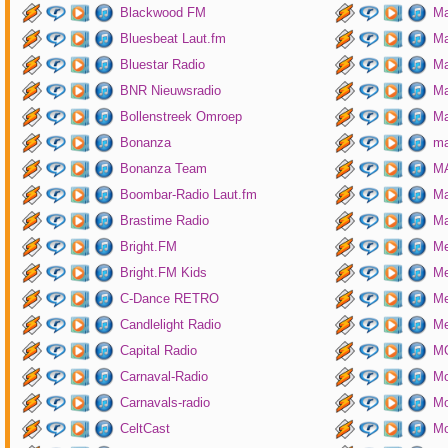
Blackwood FM
Ma
Bluesbeat Laut.fm
Ma
Bluestar Radio
M
BNR Nieuwsradio
Ma
Bollenstreek Omroep
Ma
Bonanza
ma
Bonanza Team
MA
Boombar-Radio Laut.fm
M
Brastime Radio
Ma
Bright.FM
Me
Bright.FM Kids
Me
C-Dance RETRO
Me
Candlelight Radio
Me
Capital Radio
M
Carnaval-Radio
Mo
Carnavals-radio
Mo
CeltCast
Mo