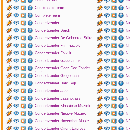
Columbia AM
Ne
Combinatie Team
Ne
CompleteTeam
NH
Concertzender
Ni
Concertzender Barok
Ni
Concertzender De Gehoorde Stilte
N
Concertzender Filmmuziek
Nl
Concertzender Folk It
N
Concertzender Gaudeamus
No
Concertzender Geen Dag Zonder
No
Bach
Concertzender Gregoriaan
No
Concertzender Hard Bop
N
Concertzender Jazz
N
Concertzender Jazznotjazz
NP
Concertzender Klassieke Muziek
NP
(
Concertzender Nieuwe Muziek
N
Concertzender November Music
NP
Concertzender Oriënt Express
NP