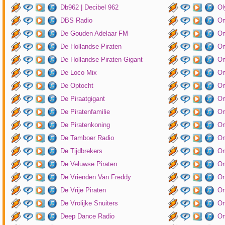
Db962 | Decibel 962
Ol
DBS Radio
Om
De Gouden Adelaar FM
Om
De Hollandse Piraten
Om
De Hollandse Piraten Gigant
Om
De Loco Mix
Om
De Optocht
Om
De Piraatgigant
Om
De Piratenfamilie
Om
De Piratenkoning
Om
De Tamboer Radio
Om
De Tijdbrekers
Om
De Veluwse Piraten
Om
De Vrienden Van Freddy
On
De Vrije Piraten
On
De Vrolijke Snuiters
On
Deep Dance Radio
On