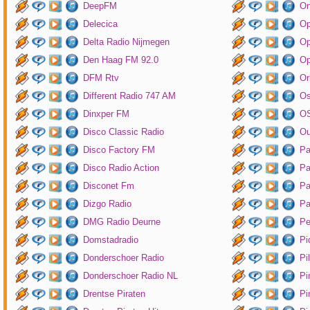
DeepFM
On
Delecica
Op
Delta Radio Nijmegen
Op
Den Haag FM 92.0
Op
DFM Rtv
Or
Different Radio 747 AM
O
Dinxper FM
OS
Disco Classic Radio
Ou
Disco Factory FM
Pa
Disco Radio Action
Pa
Disconet Fm
Pa
Dizgo Radio
Pa
DMG Radio Deurne
Pe
Domstadradio
Pi
Donderschoer Radio
Pi
Donderschoer Radio NL
Pi
Drentse Piraten
Pi