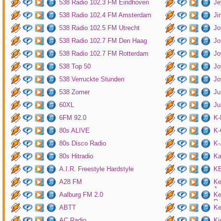
538 Radio 102.3 FM Eindhoven
Je
538 Radio 102.4 FM Amsterdam
Ji
538 Radio 102.5 FM Utrecht
Jo
538 Radio 102.7 FM Den Haag
Jo
538 Radio 102.7 FM Rotterdam
Jo
538 Top 50
Jo
538 Verruckte Stunden
Jo
538 Zomer
Ju
60XL
Ju
6FM 92.0
K
80s ALIVE
K-
80s Disco Radio
K
80s Hitradio
Ka
A.I.R. Freestyle Hardstyle
KB
A28 FM
Ke
Am
Aalburg FM 2.0
Ke
Ro
ABTT
Ke
AC Radio
Ki