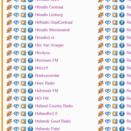
Hitradio Centraal
Ra
Hitradio Limburg
Ra
HitRadio StadCentraal
Ra
Hitradio Westenwind
Ra
Hitradio1.nl
Ra
Hits Van Vroeger
Ra
Hits4you
Ra
Hitstream.FM
Ra
Hitzzz!!
Ra
Hoeksezender
Ra
Hoex Radio
Ra
Hofstreek FM
Ra
HOI FM
Ra
Holland Country Radio
Ra
Hollandfm2.0
Ra
Hollands Goud Radio
Ra
Hollands Palet
Ra