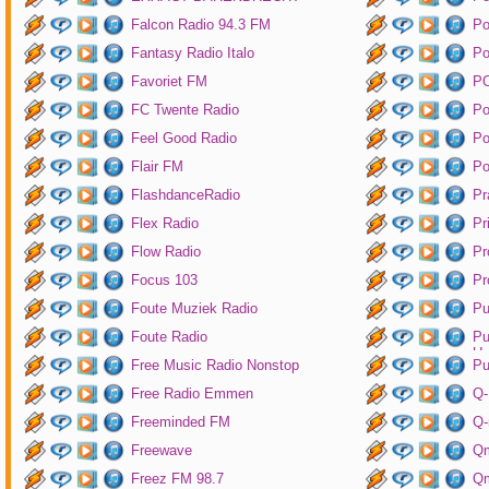
Falcon Radio 94.3 FM
Po
Fantasy Radio Italo
P
Favoriet FM
P
FC Twente Radio
Po
Feel Good Radio
Po
Flair FM
Po
FlashdanceRadio
Pr
Flex Radio
Pr
Flow Radio
Pr
Focus 103
Pr
Foute Muziek Radio
Pu
Foute Radio
Pu
Un
Free Music Radio Nonstop
Pu
Free Radio Emmen
Q-
Freeminded FM
Q-
Freewave
Q
Freez FM 98.7
Qm