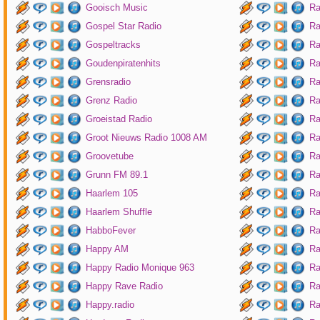
Gooisch Music
Ra
Gospel Star Radio
Ra
Gospeltracks
Ra
Goudenpiratenhits
Ra
Grensradio
Ra
Grenz Radio
Ra
Groeistad Radio
Ra
Groot Nieuws Radio 1008 AM
Ra
Groovetube
Ra
Grunn FM 89.1
Ra
Haarlem 105
Ra
Haarlem Shuffle
Ra
HabboFever
Ra
Happy AM
Ra
Happy Radio Monique 963
Ra
Happy Rave Radio
Ra
Happy.radio
Ra