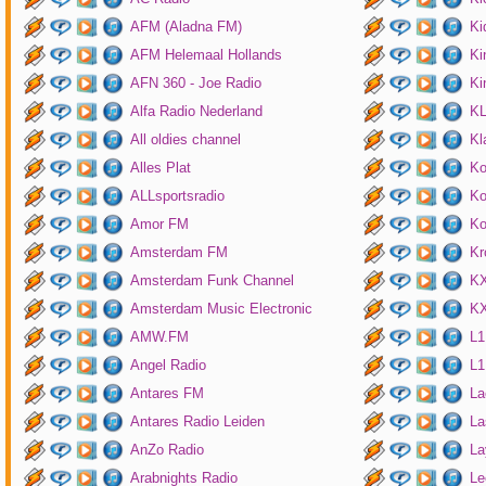
AFM (Aladna FM)
Ki
AFM Helemaal Hollands
Ki
AFN 360 - Joe Radio
Ki
Alfa Radio Nederland
K
All oldies channel
Kl
Alles Plat
Ko
ALLsportsradio
Ko
Amor FM
Ko
Amsterdam FM
Kr
Amsterdam Funk Channel
KX
Amsterdam Music Electronic
KX
AMW.FM
L1
Angel Radio
L1
Antares FM
La
Antares Radio Leiden
La
AnZo Radio
La
Arabnights Radio
Le