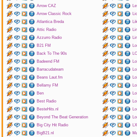
Arrow CAZ
Le
Arrow Classic Rock
Li
Atlantica Breda
Li
Attic Radio
Li
Azzurro Radio
Li
B21 FM
Lo
Back To The 90s
LO
Badeend FM
Lo
Barracudateam
Lo
Beans Laut.fm
Lo
Bellamy FM
Lo
Ben
Lo
Best Radio
Lo
BesteHits.nl
Lo
Beyond The Beat Generation
Lo
Big City Hit Radio
LX
BigB21.nl
Ma