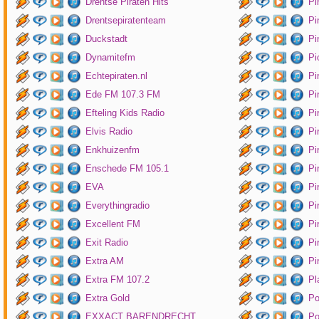
Drentse Piraten Hits
Pi
Drentsepiratenteam
Pi
Duckstadt
Pi
Dynamitefm
Pi
Echtepiraten.nl
Pi
Ede FM 107.3 FM
Pi
Efteling Kids Radio
Pi
Elvis Radio
Pi
Enkhuizenfm
Pi
Enschede FM 105.1
Pi
EVA
Pi
Everythingradio
Pi
Excellent FM
Pi
Exit Radio
Pi
Extra AM
Pi
Extra FM 107.2
Pl
Extra Gold
P
EXXACT BARENDRECHT
Po