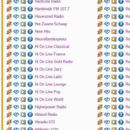
Hardcore Radio
Ra
Harderwijk FM 107.7
Ra
Havenstad Radio
Ra
Het Zwarte Schaap
Ra
Hete Hits
Ra
Heuvellandexpress
Ra
Hi On Line Classical
Ra
Hi On Line France
Ra
Hi On LIne Gold Radio
Ra
Hi On Line Jazz
Ra
Hi On Line Latin
Ra
Hi On Line Lounge
Ra
Hi On Line Pop
Ra
Hi On Line World
Ra
Higherpower Radio
Ra
Hitland Radio
Ra
Hitradio 072
Ra
HitRadio 1224
Ra