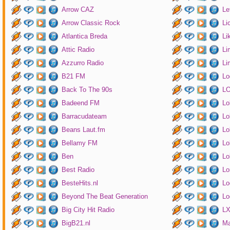
Arrow CAZ
Le
Arrow Classic Rock
Li
Atlantica Breda
Li
Attic Radio
Li
Azzurro Radio
Li
B21 FM
Lo
Back To The 90s
LO
Badeend FM
Lo
Barracudateam
Lo
Beans Laut.fm
Lo
Bellamy FM
Lo
Ben
Lo
Best Radio
Lo
BesteHits.nl
Lo
Beyond The Beat Generation
Lo
Big City Hit Radio
LX
BigB21.nl
Ma