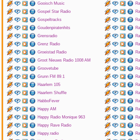
Gooisch Music
Ra
Gospel Star Radio
Ra
Gospeltracks
Ra
Goudenpiratenhits
Ra
Grensradio
Ra
Grenz Radio
Ra
Groeistad Radio
Ra
Groot Nieuws Radio 1008 AM
Ra
Groovetube
Ra
Grunn FM 89.1
Ra
Haarlem 105
Ra
Haarlem Shuffle
Ra
HabboFever
Ra
Happy AM
Ra
Happy Radio Monique 963
Ra
Happy Rave Radio
Ra
Happy.radio
Ra