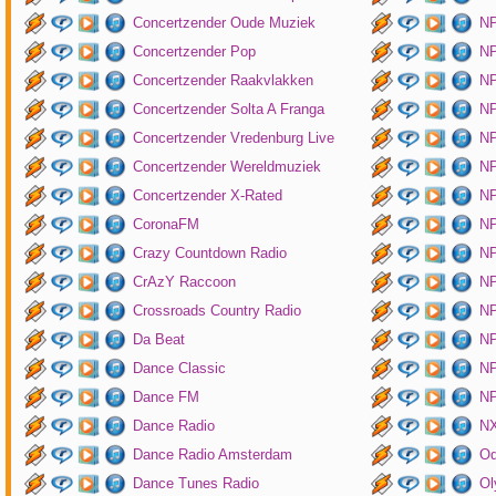
Concertzender Oude Muziek
N
Concertzender Pop
NP
Concertzender Raakvlakken
NP
Concertzender Solta A Franga
NP
Concertzender Vredenburg Live
N
Concertzender Wereldmuziek
N
Concertzender X-Rated
NP
CoronaFM
N
Crazy Countdown Radio
NP
CrAzY Raccoon
NP
Crossroads Country Radio
NP
Da Beat
NP
Dance Classic
NP
Dance FM
NP
Dance Radio
NX
Dance Radio Amsterdam
O
Dance Tunes Radio
Ol