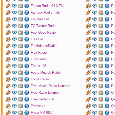
Falcon Radio 94.3 FM
Po
Fantasy Radio Italo
P
Favoriet FM
P
FC Twente Radio
Po
Feel Good Radio
Po
Flair FM
Po
FlashdanceRadio
Pr
Flex Radio
Pr
Flow Radio
Pr
Focus 103
Pr
Foute Muziek Radio
Pu
Foute Radio
Pu
Un
Free Music Radio Nonstop
Pu
Free Radio Emmen
Q-
Freeminded FM
Q-
Freewave
Q
Freez FM 98.7
Qm