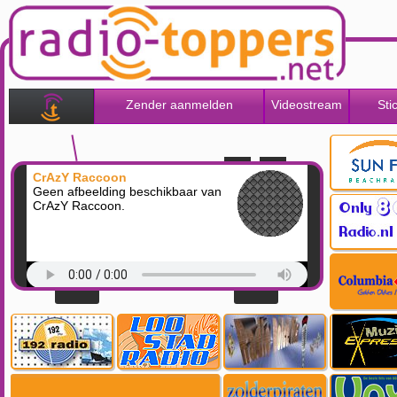
Zender aanmelden
Videostream
Sti
CrAzY Raccoon
Geen afbeelding beschikbaar van
CrAzY Raccoon.