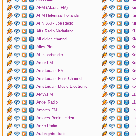
AFM (Aladna FM)
Ki
AFM Helemaal Hollands
Ki
AFN 360 - Joe Radio
Ki
Alfa Radio Nederland
K
All oldies channel
Kl
Alles Plat
Ko
ALLsportsradio
Ko
Amor FM
Ko
Amsterdam FM
Kr
Amsterdam Funk Channel
KX
Amsterdam Music Electronic
KX
AMW.FM
L1
Angel Radio
L1
Antares FM
La
Antares Radio Leiden
La
AnZo Radio
La
Arabnights Radio
Le