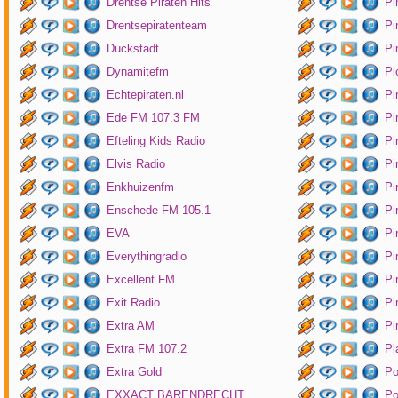
Drentse Piraten Hits
Pi
Drentsepiratenteam
Pi
Duckstadt
Pi
Dynamitefm
Pi
Echtepiraten.nl
Pi
Ede FM 107.3 FM
Pi
Efteling Kids Radio
Pi
Elvis Radio
Pi
Enkhuizenfm
Pi
Enschede FM 105.1
Pi
EVA
Pi
Everythingradio
Pi
Excellent FM
Pi
Exit Radio
Pi
Extra AM
Pi
Extra FM 107.2
Pl
Extra Gold
P
EXXACT BARENDRECHT
Po