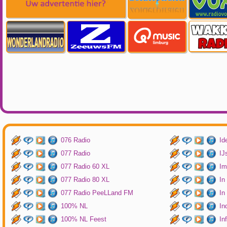
076 Radio
Id
077 Radio
IJ
077 Radio 60 XL
Im
077 Radio 80 XL
In
077 Radio PeeLLand FM
In
100% NL
In
100% NL Feest
In