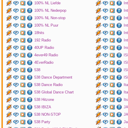
100% NL Liefde
In
100% NL Nederpop
In
100% NL Non-stop
In
100% NL Puur
In
18hits
In
192 Radio
In
40UP Radio
Ir
4ever49 Radio
IS
4EverRadio
IS
538
IS
538 Dance Department
IS
538 Dance Radio
It
538 Global Dance Chart
It
538 Hitzone
It
538 IBIZA
JA
538 NON-STOP
J
538 Party
Ja