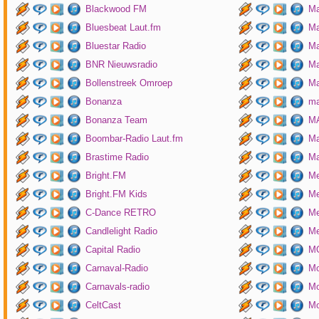
Blackwood FM
Ma
Bluesbeat Laut.fm
Ma
Bluestar Radio
M
BNR Nieuwsradio
Ma
Bollenstreek Omroep
Ma
Bonanza
ma
Bonanza Team
MA
Boombar-Radio Laut.fm
M
Brastime Radio
Ma
Bright.FM
Me
Bright.FM Kids
Me
C-Dance RETRO
Me
Candlelight Radio
Me
Capital Radio
M
Carnaval-Radio
Mo
Carnavals-radio
Mo
CeltCast
Mo