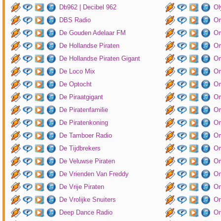
Db962 | Decibel 962
Ol
DBS Radio
Om
De Gouden Adelaar FM
Om
De Hollandse Piraten
Om
De Hollandse Piraten Gigant
Om
De Loco Mix
Om
De Optocht
Om
De Piraatgigant
Om
De Piratenfamilie
Om
De Piratenkoning
Om
De Tamboer Radio
Om
De Tijdbrekers
Om
De Veluwse Piraten
Om
De Vrienden Van Freddy
On
De Vrije Piraten
On
De Vrolijke Snuiters
On
Deep Dance Radio
On