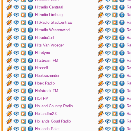
Hitradio Centraal
Ra
Hitradio Limburg
Ra
HitRadio StadCentraal
Ra
Hitradio Westenwind
Ra
Hitradio1.nl
Ra
Hits Van Vroeger
Ra
Hits4you
Ra
Hitstream.FM
Ra
Hitzzz!!
Ra
Hoeksezender
Ra
Hoex Radio
Ra
Hofstreek FM
Ra
HOI FM
Ra
Holland Country Radio
Ra
Hollandfm2.0
Ra
Hollands Goud Radio
Ra
Hollands Palet
Ra