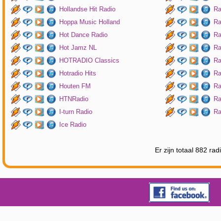
Hollandse Hit Radio
Ra
Hoppa Music Holland
Ra
Hot Dance Radio
Ra
Hot Jamz NL
Ra
HOTRADIO Classics
Ra
Hotradio Hits
Ra
Houten FM
Ra
HTNRadio
Ra
I-turn Radio
Ra
Ice Radio
Er zijn totaal 882 ra