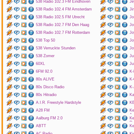
538 Radio 102.3 FM Eindhoven
Je
538 Radio 102.4 FM Amsterdam
Ji
538 Radio 102.5 FM Utrecht
Jo
538 Radio 102.7 FM Den Haag
Jo
538 Radio 102.7 FM Rotterdam
Jo
538 Top 50
Jo
538 Verruckte Stunden
Jo
538 Zomer
Ju
60XL
Ju
6FM 92.0
K
80s ALIVE
K-
80s Disco Radio
K
80s Hitradio
Ka
A.I.R. Freestyle Hardstyle
KB
A28 FM
Ke
Am
Aalburg FM 2.0
Ke
Ro
ABTT
Ke
AC Radio
Ki