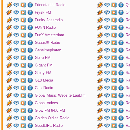
Friendtastic Radio
Qm
Frysk FM
Qm
Funky-Jazzradio
Ra
FUNN Radio
Ra
FunX Amsterdam
Ra
Gaaas!!! Radio
Ra
Geheimepiraten
Ra
Gelre FM
Ra
Gigant FM
Ra
Gipsy FM
Ra
GL8 Media
Ra
GlindRadio
Ra
Global Music Website Laut.fm
Ra
Global Voices
Ra
Glow FM 94.0 FM
Ra
Golden Oldies Radio
Ra
GoodLIFE Radio
Ra