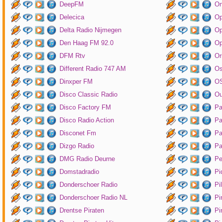
DeepFM
On
Delecica
Op
Delta Radio Nijmegen
Op
Den Haag FM 92.0
Op
DFM Rtv
Or
Different Radio 747 AM
O
Dinxper FM
OS
Disco Classic Radio
Ou
Disco Factory FM
Pa
Disco Radio Action
Pa
Disconet Fm
Pa
Dizgo Radio
Pa
DMG Radio Deurne
Pe
Domstadradio
Pi
Donderschoer Radio
Pi
Donderschoer Radio NL
Pi
Drentse Piraten
Pi