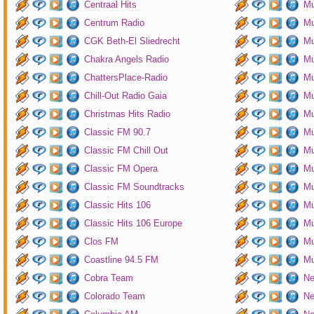
Centraal Hits
Mu
Centrum Radio
Mu
CGK Beth-El Sliedrecht
Mu
Chakra Angels Radio
Mu
ChattersPlace-Radio
Mu
Chill-Out Radio Gaia
Mu
Christmas Hits Radio
Mu
Classic FM 90.7
Mu
Classic FM Chill Out
Mu
Classic FM Opera
Mu
Classic FM Soundtracks
Mu
Classic Hits 106
Mu
Classic Hits 106 Europe
Mu
Clos FM
Mu
Coastline 94.5 FM
Mu
Cobra Team
Ne
Colorado Team
Ne