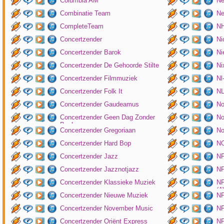
Columbia AM
Ne
Combinatie Team
Ne
CompleteTeam
NH
Concertzender
Ni
Concertzender Barok
Ni
Concertzender De Gehoorde Stilte
N
Concertzender Filmmuziek
Nl
Concertzender Folk It
N
Concertzender Gaudeamus
No
Concertzender Geen Dag Zonder
No
Bach
Concertzender Gregoriaan
No
Concertzender Hard Bop
N
Concertzender Jazz
N
Concertzender Jazznotjazz
NP
Concertzender Klassieke Muziek
NP
(
Concertzender Nieuwe Muziek
N
Concertzender November Music
NP
Concertzender Oriënt Express
NP